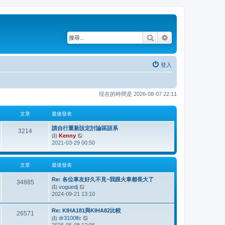
搜尋
進階搜尋
登入
現在的時間是 2026-08-07 22:11
文章
最後發表
請自行重新設定討論區語系
3214
由
Kenny
檢
2021-03-29 00:50
視
最
後
文章
最後發表
發
表
Re: 各位車友好久不見~我跟火車都長大了
34885
由
voguedj
檢
2024-09-21 13:10
視
最
後
Re: KIHA181與KIHA82比較
26571
發
由
dr3100lfc
檢
表