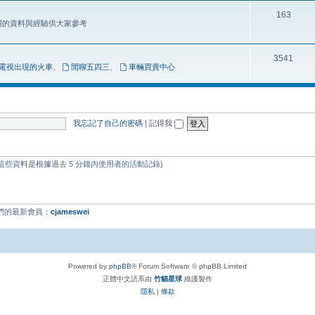
163
相關的資料與經驗供大家參考
3541
電視出現的火車
、
閒聊五四三
、
車輛買賣中心
我忘記了自己的密碼
|
記得我
 (這些資料是根據過去 5 分鐘內使用者的活動記錄)
我們的最新會員：
cjameswei
Powered by
phpBB
® Forum Software © phpBB Limited
正體中文語系由
竹貓星球
維護製作
隱私
|
條款