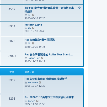
2026-06-08 12:06
視
最
後
在(美國)蒙大拿州穀倉塔裝運一列飛梭列車___空
4537
發
拍短片
表
由
Liu
檢
2023-03-16 17:20
視
最
minitrix 12145
後
8914
由
Liu
檢
發
2019-12-18 23:43
視
表
最
後
Re: 台糖鐵路~義竹站現況
3826
發
由
Liu
檢
表
2023-12-10 16:33
視
最
後
Re: 在台研發製造的 Roller Test Stand…
36024
發
由
Jason Lee
檢
表
2023-12-27 10:17
視
最
後
文章
最後發表
發
表
Re: 各位前輩您好 我是鐵道模型新手
3319
由
sebastia
檢
2015-12-17 12:32
視
最
後
發
Re: 2022/11/13高雄市三民區河堤社區嚕車
8291
表
由
BUCH
檢
2022-11-30 21:50
視