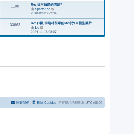
最
Re: 日本預購的問題?
後
1100
由
SpartaKao
檢
發
2018-02-20 22:34
視
表
最
後
Re: (1圖)李瑞林前輩的M2小汽車模型圖片
33863
發
由
Liu
檢
表
2024-11-16 08:07
視
最
後
發
表
聯繫我們
刪除 Cookies
所有顯示的時間為
UTC+08:00