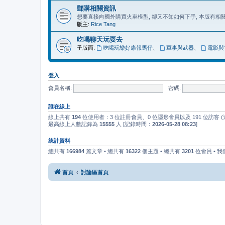
郵購相關資訊
想要直接向國外購買火車模型, 卻又不知如何下手, 本版有
版主:
Rice Tang
吃喝聊天玩耍去
子版面:
吃喝玩樂好康報馬仔
、
軍事與武器
、
電影與
登入
會員名稱:
密碼:
誰在線上
線上共有
194
位使用者：3 位註冊會員、0 位隱形會員以及 191 位訪客
最高線上人數記錄為
15555
人 [記錄時間：
2026-05-28 08:23
]
統計資料
總共有
166984
篇文章 • 總共有
16322
個主題 • 總共有
3201
位會員 • 
首頁
討論區首頁