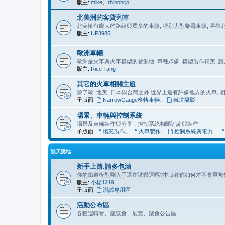
版主:
mike
、
rhinohcp
北美洲的客貨列車
北美擁有龐大的路線與眾多的車頭, 特別大型柴電車頭, 喜
版主:
UP3985
歐洲車輛
歐洲是火車與火車模型的發源地, 車種眾多, 模型製作精美, 
版主:
Rice Tang
其它的火車相關主題
除了歐, 北美, 日本與台灣之外,世界上還有許多地方的火車,
子版面:
NarrowGauge窄軌車輛
、
鐵道攝影
場景、車輛與控制系統
場景及車輛製作與分享，控制系統相關討論與製作
子版面:
場景製作
、
火車製作
、
控制系統與電力
、
談天說地
新手上路.請多包涵
你的鐵道模型剛入手還在試營運嗎?本版教你如何才不會重複
版主:
小楊1219
子版面:
測試專用區
活動公布區
各種運轉會、座談會、展覽、聚會公告區