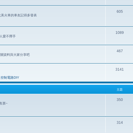
605
歡北美火車的車友記得多發表
1089
讓人愛不釋手
467
 相關資料與大家分享吧
3141
控制電路DIY
主題
350
售票~
314