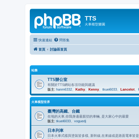
TTS
火車模型樂園
快速連結
問答集
首頁
討論區首頁
站務
TTS辦公室
有關於TTS網站各項功能與建議
版主:
hanm6332
、
Kathy
、
Kenny
、
tkuei6033
、
Lancelot
、
火車模型世界
臺灣的高鐵、台鐵
在地的火車,你我身邊最親切的車輛, 是大家心中的最愛
版主:
tkuei6033
、
voguedj
日本列車
日本火車式樣與塗裝皆多樣, 新幹線,在來線或是路面電車皆