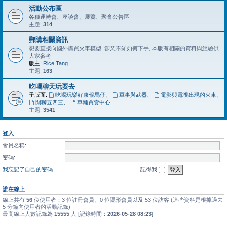
活動公布區
各種運轉會、座談會、展覽、聚會公告區
主題:
314
郵購相關資訊
想要直接向國外購買火車模型, 卻又不知如何下手, 本版有相關的資料與經驗供
大家參考
版主:
Rice Tang
主題:
163
吃喝聊天玩耍去
子版面:
吃喝玩樂好康報馬仔
、
軍事與武器
、
電影與電視出現的火車
、
閒聊五四三
、
車輛買賣中心
主題:
3541
登入
會員名稱:
密碼:
我忘記了自己的密碼
記得我
誰在線上
線上共有
56
位使用者：3 位註冊會員、0 位隱形會員以及 53 位訪客 (這些資料是根據過去
5 分鐘內使用者的活動記錄)
最高線上人數記錄為
15555
人 [記錄時間：
2026-05-28 08:23
]