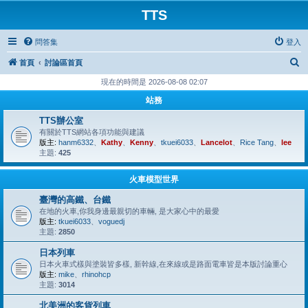
TTS
問答集
登入
搜
首頁
討論區首頁
尋
現在的時間是 2026-08-08 02:07
站務
TTS辦公室
有關於TTS網站各項功能與建議
版主:
hanm6332
、
Kathy
、
Kenny
、
tkuei6033
、
Lancelot
、
Rice Tang
、
lee
主題:
425
火車模型世界
臺灣的高鐵、台鐵
在地的火車,你我身邊最親切的車輛, 是大家心中的最愛
版主:
tkuei6033
、
voguedj
主題:
2850
日本列車
日本火車式樣與塗裝皆多樣, 新幹線,在來線或是路面電車皆是本版討論重心
版主:
mike
、
rhinohcp
主題:
3014
北美洲的客貨列車