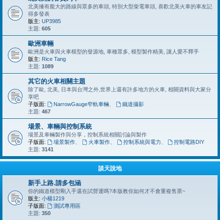
北美擁有龐大的路線與眾多的車頭, 特別大型柴電車頭, 喜歡北美火車的車友記
得多發表
版主:
UP3985
主題:
605
歐洲車輛
歐洲是火車與火車模型的發源地, 車種眾多, 模型製作精美, 讓人愛不釋手
版主:
Rice Tang
主題:
1089
其它的火車相關主題
除了歐, 北美, 日本與台灣之外,世界上還有許多地方的火車, 相關資料與大家分
享吧
子版面:
NarrowGauge窄軌車輛
、
鐵道攝影
主題:
467
場景、車輛與控制系統
場景及車輛製作與分享，控制系統相關討論與製作
子版面:
場景製作
、
火車製作
、
控制系統與電力
、
控制電路DIY
主題:
3141
談天說地
新手上路.請多包涵
你的鐵道模型剛入手還在試營運嗎?本版教你如何才不會重複售票~
版主:
小楊1219
子版面:
測試專用區
主題:
350