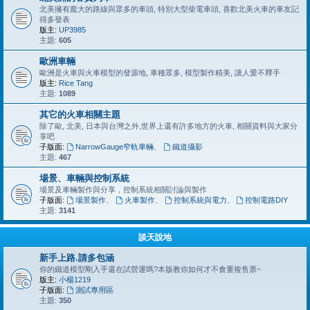
北美擁有龐大的路線與眾多的車頭, 特別大型柴電車頭, 喜歡北美火車的車友記
得多發表
版主:
UP3985
主題:
605
歐洲車輛
歐洲是火車與火車模型的發源地, 車種眾多, 模型製作精美, 讓人愛不釋手
版主:
Rice Tang
主題:
1089
其它的火車相關主題
除了歐, 北美, 日本與台灣之外,世界上還有許多地方的火車, 相關資料與大家分
享吧
子版面:
NarrowGauge窄軌車輛
、
鐵道攝影
主題:
467
場景、車輛與控制系統
場景及車輛製作與分享，控制系統相關討論與製作
子版面:
場景製作
、
火車製作
、
控制系統與電力
、
控制電路DIY
主題:
3141
談天說地
新手上路.請多包涵
你的鐵道模型剛入手還在試營運嗎?本版教你如何才不會重複售票~
版主:
小楊1219
子版面:
測試專用區
主題:
350