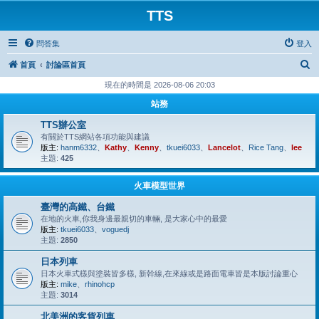
TTS
問答集
登入
搜
首頁
討論區首頁
尋
現在的時間是 2026-08-06 20:03
站務
TTS辦公室
有關於TTS網站各項功能與建議
版主:
hanm6332
、
Kathy
、
Kenny
、
tkuei6033
、
Lancelot
、
Rice Tang
、
lee
主題:
425
火車模型世界
臺灣的高鐵、台鐵
在地的火車,你我身邊最親切的車輛, 是大家心中的最愛
版主:
tkuei6033
、
voguedj
主題:
2850
日本列車
日本火車式樣與塗裝皆多樣, 新幹線,在來線或是路面電車皆是本版討論重心
版主:
mike
、
rhinohcp
主題:
3014
北美洲的客貨列車