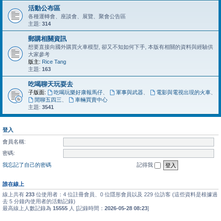
活動公布區
各種運轉會、座談會、展覽、聚會公告區
主題:
314
郵購相關資訊
想要直接向國外購買火車模型, 卻又不知如何下手, 本版有相關的資料與經驗供
大家參考
版主:
Rice Tang
主題:
163
吃喝聊天玩耍去
子版面:
吃喝玩樂好康報馬仔
、
軍事與武器
、
電影與電視出現的火車
、
閒聊五四三
、
車輛買賣中心
主題:
3541
登入
會員名稱:
密碼:
我忘記了自己的密碼
記得我
誰在線上
線上共有
233
位使用者：4 位註冊會員、0 位隱形會員以及 229 位訪客 (這些資料是根據過
去 5 分鐘內使用者的活動記錄)
最高線上人數記錄為
15555
人 [記錄時間：
2026-05-28 08:23
]