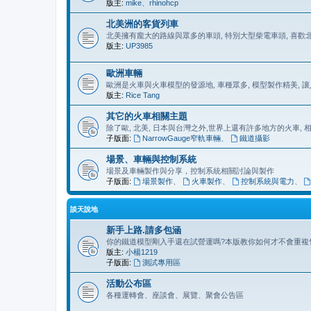
版主:
mike
、
rhinohcp
北美洲的客貨列車
北美擁有龐大的路線與眾多的車頭, 特別大型柴電車頭, 喜
版主:
UP3985
歐洲車輛
歐洲是火車與火車模型的發源地, 車種眾多, 模型製作精美, 
版主:
Rice Tang
其它的火車相關主題
除了歐, 北美, 日本與台灣之外,世界上還有許多地方的火車,
子版面:
NarrowGauge窄軌車輛
、
鐵道攝影
場景、車輛與控制系統
場景及車輛製作與分享，控制系統相關討論與製作
子版面:
場景製作
、
火車製作
、
控制系統與電力
、
談天說地
新手上路.請多包涵
你的鐵道模型剛入手還在試營運嗎?本版教你如何才不會重複
版主:
小楊1219
子版面:
測試專用區
活動公布區
各種運轉會、座談會、展覽、聚會公告區