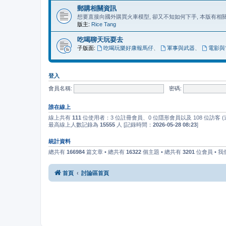
郵購相關資訊
想要直接向國外購買火車模型, 卻又不知如何下手, 本版有
版主:
Rice Tang
吃喝聊天玩耍去
子版面:
吃喝玩樂好康報馬仔
、
軍事與武器
、
電影與
登入
會員名稱:
密碼:
誰在線上
線上共有
111
位使用者：3 位註冊會員、0 位隱形會員以及 108 位訪客
最高線上人數記錄為
15555
人 [記錄時間：
2026-05-28 08:23
]
統計資料
總共有
166984
篇文章 • 總共有
16322
個主題 • 總共有
3201
位會員 • 
首頁
討論區首頁