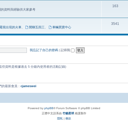
163
相關的資料與經驗供大家參考
3541
電視出現的火車
、
閒聊五四三
、
車輛買賣中心
我忘記了自己的密碼
|
記得我
 (這些資料是根據過去 5 分鐘內使用者的活動記錄)
我們的最新會員：
cjameswei
Powered by
phpBB
® Forum Software © phpBB Limited
正體中文語系由
竹貓星球
維護製作
隱私
|
條款