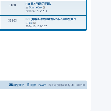
最
Re: 日本預購的問題?
後
1100
由
SpartaKao
檢
發
2018-02-20 22:34
視
表
最
後
Re: (1圖)李瑞林前輩的M2小汽車模型圖片
33863
發
由
Liu
檢
表
2024-11-16 08:07
視
最
後
發
表
聯繫我們
刪除 Cookies
所有顯示的時間為
UTC+08:00