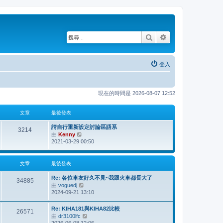
搜尋
進階搜尋
登入
現在的時間是 2026-08-07 12:52
文章
最後發表
請自行重新設定討論區語系
3214
由
Kenny
檢
2021-03-29 00:50
視
最
後
文章
最後發表
發
表
Re: 各位車友好久不見~我跟火車都長大了
34885
由
voguedj
檢
2024-09-21 13:10
視
最
後
Re: KIHA181與KIHA82比較
26571
發
由
dr3100lfc
檢
表