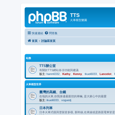
TTS
火車模型樂園
快速連結
問答集
首頁
討論區首頁
站務
TTS辦公室
有關於TTS網站各項功能與建議
版主:
hanm6332
、
Kathy
、
Kenny
、
tkuei6033
、
Lancelot
、
火車模型世界
臺灣的高鐵、台鐵
在地的火車,你我身邊最親切的車輛, 是大家心中的最愛
版主:
tkuei6033
、
voguedj
日本列車
日本火車式樣與塗裝皆多樣, 新幹線,在來線或是路面電車皆