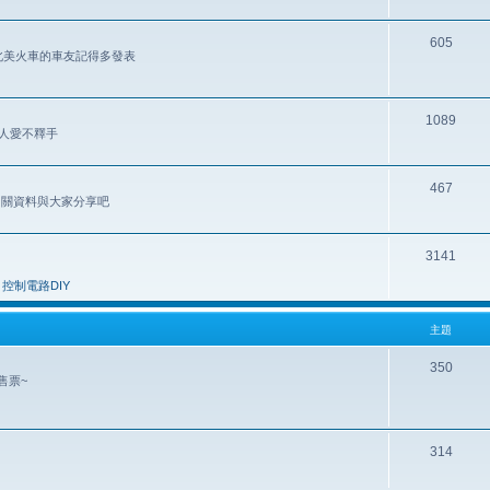
605
歡北美火車的車友記得多發表
1089
讓人愛不釋手
467
 相關資料與大家分享吧
3141
控制電路DIY
主題
350
售票~
314