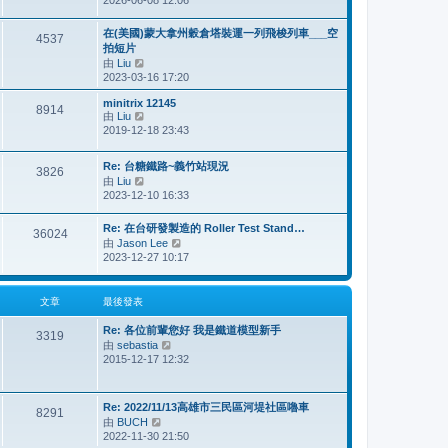
2026-06-08 12:06
視
最
後
在(美國)蒙大拿州穀倉塔裝運一列飛梭列車___空
4537
發
拍短片
表
由
Liu
檢
2023-03-16 17:20
視
最
minitrix 12145
後
8914
由
Liu
檢
發
2019-12-18 23:43
視
表
最
後
Re: 台糖鐵路~義竹站現況
3826
發
由
Liu
檢
表
2023-12-10 16:33
視
最
後
Re: 在台研發製造的 Roller Test Stand…
36024
發
由
Jason Lee
檢
表
2023-12-27 10:17
視
最
後
文章
最後發表
發
表
Re: 各位前輩您好 我是鐵道模型新手
3319
由
sebastia
檢
2015-12-17 12:32
視
最
後
發
Re: 2022/11/13高雄市三民區河堤社區嚕車
8291
表
由
BUCH
檢
2022-11-30 21:50
視