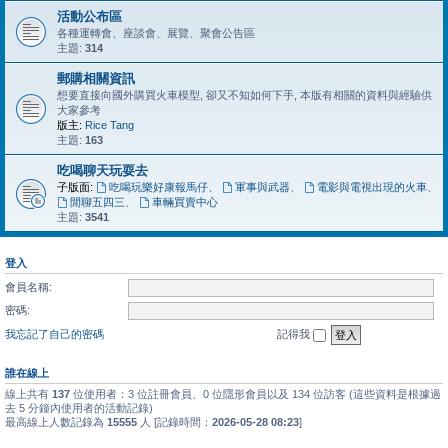
活動公布區
各種運轉會、座談會、展覽、聚會公告區
主題:
314
郵購相關資訊
想要直接向國外購買火車模型, 卻又不知如何下手, 本版有相關的資料與經驗供
大家參考
版主:
Rice Tang
主題:
163
吃喝聊天玩耍去
子版面:
吃喝玩樂好康報馬仔
、
軍事與武器
、
電影與電視出現的火車
、
閒聊五四三
、
車輛買賣中心
主題:
3541
登入
會員名稱:
密碼:
我忘記了自己的密碼
記得我
誰在線上
線上共有
137
位使用者：3 位註冊會員、0 位隱形會員以及 134 位訪客 (這些資料是根據過
去 5 分鐘內使用者的活動記錄)
最高線上人數記錄為
15555
人 [記錄時間：
2026-05-28 08:23
]