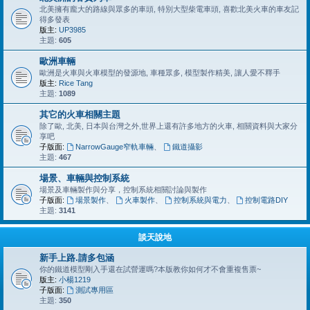
北美擁有龐大的路線與眾多的車頭, 特別大型柴電車頭, 喜歡北美火車的車友記
得多發表
版主:
UP3985
主題:
605
歐洲車輛
歐洲是火車與火車模型的發源地, 車種眾多, 模型製作精美, 讓人愛不釋手
版主:
Rice Tang
主題:
1089
其它的火車相關主題
除了歐, 北美, 日本與台灣之外,世界上還有許多地方的火車, 相關資料與大家分
享吧
子版面:
NarrowGauge窄軌車輛
、
鐵道攝影
主題:
467
場景、車輛與控制系統
場景及車輛製作與分享，控制系統相關討論與製作
子版面:
場景製作
、
火車製作
、
控制系統與電力
、
控制電路DIY
主題:
3141
談天說地
新手上路.請多包涵
你的鐵道模型剛入手還在試營運嗎?本版教你如何才不會重複售票~
版主:
小楊1219
子版面:
測試專用區
主題:
350