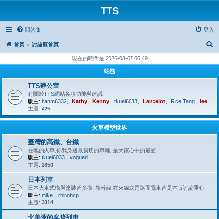
TTS
問答集
登入
搜
首頁
討論區首頁
尋
現在的時間是 2026-08-07 06:49
站務
TTS辦公室
有關於TTS網站各項功能與建議
版主:
hanm6332
、
Kathy
、
Kenny
、
tkuei6033
、
Lancelot
、
Rice Tang
、
lee
主題:
425
火車模型世界
臺灣的高鐵、台鐵
在地的火車,你我身邊最親切的車輛, 是大家心中的最愛
版主:
tkuei6033
、
voguedj
主題:
2850
日本列車
日本火車式樣與塗裝皆多樣, 新幹線,在來線或是路面電車皆是本版討論重心
版主:
mike
、
rhinohcp
主題:
3014
北美洲的客貨列車