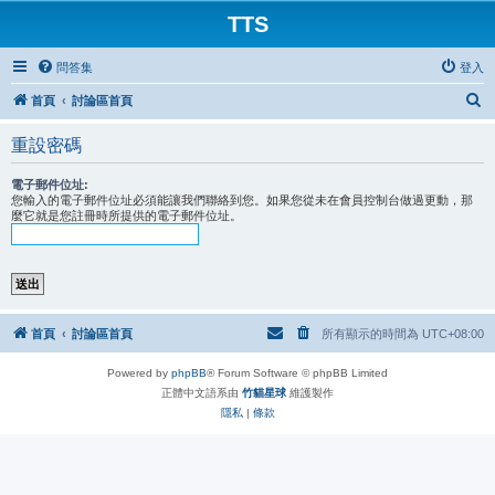
TTS
問答集
登入
搜
首頁
討論區首頁
尋
重設密碼
電子郵件位址:
您輸入的電子郵件位址必須能讓我們聯絡到您。如果您從未在會員控制台做過更動，那
麼它就是您註冊時所提供的電子郵件位址。
首頁
討論區首頁
所有顯示的時間為
UTC+08:00
Powered by
phpBB
® Forum Software © phpBB Limited
正體中文語系由
竹貓星球
維護製作
隱私
|
條款