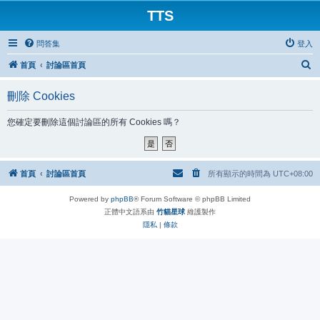
TTS
問答集
登入
搜
首頁
討論區首頁
尋
刪除 Cookies
您確定要刪除這個討論區的所有 Cookies 嗎？
首頁
討論區首頁
所有顯示的時間為
UTC+08:00
Powered by
phpBB
® Forum Software © phpBB Limited
正體中文語系由
竹貓星球
維護製作
隱私
|
條款