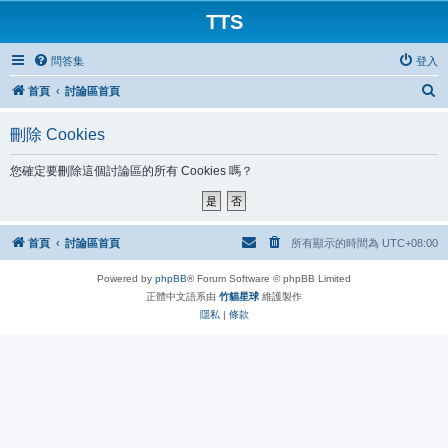
TTS
問答集
登入
搜
首頁
討論區首頁
尋
刪除 Cookies
您確定要刪除這個討論區的所有 Cookies 嗎？
首頁
討論區首頁
所有顯示的時間為
UTC+08:00
Powered by
phpBB
® Forum Software © phpBB Limited
正體中文語系由
竹貓星球
維護製作
隱私
|
條款