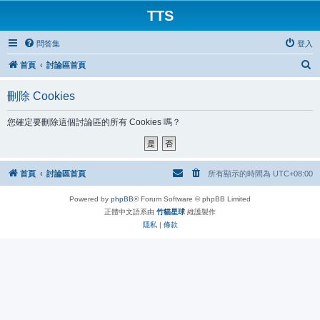
TTS
問答集
登入
搜
首頁
討論區首頁
尋
刪除 Cookies
您確定要刪除這個討論區的所有 Cookies 嗎？
首頁
討論區首頁
所有顯示的時間為
UTC+08:00
Powered by
phpBB
® Forum Software © phpBB Limited
正體中文語系由
竹貓星球
維護製作
隱私
|
條款