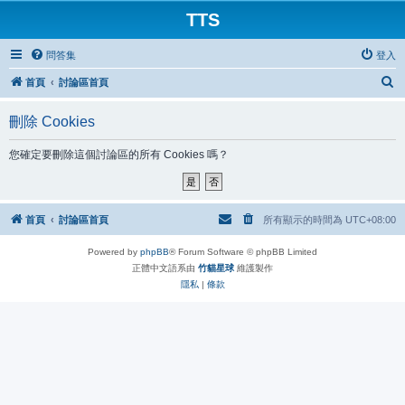
TTS
問答集
登入
搜
首頁
討論區首頁
尋
刪除 Cookies
您確定要刪除這個討論區的所有 Cookies 嗎？
首頁
討論區首頁
所有顯示的時間為
UTC+08:00
Powered by
phpBB
® Forum Software © phpBB Limited
正體中文語系由
竹貓星球
維護製作
隱私
|
條款