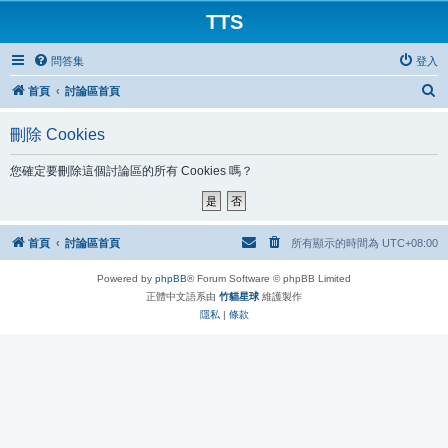
TTS
問答集
登入
搜
首頁
討論區首頁
尋
刪除 Cookies
您確定要刪除這個討論區的所有 Cookies 嗎？
首頁
討論區首頁
所有顯示的時間為
UTC+08:00
Powered by
phpBB
® Forum Software © phpBB Limited
正體中文語系由
竹貓星球
維護製作
隱私
|
條款