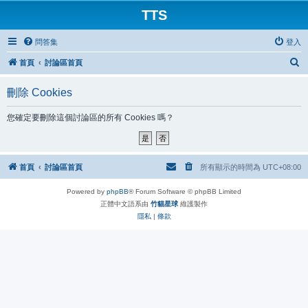
TTS
問答集
登入
搜
首頁
討論區首頁
尋
刪除 Cookies
您確定要刪除這個討論區的所有 Cookies 嗎？
首頁
討論區首頁
所有顯示的時間為
UTC+08:00
Powered by
phpBB
® Forum Software © phpBB Limited
正體中文語系由
竹貓星球
維護製作
隱私
|
條款