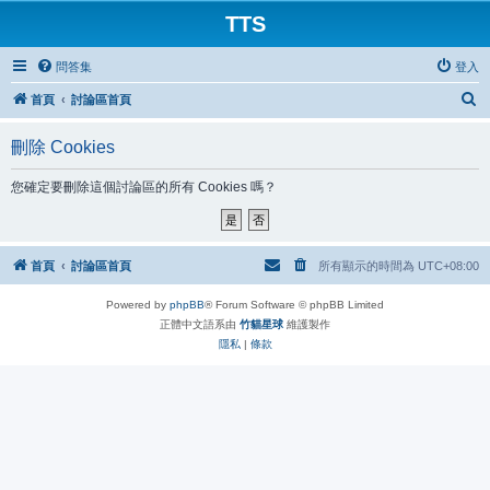
TTS
問答集
登入
搜
首頁
討論區首頁
尋
刪除 Cookies
您確定要刪除這個討論區的所有 Cookies 嗎？
首頁
討論區首頁
所有顯示的時間為
UTC+08:00
Powered by
phpBB
® Forum Software © phpBB Limited
正體中文語系由
竹貓星球
維護製作
隱私
|
條款