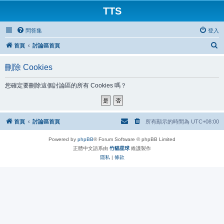
TTS
問答集
登入
搜
首頁
討論區首頁
尋
刪除 Cookies
您確定要刪除這個討論區的所有 Cookies 嗎？
首頁
討論區首頁
所有顯示的時間為
UTC+08:00
Powered by
phpBB
® Forum Software © phpBB Limited
正體中文語系由
竹貓星球
維護製作
隱私
|
條款