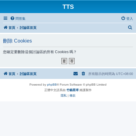
TTS
問答集
登入
搜
首頁
討論區首頁
尋
刪除 Cookies
您確定要刪除這個討論區的所有 Cookies 嗎？
首頁
討論區首頁
所有顯示的時間為
UTC+08:00
Powered by
phpBB
® Forum Software © phpBB Limited
正體中文語系由
竹貓星球
維護製作
隱私
|
條款