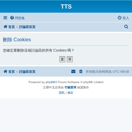
TTS
問答集
登入
搜
首頁
討論區首頁
尋
刪除 Cookies
您確定要刪除這個討論區的所有 Cookies 嗎？
首頁
討論區首頁
所有顯示的時間為
UTC+08:00
Powered by
phpBB
® Forum Software © phpBB Limited
正體中文語系由
竹貓星球
維護製作
隱私
|
條款