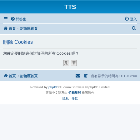
TTS
問答集
登入
搜
首頁
討論區首頁
尋
刪除 Cookies
您確定要刪除這個討論區的所有 Cookies 嗎？
首頁
討論區首頁
所有顯示的時間為
UTC+08:00
Powered by
phpBB
® Forum Software © phpBB Limited
正體中文語系由
竹貓星球
維護製作
隱私
|
條款