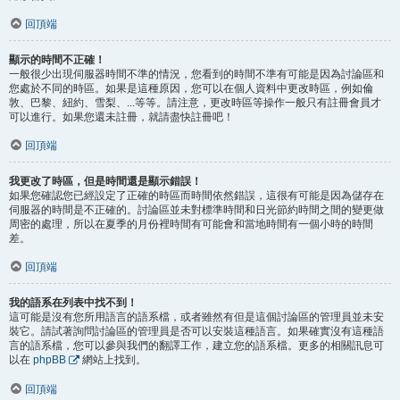
回頂端
顯示的時間不正確！
一般很少出現伺服器時間不準的情況，您看到的時間不準有可能是因為討論區和
您處於不同的時區。如果是這種原因，您可以在個人資料中更改時區，例如倫
敦、巴黎、紐約、雪梨、...等等。請注意，更改時區等操作一般只有註冊會員才
可以進行。如果您還未註冊，就請盡快註冊吧！
回頂端
我更改了時區，但是時間還是顯示錯誤！
如果您確認您已經設定了正確的時區而時間依然錯誤，這很有可能是因為儲存在
伺服器的時間是不正確的。討論區並未對標準時間和日光節約時間之間的變更做
周密的處理，所以在夏季的月份裡時間有可能會和當地時間有一個小時的時間
差。
回頂端
我的語系在列表中找不到！
這可能是沒有您所用語言的語系檔，或者雖然有但是這個討論區的管理員並未安
裝它。請試著詢問討論區的管理員是否可以安裝這種語言。如果確實沒有這種語
言的語系檔，您可以參與我們的翻譯工作，建立您的語系檔。更多的相關訊息可
以在
phpBB
網站上找到。
回頂端