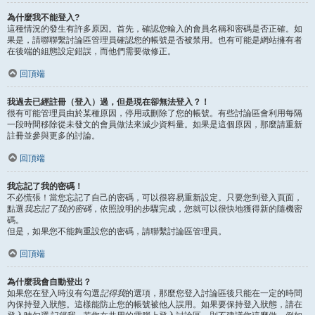
為什麼我不能登入?
這種情況的發生有許多原因。首先，確認您輸入的會員名稱和密碼是否正確。如
果是，請聯聯繫討論區管理員確認您的帳號是否被禁用。也有可能是網站擁有者
在後端的組態設定錯誤，而他們需要做修正。
回頂端
我過去已經註冊（登入）過，但是現在卻無法登入？！
很有可能管理員由於某種原因，停用或刪除了您的帳號。有些討論區會利用每隔
一段時間移除從未發文的會員做法來減少資料量。如果是這個原因，那麼請重新
註冊並參與更多的討論。
回頂端
我忘記了我的密碼！
不必慌張！當您忘記了自己的密碼，可以很容易重新設定。只要您到登入頁面，
點選
我忘記了我的密碼
，依照說明的步驟完成，您就可以很快地獲得新的隨機密
碼。
但是，如果您不能夠重設您的密碼，請聯繫討論區管理員。
回頂端
為什麼我會自動登出？
如果您在登入時沒有勾選
記得我
的選項，那麼您登入討論區後只能在一定的時間
內保持登入狀態。這樣能防止您的帳號被他人誤用。如果要保持登入狀態，請在