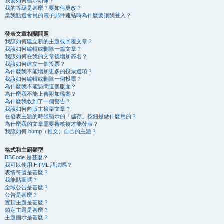
我要如何顯示頭像？
我的等級是甚麼？要如何更改？
當我點選會員的電子郵件連結時為什麼要讓我登入？
發表文章相關問題
我該如何建立新的主題或回覆文章？
我該如何編輯或刪除一篇文章？
我該如何在我的文章後增加簽名？
我該如何建立一個投票？
為什麼我不能增加更多的投票選項？
我該如何編輯或刪除一個投票？
為什麼我不能訪問這個版面？
為什麼我不能上傳附加檔案？
為什麼我收到了一個警告？
我該如何向版主檢舉文章？
在發表主題的時候顯示的「儲存」按鈕是做什麼用的？
為什麼我的文章需要審核後才能發表？
我該如何 bump（推文）自己的主題？
格式和主題類型
BBCode 是甚麼？
我可以使用 HTML 語法嗎？
表情符號是甚麼？
我能貼圖嗎？
全域公告是甚麼？
公告是甚麼？
置頂主題是甚麼？
鎖定主題是甚麼？
主題圖示是甚麼？