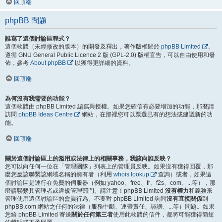
回頂端
phpBB 問題
誰寫了這個討論區程式？
這個軟體（未經修改的版本）的開發及釋出，著作版權歸於
phpBB Limited
。
遵循 GNU General Public Licence 2 版 (GPL-2.0) 版權宣告，可以自由使用和發
佈，參考
About phpBB
以獲得更詳細的資料。
回頂端
為何沒有我需要的功能？
這個軟體由 phpBB Limited 編寫與授權。如果您確信有必要增加的功能，那麼請
訪問
phpBB Ideas Centre
網站，在那裡您可以票選已有的想法或建議新的功
能。
回頂端
關於這個討論區上的濫用或法律上的相關事務，我該向誰反映？
您可以向任何一位在「管理團隊」列表上的管理員反映。如果沒有獲得回覆，那
麼您應該聯繫該網域名稱的擁有者（利用
whois lookup
查詢）或者，如果這
個討論區是運行在免費的伺服器（例如 yahoo、free、fr、f2s、com、...等），那
麼請聯繫其管理者或違規管理部門。請注意！phpBB Limited
沒有權力
和義務來
管理使用這個討論區的會員行為。不要對 phpBB Limited 詢問
沒有直接關係
到
phpBB.com 網站之任何的法律（服務中斷、連帶責任、誹謗、...等）問題。如果
您給 phpBB Limited 寄送
關於任何第三者
使用此軟體的信件，都將可能獲得簡短