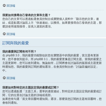
回頂端
我要如何搜尋自己發表的文章和主題？
您自己的文章可以透過點選會員控制台或瀏覽個人資料中「顯示您的文章」連
結，或是點選討論區上方「快速連結」以獲得。如果要搜尋自己發表的主題，那
麼請使用進階搜尋，並填入適當的選項。
回頂端
訂閱與我的最愛
我的最愛與訂閱有何不同？
在 phpBB 3.0，我的最愛功能類似於您在瀏覽器中的我的最愛，當主題有更新
時，您不會收到提示。而 phpBB 3.1，我的最愛更像是訂閱主題。當我的最愛之
主題更新時，您可以收到通知。無論如何，訂閱將會在討論區的版面或主題更新
時通知您。我的最愛與訂閱的通知選項，在會員控制台的「討論區偏好設定」
中。
回頂端
我要如何對特定的主題設定我的最愛或訂閱？
您可以透過點選「主題工具」選單的適當連結，對特定的主題設定我的最愛或訂
閱，它的位置在討論主題的頂端或底部。
如果您有勾選「當文章回覆時通知我」選項，那麼當您訂閱的主題有回覆時，您
會收到通知。