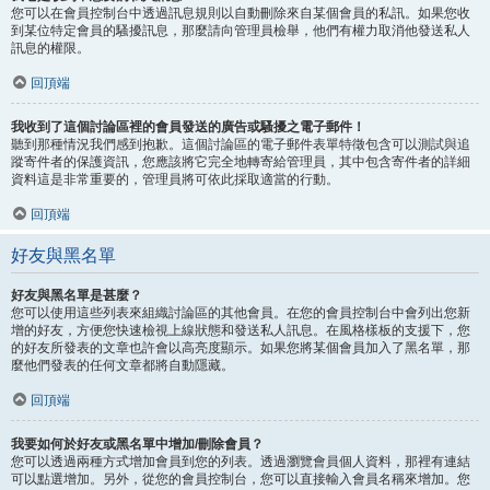
您可以在會員控制台中透過訊息規則以自動刪除來自某個會員的私訊。如果您收
到某位特定會員的騷擾訊息，那麼請向管理員檢舉，他們有權力取消他發送私人
訊息的權限。
回頂端
我收到了這個討論區裡的會員發送的廣告或騷擾之電子郵件！
聽到那種情況我們感到抱歉。這個討論區的電子郵件表單特徵包含可以測試與追
蹤寄件者的保護資訊，您應該將它完全地轉寄給管理員，其中包含寄件者的詳細
資料這是非常重要的，管理員將可依此採取適當的行動。
回頂端
好友與黑名單
好友與黑名單是甚麼？
您可以使用這些列表來組織討論區的其他會員。在您的會員控制台中會列出您新
增的好友，方便您快速檢視上線狀態和發送私人訊息。在風格樣板的支援下，您
的好友所發表的文章也許會以高亮度顯示。如果您將某個會員加入了黑名單，那
麼他們發表的任何文章都將自動隱藏。
回頂端
我要如何於好友或黑名單中增加/刪除會員？
您可以透過兩種方式增加會員到您的列表。透過瀏覽會員個人資料，那裡有連結
可以點選增加。另外，從您的會員控制台，您可以直接輸入會員名稱來增加。您