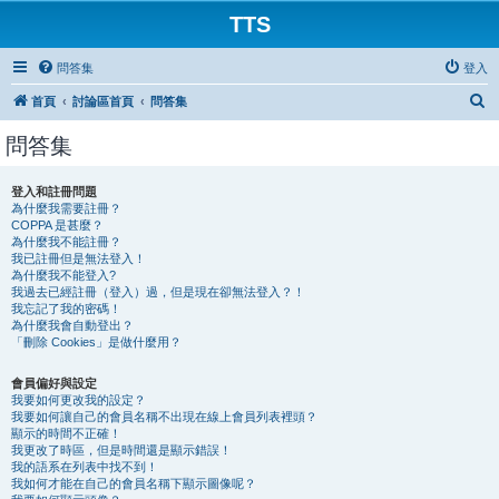
TTS
問答集
登入
搜
首頁
討論區首頁
問答集
尋
問答集
登入和註冊問題
為什麼我需要註冊？
COPPA 是甚麼？
為什麼我不能註冊？
我已註冊但是無法登入！
為什麼我不能登入?
我過去已經註冊（登入）過，但是現在卻無法登入？！
我忘記了我的密碼！
為什麼我會自動登出？
「刪除 Cookies」是做什麼用？
會員偏好與設定
我要如何更改我的設定？
我要如何讓自己的會員名稱不出現在線上會員列表裡頭？
顯示的時間不正確！
我更改了時區，但是時間還是顯示錯誤！
我的語系在列表中找不到！
我如何才能在自己的會員名稱下顯示圖像呢？