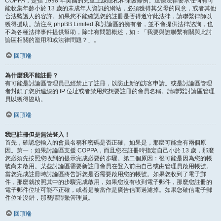
COPPA，是指 1998 年美國的兒童上線隱私和保護條例。這條法律要求任何有可
能收集年齡小於 13 歲的未成年人資訊的網站，必須獲得其父母的同意，或者其他
合法監護人的容許。如果您不能確認您的註冊是否得遵守此法律，請聯繫律師以
獲得援助。請注意 phpBB Limited 和討論區的擁有者，並不會提供法律諮詢，也
不為各種法律事件提供幫助，除非有問題概述，如：「我要與誰聯繫有關與此討
論區相關的濫用和或法律問題？」。
回頂端
為什麼我不能註冊？
有可能是討論區管理員已經禁止了註冊，以防止新的訪客申請。或是討論區管理
者封鎖了您所連線的 IP 位址或者禁用您想要註冊的會員名稱。請聯繫討論區管理
員以獲得協助。
回頂端
我已註冊但是無法登入！
首先，確認您輸入的會員名稱和密碼是否正確。如果是，那麼可能會有兩個原
因。第一：如果討論區支援 COPPA，而且您在註冊時指定自己小於 13 歲，那麼
您必須先按照您收到的提示完成必要的步驟。第二個原因：很可能是因為您的帳
號尚未啟用。某些討論區需要新註冊會員在登入前由自己或由管理員啟用帳號。
當您完成註冊時討論區將告訴您是否需要啟用您的帳號。如果您收到了電子郵
件，那麼就按照其中的步驟完成啟用，如果您沒有收到電子郵件，那麼您註冊的
電子郵件位址可能不正確，或者是被當作是廣告信而過濾掉。如果您確信電子郵
件位址沒錯，那麼請聯繫管理員。
回頂端