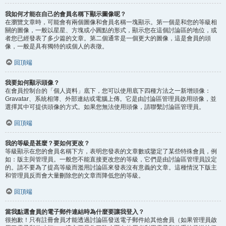
我如何才能在自己的會員名稱下顯示圖像呢？
在瀏覽文章時，可能會有兩個圖像和會員名稱一塊顯示。第一個是和您的等級相
關的圖像，一般以星星、方塊或小圓點的形式，顯示您在這個討論區的地位，或
者您已經發表了多少篇的文章。第二個通常是一個更大的圖像，這是會員的頭
像，一般是具有獨特的或個人的表徵。
回頂端
我要如何顯示頭像？
在會員控制台的「個人資料」底下，您可以使用底下四種方法之一新增頭像：
Gravatar、系統相簿、外部連結或電腦上傳。它是由討論區管理員啟用頭像，並
選擇其中可提供頭像的方式。如果您無法使用頭像，請聯繫討論區管理員。
回頂端
我的等級是甚麼？要如何更改？
等級顯示在您的會員名稱下方，表明您發表的文章數或鑒定了某些特殊會員，例
如：版主與管理員。一般您不能直接更改您的等級，它們是由討論區管理員設定
的。請不要為了提高等級而濫用討論區來發表沒有意義的文章。這種情況下版主
和管理員反而會大量刪除您的文章而降低您的等級。
回頂端
當我點選會員的電子郵件連結時為什麼要讓我登入？
很抱歉！只有註冊會員才能透過討論區發送電子郵件給其他會員（如果管理員啟