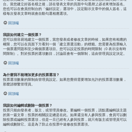
台。當您建立好簽名檔之後，請在發表文章的頁面中勾選
附上簽名
來增加簽名。
您也可以在會員控制台的「偏好設定」選項中，設定顯示文章中的個人簽名，這
樣每次發表文章時就會自動勾選相應選項。
回頂端
我該如何建立一個投票？
您可以很容易地建立一個投票，當您發表或者修改文章的時候，如果您有相應的
權限，您可以在頁面下方看到一個「建立票選活動」的標籤。您需要為投票輸入
一個票選問題和至少兩個票選項目。您可以設定投票的時間限制（0 表示沒有時
間限制）。對於投票的選項數目，討論區會有一個限制，這由管理員設定決定。
回頂端
為什麼我不能增加更多的投票選項？
投票選項數量的限制由管理員設定。如果您覺得需要增加允許的投票選項數量，
那麼請聯繫管理員。
回頂端
我該如何編輯或刪除一個投票？
投票只能由發表者，版主，或管理員修改。要編輯一個投票，請點選編輯該主題
的第一篇文章；投票的相關設定總是在此。如果還沒有人參與投票，會員可以刪
除投票或編輯投票選項，但是一旦已經有人參與投票，就只有版主或管理員可以
編輯或刪除它。這是為了防止在投票中途修改投票選項。