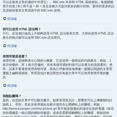
可以在發表文章的過程中停用它）。BBCode 本身和 HTML 風格相似，每個標籤
用方括弧 [ 和 ] 而不是 < 和 > 並且這種方式提供更多的顯示控制。要得到更多的訊
息請檢視發表文章頁面中的 BBCode 說明。
回頂端
我可以使用 HTML 語法嗎？
不行。在這個討論區上不能夠使用 HTML 語法發表文章。大部份使用 HTML 語法
產生的格式都可以使用 BBCode 語法替代。
回頂端
表情符號是甚麼？
表情符號，是能夠表示心情的小圖案，它是使用一個簡短的代碼產生，例如，:)
表示快樂的，而 :( 表示悲傷的。所有表情符號的列表可以在發文的頁面看到。然
而，試著不要過度使用表情符號，因為它們會很快地傳遞一篇難以閱讀的文章而
遭版主編輯或移除。管理員也許會設限您在每篇文章中可以使用表情符號的數
目。
回頂端
我能貼圖嗎？
是的，在您的文章中可以顯示圖片。如果管理員允許，那麼您可以上傳圖檔到討
論區上。否則，您必須使用連結去顯示儲存在公開網站上的圖檔，例如：
http://www.example.com/my-picture.gif 而不能直接連結到儲存在您的電腦（除非
您的電腦是一個公開的網站伺服器）或者是需要授權網站上的圖檔，例如您的
hotmail 或者 yahoo 信箱，或是受密碼保護的網站。要顯示連結的圖檔，請使用