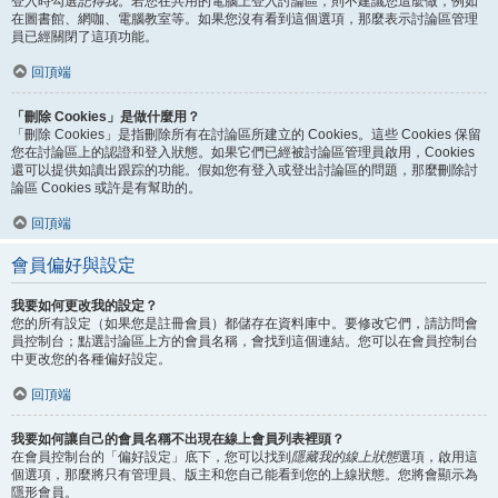
登入時勾選
記得我
。若您在共用的電腦上登入討論區，則不建議您這麼做，例如
在圖書館、網咖、電腦教室等。如果您沒有看到這個選項，那麼表示討論區管理
員已經關閉了這項功能。
回頂端
「刪除 Cookies」是做什麼用？
「刪除 Cookies」是指刪除所有在討論區所建立的 Cookies。這些 Cookies 保留
您在討論區上的認證和登入狀態。如果它們已經被討論區管理員啟用，Cookies
還可以提供如讀出跟踪的功能。假如您有登入或登出討論區的問題，那麼刪除討
論區 Cookies 或許是有幫助的。
回頂端
會員偏好與設定
我要如何更改我的設定？
您的所有設定（如果您是註冊會員）都儲存在資料庫中。要修改它們，請訪問會
員控制台；點選討論區上方的會員名稱，會找到這個連結。您可以在會員控制台
中更改您的各種偏好設定。
回頂端
我要如何讓自己的會員名稱不出現在線上會員列表裡頭？
在會員控制台的「偏好設定」底下，您可以找到
隱藏我的線上狀態
選項，啟用這
個選項，那麼將只有管理員、版主和您自己能看到您的上線狀態。您將會顯示為
隱形會員。