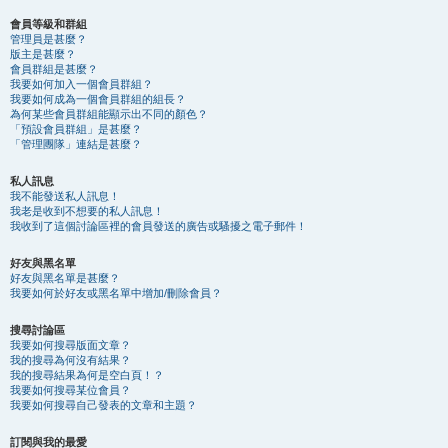
會員等級和群組
管理員是甚麼？
版主是甚麼？
會員群組是甚麼？
我要如何加入一個會員群組？
我要如何成為一個會員群組的組長？
為何某些會員群組能顯示出不同的顏色？
「預設會員群組」是甚麼？
「管理團隊」連結是甚麼？
私人訊息
我不能發送私人訊息！
我老是收到不想要的私人訊息！
我收到了這個討論區裡的會員發送的廣告或騷擾之電子郵件！
好友與黑名單
好友與黑名單是甚麼？
我要如何於好友或黑名單中增加/刪除會員？
搜尋討論區
我要如何搜尋版面文章？
我的搜尋為何沒有結果？
我的搜尋結果為何是空白頁！？
我要如何搜尋某位會員？
我要如何搜尋自己發表的文章和主題？
訂閱與我的最愛