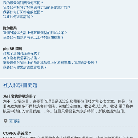
我的最愛與訂閱有何不同？
我要如何對特定的主題設定我的最愛或訂閱？
我要如何訂閱特定的版面？
我要如何取消訂閱？
附加檔案
這個討論區允許上傳甚麼類型的附加檔案？
我要如何找到所有我已上傳的附加檔案？
phpBB 問題
誰寫了這個討論區程式？
為何沒有我需要的功能？
關於這個討論區上的濫用或法律上的相關事務，我該向誰反映？
我要如何聯繫討論區管理員？
登入和註冊問題
為什麼我需要註冊？
您不一定要註冊，這要看管理員是否設定您需要註冊後才能發表文章。但是，註
冊將給您更多不同於訪客的權限，例如設定頭像、收發私人訊息、收發 電子郵件
以及申請加入會員群組、...等。註冊只需要花您少許時間，所以建議您註冊。
回頂端
COPPA 是甚麼？