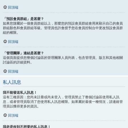
回頂端
「預設會員群組」是甚麼？
如果您隸屬於一個會員群組以上，那麼您的預設會員群組會用來顯示自己的會員
群組顏色和會員群組等級。管理員也許會授予您在會員控制台中更改預設會員群
組的權限。
回頂端
「管理團隊」連結是甚麼？
這個頁面提供您整個討論區的管理團隊人員列表，包含管理員、版主和其他相關
討論區的詳細資料。
回頂端
私人訊息
我不能發送私人訊息！
這有三種原因：您尚未註冊或尚未登入，管理員禁止了整個討論區使用私人訊
息，或者管理員取消了您使用私人訊息權限。如果屬於最後一種情況，請連絡管
理員以獲得更多的資訊。
回頂端
我老是收到不想要的私人訊息！