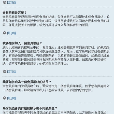
回頂端
會員群組是甚麼？
會員群組是管理員易於管理會員的組織。每個會員可以隸屬於多個會員群組，並
且每個會員群組可以授予個別的權限。這使得管理員可以同時改變多個會員的權
限，像是改變版主的權限，或允許其可以進入某個私密性的版面。
回頂端
我要如何加入一個會員群組？
您可以經由會員控制台中的「會員群組」連結去瀏覽所有的會員群組。如果您想
要加入其中某個群組那麼您可以直接點選加入。然而，並非所有的群組都是開放
的。有些必須經過審核，有些是關閉的，以及有些甚至是隱藏的。如果必須經過
審核，那麼該群組的組長也許會詢問您為何要加入該群組。如果您的申請被拒
絕，請不要騷擾群組組長；他們將有自己的理由。
回頂端
我要如何成為一個會員群組的組長？
當會員群組由管理員建立時，通常會指定一個會員群組組長。如果您有興趣建立
一個會員群組，那麼請傳送私人訊息給管理員，告訴他們您的想法。
回頂端
為何某些會員群組能顯示出不同的顏色？
很可能是管理員將不同會員群組的成員設定不同的顏色，以方便區分會員群組。