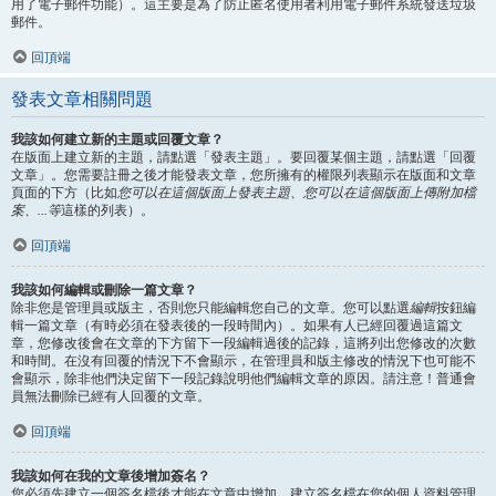
用了電子郵件功能）。這主要是為了防止匿名使用者利用電子郵件系統發送垃圾
郵件。
回頂端
發表文章相關問題
我該如何建立新的主題或回覆文章？
在版面上建立新的主題，請點選「發表主題」。要回覆某個主題，請點選「回覆
文章」。您需要註冊之後才能發表文章，您所擁有的權限列表顯示在版面和文章
頁面的下方（比如
您可以在這個版面上發表主題、您可以在這個版面上傳附加檔
案、...等
這樣的列表）。
回頂端
我該如何編輯或刪除一篇文章？
除非您是管理員或版主，否則您只能編輯您自己的文章。您可以點選
編輯
按鈕編
輯一篇文章（有時必須在發表後的一段時間內）。如果有人已經回覆過這篇文
章，您修改後會在文章的下方留下一段編輯過後的記錄，這將列出您修改的次數
和時間。在沒有回覆的情況下不會顯示，在管理員和版主修改的情況下也可能不
會顯示，除非他們決定留下一段記錄說明他們編輯文章的原因。請注意！普通會
員無法刪除已經有人回覆的文章。
回頂端
我該如何在我的文章後增加簽名？
您必須先建立一個簽名檔後才能在文章中增加，建立簽名檔在您的個人資料管理