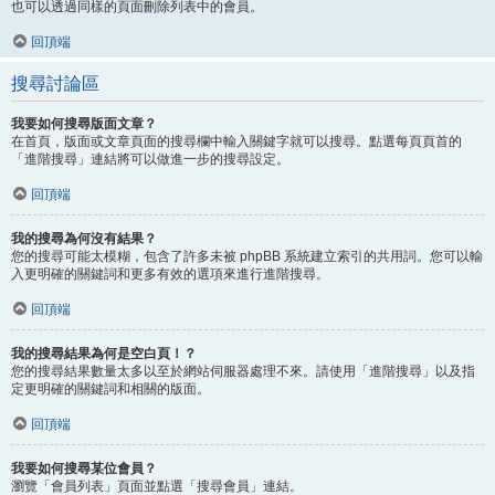
也可以透過同樣的頁面刪除列表中的會員。
回頂端
搜尋討論區
我要如何搜尋版面文章？
在首頁，版面或文章頁面的搜尋欄中輸入關鍵字就可以搜尋。點選每頁頁首的
「進階搜尋」連結將可以做進一步的搜尋設定。
回頂端
我的搜尋為何沒有結果？
您的搜尋可能太模糊，包含了許多未被 phpBB 系統建立索引的共用詞。您可以輸
入更明確的關鍵詞和更多有效的選項來進行進階搜尋。
回頂端
我的搜尋結果為何是空白頁！？
您的搜尋結果數量太多以至於網站伺服器處理不來。請使用「進階搜尋」以及指
定更明確的關鍵詞和相關的版面。
回頂端
我要如何搜尋某位會員？
瀏覽「會員列表」頁面並點選「搜尋會員」連結。