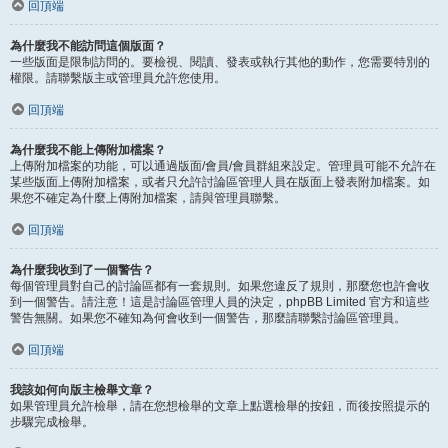
回頂端
為什麼我不能訪問這個版面？
一些版面是限制訪問的。要檢視、閱讀、發表或執行其他的動作，您需要特別的
權限。請聯繫版主或管理員允許您使用。
回頂端
為什麼我不能上傳附加檔案？
上傳附加檔案的功能，可以通過版面/會員/會員群組來設定。管理員可能不允許在
某些版面上傳附加檔案，或者只允許討論區管理人員在版面上發表附加檔案。如
果您不確定為什麼上傳附加檔案，請與管理員聯繫。
回頂端
為什麼我收到了一個警告？
每個管理員對自己的討論區都有一套規則。如果您違反了規則，那麼您也許會收
到一個警告。請注意！這是討論區管理人員的決定，phpBB Limited 官方和這些
警告無關。如果您不確知為何會收到一個警告，那麼請聯繫討論區管理員。
回頂端
我該如何向版主檢舉文章？
如果管理員允許檢舉，請在您想檢舉的文章上點選檢舉的按鈕，而後按照提示的
步驟完成檢舉。