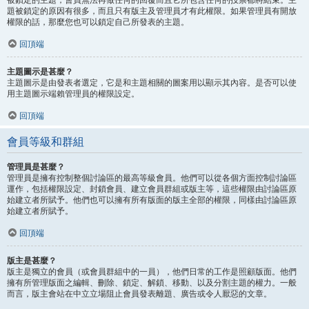
題被鎖定的原因有很多，而且只有版主及管理員才有此權限。如果管理員有開放
權限的話，那麼您也可以鎖定自己所發表的主題。
回頂端
主題圖示是甚麼？
主題圖示是由發表者選定，它是和主題相關的圖案用以顯示其內容。是否可以使
用主題圖示端賴管理員的權限設定。
回頂端
會員等級和群組
管理員是甚麼？
管理員是擁有控制整個討論區的最高等級會員。他們可以從各個方面控制討論區
運作，包括權限設定、封鎖會員、建立會員群組或版主等，這些權限由討論區原
始建立者所賦予。他們也可以擁有所有版面的版主全部的權限，同樣由討論區原
始建立者所賦予。
回頂端
版主是甚麼？
版主是獨立的會員（或會員群組中的一員），他們日常的工作是照顧版面。他們
擁有所管理版面之編輯、刪除、鎖定、解鎖、移動、以及分割主題的權力。一般
而言，版主會站在中立立場阻止會員發表離題、廣告或令人厭惡的文章。