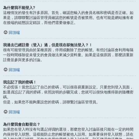
為什麼我不能登入?
這種情況的發生有許多原因。首先，確認您輸入的會員名稱和密碼是否正確。如
果是，請聯聯繫討論區管理員確認您的帳號是否被禁用。也有可能是網站擁有者
在後端的組態設定錯誤，而他們需要做修正。
回頂端
我過去已經註冊（登入）過，但是現在卻無法登入？！
很有可能管理員由於某種原因，停用或刪除了您的帳號。有些討論區會利用每隔
一段時間移除從未發文的會員做法來減少資料量。如果是這個原因，那麼請重新
註冊並參與更多的討論。
回頂端
我忘記了我的密碼！
不必慌張！當您忘記了自己的密碼，可以很容易重新設定。只要您到登入頁面，
點選
我忘記了我的密碼
，依照說明的步驟完成，您就可以很快地獲得新的隨機密
碼。
但是，如果您不能夠重設您的密碼，請聯繫討論區管理員。
回頂端
為什麼我會自動登出？
如果您在登入時沒有勾選
記得我
的選項，那麼您登入討論區後只能在一定的時間
內保持登入狀態。這樣能防止您的帳號被他人誤用。如果要保持登入狀態，請在