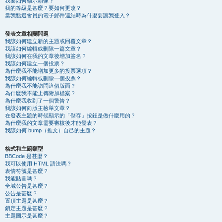
我要如何顯示頭像？
我的等級是甚麼？要如何更改？
當我點選會員的電子郵件連結時為什麼要讓我登入？
發表文章相關問題
我該如何建立新的主題或回覆文章？
我該如何編輯或刪除一篇文章？
我該如何在我的文章後增加簽名？
我該如何建立一個投票？
為什麼我不能增加更多的投票選項？
我該如何編輯或刪除一個投票？
為什麼我不能訪問這個版面？
為什麼我不能上傳附加檔案？
為什麼我收到了一個警告？
我該如何向版主檢舉文章？
在發表主題的時候顯示的「儲存」按鈕是做什麼用的？
為什麼我的文章需要審核後才能發表？
我該如何 bump（推文）自己的主題？
格式和主題類型
BBCode 是甚麼？
我可以使用 HTML 語法嗎？
表情符號是甚麼？
我能貼圖嗎？
全域公告是甚麼？
公告是甚麼？
置頂主題是甚麼？
鎖定主題是甚麼？
主題圖示是甚麼？