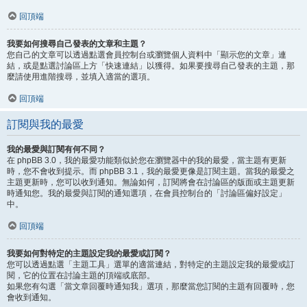
回頂端
我要如何搜尋自己發表的文章和主題？
您自己的文章可以透過點選會員控制台或瀏覽個人資料中「顯示您的文章」連
結，或是點選討論區上方「快速連結」以獲得。如果要搜尋自己發表的主題，那
麼請使用進階搜尋，並填入適當的選項。
回頂端
訂閱與我的最愛
我的最愛與訂閱有何不同？
在 phpBB 3.0，我的最愛功能類似於您在瀏覽器中的我的最愛，當主題有更新
時，您不會收到提示。而 phpBB 3.1，我的最愛更像是訂閱主題。當我的最愛之
主題更新時，您可以收到通知。無論如何，訂閱將會在討論區的版面或主題更新
時通知您。我的最愛與訂閱的通知選項，在會員控制台的「討論區偏好設定」
中。
回頂端
我要如何對特定的主題設定我的最愛或訂閱？
您可以透過點選「主題工具」選單的適當連結，對特定的主題設定我的最愛或訂
閱，它的位置在討論主題的頂端或底部。
如果您有勾選「當文章回覆時通知我」選項，那麼當您訂閱的主題有回覆時，您
會收到通知。