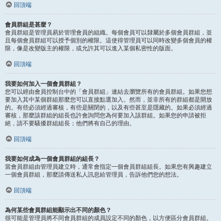
回頂端
會員群組是甚麼？
會員群組是管理員易於管理會員的組織。每個會員可以隸屬於多個會員群組，並
且每個會員群組可以授予個別的權限。這使得管理員可以同時改變多個會員的權
限，像是改變版主的權限，或允許其可以進入某個私密性的版面。
回頂端
我要如何加入一個會員群組？
您可以經由會員控制台中的「會員群組」連結去瀏覽所有的會員群組。如果您想
要加入其中某個群組那麼您可以直接點選加入。然而，並非所有的群組都是開放
的。有些必須經過審核，有些是關閉的，以及有些甚至是隱藏的。如果必須經過
審核，那麼該群組的組長也許會詢問您為何要加入該群組。如果您的申請被拒
絕，請不要騷擾群組組長；他們將有自己的理由。
回頂端
我要如何成為一個會員群組的組長？
當會員群組由管理員建立時，通常會指定一個會員群組組長。如果您有興趣建立
一個會員群組，那麼請傳送私人訊息給管理員，告訴他們您的想法。
回頂端
為何某些會員群組能顯示出不同的顏色？
很可能是管理員將不同會員群組的成員設定不同的顏色，以方便區分會員群組。