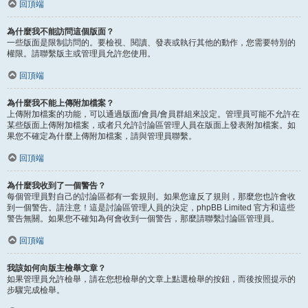
回頂端
為什麼我不能訪問這個版面？
一些版面是限制訪問的。要檢視、閱讀、發表或執行其他的動作，您需要特別的
權限。請聯繫版主或管理員允許您使用。
回頂端
為什麼我不能上傳附加檔案？
上傳附加檔案的功能，可以通過版面/會員/會員群組來設定。管理員可能不允許在
某些版面上傳附加檔案，或者只允許討論區管理人員在版面上發表附加檔案。如
果您不確定為什麼上傳附加檔案，請與管理員聯繫。
回頂端
為什麼我收到了一個警告？
每個管理員對自己的討論區都有一套規則。如果您違反了規則，那麼您也許會收
到一個警告。請注意！這是討論區管理人員的決定，phpBB Limited 官方和這些
警告無關。如果您不確知為何會收到一個警告，那麼請聯繫討論區管理員。
回頂端
我該如何向版主檢舉文章？
如果管理員允許檢舉，請在您想檢舉的文章上點選檢舉的按鈕，而後按照提示的
步驟完成檢舉。