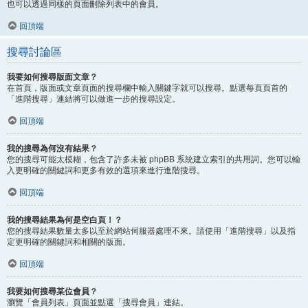
也可以透過同樣的頁面刪除列表中的會員。
回頂端
搜尋討論區
我要如何搜尋版面文章？
在首頁，版面或文章頁面的搜尋欄中輸入關鍵字就可以搜尋。點選每頁頁首的
「進階搜尋」連結將可以做進一步的搜尋設定。
回頂端
我的搜尋為何沒有結果？
您的搜尋可能太模糊，包含了許多未被 phpBB 系統建立索引的共用詞。您可以輸
入更明確的關鍵詞和更多有效的選項來進行進階搜尋。
回頂端
我的搜尋結果為何是空白頁！？
您的搜尋結果數量太多以至於網站伺服器處理不來。請使用「進階搜尋」以及指
定更明確的關鍵詞和相關的版面。
回頂端
我要如何搜尋某位會員？
瀏覽「會員列表」頁面並點選「搜尋會員」連結。