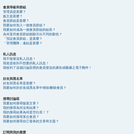
會員等級和群組
管理員是甚麼？
版主是甚麼？
會員群組是甚麼？
我要如何加入一個會員群組？
我要如何成為一個會員群組的組長？
為何某些會員群組能顯示出不同的顏色？
「預設會員群組」是甚麼？
「管理團隊」連結是甚麼？
私人訊息
我不能發送私人訊息！
我老是收到不想要的私人訊息！
我收到了這個討論區裡的會員發送的廣告或騷擾之電子郵件！
好友與黑名單
好友與黑名單是甚麼？
我要如何於好友或黑名單中增加/刪除會員？
搜尋討論區
我要如何搜尋版面文章？
我的搜尋為何沒有結果？
我的搜尋結果為何是空白頁！？
我要如何搜尋某位會員？
我要如何搜尋自己發表的文章和主題？
訂閱與我的最愛