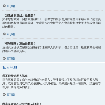
回頂端
「預設會員群組」是甚麼？
如果您隸屬於一個會員群組以上，那麼您的預設會員群組會用來顯示自己的會員
群組顏色和會員群組等級。管理員也許會授予您在會員控制台中更改預設會員群
組的權限。
回頂端
「管理團隊」連結是甚麼？
這個頁面提供您整個討論區的管理團隊人員列表，包含管理員、版主和其他相關
討論區的詳細資料。
回頂端
私人訊息
我不能發送私人訊息！
這有三種原因：您尚未註冊或尚未登入，管理員禁止了整個討論區使用私人訊
息，或者管理員取消了您使用私人訊息權限。如果屬於最後一種情況，請連絡管
理員以獲得更多的資訊。
回頂端
我老是收到不想要的私人訊息！