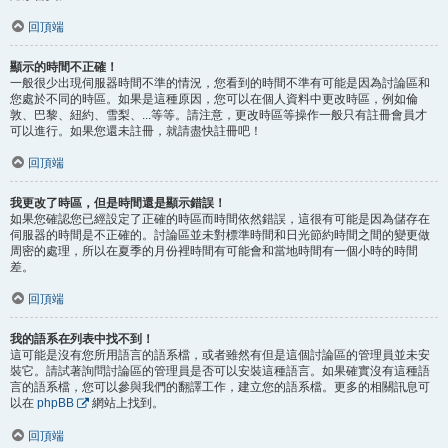
回頂端
顯示的時間不正確！
一般很少出現伺服器時間不準的情況，您看到的時間不準有可能是因為討論區和
您處於不同的時區。如果是這種原因，您可以在個人資料中更改時區，例如倫
敦、巴黎、紐約、雪梨、...等等。請注意，更改時區等操作一般只有註冊會員才
可以進行。如果您還未註冊，就請盡快註冊吧！
回頂端
我更改了時區，但是時間還是顯示錯誤！
如果您確認您已經設定了正確的時區而時間依然錯誤，這很有可能是因為儲存在
伺服器的時間是不正確的。討論區並未對標準時間和日光節約時間之間的變更做
周密的處理，所以在夏季的月份裡時間有可能會和當地時間有一個小時的時間
差。
回頂端
我的語系在列表中找不到！
這可能是沒有您所用語言的語系檔，或者雖然有但是這個討論區的管理員並未安
裝它。請試著詢問討論區的管理員是否可以安裝這種語言。如果確實沒有這種語
言的語系檔，您可以參與我們的翻譯工作，建立您的語系檔。更多的相關訊息可
以在
phpBB
網站上找到。
回頂端