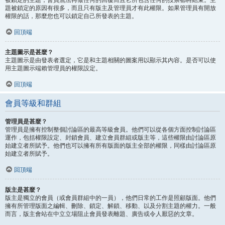
題被鎖定的原因有很多，而且只有版主及管理員才有此權限。如果管理員有開放
權限的話，那麼您也可以鎖定自己所發表的主題。
回頂端
主題圖示是甚麼？
主題圖示是由發表者選定，它是和主題相關的圖案用以顯示其內容。是否可以使
用主題圖示端賴管理員的權限設定。
回頂端
會員等級和群組
管理員是甚麼？
管理員是擁有控制整個討論區的最高等級會員。他們可以從各個方面控制討論區
運作，包括權限設定、封鎖會員、建立會員群組或版主等，這些權限由討論區原
始建立者所賦予。他們也可以擁有所有版面的版主全部的權限，同樣由討論區原
始建立者所賦予。
回頂端
版主是甚麼？
版主是獨立的會員（或會員群組中的一員），他們日常的工作是照顧版面。他們
擁有所管理版面之編輯、刪除、鎖定、解鎖、移動、以及分割主題的權力。一般
而言，版主會站在中立立場阻止會員發表離題、廣告或令人厭惡的文章。