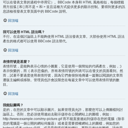
可以在發表文章的過程中停用它）。BBCode 本身和 HTML 風格相似，每個標籤
用方括弧 [ 和 ] 而不是 < 和 > 並且這種方式提供更多的顯示控制。要得到更多的訊
息請檢視發表文章頁面中的 BBCode 說明。
回頂端
我可以使用 HTML 語法嗎？
不行。在這個討論區上不能夠使用 HTML 語法發表文章。大部份使用 HTML 語法
產生的格式都可以使用 BBCode 語法替代。
回頂端
表情符號是甚麼？
表情符號，是能夠表示心情的小圖案，它是使用一個簡短的代碼產生，例如，:)
表示快樂的，而 :( 表示悲傷的。所有表情符號的列表可以在發文的頁面看到。然
而，試著不要過度使用表情符號，因為它們會很快地傳遞一篇難以閱讀的文章而
遭版主編輯或移除。管理員也許會設限您在每篇文章中可以使用表情符號的數
目。
回頂端
我能貼圖嗎？
是的，在您的文章中可以顯示圖片。如果管理員允許，那麼您可以上傳圖檔到討
論區上。否則，您必須使用連結去顯示儲存在公開網站上的圖檔，例如：
http://www.example.com/my-picture.gif 而不能直接連結到儲存在您的電腦（除非
您的電腦是一個公開的網站伺服器）或者是需要授權網站上的圖檔，例如您的
hotmail 或者 yahoo 信箱，或是受密碼保護的網站。要顯示連結的圖檔，請使用