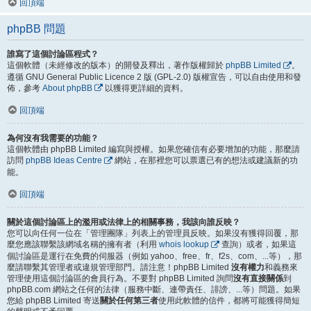
回頂端
phpBB 問題
誰寫了這個討論區程式？
這個軟體（未經修改的版本）的開發及釋出，著作版權歸於
phpBB Limited
。
遵循 GNU General Public Licence 2 版 (GPL-2.0) 版權宣告，可以自由使用和發
佈，參考
About phpBB
以獲得更詳細的資料。
回頂端
為何沒有我需要的功能？
這個軟體由 phpBB Limited 編寫與授權。如果您確信有必要增加的功能，那麼請
訪問
phpBB Ideas Centre
網站，在那裡您可以票選已有的想法或建議新的功
能。
回頂端
關於這個討論區上的濫用或法律上的相關事務，我該向誰反映？
您可以向任何一位在「管理團隊」列表上的管理員反映。如果沒有獲得回覆，那
麼您應該聯繫該網域名稱的擁有者（利用
whois lookup
查詢）或者，如果這
個討論區是運行在免費的伺服器（例如 yahoo、free、fr、f2s、com、...等），那
麼請聯繫其管理者或違規管理部門。請注意！phpBB Limited
沒有權力
和義務來
管理使用這個討論區的會員行為。不要對 phpBB Limited 詢問
沒有直接關係
到
phpBB.com 網站之任何的法律（服務中斷、連帶責任、誹謗、...等）問題。如果
您給 phpBB Limited 寄送
關於任何第三者
使用此軟體的信件，都將可能獲得簡短