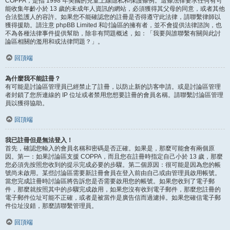
COPPA，是指 1998 年美國的兒童上線隱私和保護條例。這條法律要求任何有可
能收集年齡小於 13 歲的未成年人資訊的網站，必須獲得其父母的同意，或者其他
合法監護人的容許。如果您不能確認您的註冊是否得遵守此法律，請聯繫律師以
獲得援助。請注意 phpBB Limited 和討論區的擁有者，並不會提供法律諮詢，也
不為各種法律事件提供幫助，除非有問題概述，如：「我要與誰聯繫有關與此討
論區相關的濫用和或法律問題？」。
回頂端
為什麼我不能註冊？
有可能是討論區管理員已經禁止了註冊，以防止新的訪客申請。或是討論區管理
者封鎖了您所連線的 IP 位址或者禁用您想要註冊的會員名稱。請聯繫討論區管理
員以獲得協助。
回頂端
我已註冊但是無法登入！
首先，確認您輸入的會員名稱和密碼是否正確。如果是，那麼可能會有兩個原
因。第一：如果討論區支援 COPPA，而且您在註冊時指定自己小於 13 歲，那麼
您必須先按照您收到的提示完成必要的步驟。第二個原因：很可能是因為您的帳
號尚未啟用。某些討論區需要新註冊會員在登入前由自己或由管理員啟用帳號。
當您完成註冊時討論區將告訴您是否需要啟用您的帳號。如果您收到了電子郵
件，那麼就按照其中的步驟完成啟用，如果您沒有收到電子郵件，那麼您註冊的
電子郵件位址可能不正確，或者是被當作是廣告信而過濾掉。如果您確信電子郵
件位址沒錯，那麼請聯繫管理員。
回頂端