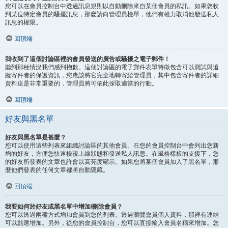
您可以在會員控制台中透過訊息規則以自動刪除來自某個會員的私訊。如果您收
到某位特定會員的騷擾訊息，那麼請向管理員檢舉，他們有權力取消他發送私人
訊息的權限。
回頂端
我收到了這個討論區裡的會員發送的廣告或騷擾之電子郵件！
聽到那種情況我們感到抱歉。這個討論區的電子郵件表單特徵包含可以測試與追
蹤寄件者的保護資訊，您應該將它完全地轉寄給管理員，其中包含寄件者的詳細
資料這是非常重要的，管理員將可依此採取適當的行動。
回頂端
好友與黑名單
好友與黑名單是甚麼？
您可以使用這些列表來組織討論區的其他會員。在您的會員控制台中會列出您新
增的好友，方便您快速檢視上線狀態和發送私人訊息。在風格樣板的支援下，您
的好友所發表的文章也許會以高亮度顯示。如果您將某個會員加入了黑名單，那
麼他們發表的任何文章都將自動隱藏。
回頂端
我要如何於好友或黑名單中增加/刪除會員？
您可以透過兩種方式增加會員到您的列表。透過瀏覽會員個人資料，那裡有連結
可以點選增加。另外，從您的會員控制台，您可以直接輸入會員名稱來增加。您