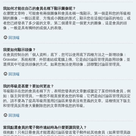
我如何才能在自己的會員名稱下顯示圖像呢？
在瀏覽文章時，可能會有兩個圖像和會員名稱一塊顯示。第一個是和您的等級相
關的圖像，一般以星星、方塊或小圓點的形式，顯示您在這個討論區的地位，或
者您已經發表了多少篇的文章。第二個通常是一個更大的圖像，這是會員的頭
像，一般是具有獨特的或個人的表徵。
回頂端
我要如何顯示頭像？
在會員控制台的「個人資料」底下，您可以使用底下四種方法之一新增頭像：
Gravatar、系統相簿、外部連結或電腦上傳。它是由討論區管理員啟用頭像，並
選擇其中可提供頭像的方式。如果您無法使用頭像，請聯繫討論區管理員。
回頂端
我的等級是甚麼？要如何更改？
等級顯示在您的會員名稱下方，表明您發表的文章數或鑒定了某些特殊會員，例
如：版主與管理員。一般您不能直接更改您的等級，它們是由討論區管理員設定
的。請不要為了提高等級而濫用討論區來發表沒有意義的文章。這種情況下版主
和管理員反而會大量刪除您的文章而降低您的等級。
回頂端
當我點選會員的電子郵件連結時為什麼要讓我登入？
很抱歉！只有註冊會員才能透過討論區發送電子郵件給其他會員（如果管理員啟