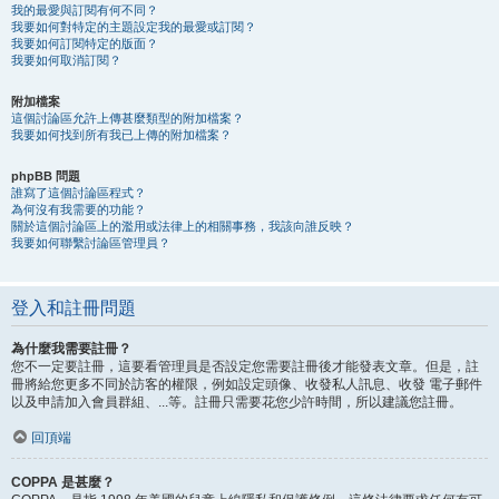
我的最愛與訂閱有何不同？
我要如何對特定的主題設定我的最愛或訂閱？
我要如何訂閱特定的版面？
我要如何取消訂閱？
附加檔案
這個討論區允許上傳甚麼類型的附加檔案？
我要如何找到所有我已上傳的附加檔案？
phpBB 問題
誰寫了這個討論區程式？
為何沒有我需要的功能？
關於這個討論區上的濫用或法律上的相關事務，我該向誰反映？
我要如何聯繫討論區管理員？
登入和註冊問題
為什麼我需要註冊？
您不一定要註冊，這要看管理員是否設定您需要註冊後才能發表文章。但是，註
冊將給您更多不同於訪客的權限，例如設定頭像、收發私人訊息、收發 電子郵件
以及申請加入會員群組、...等。註冊只需要花您少許時間，所以建議您註冊。
回頂端
COPPA 是甚麼？