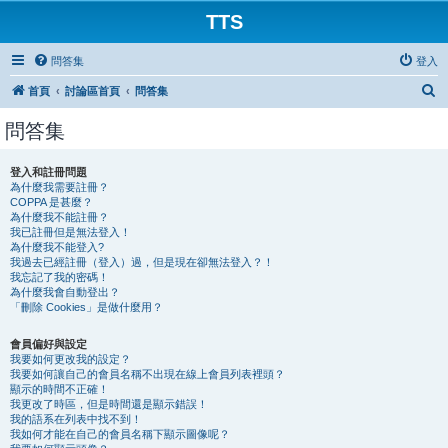
TTS
問答集
登入
搜
首頁
討論區首頁
問答集
尋
問答集
登入和註冊問題
為什麼我需要註冊？
COPPA 是甚麼？
為什麼我不能註冊？
我已註冊但是無法登入！
為什麼我不能登入?
我過去已經註冊（登入）過，但是現在卻無法登入？！
我忘記了我的密碼！
為什麼我會自動登出？
「刪除 Cookies」是做什麼用？
會員偏好與設定
我要如何更改我的設定？
我要如何讓自己的會員名稱不出現在線上會員列表裡頭？
顯示的時間不正確！
我更改了時區，但是時間還是顯示錯誤！
我的語系在列表中找不到！
我如何才能在自己的會員名稱下顯示圖像呢？