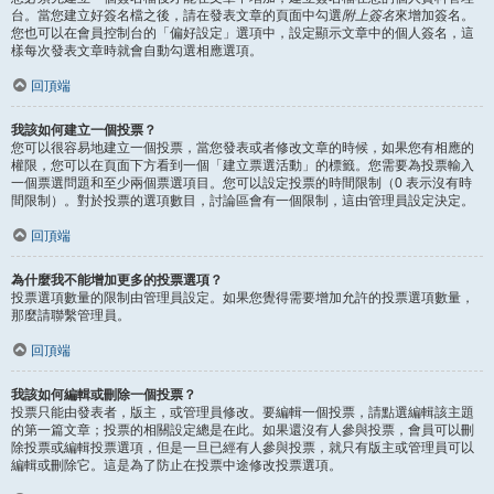
台。當您建立好簽名檔之後，請在發表文章的頁面中勾選
附上簽名
來增加簽名。
您也可以在會員控制台的「偏好設定」選項中，設定顯示文章中的個人簽名，這
樣每次發表文章時就會自動勾選相應選項。
回頂端
我該如何建立一個投票？
您可以很容易地建立一個投票，當您發表或者修改文章的時候，如果您有相應的
權限，您可以在頁面下方看到一個「建立票選活動」的標籤。您需要為投票輸入
一個票選問題和至少兩個票選項目。您可以設定投票的時間限制（0 表示沒有時
間限制）。對於投票的選項數目，討論區會有一個限制，這由管理員設定決定。
回頂端
為什麼我不能增加更多的投票選項？
投票選項數量的限制由管理員設定。如果您覺得需要增加允許的投票選項數量，
那麼請聯繫管理員。
回頂端
我該如何編輯或刪除一個投票？
投票只能由發表者，版主，或管理員修改。要編輯一個投票，請點選編輯該主題
的第一篇文章；投票的相關設定總是在此。如果還沒有人參與投票，會員可以刪
除投票或編輯投票選項，但是一旦已經有人參與投票，就只有版主或管理員可以
編輯或刪除它。這是為了防止在投票中途修改投票選項。