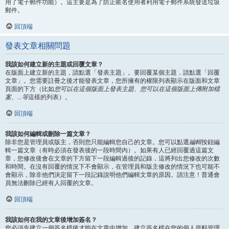
用了電子郵件功能）。這主要是為了防止匿名使用者利用電子郵件系統發送垃圾
郵件。
回頂端
發表文章相關問題
我該如何建立新的主題或回覆文章？
在版面上建立新的主題，請點選「發表主題」。要回覆某個主題，請點選「回覆
文章」。您需要註冊之後才能發表文章，您所擁有的權限列表顯示在版面和文章
頁面的下方（比如
您可以在這個版面上發表主題、您可以在這個版面上傳附加檔
案、...等
這樣的列表）。
回頂端
我該如何編輯或刪除一篇文章？
除非您是管理員或版主，否則您只能編輯您自己的文章。您可以點選
編輯
按鈕編
輯一篇文章（有時必須在發表後的一段時間內）。如果有人已經回覆過這篇文
章，您修改後會在文章的下方留下一段編輯過後的記錄，這將列出您修改的次數
和時間。在沒有回覆的情況下不會顯示，在管理員和版主修改的情況下也可能不
會顯示，除非他們決定留下一段記錄說明他們編輯文章的原因。請注意！普通會
員無法刪除已經有人回覆的文章。
回頂端
我該如何在我的文章後增加簽名？
您必須先建立一個簽名檔後才能在文章中增加，建立簽名檔在您的個人資料管理