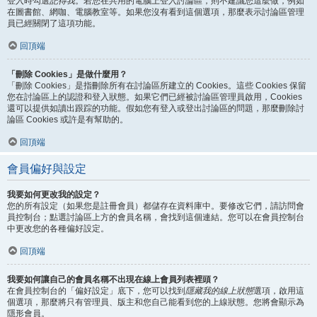
登入時勾選
記得我
。若您在共用的電腦上登入討論區，則不建議您這麼做，例如
在圖書館、網咖、電腦教室等。如果您沒有看到這個選項，那麼表示討論區管理
員已經關閉了這項功能。
回頂端
「刪除 Cookies」是做什麼用？
「刪除 Cookies」是指刪除所有在討論區所建立的 Cookies。這些 Cookies 保留
您在討論區上的認證和登入狀態。如果它們已經被討論區管理員啟用，Cookies
還可以提供如讀出跟踪的功能。假如您有登入或登出討論區的問題，那麼刪除討
論區 Cookies 或許是有幫助的。
回頂端
會員偏好與設定
我要如何更改我的設定？
您的所有設定（如果您是註冊會員）都儲存在資料庫中。要修改它們，請訪問會
員控制台；點選討論區上方的會員名稱，會找到這個連結。您可以在會員控制台
中更改您的各種偏好設定。
回頂端
我要如何讓自己的會員名稱不出現在線上會員列表裡頭？
在會員控制台的「偏好設定」底下，您可以找到
隱藏我的線上狀態
選項，啟用這
個選項，那麼將只有管理員、版主和您自己能看到您的上線狀態。您將會顯示為
隱形會員。