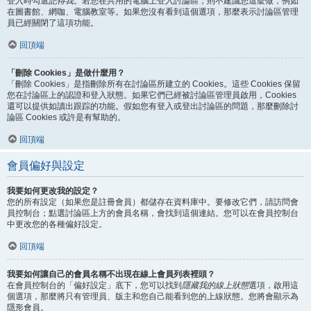
登入時勾選
記得我
。若您在共用的電腦上登入討論區，則不建議您這麼做，例如
在圖書館、網咖、電腦教室等。如果您沒有看到這個選項，那麼表示討論區管理
員已經關閉了這項功能。
回頂端
「刪除 Cookies」是做什麼用？
「刪除 Cookies」是指刪除所有在討論區所建立的 Cookies。這些 Cookies 保留
您在討論區上的認證和登入狀態。如果它們已經被討論區管理員啟用，Cookies
還可以提供如讀出跟踪的功能。假如您有登入或登出討論區的問題，那麼刪除討
論區 Cookies 或許是有幫助的。
回頂端
會員偏好與設定
我要如何更改我的設定？
您的所有設定（如果您是註冊會員）都儲存在資料庫中。要修改它們，請訪問會
員控制台；點選討論區上方的會員名稱，會找到這個連結。您可以在會員控制台
中更改您的各種偏好設定。
回頂端
我要如何讓自己的會員名稱不出現在線上會員列表裡頭？
在會員控制台的「偏好設定」底下，您可以找到
隱藏我的線上狀態
選項，啟用這
個選項，那麼將只有管理員、版主和您自己能看到您的上線狀態。您將會顯示為
隱形會員。