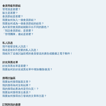
會員等級和群組
管理員是甚麼？
版主是甚麼？
會員群組是甚麼？
我要如何加入一個會員群組？
我要如何成為一個會員群組的組長？
為何某些會員群組能顯示出不同的顏色？
「預設會員群組」是甚麼？
「管理團隊」連結是甚麼？
私人訊息
我不能發送私人訊息！
我老是收到不想要的私人訊息！
我收到了這個討論區裡的會員發送的廣告或騷擾之電子郵件！
好友與黑名單
好友與黑名單是甚麼？
我要如何於好友或黑名單中增加/刪除會員？
搜尋討論區
我要如何搜尋版面文章？
我的搜尋為何沒有結果？
我的搜尋結果為何是空白頁！？
我要如何搜尋某位會員？
我要如何搜尋自己發表的文章和主題？
訂閱與我的最愛