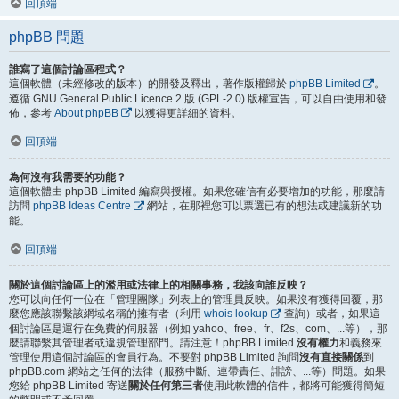
回頂端
phpBB 問題
誰寫了這個討論區程式？
這個軟體（未經修改的版本）的開發及釋出，著作版權歸於
phpBB Limited
。
遵循 GNU General Public Licence 2 版 (GPL-2.0) 版權宣告，可以自由使用和發
佈，參考
About phpBB
以獲得更詳細的資料。
回頂端
為何沒有我需要的功能？
這個軟體由 phpBB Limited 編寫與授權。如果您確信有必要增加的功能，那麼請
訪問
phpBB Ideas Centre
網站，在那裡您可以票選已有的想法或建議新的功
能。
回頂端
關於這個討論區上的濫用或法律上的相關事務，我該向誰反映？
您可以向任何一位在「管理團隊」列表上的管理員反映。如果沒有獲得回覆，那
麼您應該聯繫該網域名稱的擁有者（利用
whois lookup
查詢）或者，如果這
個討論區是運行在免費的伺服器（例如 yahoo、free、fr、f2s、com、...等），那
麼請聯繫其管理者或違規管理部門。請注意！phpBB Limited
沒有權力
和義務來
管理使用這個討論區的會員行為。不要對 phpBB Limited 詢問
沒有直接關係
到
phpBB.com 網站之任何的法律（服務中斷、連帶責任、誹謗、...等）問題。如果
您給 phpBB Limited 寄送
關於任何第三者
使用此軟體的信件，都將可能獲得簡短