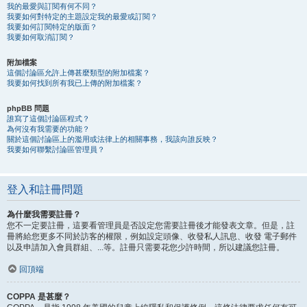
我的最愛與訂閱有何不同？
我要如何對特定的主題設定我的最愛或訂閱？
我要如何訂閱特定的版面？
我要如何取消訂閱？
附加檔案
這個討論區允許上傳甚麼類型的附加檔案？
我要如何找到所有我已上傳的附加檔案？
phpBB 問題
誰寫了這個討論區程式？
為何沒有我需要的功能？
關於這個討論區上的濫用或法律上的相關事務，我該向誰反映？
我要如何聯繫討論區管理員？
登入和註冊問題
為什麼我需要註冊？
您不一定要註冊，這要看管理員是否設定您需要註冊後才能發表文章。但是，註
冊將給您更多不同於訪客的權限，例如設定頭像、收發私人訊息、收發 電子郵件
以及申請加入會員群組、...等。註冊只需要花您少許時間，所以建議您註冊。
回頂端
COPPA 是甚麼？