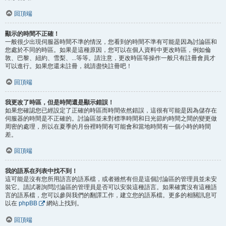
回頂端
顯示的時間不正確！
一般很少出現伺服器時間不準的情況，您看到的時間不準有可能是因為討論區和
您處於不同的時區。如果是這種原因，您可以在個人資料中更改時區，例如倫
敦、巴黎、紐約、雪梨、...等等。請注意，更改時區等操作一般只有註冊會員才
可以進行。如果您還未註冊，就請盡快註冊吧！
回頂端
我更改了時區，但是時間還是顯示錯誤！
如果您確認您已經設定了正確的時區而時間依然錯誤，這很有可能是因為儲存在
伺服器的時間是不正確的。討論區並未對標準時間和日光節約時間之間的變更做
周密的處理，所以在夏季的月份裡時間有可能會和當地時間有一個小時的時間
差。
回頂端
我的語系在列表中找不到！
這可能是沒有您所用語言的語系檔，或者雖然有但是這個討論區的管理員並未安
裝它。請試著詢問討論區的管理員是否可以安裝這種語言。如果確實沒有這種語
言的語系檔，您可以參與我們的翻譯工作，建立您的語系檔。更多的相關訊息可
以在
phpBB
網站上找到。
回頂端