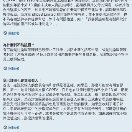
COPPA，是指 1998 年美國的兒童上線隱私和保護條例。這條法律要求任何有可
能收集年齡小於 13 歲的未成年人資訊的網站，必須獲得其父母的同意，或者其他
合法監護人的容許。如果您不能確認您的註冊是否得遵守此法律，請聯繫律師以
獲得援助。請注意 phpBB Limited 和討論區的擁有者，並不會提供法律諮詢，也
不為各種法律事件提供幫助，除非有問題概述，如：「我要與誰聯繫有關與此討
論區相關的濫用和或法律問題？」。
回頂端
為什麼我不能註冊？
有可能是討論區管理員已經禁止了註冊，以防止新的訪客申請。或是討論區管理
者封鎖了您所連線的 IP 位址或者禁用您想要註冊的會員名稱。請聯繫討論區管理
員以獲得協助。
回頂端
我已註冊但是無法登入！
首先，確認您輸入的會員名稱和密碼是否正確。如果是，那麼可能會有兩個原
因。第一：如果討論區支援 COPPA，而且您在註冊時指定自己小於 13 歲，那麼
您必須先按照您收到的提示完成必要的步驟。第二個原因：很可能是因為您的帳
號尚未啟用。某些討論區需要新註冊會員在登入前由自己或由管理員啟用帳號。
當您完成註冊時討論區將告訴您是否需要啟用您的帳號。如果您收到了電子郵
件，那麼就按照其中的步驟完成啟用，如果您沒有收到電子郵件，那麼您註冊的
電子郵件位址可能不正確，或者是被當作是廣告信而過濾掉。如果您確信電子郵
件位址沒錯，那麼請聯繫管理員。
回頂端