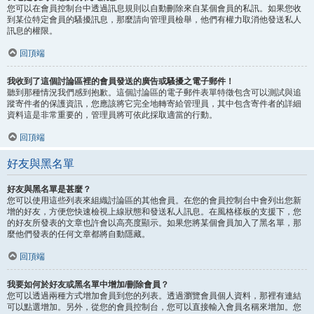
您可以在會員控制台中透過訊息規則以自動刪除來自某個會員的私訊。如果您收
到某位特定會員的騷擾訊息，那麼請向管理員檢舉，他們有權力取消他發送私人
訊息的權限。
回頂端
我收到了這個討論區裡的會員發送的廣告或騷擾之電子郵件！
聽到那種情況我們感到抱歉。這個討論區的電子郵件表單特徵包含可以測試與追
蹤寄件者的保護資訊，您應該將它完全地轉寄給管理員，其中包含寄件者的詳細
資料這是非常重要的，管理員將可依此採取適當的行動。
回頂端
好友與黑名單
好友與黑名單是甚麼？
您可以使用這些列表來組織討論區的其他會員。在您的會員控制台中會列出您新
增的好友，方便您快速檢視上線狀態和發送私人訊息。在風格樣板的支援下，您
的好友所發表的文章也許會以高亮度顯示。如果您將某個會員加入了黑名單，那
麼他們發表的任何文章都將自動隱藏。
回頂端
我要如何於好友或黑名單中增加/刪除會員？
您可以透過兩種方式增加會員到您的列表。透過瀏覽會員個人資料，那裡有連結
可以點選增加。另外，從您的會員控制台，您可以直接輸入會員名稱來增加。您