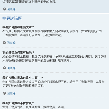
也可以透過同樣的頁面刪除列表中的會員。
回頂端
搜尋討論區
我要如何搜尋版面文章？
在首頁，版面或文章頁面的搜尋欄中輸入關鍵字就可以搜尋。點選每頁頁首的
「進階搜尋」連結將可以做進一步的搜尋設定。
回頂端
我的搜尋為何沒有結果？
您的搜尋可能太模糊，包含了許多未被 phpBB 系統建立索引的共用詞。您可以輸
入更明確的關鍵詞和更多有效的選項來進行進階搜尋。
回頂端
我的搜尋結果為何是空白頁！？
您的搜尋結果數量太多以至於網站伺服器處理不來。請使用「進階搜尋」以及指
定更明確的關鍵詞和相關的版面。
回頂端
我要如何搜尋某位會員？
瀏覽「會員列表」頁面並點選「搜尋會員」連結。