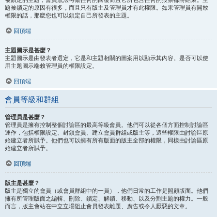
題被鎖定的原因有很多，而且只有版主及管理員才有此權限。如果管理員有開放
權限的話，那麼您也可以鎖定自己所發表的主題。
回頂端
主題圖示是甚麼？
主題圖示是由發表者選定，它是和主題相關的圖案用以顯示其內容。是否可以使
用主題圖示端賴管理員的權限設定。
回頂端
會員等級和群組
管理員是甚麼？
管理員是擁有控制整個討論區的最高等級會員。他們可以從各個方面控制討論區
運作，包括權限設定、封鎖會員、建立會員群組或版主等，這些權限由討論區原
始建立者所賦予。他們也可以擁有所有版面的版主全部的權限，同樣由討論區原
始建立者所賦予。
回頂端
版主是甚麼？
版主是獨立的會員（或會員群組中的一員），他們日常的工作是照顧版面。他們
擁有所管理版面之編輯、刪除、鎖定、解鎖、移動、以及分割主題的權力。一般
而言，版主會站在中立立場阻止會員發表離題、廣告或令人厭惡的文章。