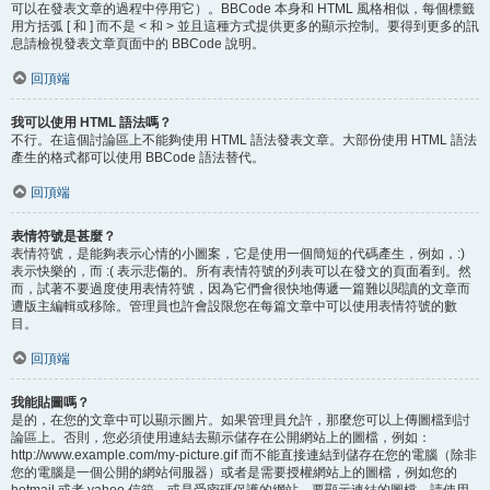
可以在發表文章的過程中停用它）。BBCode 本身和 HTML 風格相似，每個標籤
用方括弧 [ 和 ] 而不是 < 和 > 並且這種方式提供更多的顯示控制。要得到更多的訊
息請檢視發表文章頁面中的 BBCode 說明。
回頂端
我可以使用 HTML 語法嗎？
不行。在這個討論區上不能夠使用 HTML 語法發表文章。大部份使用 HTML 語法
產生的格式都可以使用 BBCode 語法替代。
回頂端
表情符號是甚麼？
表情符號，是能夠表示心情的小圖案，它是使用一個簡短的代碼產生，例如，:)
表示快樂的，而 :( 表示悲傷的。所有表情符號的列表可以在發文的頁面看到。然
而，試著不要過度使用表情符號，因為它們會很快地傳遞一篇難以閱讀的文章而
遭版主編輯或移除。管理員也許會設限您在每篇文章中可以使用表情符號的數
目。
回頂端
我能貼圖嗎？
是的，在您的文章中可以顯示圖片。如果管理員允許，那麼您可以上傳圖檔到討
論區上。否則，您必須使用連結去顯示儲存在公開網站上的圖檔，例如：
http://www.example.com/my-picture.gif 而不能直接連結到儲存在您的電腦（除非
您的電腦是一個公開的網站伺服器）或者是需要授權網站上的圖檔，例如您的
hotmail 或者 yahoo 信箱，或是受密碼保護的網站。要顯示連結的圖檔，請使用