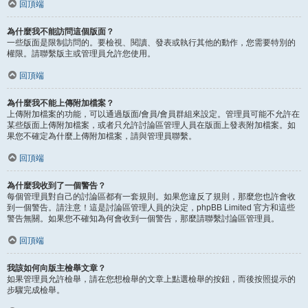
回頂端
為什麼我不能訪問這個版面？
一些版面是限制訪問的。要檢視、閱讀、發表或執行其他的動作，您需要特別的
權限。請聯繫版主或管理員允許您使用。
回頂端
為什麼我不能上傳附加檔案？
上傳附加檔案的功能，可以通過版面/會員/會員群組來設定。管理員可能不允許在
某些版面上傳附加檔案，或者只允許討論區管理人員在版面上發表附加檔案。如
果您不確定為什麼上傳附加檔案，請與管理員聯繫。
回頂端
為什麼我收到了一個警告？
每個管理員對自己的討論區都有一套規則。如果您違反了規則，那麼您也許會收
到一個警告。請注意！這是討論區管理人員的決定，phpBB Limited 官方和這些
警告無關。如果您不確知為何會收到一個警告，那麼請聯繫討論區管理員。
回頂端
我該如何向版主檢舉文章？
如果管理員允許檢舉，請在您想檢舉的文章上點選檢舉的按鈕，而後按照提示的
步驟完成檢舉。