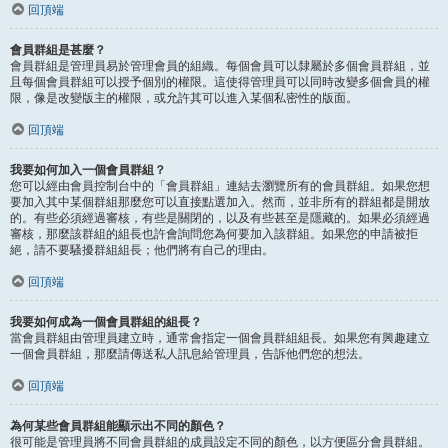
回頂端
會員群組是甚麼？
會員群組是管理員易於管理會員的組織。每個會員可以隸屬於多個會員群組，並
且每個會員群組可以授予個別的權限。這使得管理員可以同時改變多個會員的權
限，像是改變版主的權限，或允許其可以進入某個私密性的版面。
回頂端
我要如何加入一個會員群組？
您可以經由會員控制台中的「會員群組」連結去瀏覽所有的會員群組。如果您想
要加入其中某個群組那麼您可以直接點選加入。然而，並非所有的群組都是開放
的。有些必須經過審核，有些是關閉的，以及有些甚至是隱藏的。如果必須經過
審核，那麼該群組的組長也許會詢問您為何要加入該群組。如果您的申請被拒
絕，請不要騷擾群組組長；他們將有自己的理由。
回頂端
我要如何成為一個會員群組的組長？
當會員群組由管理員建立時，通常會指定一個會員群組組長。如果您有興趣建立
一個會員群組，那麼請傳送私人訊息給管理員，告訴他們您的想法。
回頂端
為何某些會員群組能顯示出不同的顏色？
很可能是管理員將不同會員群組的成員設定不同的顏色，以方便區分會員群組。