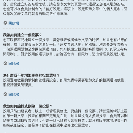
台。當您建立好簽名檔之後，請在發表文章的頁面中勾選
附上簽名
來增加簽名。
您也可以在會員控制台的「偏好設定」選項中，設定顯示文章中的個人簽名，這
樣每次發表文章時就會自動勾選相應選項。
回頂端
我該如何建立一個投票？
您可以很容易地建立一個投票，當您發表或者修改文章的時候，如果您有相應的
權限，您可以在頁面下方看到一個「建立票選活動」的標籤。您需要為投票輸入
一個票選問題和至少兩個票選項目。您可以設定投票的時間限制（0 表示沒有時
間限制）。對於投票的選項數目，討論區會有一個限制，這由管理員設定決定。
回頂端
為什麼我不能增加更多的投票選項？
投票選項數量的限制由管理員設定。如果您覺得需要增加允許的投票選項數量，
那麼請聯繫管理員。
回頂端
我該如何編輯或刪除一個投票？
投票只能由發表者，版主，或管理員修改。要編輯一個投票，請點選編輯該主題
的第一篇文章；投票的相關設定總是在此。如果還沒有人參與投票，會員可以刪
除投票或編輯投票選項，但是一旦已經有人參與投票，就只有版主或管理員可以
編輯或刪除它。這是為了防止在投票中途修改投票選項。