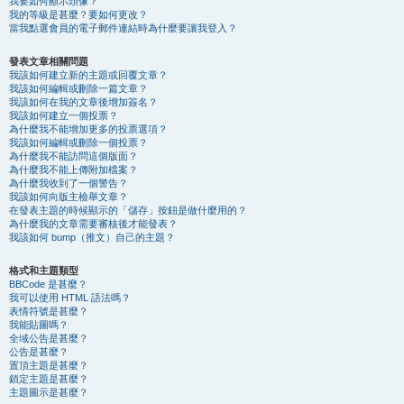
我要如何顯示頭像？
我的等級是甚麼？要如何更改？
當我點選會員的電子郵件連結時為什麼要讓我登入？
發表文章相關問題
我該如何建立新的主題或回覆文章？
我該如何編輯或刪除一篇文章？
我該如何在我的文章後增加簽名？
我該如何建立一個投票？
為什麼我不能增加更多的投票選項？
我該如何編輯或刪除一個投票？
為什麼我不能訪問這個版面？
為什麼我不能上傳附加檔案？
為什麼我收到了一個警告？
我該如何向版主檢舉文章？
在發表主題的時候顯示的「儲存」按鈕是做什麼用的？
為什麼我的文章需要審核後才能發表？
我該如何 bump（推文）自己的主題？
格式和主題類型
BBCode 是甚麼？
我可以使用 HTML 語法嗎？
表情符號是甚麼？
我能貼圖嗎？
全域公告是甚麼？
公告是甚麼？
置頂主題是甚麼？
鎖定主題是甚麼？
主題圖示是甚麼？