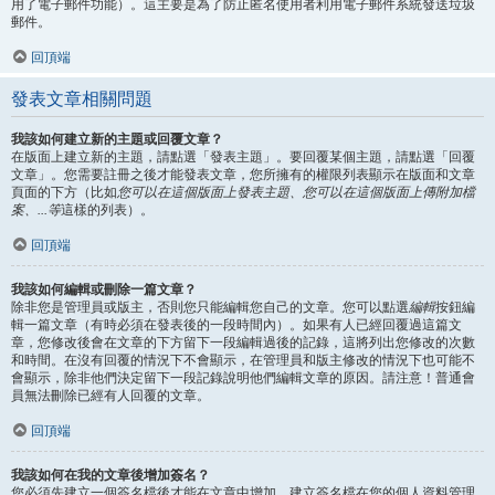
用了電子郵件功能）。這主要是為了防止匿名使用者利用電子郵件系統發送垃圾
郵件。
回頂端
發表文章相關問題
我該如何建立新的主題或回覆文章？
在版面上建立新的主題，請點選「發表主題」。要回覆某個主題，請點選「回覆
文章」。您需要註冊之後才能發表文章，您所擁有的權限列表顯示在版面和文章
頁面的下方（比如
您可以在這個版面上發表主題、您可以在這個版面上傳附加檔
案、...等
這樣的列表）。
回頂端
我該如何編輯或刪除一篇文章？
除非您是管理員或版主，否則您只能編輯您自己的文章。您可以點選
編輯
按鈕編
輯一篇文章（有時必須在發表後的一段時間內）。如果有人已經回覆過這篇文
章，您修改後會在文章的下方留下一段編輯過後的記錄，這將列出您修改的次數
和時間。在沒有回覆的情況下不會顯示，在管理員和版主修改的情況下也可能不
會顯示，除非他們決定留下一段記錄說明他們編輯文章的原因。請注意！普通會
員無法刪除已經有人回覆的文章。
回頂端
我該如何在我的文章後增加簽名？
您必須先建立一個簽名檔後才能在文章中增加，建立簽名檔在您的個人資料管理