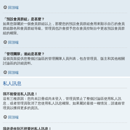
回頂端
「預設會員群組」是甚麼？
如果您隸屬於一個會員群組以上，那麼您的預設會員群組會用來顯示自己的會員
群組顏色和會員群組等級。管理員也許會授予您在會員控制台中更改預設會員群
組的權限。
回頂端
「管理團隊」連結是甚麼？
這個頁面提供您整個討論區的管理團隊人員列表，包含管理員、版主和其他相關
討論區的詳細資料。
回頂端
私人訊息
我不能發送私人訊息！
這有三種原因：您尚未註冊或尚未登入，管理員禁止了整個討論區使用私人訊
息，或者管理員取消了您使用私人訊息權限。如果屬於最後一種情況，請連絡管
理員以獲得更多的資訊。
回頂端
我老是收到不想要的私人訊息！