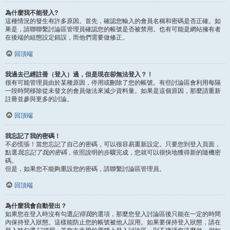
為什麼我不能登入?
這種情況的發生有許多原因。首先，確認您輸入的會員名稱和密碼是否正確。如
果是，請聯聯繫討論區管理員確認您的帳號是否被禁用。也有可能是網站擁有者
在後端的組態設定錯誤，而他們需要做修正。
回頂端
我過去已經註冊（登入）過，但是現在卻無法登入？！
很有可能管理員由於某種原因，停用或刪除了您的帳號。有些討論區會利用每隔
一段時間移除從未發文的會員做法來減少資料量。如果是這個原因，那麼請重新
註冊並參與更多的討論。
回頂端
我忘記了我的密碼！
不必慌張！當您忘記了自己的密碼，可以很容易重新設定。只要您到登入頁面，
點選
我忘記了我的密碼
，依照說明的步驟完成，您就可以很快地獲得新的隨機密
碼。
但是，如果您不能夠重設您的密碼，請聯繫討論區管理員。
回頂端
為什麼我會自動登出？
如果您在登入時沒有勾選
記得我
的選項，那麼您登入討論區後只能在一定的時間
內保持登入狀態。這樣能防止您的帳號被他人誤用。如果要保持登入狀態，請在