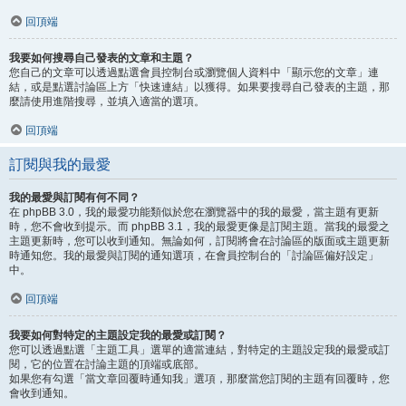
回頂端
我要如何搜尋自己發表的文章和主題？
您自己的文章可以透過點選會員控制台或瀏覽個人資料中「顯示您的文章」連
結，或是點選討論區上方「快速連結」以獲得。如果要搜尋自己發表的主題，那
麼請使用進階搜尋，並填入適當的選項。
回頂端
訂閱與我的最愛
我的最愛與訂閱有何不同？
在 phpBB 3.0，我的最愛功能類似於您在瀏覽器中的我的最愛，當主題有更新
時，您不會收到提示。而 phpBB 3.1，我的最愛更像是訂閱主題。當我的最愛之
主題更新時，您可以收到通知。無論如何，訂閱將會在討論區的版面或主題更新
時通知您。我的最愛與訂閱的通知選項，在會員控制台的「討論區偏好設定」
中。
回頂端
我要如何對特定的主題設定我的最愛或訂閱？
您可以透過點選「主題工具」選單的適當連結，對特定的主題設定我的最愛或訂
閱，它的位置在討論主題的頂端或底部。
如果您有勾選「當文章回覆時通知我」選項，那麼當您訂閱的主題有回覆時，您
會收到通知。