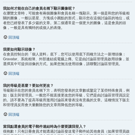
我如何才能在自己的會員名稱下顯示圖像呢？
在瀏覽文章時，可能會有兩個圖像和會員名稱一塊顯示。第一個是和您的等級相
關的圖像，一般以星星、方塊或小圓點的形式，顯示您在這個討論區的地位，或
者您已經發表了多少篇的文章。第二個通常是一個更大的圖像，這是會員的頭
像，一般是具有獨特的或個人的表徵。
回頂端
我要如何顯示頭像？
在會員控制台的「個人資料」底下，您可以使用底下四種方法之一新增頭像：
Gravatar、系統相簿、外部連結或電腦上傳。它是由討論區管理員啟用頭像，並
選擇其中可提供頭像的方式。如果您無法使用頭像，請聯繫討論區管理員。
回頂端
我的等級是甚麼？要如何更改？
等級顯示在您的會員名稱下方，表明您發表的文章數或鑒定了某些特殊會員，例
如：版主與管理員。一般您不能直接更改您的等級，它們是由討論區管理員設定
的。請不要為了提高等級而濫用討論區來發表沒有意義的文章。這種情況下版主
和管理員反而會大量刪除您的文章而降低您的等級。
回頂端
當我點選會員的電子郵件連結時為什麼要讓我登入？
很抱歉！只有註冊會員才能透過討論區發送電子郵件給其他會員（如果管理員啟