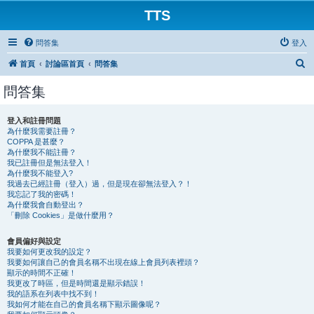
TTS
問答集
登入
搜
首頁
討論區首頁
問答集
尋
問答集
登入和註冊問題
為什麼我需要註冊？
COPPA 是甚麼？
為什麼我不能註冊？
我已註冊但是無法登入！
為什麼我不能登入?
我過去已經註冊（登入）過，但是現在卻無法登入？！
我忘記了我的密碼！
為什麼我會自動登出？
「刪除 Cookies」是做什麼用？
會員偏好與設定
我要如何更改我的設定？
我要如何讓自己的會員名稱不出現在線上會員列表裡頭？
顯示的時間不正確！
我更改了時區，但是時間還是顯示錯誤！
我的語系在列表中找不到！
我如何才能在自己的會員名稱下顯示圖像呢？