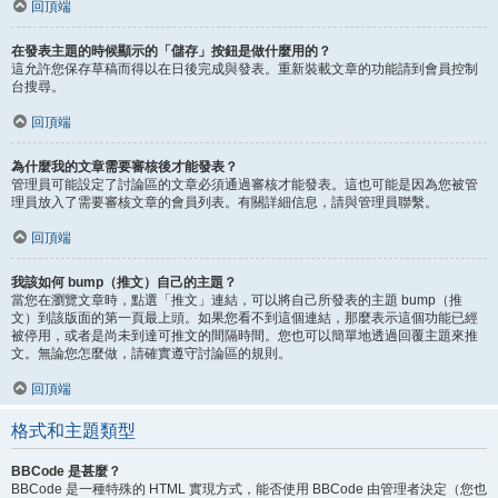
回頂端
在發表主題的時候顯示的「儲存」按鈕是做什麼用的？
這允許您保存草稿而得以在日後完成與發表。重新裝載文章的功能請到會員控制
台搜尋。
回頂端
為什麼我的文章需要審核後才能發表？
管理員可能設定了討論區的文章必須通過審核才能發表。這也可能是因為您被管
理員放入了需要審核文章的會員列表。有關詳細信息，請與管理員聯繫。
回頂端
我該如何 bump（推文）自己的主題？
當您在瀏覽文章時，點選「推文」連結，可以將自己所發表的主題 bump（推
文）到該版面的第一頁最上頭。如果您看不到這個連結，那麼表示這個功能已經
被停用，或者是尚未到達可推文的間隔時間。您也可以簡單地透過回覆主題來推
文。無論您怎麼做，請確實遵守討論區的規則。
回頂端
格式和主題類型
BBCode 是甚麼？
BBCode 是一種特殊的 HTML 實現方式，能否使用 BBCode 由管理者決定（您也