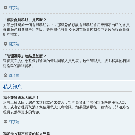
回頂端
「預設會員群組」是甚麼？
如果您隸屬於一個會員群組以上，那麼您的預設會員群組會用來顯示自己的會員
群組顏色和會員群組等級。管理員也許會授予您在會員控制台中更改預設會員群
組的權限。
回頂端
「管理團隊」連結是甚麼？
這個頁面提供您整個討論區的管理團隊人員列表，包含管理員、版主和其他相關
討論區的詳細資料。
回頂端
私人訊息
我不能發送私人訊息！
這有三種原因：您尚未註冊或尚未登入，管理員禁止了整個討論區使用私人訊
息，或者管理員取消了您使用私人訊息權限。如果屬於最後一種情況，請連絡管
理員以獲得更多的資訊。
回頂端
我老是收到不想要的私人訊息！