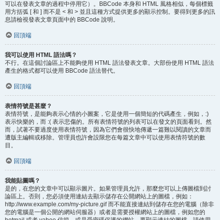
可以在發表文章的過程中停用它）。BBCode 本身和 HTML 風格相似，每個標籤
用方括弧 [ 和 ] 而不是 < 和 > 並且這種方式提供更多的顯示控制。要得到更多的訊
息請檢視發表文章頁面中的 BBCode 說明。
回頂端
我可以使用 HTML 語法嗎？
不行。在這個討論區上不能夠使用 HTML 語法發表文章。大部份使用 HTML 語法
產生的格式都可以使用 BBCode 語法替代。
回頂端
表情符號是甚麼？
表情符號，是能夠表示心情的小圖案，它是使用一個簡短的代碼產生，例如，:)
表示快樂的，而 :( 表示悲傷的。所有表情符號的列表可以在發文的頁面看到。然
而，試著不要過度使用表情符號，因為它們會很快地傳遞一篇難以閱讀的文章而
遭版主編輯或移除。管理員也許會設限您在每篇文章中可以使用表情符號的數
目。
回頂端
我能貼圖嗎？
是的，在您的文章中可以顯示圖片。如果管理員允許，那麼您可以上傳圖檔到討
論區上。否則，您必須使用連結去顯示儲存在公開網站上的圖檔，例如：
http://www.example.com/my-picture.gif 而不能直接連結到儲存在您的電腦（除非
您的電腦是一個公開的網站伺服器）或者是需要授權網站上的圖檔，例如您的
hotmail 或者 yahoo 信箱，或是受密碼保護的網站。要顯示連結的圖檔，請使用