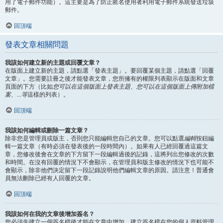
用了電子郵件功能）。這主要是為了防止匿名使用者利用電子郵件系統發送垃圾
郵件。
回頂端
發表文章相關問題
我該如何建立新的主題或回覆文章？
在版面上建立新的主題，請點選「發表主題」。要回覆某個主題，請點選「回覆
文章」。您需要註冊之後才能發表文章，您所擁有的權限列表顯示在版面和文章
頁面的下方（比如
您可以在這個版面上發表主題、您可以在這個版面上傳附加檔
案、...等
這樣的列表）。
回頂端
我該如何編輯或刪除一篇文章？
除非您是管理員或版主，否則您只能編輯您自己的文章。您可以點選
編輯
按鈕編
輯一篇文章（有時必須在發表後的一段時間內）。如果有人已經回覆過這篇文
章，您修改後會在文章的下方留下一段編輯過後的記錄，這將列出您修改的次數
和時間。在沒有回覆的情況下不會顯示，在管理員和版主修改的情況下也可能不
會顯示，除非他們決定留下一段記錄說明他們編輯文章的原因。請注意！普通會
員無法刪除已經有人回覆的文章。
回頂端
我該如何在我的文章後增加簽名？
您必須先建立一個簽名檔後才能在文章中增加，建立簽名檔在您的個人資料管理