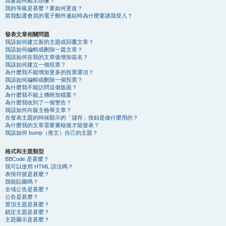
我要如何顯示頭像？
我的等級是甚麼？要如何更改？
當我點選會員的電子郵件連結時為什麼要讓我登入？
發表文章相關問題
我該如何建立新的主題或回覆文章？
我該如何編輯或刪除一篇文章？
我該如何在我的文章後增加簽名？
我該如何建立一個投票？
為什麼我不能增加更多的投票選項？
我該如何編輯或刪除一個投票？
為什麼我不能訪問這個版面？
為什麼我不能上傳附加檔案？
為什麼我收到了一個警告？
我該如何向版主檢舉文章？
在發表主題的時候顯示的「儲存」按鈕是做什麼用的？
為什麼我的文章需要審核後才能發表？
我該如何 bump（推文）自己的主題？
格式和主題類型
BBCode 是甚麼？
我可以使用 HTML 語法嗎？
表情符號是甚麼？
我能貼圖嗎？
全域公告是甚麼？
公告是甚麼？
置頂主題是甚麼？
鎖定主題是甚麼？
主題圖示是甚麼？