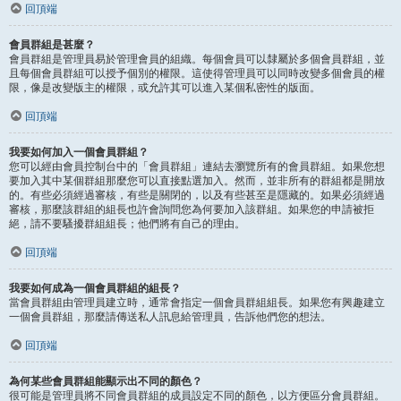
回頂端
會員群組是甚麼？
會員群組是管理員易於管理會員的組織。每個會員可以隸屬於多個會員群組，並
且每個會員群組可以授予個別的權限。這使得管理員可以同時改變多個會員的權
限，像是改變版主的權限，或允許其可以進入某個私密性的版面。
回頂端
我要如何加入一個會員群組？
您可以經由會員控制台中的「會員群組」連結去瀏覽所有的會員群組。如果您想
要加入其中某個群組那麼您可以直接點選加入。然而，並非所有的群組都是開放
的。有些必須經過審核，有些是關閉的，以及有些甚至是隱藏的。如果必須經過
審核，那麼該群組的組長也許會詢問您為何要加入該群組。如果您的申請被拒
絕，請不要騷擾群組組長；他們將有自己的理由。
回頂端
我要如何成為一個會員群組的組長？
當會員群組由管理員建立時，通常會指定一個會員群組組長。如果您有興趣建立
一個會員群組，那麼請傳送私人訊息給管理員，告訴他們您的想法。
回頂端
為何某些會員群組能顯示出不同的顏色？
很可能是管理員將不同會員群組的成員設定不同的顏色，以方便區分會員群組。