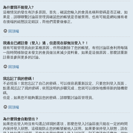
為什麼我不能登入?
這種情況的發生有許多原因。首先，確認您輸入的會員名稱和密碼是否正確。如
果是，請聯聯繫討論區管理員確認您的帳號是否被禁用。也有可能是網站擁有者
在後端的組態設定錯誤，而他們需要做修正。
回頂端
我過去已經註冊（登入）過，但是現在卻無法登入？！
很有可能管理員由於某種原因，停用或刪除了您的帳號。有些討論區會利用每隔
一段時間移除從未發文的會員做法來減少資料量。如果是這個原因，那麼請重新
註冊並參與更多的討論。
回頂端
我忘記了我的密碼！
不必慌張！當您忘記了自己的密碼，可以很容易重新設定。只要您到登入頁面，
點選
我忘記了我的密碼
，依照說明的步驟完成，您就可以很快地獲得新的隨機密
碼。
但是，如果您不能夠重設您的密碼，請聯繫討論區管理員。
回頂端
為什麼我會自動登出？
如果您在登入時沒有勾選
記得我
的選項，那麼您登入討論區後只能在一定的時間
內保持登入狀態。這樣能防止您的帳號被他人誤用。如果要保持登入狀態，請在