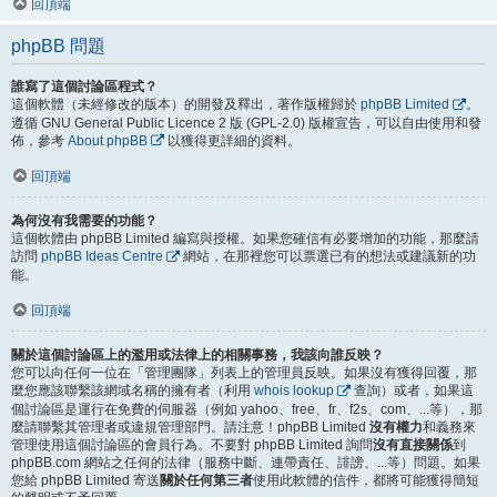
回頂端
phpBB 問題
誰寫了這個討論區程式？
這個軟體（未經修改的版本）的開發及釋出，著作版權歸於
phpBB Limited
。
遵循 GNU General Public Licence 2 版 (GPL-2.0) 版權宣告，可以自由使用和發
佈，參考
About phpBB
以獲得更詳細的資料。
回頂端
為何沒有我需要的功能？
這個軟體由 phpBB Limited 編寫與授權。如果您確信有必要增加的功能，那麼請
訪問
phpBB Ideas Centre
網站，在那裡您可以票選已有的想法或建議新的功
能。
回頂端
關於這個討論區上的濫用或法律上的相關事務，我該向誰反映？
您可以向任何一位在「管理團隊」列表上的管理員反映。如果沒有獲得回覆，那
麼您應該聯繫該網域名稱的擁有者（利用
whois lookup
查詢）或者，如果這
個討論區是運行在免費的伺服器（例如 yahoo、free、fr、f2s、com、...等），那
麼請聯繫其管理者或違規管理部門。請注意！phpBB Limited
沒有權力
和義務來
管理使用這個討論區的會員行為。不要對 phpBB Limited 詢問
沒有直接關係
到
phpBB.com 網站之任何的法律（服務中斷、連帶責任、誹謗、...等）問題。如果
您給 phpBB Limited 寄送
關於任何第三者
使用此軟體的信件，都將可能獲得簡短