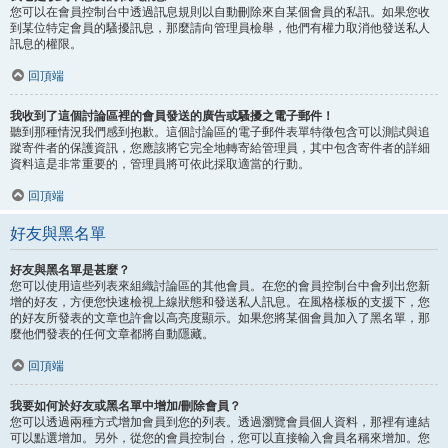
您可以在會員控制台中透過訊息規則以自動刪除來自某個會員的私訊。如果您收
到某位特定會員的騷擾訊息，那麼請向管理員檢舉，他們有權力取消他發送私人
訊息的權限。
回頂端
我收到了這個討論區裡的會員發送的廣告或騷擾之電子郵件！
聽到那種情況我們感到抱歉。這個討論區的電子郵件表單特徵包含可以測試與追
蹤寄件者的保護資訊，您應該將它完全地轉寄給管理員，其中包含寄件者的詳細
資料這是非常重要的，管理員將可依此採取適當的行動。
回頂端
好友與黑名單
好友與黑名單是甚麼？
您可以使用這些列表來組織討論區的其他會員。在您的會員控制台中會列出您新
增的好友，方便您快速檢視上線狀態和發送私人訊息。在風格樣板的支援下，您
的好友所發表的文章也許會以高亮度顯示。如果您將某個會員加入了黑名單，那
麼他們發表的任何文章都將自動隱藏。
回頂端
我要如何於好友或黑名單中增加/刪除會員？
您可以透過兩種方式增加會員到您的列表。透過瀏覽會員個人資料，那裡有連結
可以點選增加。另外，從您的會員控制台，您可以直接輸入會員名稱來增加。您