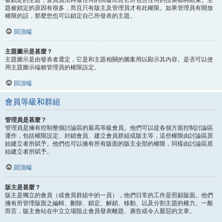
題被鎖定的原因有很多，而且只有版主及管理員才有此權限。如果管理員有開放
權限的話，那麼您也可以鎖定自己所發表的主題。
回頂端
主題圖示是甚麼？
主題圖示是由發表者選定，它是和主題相關的圖案用以顯示其內容。是否可以使
用主題圖示端賴管理員的權限設定。
回頂端
會員等級和群組
管理員是甚麼？
管理員是擁有控制整個討論區的最高等級會員。他們可以從各個方面控制討論區
運作，包括權限設定、封鎖會員、建立會員群組或版主等，這些權限由討論區原
始建立者所賦予。他們也可以擁有所有版面的版主全部的權限，同樣由討論區原
始建立者所賦予。
回頂端
版主是甚麼？
版主是獨立的會員（或會員群組中的一員），他們日常的工作是照顧版面。他們
擁有所管理版面之編輯、刪除、鎖定、解鎖、移動、以及分割主題的權力。一般
而言，版主會站在中立立場阻止會員發表離題、廣告或令人厭惡的文章。