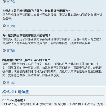
回頂端
在發表主題的時候顯示的「儲存」按鈕是做什麼用的？
這允許您保存草稿而得以在日後完成與發表。重新裝載文章的功能請到會員控制
台搜尋。
回頂端
為什麼我的文章需要審核後才能發表？
管理員可能設定了討論區的文章必須通過審核才能發表。這也可能是因為您被管
理員放入了需要審核文章的會員列表。有關詳細信息，請與管理員聯繫。
回頂端
我該如何 bump（推文）自己的主題？
當您在瀏覽文章時，點選「推文」連結，可以將自己所發表的主題 bump（推
文）到該版面的第一頁最上頭。如果您看不到這個連結，那麼表示這個功能已經
被停用，或者是尚未到達可推文的間隔時間。您也可以簡單地透過回覆主題來推
文。無論您怎麼做，請確實遵守討論區的規則。
回頂端
格式和主題類型
BBCode 是甚麼？
BBCode 是一種特殊的 HTML 實現方式，能否使用 BBCode 由管理者決定（您也