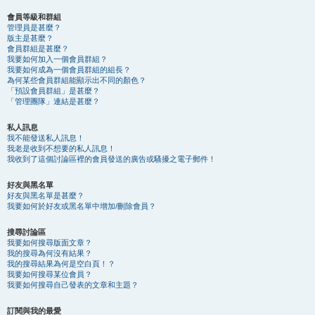
會員等級和群組
管理員是甚麼？
版主是甚麼？
會員群組是甚麼？
我要如何加入一個會員群組？
我要如何成為一個會員群組的組長？
為何某些會員群組能顯示出不同的顏色？
「預設會員群組」是甚麼？
「管理團隊」連結是甚麼？
私人訊息
我不能發送私人訊息！
我老是收到不想要的私人訊息！
我收到了這個討論區裡的會員發送的廣告或騷擾之電子郵件！
好友與黑名單
好友與黑名單是甚麼？
我要如何於好友或黑名單中增加/刪除會員？
搜尋討論區
我要如何搜尋版面文章？
我的搜尋為何沒有結果？
我的搜尋結果為何是空白頁！？
我要如何搜尋某位會員？
我要如何搜尋自己發表的文章和主題？
訂閱與我的最愛