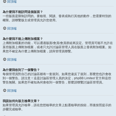
回頂端
為什麼我不能訪問這個版面？
一些版面是限制訪問的。要檢視、閱讀、發表或執行其他的動作，您需要特別的
權限。請聯繫版主或管理員允許您使用。
回頂端
為什麼我不能上傳附加檔案？
上傳附加檔案的功能，可以通過版面/會員/會員群組來設定。管理員可能不允許在
某些版面上傳附加檔案，或者只允許討論區管理人員在版面上發表附加檔案。如
果您不確定為什麼上傳附加檔案，請與管理員聯繫。
回頂端
為什麼我收到了一個警告？
每個管理員對自己的討論區都有一套規則。如果您違反了規則，那麼您也許會收
到一個警告。請注意！這是討論區管理人員的決定，phpBB Limited 官方和這些
警告無關。如果您不確知為何會收到一個警告，那麼請聯繫討論區管理員。
回頂端
我該如何向版主檢舉文章？
如果管理員允許檢舉，請在您想檢舉的文章上點選檢舉的按鈕，而後按照提示的
步驟完成檢舉。