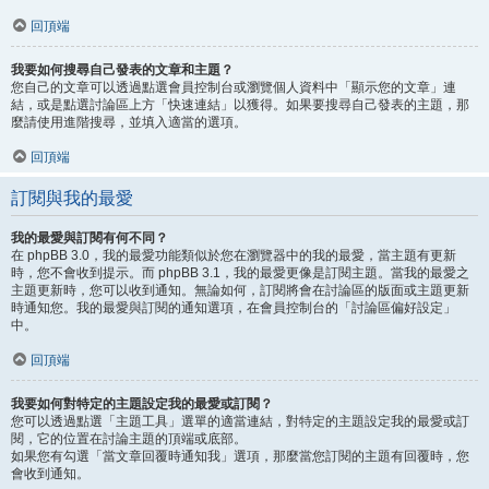
回頂端
我要如何搜尋自己發表的文章和主題？
您自己的文章可以透過點選會員控制台或瀏覽個人資料中「顯示您的文章」連
結，或是點選討論區上方「快速連結」以獲得。如果要搜尋自己發表的主題，那
麼請使用進階搜尋，並填入適當的選項。
回頂端
訂閱與我的最愛
我的最愛與訂閱有何不同？
在 phpBB 3.0，我的最愛功能類似於您在瀏覽器中的我的最愛，當主題有更新
時，您不會收到提示。而 phpBB 3.1，我的最愛更像是訂閱主題。當我的最愛之
主題更新時，您可以收到通知。無論如何，訂閱將會在討論區的版面或主題更新
時通知您。我的最愛與訂閱的通知選項，在會員控制台的「討論區偏好設定」
中。
回頂端
我要如何對特定的主題設定我的最愛或訂閱？
您可以透過點選「主題工具」選單的適當連結，對特定的主題設定我的最愛或訂
閱，它的位置在討論主題的頂端或底部。
如果您有勾選「當文章回覆時通知我」選項，那麼當您訂閱的主題有回覆時，您
會收到通知。