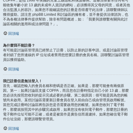
COPPA，是指 1998 年美國的兒童上線隱私和保護條例。這條法律要求任何有可
能收集年齡小於 13 歲的未成年人資訊的網站，必須獲得其父母的同意，或者其他
合法監護人的容許。如果您不能確認您的註冊是否得遵守此法律，請聯繫律師以
獲得援助。請注意 phpBB Limited 和討論區的擁有者，並不會提供法律諮詢，也
不為各種法律事件提供幫助，除非有問題概述，如：「我要與誰聯繫有關與此討
論區相關的濫用和或法律問題？」。
回頂端
為什麼我不能註冊？
有可能是討論區管理員已經禁止了註冊，以防止新的訪客申請。或是討論區管理
者封鎖了您所連線的 IP 位址或者禁用您想要註冊的會員名稱。請聯繫討論區管理
員以獲得協助。
回頂端
我已註冊但是無法登入！
首先，確認您輸入的會員名稱和密碼是否正確。如果是，那麼可能會有兩個原
因。第一：如果討論區支援 COPPA，而且您在註冊時指定自己小於 13 歲，那麼
您必須先按照您收到的提示完成必要的步驟。第二個原因：很可能是因為您的帳
號尚未啟用。某些討論區需要新註冊會員在登入前由自己或由管理員啟用帳號。
當您完成註冊時討論區將告訴您是否需要啟用您的帳號。如果您收到了電子郵
件，那麼就按照其中的步驟完成啟用，如果您沒有收到電子郵件，那麼您註冊的
電子郵件位址可能不正確，或者是被當作是廣告信而過濾掉。如果您確信電子郵
件位址沒錯，那麼請聯繫管理員。
回頂端