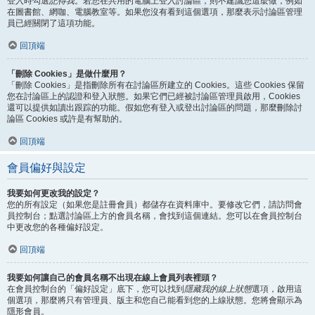
登入時勾選
記得我
。若您在共用的電腦上登入討論區，則不建議您這麼做，例如
在圖書館、網咖、電腦教室等。如果您沒有看到這個選項，那麼表示討論區管理
員已經關閉了這項功能。
回頂端
「刪除 Cookies」是做什麼用？
「刪除 Cookies」是指刪除所有在討論區所建立的 Cookies。這些 Cookies 保留
您在討論區上的認證和登入狀態。如果它們已經被討論區管理員啟用，Cookies
還可以提供如讀出跟踪的功能。假如您有登入或登出討論區的問題，那麼刪除討
論區 Cookies 或許是有幫助的。
回頂端
會員偏好與設定
我要如何更改我的設定？
您的所有設定（如果您是註冊會員）都儲存在資料庫中。要修改它們，請訪問會
員控制台；點選討論區上方的會員名稱，會找到這個連結。您可以在會員控制台
中更改您的各種偏好設定。
回頂端
我要如何讓自己的會員名稱不出現在線上會員列表裡頭？
在會員控制台的「偏好設定」底下，您可以找到
隱藏我的線上狀態
選項，啟用這
個選項，那麼將只有管理員、版主和您自己能看到您的上線狀態。您將會顯示為
隱形會員。