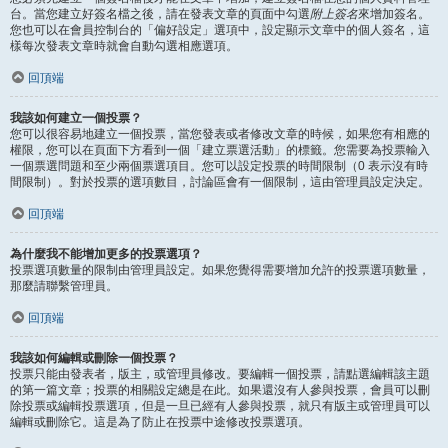
台。當您建立好簽名檔之後，請在發表文章的頁面中勾選
附上簽名
來增加簽名。
您也可以在會員控制台的「偏好設定」選項中，設定顯示文章中的個人簽名，這
樣每次發表文章時就會自動勾選相應選項。
回頂端
我該如何建立一個投票？
您可以很容易地建立一個投票，當您發表或者修改文章的時候，如果您有相應的
權限，您可以在頁面下方看到一個「建立票選活動」的標籤。您需要為投票輸入
一個票選問題和至少兩個票選項目。您可以設定投票的時間限制（0 表示沒有時
間限制）。對於投票的選項數目，討論區會有一個限制，這由管理員設定決定。
回頂端
為什麼我不能增加更多的投票選項？
投票選項數量的限制由管理員設定。如果您覺得需要增加允許的投票選項數量，
那麼請聯繫管理員。
回頂端
我該如何編輯或刪除一個投票？
投票只能由發表者，版主，或管理員修改。要編輯一個投票，請點選編輯該主題
的第一篇文章；投票的相關設定總是在此。如果還沒有人參與投票，會員可以刪
除投票或編輯投票選項，但是一旦已經有人參與投票，就只有版主或管理員可以
編輯或刪除它。這是為了防止在投票中途修改投票選項。