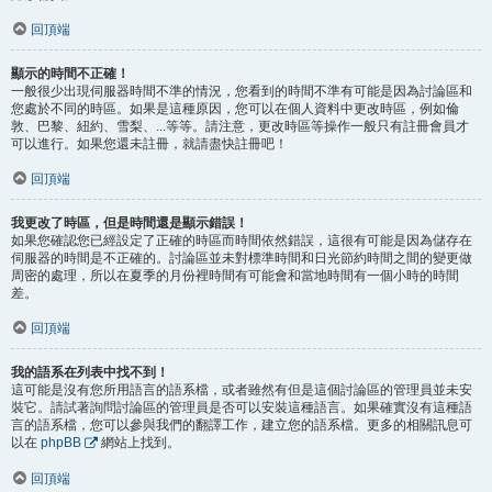
回頂端
顯示的時間不正確！
一般很少出現伺服器時間不準的情況，您看到的時間不準有可能是因為討論區和
您處於不同的時區。如果是這種原因，您可以在個人資料中更改時區，例如倫
敦、巴黎、紐約、雪梨、...等等。請注意，更改時區等操作一般只有註冊會員才
可以進行。如果您還未註冊，就請盡快註冊吧！
回頂端
我更改了時區，但是時間還是顯示錯誤！
如果您確認您已經設定了正確的時區而時間依然錯誤，這很有可能是因為儲存在
伺服器的時間是不正確的。討論區並未對標準時間和日光節約時間之間的變更做
周密的處理，所以在夏季的月份裡時間有可能會和當地時間有一個小時的時間
差。
回頂端
我的語系在列表中找不到！
這可能是沒有您所用語言的語系檔，或者雖然有但是這個討論區的管理員並未安
裝它。請試著詢問討論區的管理員是否可以安裝這種語言。如果確實沒有這種語
言的語系檔，您可以參與我們的翻譯工作，建立您的語系檔。更多的相關訊息可
以在
phpBB
網站上找到。
回頂端