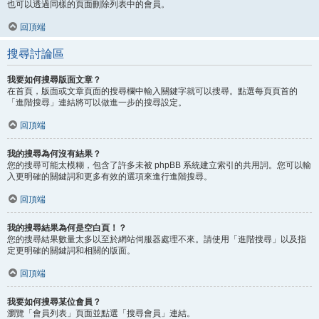
也可以透過同樣的頁面刪除列表中的會員。
回頂端
搜尋討論區
我要如何搜尋版面文章？
在首頁，版面或文章頁面的搜尋欄中輸入關鍵字就可以搜尋。點選每頁頁首的
「進階搜尋」連結將可以做進一步的搜尋設定。
回頂端
我的搜尋為何沒有結果？
您的搜尋可能太模糊，包含了許多未被 phpBB 系統建立索引的共用詞。您可以輸
入更明確的關鍵詞和更多有效的選項來進行進階搜尋。
回頂端
我的搜尋結果為何是空白頁！？
您的搜尋結果數量太多以至於網站伺服器處理不來。請使用「進階搜尋」以及指
定更明確的關鍵詞和相關的版面。
回頂端
我要如何搜尋某位會員？
瀏覽「會員列表」頁面並點選「搜尋會員」連結。