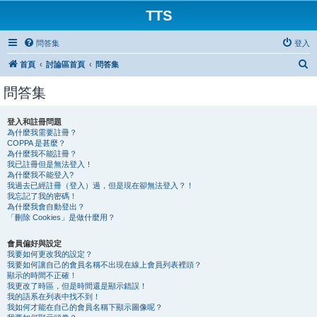
TTS
問答集
登入
搜
首頁
討論區首頁
問答集
尋
問答集
登入和註冊問題
為什麼我需要註冊？
COPPA 是甚麼？
為什麼我不能註冊？
我已註冊但是無法登入！
為什麼我不能登入?
我過去已經註冊（登入）過，但是現在卻無法登入？！
我忘記了我的密碼！
為什麼我會自動登出？
「刪除 Cookies」是做什麼用？
會員偏好與設定
我要如何更改我的設定？
我要如何讓自己的會員名稱不出現在線上會員列表裡頭？
顯示的時間不正確！
我更改了時區，但是時間還是顯示錯誤！
我的語系在列表中找不到！
我如何才能在自己的會員名稱下顯示圖像呢？