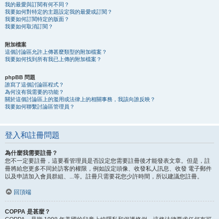
我的最愛與訂閱有何不同？
我要如何對特定的主題設定我的最愛或訂閱？
我要如何訂閱特定的版面？
我要如何取消訂閱？
附加檔案
這個討論區允許上傳甚麼類型的附加檔案？
我要如何找到所有我已上傳的附加檔案？
phpBB 問題
誰寫了這個討論區程式？
為何沒有我需要的功能？
關於這個討論區上的濫用或法律上的相關事務，我該向誰反映？
我要如何聯繫討論區管理員？
登入和註冊問題
為什麼我需要註冊？
您不一定要註冊，這要看管理員是否設定您需要註冊後才能發表文章。但是，註
冊將給您更多不同於訪客的權限，例如設定頭像、收發私人訊息、收發 電子郵件
以及申請加入會員群組、...等。註冊只需要花您少許時間，所以建議您註冊。
回頂端
COPPA 是甚麼？