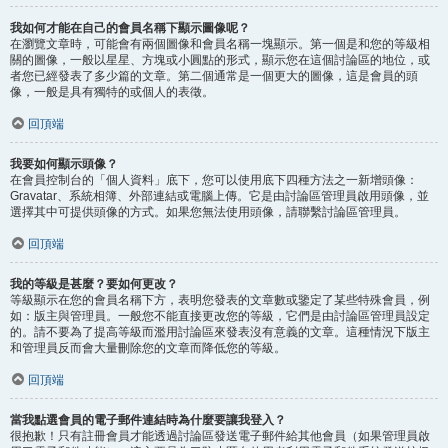
我如何才能在自己的會員名稱下顯示圖像呢？
在瀏覽文章時，可能會有兩個圖像和會員名稱一塊顯示。第一個是和您的等級相
關的圖像，一般以星星、方塊或小圓點的形式，顯示您在這個討論區的地位，或
者您已經發表了多少篇的文章。第二個通常是一個更大的圖像，這是會員的頭
像，一般是具有獨特的或個人的表徵。
回頂端
我要如何顯示頭像？
在會員控制台的「個人資料」底下，您可以使用底下四種方法之一新增頭像：
Gravatar、系統相簿、外部連結或電腦上傳。它是由討論區管理員啟用頭像，並
選擇其中可提供頭像的方式。如果您無法使用頭像，請聯繫討論區管理員。
回頂端
我的等級是甚麼？要如何更改？
等級顯示在您的會員名稱下方，表明您發表的文章數或鑒定了某些特殊會員，例
如：版主與管理員。一般您不能直接更改您的等級，它們是由討論區管理員設定
的。請不要為了提高等級而濫用討論區來發表沒有意義的文章。這種情況下版主
和管理員反而會大量刪除您的文章而降低您的等級。
回頂端
當我點選會員的電子郵件連結時為什麼要讓我登入？
很抱歉！只有註冊會員才能透過討論區發送電子郵件給其他會員（如果管理員啟