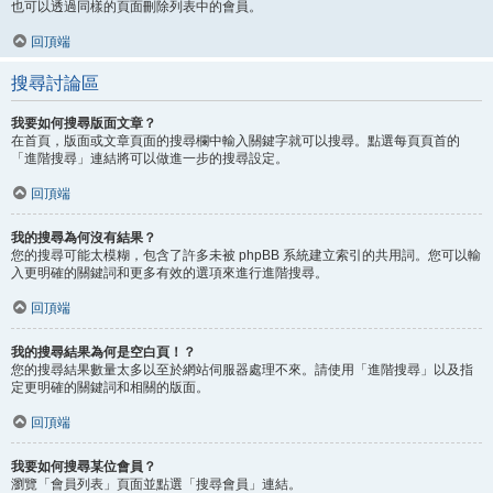
也可以透過同樣的頁面刪除列表中的會員。
回頂端
搜尋討論區
我要如何搜尋版面文章？
在首頁，版面或文章頁面的搜尋欄中輸入關鍵字就可以搜尋。點選每頁頁首的
「進階搜尋」連結將可以做進一步的搜尋設定。
回頂端
我的搜尋為何沒有結果？
您的搜尋可能太模糊，包含了許多未被 phpBB 系統建立索引的共用詞。您可以輸
入更明確的關鍵詞和更多有效的選項來進行進階搜尋。
回頂端
我的搜尋結果為何是空白頁！？
您的搜尋結果數量太多以至於網站伺服器處理不來。請使用「進階搜尋」以及指
定更明確的關鍵詞和相關的版面。
回頂端
我要如何搜尋某位會員？
瀏覽「會員列表」頁面並點選「搜尋會員」連結。