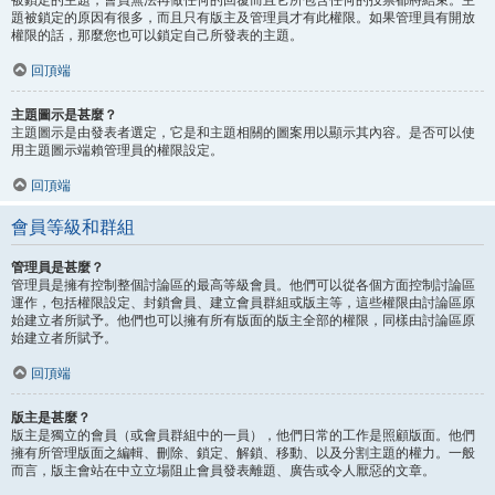
題被鎖定的原因有很多，而且只有版主及管理員才有此權限。如果管理員有開放
權限的話，那麼您也可以鎖定自己所發表的主題。
回頂端
主題圖示是甚麼？
主題圖示是由發表者選定，它是和主題相關的圖案用以顯示其內容。是否可以使
用主題圖示端賴管理員的權限設定。
回頂端
會員等級和群組
管理員是甚麼？
管理員是擁有控制整個討論區的最高等級會員。他們可以從各個方面控制討論區
運作，包括權限設定、封鎖會員、建立會員群組或版主等，這些權限由討論區原
始建立者所賦予。他們也可以擁有所有版面的版主全部的權限，同樣由討論區原
始建立者所賦予。
回頂端
版主是甚麼？
版主是獨立的會員（或會員群組中的一員），他們日常的工作是照顧版面。他們
擁有所管理版面之編輯、刪除、鎖定、解鎖、移動、以及分割主題的權力。一般
而言，版主會站在中立立場阻止會員發表離題、廣告或令人厭惡的文章。