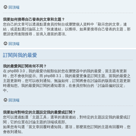
回頂端
我要如何搜尋自己發表的文章和主題？
您自己的文章可以透過點選會員控制台或瀏覽個人資料中「顯示您的文章」連
結，或是點選討論區上方「快速連結」以獲得。如果要搜尋自己發表的主題，那
麼請使用進階搜尋，並填入適當的選項。
回頂端
訂閱與我的最愛
我的最愛與訂閱有何不同？
在 phpBB 3.0，我的最愛功能類似於您在瀏覽器中的我的最愛，當主題有更新
時，您不會收到提示。而 phpBB 3.1，我的最愛更像是訂閱主題。當我的最愛之
主題更新時，您可以收到通知。無論如何，訂閱將會在討論區的版面或主題更新
時通知您。我的最愛與訂閱的通知選項，在會員控制台的「討論區偏好設定」
中。
回頂端
我要如何對特定的主題設定我的最愛或訂閱？
您可以透過點選「主題工具」選單的適當連結，對特定的主題設定我的最愛或訂
閱，它的位置在討論主題的頂端或底部。
如果您有勾選「當文章回覆時通知我」選項，那麼當您訂閱的主題有回覆時，您
會收到通知。