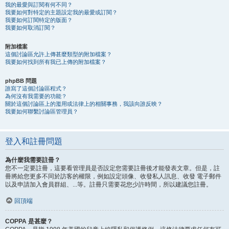
我的最愛與訂閱有何不同？
我要如何對特定的主題設定我的最愛或訂閱？
我要如何訂閱特定的版面？
我要如何取消訂閱？
附加檔案
這個討論區允許上傳甚麼類型的附加檔案？
我要如何找到所有我已上傳的附加檔案？
phpBB 問題
誰寫了這個討論區程式？
為何沒有我需要的功能？
關於這個討論區上的濫用或法律上的相關事務，我該向誰反映？
我要如何聯繫討論區管理員？
登入和註冊問題
為什麼我需要註冊？
您不一定要註冊，這要看管理員是否設定您需要註冊後才能發表文章。但是，註
冊將給您更多不同於訪客的權限，例如設定頭像、收發私人訊息、收發 電子郵件
以及申請加入會員群組、...等。註冊只需要花您少許時間，所以建議您註冊。
回頂端
COPPA 是甚麼？