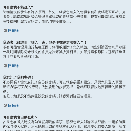
為什麼我不能登入?
這種情況的發生有許多原因。首先，確認您輸入的會員名稱和密碼是否正確。如
果是，請聯聯繫討論區管理員確認您的帳號是否被禁用。也有可能是網站擁有者
在後端的組態設定錯誤，而他們需要做修正。
回頂端
我過去已經註冊（登入）過，但是現在卻無法登入？！
很有可能管理員由於某種原因，停用或刪除了您的帳號。有些討論區會利用每隔
一段時間移除從未發文的會員做法來減少資料量。如果是這個原因，那麼請重新
註冊並參與更多的討論。
回頂端
我忘記了我的密碼！
不必慌張！當您忘記了自己的密碼，可以很容易重新設定。只要您到登入頁面，
點選
我忘記了我的密碼
，依照說明的步驟完成，您就可以很快地獲得新的隨機密
碼。
但是，如果您不能夠重設您的密碼，請聯繫討論區管理員。
回頂端
為什麼我會自動登出？
如果您在登入時沒有勾選
記得我
的選項，那麼您登入討論區後只能在一定的時間
內保持登入狀態。這樣能防止您的帳號被他人誤用。如果要保持登入狀態，請在