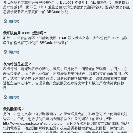
可以在發表文章的過程中停用它）。BBCode 本身和 HTML 風格相似，每個標籤
用方括弧 [ 和 ] 而不是 < 和 > 並且這種方式提供更多的顯示控制。要得到更多的訊
息請檢視發表文章頁面中的 BBCode 說明。
回頂端
我可以使用 HTML 語法嗎？
不行。在這個討論區上不能夠使用 HTML 語法發表文章。大部份使用 HTML 語法
產生的格式都可以使用 BBCode 語法替代。
回頂端
表情符號是甚麼？
表情符號，是能夠表示心情的小圖案，它是使用一個簡短的代碼產生，例如，:)
表示快樂的，而 :( 表示悲傷的。所有表情符號的列表可以在發文的頁面看到。然
而，試著不要過度使用表情符號，因為它們會很快地傳遞一篇難以閱讀的文章而
遭版主編輯或移除。管理員也許會設限您在每篇文章中可以使用表情符號的數
目。
回頂端
我能貼圖嗎？
是的，在您的文章中可以顯示圖片。如果管理員允許，那麼您可以上傳圖檔到討
論區上。否則，您必須使用連結去顯示儲存在公開網站上的圖檔，例如：
http://www.example.com/my-picture.gif 而不能直接連結到儲存在您的電腦（除非
您的電腦是一個公開的網站伺服器）或者是需要授權網站上的圖檔，例如您的
hotmail 或者 yahoo 信箱，或是受密碼保護的網站。要顯示連結的圖檔，請使用