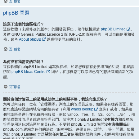
回頂端
phpBB 問題
誰寫了這個討論區程式？
這個軟體（未經修改的版本）的開發及釋出，著作版權歸於
phpBB Limited
。
遵循 GNU General Public Licence 2 版 (GPL-2.0) 版權宣告，可以自由使用和發
佈，參考
About phpBB
以獲得更詳細的資料。
回頂端
為何沒有我需要的功能？
這個軟體由 phpBB Limited 編寫與授權。如果您確信有必要增加的功能，那麼請
訪問
phpBB Ideas Centre
網站，在那裡您可以票選已有的想法或建議新的功
能。
回頂端
關於這個討論區上的濫用或法律上的相關事務，我該向誰反映？
您可以向任何一位在「管理團隊」列表上的管理員反映。如果沒有獲得回覆，那
麼您應該聯繫該網域名稱的擁有者（利用
whois lookup
查詢）或者，如果這
個討論區是運行在免費的伺服器（例如 yahoo、free、fr、f2s、com、...等），那
麼請聯繫其管理者或違規管理部門。請注意！phpBB Limited
沒有權力
和義務來
管理使用這個討論區的會員行為。不要對 phpBB Limited 詢問
沒有直接關係
到
phpBB.com 網站之任何的法律（服務中斷、連帶責任、誹謗、...等）問題。如果
您給 phpBB Limited 寄送
關於任何第三者
使用此軟體的信件，都將可能獲得簡短