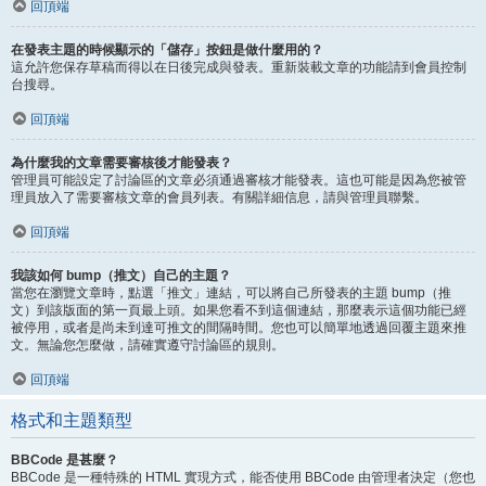
回頂端
在發表主題的時候顯示的「儲存」按鈕是做什麼用的？
這允許您保存草稿而得以在日後完成與發表。重新裝載文章的功能請到會員控制
台搜尋。
回頂端
為什麼我的文章需要審核後才能發表？
管理員可能設定了討論區的文章必須通過審核才能發表。這也可能是因為您被管
理員放入了需要審核文章的會員列表。有關詳細信息，請與管理員聯繫。
回頂端
我該如何 bump（推文）自己的主題？
當您在瀏覽文章時，點選「推文」連結，可以將自己所發表的主題 bump（推
文）到該版面的第一頁最上頭。如果您看不到這個連結，那麼表示這個功能已經
被停用，或者是尚未到達可推文的間隔時間。您也可以簡單地透過回覆主題來推
文。無論您怎麼做，請確實遵守討論區的規則。
回頂端
格式和主題類型
BBCode 是甚麼？
BBCode 是一種特殊的 HTML 實現方式，能否使用 BBCode 由管理者決定（您也