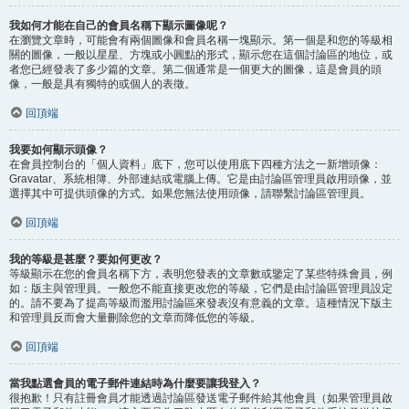
我如何才能在自己的會員名稱下顯示圖像呢？
在瀏覽文章時，可能會有兩個圖像和會員名稱一塊顯示。第一個是和您的等級相
關的圖像，一般以星星、方塊或小圓點的形式，顯示您在這個討論區的地位，或
者您已經發表了多少篇的文章。第二個通常是一個更大的圖像，這是會員的頭
像，一般是具有獨特的或個人的表徵。
回頂端
我要如何顯示頭像？
在會員控制台的「個人資料」底下，您可以使用底下四種方法之一新增頭像：
Gravatar、系統相簿、外部連結或電腦上傳。它是由討論區管理員啟用頭像，並
選擇其中可提供頭像的方式。如果您無法使用頭像，請聯繫討論區管理員。
回頂端
我的等級是甚麼？要如何更改？
等級顯示在您的會員名稱下方，表明您發表的文章數或鑒定了某些特殊會員，例
如：版主與管理員。一般您不能直接更改您的等級，它們是由討論區管理員設定
的。請不要為了提高等級而濫用討論區來發表沒有意義的文章。這種情況下版主
和管理員反而會大量刪除您的文章而降低您的等級。
回頂端
當我點選會員的電子郵件連結時為什麼要讓我登入？
很抱歉！只有註冊會員才能透過討論區發送電子郵件給其他會員（如果管理員啟