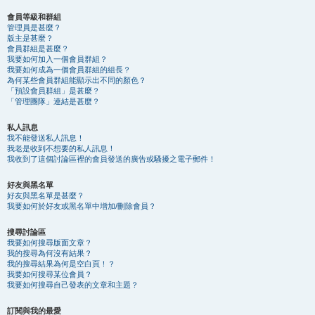
會員等級和群組
管理員是甚麼？
版主是甚麼？
會員群組是甚麼？
我要如何加入一個會員群組？
我要如何成為一個會員群組的組長？
為何某些會員群組能顯示出不同的顏色？
「預設會員群組」是甚麼？
「管理團隊」連結是甚麼？
私人訊息
我不能發送私人訊息！
我老是收到不想要的私人訊息！
我收到了這個討論區裡的會員發送的廣告或騷擾之電子郵件！
好友與黑名單
好友與黑名單是甚麼？
我要如何於好友或黑名單中增加/刪除會員？
搜尋討論區
我要如何搜尋版面文章？
我的搜尋為何沒有結果？
我的搜尋結果為何是空白頁！？
我要如何搜尋某位會員？
我要如何搜尋自己發表的文章和主題？
訂閱與我的最愛