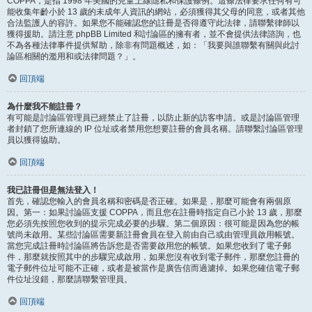
COPPA，是指 1998 年美國的兒童上線隱私和保護條例。這條法律要求任何有可
能收集年齡小於 13 歲的未成年人資訊的網站，必須獲得其父母的同意，或者其他
合法監護人的容許。如果您不能確認您的註冊是否得遵守此法律，請聯繫律師以
獲得援助。請注意 phpBB Limited 和討論區的擁有者，並不會提供法律諮詢，也
不為各種法律事件提供幫助，除非有問題概述，如：「我要與誰聯繫有關與此討
論區相關的濫用和或法律問題？」。
回頂端
為什麼我不能註冊？
有可能是討論區管理員已經禁止了註冊，以防止新的訪客申請。或是討論區管理
者封鎖了您所連線的 IP 位址或者禁用您想要註冊的會員名稱。請聯繫討論區管理
員以獲得協助。
回頂端
我已註冊但是無法登入！
首先，確認您輸入的會員名稱和密碼是否正確。如果是，那麼可能會有兩個原
因。第一：如果討論區支援 COPPA，而且您在註冊時指定自己小於 13 歲，那麼
您必須先按照您收到的提示完成必要的步驟。第二個原因：很可能是因為您的帳
號尚未啟用。某些討論區需要新註冊會員在登入前由自己或由管理員啟用帳號。
當您完成註冊時討論區將告訴您是否需要啟用您的帳號。如果您收到了電子郵
件，那麼就按照其中的步驟完成啟用，如果您沒有收到電子郵件，那麼您註冊的
電子郵件位址可能不正確，或者是被當作是廣告信而過濾掉。如果您確信電子郵
件位址沒錯，那麼請聯繫管理員。
回頂端