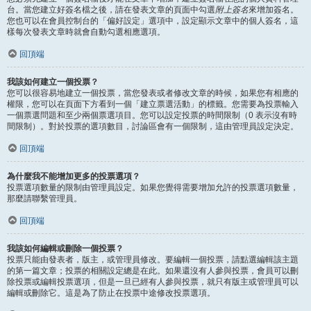
台。當您建立好簽名檔之後，請在發表文章的頁面中勾選
附上簽名
來增加簽名。
您也可以在會員控制台的「偏好設定」選項中，設定顯示文章中的個人簽名，這
樣每次發表文章時就會自動勾選相應選項。
回頂端
我該如何建立一個投票？
您可以很容易地建立一個投票，當您發表或者修改文章的時候，如果您有相應的
權限，您可以在頁面下方看到一個「建立票選活動」的標籤。您需要為投票輸入
一個票選問題和至少兩個票選項目。您可以設定投票的時間限制（0 表示沒有時
間限制）。對於投票的選項數目，討論區會有一個限制，這由管理員設定決定。
回頂端
為什麼我不能增加更多的投票選項？
投票選項數量的限制由管理員設定。如果您覺得需要增加允許的投票選項數量，
那麼請聯繫管理員。
回頂端
我該如何編輯或刪除一個投票？
投票只能由發表者，版主，或管理員修改。要編輯一個投票，請點選編輯該主題
的第一篇文章；投票的相關設定總是在此。如果還沒有人參與投票，會員可以刪
除投票或編輯投票選項，但是一旦已經有人參與投票，就只有版主或管理員可以
編輯或刪除它。這是為了防止在投票中途修改投票選項。