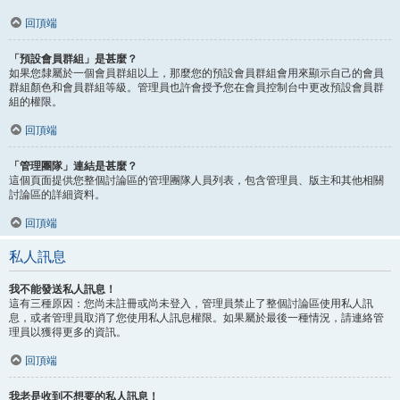
回頂端
「預設會員群組」是甚麼？
如果您隸屬於一個會員群組以上，那麼您的預設會員群組會用來顯示自己的會員
群組顏色和會員群組等級。管理員也許會授予您在會員控制台中更改預設會員群
組的權限。
回頂端
「管理團隊」連結是甚麼？
這個頁面提供您整個討論區的管理團隊人員列表，包含管理員、版主和其他相關
討論區的詳細資料。
回頂端
私人訊息
我不能發送私人訊息！
這有三種原因：您尚未註冊或尚未登入，管理員禁止了整個討論區使用私人訊
息，或者管理員取消了您使用私人訊息權限。如果屬於最後一種情況，請連絡管
理員以獲得更多的資訊。
回頂端
我老是收到不想要的私人訊息！