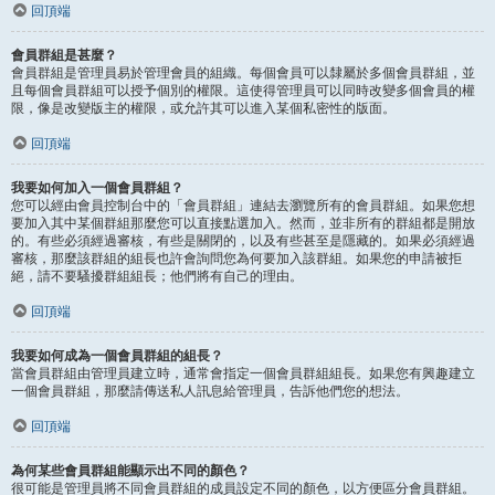
回頂端
會員群組是甚麼？
會員群組是管理員易於管理會員的組織。每個會員可以隸屬於多個會員群組，並
且每個會員群組可以授予個別的權限。這使得管理員可以同時改變多個會員的權
限，像是改變版主的權限，或允許其可以進入某個私密性的版面。
回頂端
我要如何加入一個會員群組？
您可以經由會員控制台中的「會員群組」連結去瀏覽所有的會員群組。如果您想
要加入其中某個群組那麼您可以直接點選加入。然而，並非所有的群組都是開放
的。有些必須經過審核，有些是關閉的，以及有些甚至是隱藏的。如果必須經過
審核，那麼該群組的組長也許會詢問您為何要加入該群組。如果您的申請被拒
絕，請不要騷擾群組組長；他們將有自己的理由。
回頂端
我要如何成為一個會員群組的組長？
當會員群組由管理員建立時，通常會指定一個會員群組組長。如果您有興趣建立
一個會員群組，那麼請傳送私人訊息給管理員，告訴他們您的想法。
回頂端
為何某些會員群組能顯示出不同的顏色？
很可能是管理員將不同會員群組的成員設定不同的顏色，以方便區分會員群組。