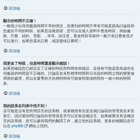
回頂端
顯示的時間不正確！
一般很少出現伺服器時間不準的情況，您看到的時間不準有可能是因為討論區和
您處於不同的時區。如果是這種原因，您可以在個人資料中更改時區，例如倫
敦、巴黎、紐約、雪梨、...等等。請注意，更改時區等操作一般只有註冊會員才
可以進行。如果您還未註冊，就請盡快註冊吧！
回頂端
我更改了時區，但是時間還是顯示錯誤！
如果您確認您已經設定了正確的時區而時間依然錯誤，這很有可能是因為儲存在
伺服器的時間是不正確的。討論區並未對標準時間和日光節約時間之間的變更做
周密的處理，所以在夏季的月份裡時間有可能會和當地時間有一個小時的時間
差。
回頂端
我的語系在列表中找不到！
這可能是沒有您所用語言的語系檔，或者雖然有但是這個討論區的管理員並未安
裝它。請試著詢問討論區的管理員是否可以安裝這種語言。如果確實沒有這種語
言的語系檔，您可以參與我們的翻譯工作，建立您的語系檔。更多的相關訊息可
以在
phpBB
網站上找到。
回頂端