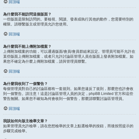
回頂端
為什麼我不能訪問這個版面？
一些版面是限制訪問的。要檢視、閱讀、發表或執行其他的動作，您需要特別的
權限。請聯繫版主或管理員允許您使用。
回頂端
為什麼我不能上傳附加檔案？
上傳附加檔案的功能，可以通過版面/會員/會員群組來設定。管理員可能不允許在
某些版面上傳附加檔案，或者只允許討論區管理人員在版面上發表附加檔案。如
果您不確定為什麼上傳附加檔案，請與管理員聯繫。
回頂端
為什麼我收到了一個警告？
每個管理員對自己的討論區都有一套規則。如果您違反了規則，那麼您也許會收
到一個警告。請注意！這是討論區管理人員的決定，phpBB Limited 官方和這些
警告無關。如果您不確知為何會收到一個警告，那麼請聯繫討論區管理員。
回頂端
我該如何向版主檢舉文章？
如果管理員允許檢舉，請在您想檢舉的文章上點選檢舉的按鈕，而後按照提示的
步驟完成檢舉。