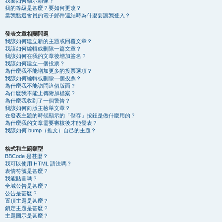
我要如何顯示頭像？
我的等級是甚麼？要如何更改？
當我點選會員的電子郵件連結時為什麼要讓我登入？
發表文章相關問題
我該如何建立新的主題或回覆文章？
我該如何編輯或刪除一篇文章？
我該如何在我的文章後增加簽名？
我該如何建立一個投票？
為什麼我不能增加更多的投票選項？
我該如何編輯或刪除一個投票？
為什麼我不能訪問這個版面？
為什麼我不能上傳附加檔案？
為什麼我收到了一個警告？
我該如何向版主檢舉文章？
在發表主題的時候顯示的「儲存」按鈕是做什麼用的？
為什麼我的文章需要審核後才能發表？
我該如何 bump（推文）自己的主題？
格式和主題類型
BBCode 是甚麼？
我可以使用 HTML 語法嗎？
表情符號是甚麼？
我能貼圖嗎？
全域公告是甚麼？
公告是甚麼？
置頂主題是甚麼？
鎖定主題是甚麼？
主題圖示是甚麼？