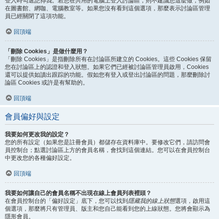
登入時勾選
記得我
。若您在共用的電腦上登入討論區，則不建議您這麼做，例如
在圖書館、網咖、電腦教室等。如果您沒有看到這個選項，那麼表示討論區管理
員已經關閉了這項功能。
回頂端
「刪除 Cookies」是做什麼用？
「刪除 Cookies」是指刪除所有在討論區所建立的 Cookies。這些 Cookies 保留
您在討論區上的認證和登入狀態。如果它們已經被討論區管理員啟用，Cookies
還可以提供如讀出跟踪的功能。假如您有登入或登出討論區的問題，那麼刪除討
論區 Cookies 或許是有幫助的。
回頂端
會員偏好與設定
我要如何更改我的設定？
您的所有設定（如果您是註冊會員）都儲存在資料庫中。要修改它們，請訪問會
員控制台；點選討論區上方的會員名稱，會找到這個連結。您可以在會員控制台
中更改您的各種偏好設定。
回頂端
我要如何讓自己的會員名稱不出現在線上會員列表裡頭？
在會員控制台的「偏好設定」底下，您可以找到
隱藏我的線上狀態
選項，啟用這
個選項，那麼將只有管理員、版主和您自己能看到您的上線狀態。您將會顯示為
隱形會員。