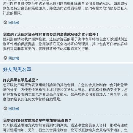
您可以在會員控制台中透過訊息規則以自動刪除來自某個會員的私訊。如果您收
到某位特定會員的騷擾訊息，那麼請向管理員檢舉，他們有權力取消他發送私人
訊息的權限。
回頂端
我收到了這個討論區裡的會員發送的廣告或騷擾之電子郵件！
聽到那種情況我們感到抱歉。這個討論區的電子郵件表單特徵包含可以測試與追
蹤寄件者的保護資訊，您應該將它完全地轉寄給管理員，其中包含寄件者的詳細
資料這是非常重要的，管理員將可依此採取適當的行動。
回頂端
好友與黑名單
好友與黑名單是甚麼？
您可以使用這些列表來組織討論區的其他會員。在您的會員控制台中會列出您新
增的好友，方便您快速檢視上線狀態和發送私人訊息。在風格樣板的支援下，您
的好友所發表的文章也許會以高亮度顯示。如果您將某個會員加入了黑名單，那
麼他們發表的任何文章都將自動隱藏。
回頂端
我要如何於好友或黑名單中增加/刪除會員？
您可以透過兩種方式增加會員到您的列表。透過瀏覽會員個人資料，那裡有連結
可以點選增加。另外，從您的會員控制台，您可以直接輸入會員名稱來增加。您