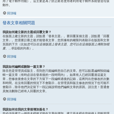
用了電子郵件功能）。這主要是為了防止匿名使用者利用電子郵件系統發送垃圾
郵件。
回頂端
發表文章相關問題
我該如何建立新的主題或回覆文章？
在版面上建立新的主題，請點選「發表主題」。要回覆某個主題，請點選「回覆
文章」。您需要註冊之後才能發表文章，您所擁有的權限列表顯示在版面和文章
頁面的下方（比如
您可以在這個版面上發表主題、您可以在這個版面上傳附加檔
案、...等
這樣的列表）。
回頂端
我該如何編輯或刪除一篇文章？
除非您是管理員或版主，否則您只能編輯您自己的文章。您可以點選
編輯
按鈕編
輯一篇文章（有時必須在發表後的一段時間內）。如果有人已經回覆過這篇文
章，您修改後會在文章的下方留下一段編輯過後的記錄，這將列出您修改的次數
和時間。在沒有回覆的情況下不會顯示，在管理員和版主修改的情況下也可能不
會顯示，除非他們決定留下一段記錄說明他們編輯文章的原因。請注意！普通會
員無法刪除已經有人回覆的文章。
回頂端
我該如何在我的文章後增加簽名？
您必須先建立一個簽名檔後才能在文章中增加，建立簽名檔在您的個人資料管理