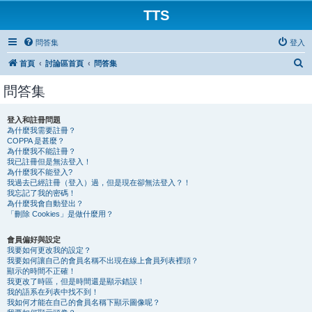
TTS
問答集
登入
搜
首頁
討論區首頁
問答集
尋
問答集
登入和註冊問題
為什麼我需要註冊？
COPPA 是甚麼？
為什麼我不能註冊？
我已註冊但是無法登入！
為什麼我不能登入?
我過去已經註冊（登入）過，但是現在卻無法登入？！
我忘記了我的密碼！
為什麼我會自動登出？
「刪除 Cookies」是做什麼用？
會員偏好與設定
我要如何更改我的設定？
我要如何讓自己的會員名稱不出現在線上會員列表裡頭？
顯示的時間不正確！
我更改了時區，但是時間還是顯示錯誤！
我的語系在列表中找不到！
我如何才能在自己的會員名稱下顯示圖像呢？