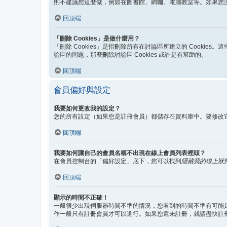
則不建議您這麼做，例如在圖書館、網咖、電腦教室等。如果您
回頂端
「刪除 Cookies」是做什麼用？
「刪除 Cookies」是指刪除所有在討論區所建立的 Cookie
論區的問題，那麼刪除討論區 Cookies 或許是有幫助的。
回頂端
會員偏好與設定
我要如何更改我的設定？
您的所有設定（如果您是註冊會員）都儲存在資料庫中。要修改
回頂端
我要如何讓自己的會員名稱不出現在線上會員列表裡頭？
在會員控制台的「偏好設定」底下，您可以找到
隱藏我的線上狀
回頂端
顯示的時間不正確！
一般很少出現伺服器時間不準的情況，您看到的時間不準有可能是
作一般只有註冊會員才可以進行。如果您還未註冊，就請盡快註