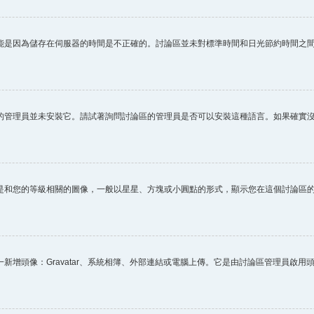
能是因為儲存在伺服器的時間是不正確的。討論區並未對標準時間和日光節約時間之
的管理員並未安裝它。請試著詢問討論區的管理員是否可以安裝這種語言。如果確實
是和您的等級相關的圖像，一般以星星、方塊或小圓點的形式，顯示您在這個討論區
新增頭像：Gravatar、系統相簿、外部連結或電腦上傳。它是由討論區管理員啟