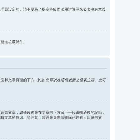
管理員設定的。請不要為了提高等級而濫用討論區來發表沒有意義
統發送垃圾郵件。
版面和文章頁面的下方（比如
您可以在這個版面上發表主題、您可
過這篇文章，您修改後會在文章的下方留下一段編輯過後的記錄，
編輯文章的原因。請注意！普通會員無法刪除已經有人回覆的文