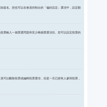
增加簽名。您也可以在會員控制台的「偏好設定」選項中，設定顯
為投票輸入一個票選問題和至少兩個票選項目。您可以設定投票的
會員可以刪除投票或編輯投票選項，但是一旦已經有人參與投票，