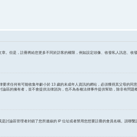
章。但是，註冊將給您更多不同於訪客的權限，例如設定頭像、收發私人訊息、收發 電
這條法律要求任何有可能收集年齡小於 13 歲的未成年人資訊的網站，必須獲得其父母
ited 和討論區的擁有者，並不會提供法律諮詢，也不為各種法律事件提供幫助，除非有
是討論區管理者封鎖了您所連線的 IP 位址或者禁用您想要註冊的會員名稱。請聯繫