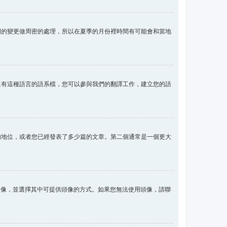
間的變更做周密的處理，所以在夏季的月份裡時間有可能會和當地
沒有這種語言的語系檔，您可以參與我們的翻譯工作，建立您的語
的地位，或者您已經發表了多少篇的文章。第二個通常是一個更大
用頭像，並選擇其中可提供頭像的方式。如果您無法使用頭像，請聯