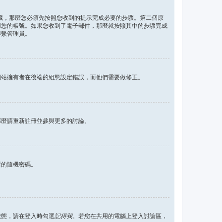
 歲，那麼您必須先按照您收到的提示完成必要的步驟。第二個原
用您的帳號。如果您收到了電子郵件，那麼就按照其中的步驟完成
聯繫管理員。
網站擁有者在後端的組態設定錯誤，而他們需要做修正。
那麼請重新註冊並參與更多的討論。
新的隨機密碼。
狀態，請在登入時勾選
記得我
。若您在共用的電腦上登入討論區，