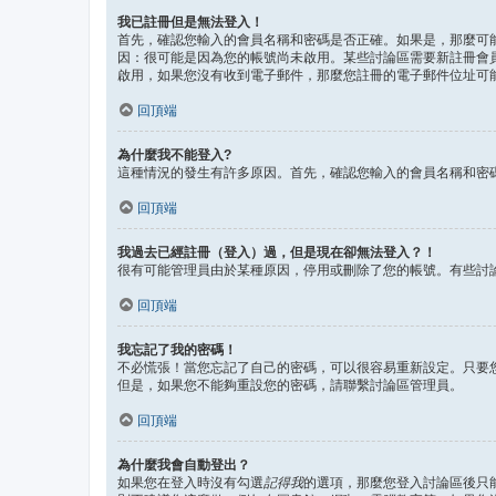
我已註冊但是無法登入！
首先，確認您輸入的會員名稱和密碼是否正確。如果是，那麼可能
因：很可能是因為您的帳號尚未啟用。某些討論區需要新註冊會
啟用，如果您沒有收到電子郵件，那麼您註冊的電子郵件位址可
回頂端
為什麼我不能登入?
這種情況的發生有許多原因。首先，確認您輸入的會員名稱和密
回頂端
我過去已經註冊（登入）過，但是現在卻無法登入？！
很有可能管理員由於某種原因，停用或刪除了您的帳號。有些討
回頂端
我忘記了我的密碼！
不必慌張！當您忘記了自己的密碼，可以很容易重新設定。只要
但是，如果您不能夠重設您的密碼，請聯繫討論區管理員。
回頂端
為什麼我會自動登出？
如果您在登入時沒有勾選
記得我
的選項，那麼您登入討論區後只