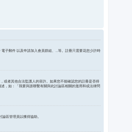
子郵件 以及申請加入會員群組、...等。註冊只需要花您少許時
的同意，或者其他合法監護人的容許。如果您不能確認您的註冊是否得
問題概述，如：「我要與誰聯繫有關與此討論區相關的濫用和或法律問
討論區管理員以獲得協助。