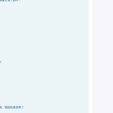
？
務，我該向誰反映？