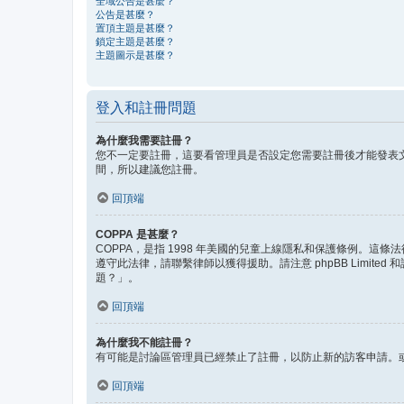
全域公告是甚麼？
公告是甚麼？
置頂主題是甚麼？
鎖定主題是甚麼？
主題圖示是甚麼？
登入和註冊問題
為什麼我需要註冊？
您不一定要註冊，這要看管理員是否設定您需要註冊後才能發表文
間，所以建議您註冊。
回頂端
COPPA 是甚麼？
COPPA，是指 1998 年美國的兒童上線隱私和保護條例。
遵守此法律，請聯繫律師以獲得援助。請注意 phpBB Lim
題？」。
回頂端
為什麼我不能註冊？
有可能是討論區管理員已經禁止了註冊，以防止新的訪客申請。或
回頂端