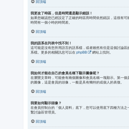
回頂端
我更改了時區，但是時間還是顯示錯誤！
如果您確認您已經設定了正確的時區而時間依然錯誤，這很有可
時間有一個小時的時間差。
回頂端
我的語系在列表中找不到！
這可能是沒有您所用語言的語系檔，或者雖然有但是這個討論區
系檔。更多的相關訊息可以在
phpBB
網站上找到。
回頂端
我如何才能在自己的會員名稱下顯示圖像呢？
在瀏覽文章時，可能會有兩個圖像和會員名稱一塊顯示。第一個
的圖像，這是會員的頭像，一般是具有獨特的或個人的表徵。
回頂端
我要如何顯示頭像？
在會員控制台的「個人資料」底下，您可以使用底下四種方法之一
繫討論區管理員。
回頂端