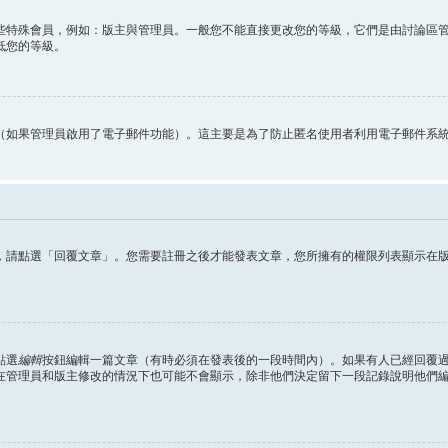
些特殊會員，例如：版主與管理員。一般您不能直接更改您的等級，它們是由討論區
低您的等級。
（如果管理員啟用了電子郵件功能）。這主要是為了防止匿名使用者利用電子郵件系
，請點選「回覆文章」。您需要註冊之後才能發表文章，您所擁有的權限列表顯示在
點選
編輯
按鈕編輯一篇文章（有時必須在發表後的一段時間內）。如果有人已經回覆
在管理員和版主修改的情況下也可能不會顯示，除非他們決定留下一段記錄說明他們