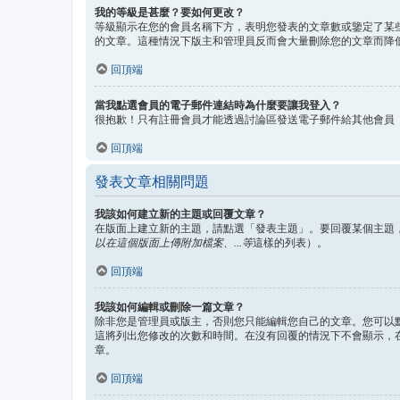
我的等級是甚麼？要如何更改？
等級顯示在您的會員名稱下方，表明您發表的文章數或鑒定了某
的文章。這種情況下版主和管理員反而會大量刪除您的文章而降
回頂端
當我點選會員的電子郵件連結時為什麼要讓我登入？
很抱歉！只有註冊會員才能透過討論區發送電子郵件給其他會員
回頂端
發表文章相關問題
我該如何建立新的主題或回覆文章？
在版面上建立新的主題，請點選「發表主題」。要回覆某個主題
以在這個版面上傳附加檔案、...等
這樣的列表）。
回頂端
我該如何編輯或刪除一篇文章？
除非您是管理員或版主，否則您只能編輯您自己的文章。您可以
這將列出您修改的次數和時間。在沒有回覆的情況下不會顯示，
章。
回頂端