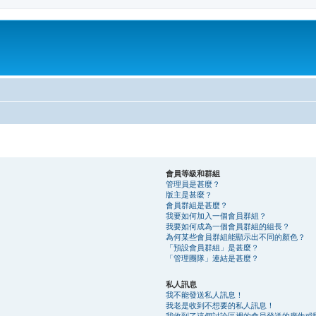
會員等級和群組
管理員是甚麼？
版主是甚麼？
會員群組是甚麼？
我要如何加入一個會員群組？
我要如何成為一個會員群組的組長？
為何某些會員群組能顯示出不同的顏色？
「預設會員群組」是甚麼？
「管理團隊」連結是甚麼？
私人訊息
我不能發送私人訊息！
我老是收到不想要的私人訊息！
我收到了這個討論區裡的會員發送的廣告或