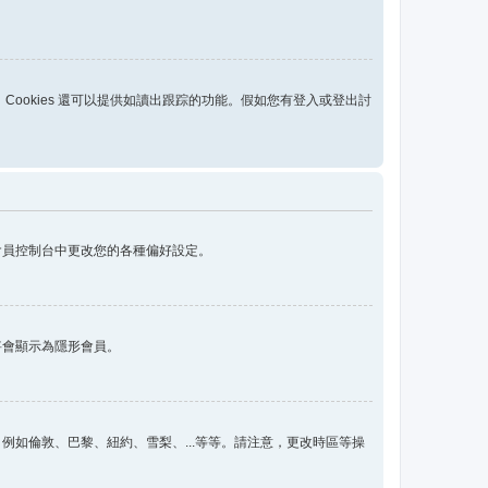
用，Cookies 還可以提供如讀出跟踪的功能。假如您有登入或登出討
會員控制台中更改您的各種偏好設定。
將會顯示為隱形會員。
如倫敦、巴黎、紐約、雪梨、...等等。請注意，更改時區等操