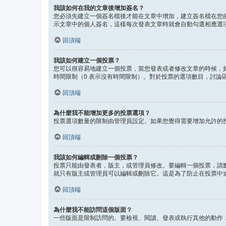
我該如何在我的文章後增加簽名？
您必須先建立一個簽名檔後才能在文章中增加，建立簽名檔在您
示文章中的個人簽名，這樣每次發表文章時就會自動勾選相應選
回頂端
我該如何建立一個投票？
您可以很容易地建立一個投票，當您發表或者修改文章的時候，
時間限制（0 表示沒有時間限制）。對於投票的選項數目，討論
回頂端
為什麼我不能增加更多的投票選項？
投票選項數量的限制由管理員設定。如果您覺得需要增加允許的
回頂端
我該如何編輯或刪除一個投票？
投票只能由發表者，版主，或管理員修改。要編輯一個投票，請
就只有版主或管理員可以編輯或刪除它。這是為了防止在投票中
回頂端
為什麼我不能訪問這個版面？
一些版面是限制訪問的。要檢視、閱讀、發表或執行其他的動作