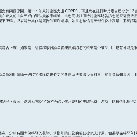
會有兩個原因。第一：如果討論區支援 COPPA，而且您在註冊時指定自己小於 13
員在登入前由自己或由管理員啟用帳號。當您完成註冊時討論區將告訴您是否需要啟
能不正確，或者是被當作是廣告信而過濾掉。如果您確信電子郵件位址沒錯，那麼請
碼是否正確。如果是，請聯聯繫討論區管理員確認您的帳號是否被禁用。也有可能是
論區會利用每隔一段時間移除從未發文的會員做法來減少資料量。如果是這個原因，
您到登入頁面，點選
我忘記了我的密碼
，依照說明的步驟完成，您就可以很快地獲得
能在一定的時間內保持登入狀態。這樣能防止您的帳號被他人誤用。如果要保持登入