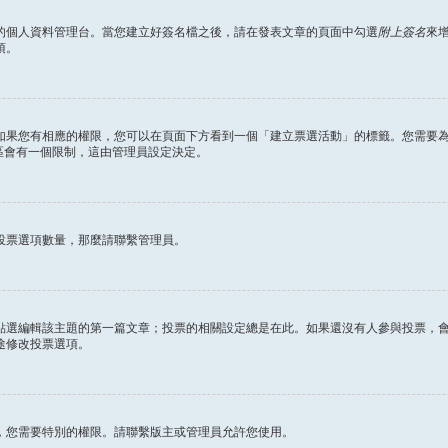
的個人資料管理台。當您建立好簽名檔之後，請在發表文章的頁面中勾選
附上簽名
來
項。
如果您有相應的權限，您可以在頁面下方看到一個「建立票選活動」的標籤。您需要
區會有一個限制，這由管理員設定決定。
投票選項數量，那麼請聯繫管理員。
點選編輯該主題的第一篇文章；投票的相關設定總是在此。如果還沒有人參與投票，
途修改投票選項。
，您需要特別的權限。請聯繫版主或管理員允許您使用。