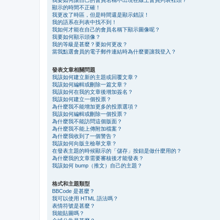
顯示的時間不正確！
我更改了時區，但是時間還是顯示錯誤！
我的語系在列表中找不到！
我如何才能在自己的會員名稱下顯示圖像呢？
我要如何顯示頭像？
我的等級是甚麼？要如何更改？
當我點選會員的電子郵件連結時為什麼要讓我登入？
發表文章相關問題
我該如何建立新的主題或回覆文章？
我該如何編輯或刪除一篇文章？
我該如何在我的文章後增加簽名？
我該如何建立一個投票？
為什麼我不能增加更多的投票選項？
我該如何編輯或刪除一個投票？
為什麼我不能訪問這個版面？
為什麼我不能上傳附加檔案？
為什麼我收到了一個警告？
我該如何向版主檢舉文章？
在發表主題的時候顯示的「儲存」按鈕是做什麼用的？
為什麼我的文章需要審核後才能發表？
我該如何 bump（推文）自己的主題？
格式和主題類型
BBCode 是甚麼？
我可以使用 HTML 語法嗎？
表情符號是甚麼？
我能貼圖嗎？