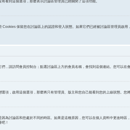
沒有看到這個選項，那麼表示討論區管理員已經關閉了這項功能。
s。這些 Cookies 保留您在討論區上的認證和登入狀態。如果它們已經被討論區管理員啟
它們，請訪問會員控制台；點選討論區上方的會員名稱，會找到這個連結。您可以在
態
選項，啟用這個選項，那麼將只有管理員、版主和您自己能看到您的上線狀態。您
因為討論區和您處於不同的時區。如果是這種原因，您可以在個人資料中更改時區，例
冊吧！