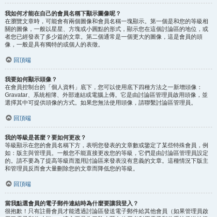
我如何才能在自己的會員名稱下顯示圖像呢？
在瀏覽文章時，可能會有兩個圖像和會員名稱一塊顯示。第一個是和您的等級相
關的圖像，一般以星星、方塊或小圓點的形式，顯示您在這個討論區的地位，或
者您已經發表了多少篇的文章。第二個通常是一個更大的圖像，這是會員的頭
像，一般是具有獨特的或個人的表徵。
回頂端
我要如何顯示頭像？
在會員控制台的「個人資料」底下，您可以使用底下四種方法之一新增頭像：
Gravatar、系統相簿、外部連結或電腦上傳。它是由討論區管理員啟用頭像，並
選擇其中可提供頭像的方式。如果您無法使用頭像，請聯繫討論區管理員。
回頂端
我的等級是甚麼？要如何更改？
等級顯示在您的會員名稱下方，表明您發表的文章數或鑒定了某些特殊會員，例
如：版主與管理員。一般您不能直接更改您的等級，它們是由討論區管理員設定
的。請不要為了提高等級而濫用討論區來發表沒有意義的文章。這種情況下版主
和管理員反而會大量刪除您的文章而降低您的等級。
回頂端
當我點選會員的電子郵件連結時為什麼要讓我登入？
很抱歉！只有註冊會員才能透過討論區發送電子郵件給其他會員（如果管理員啟