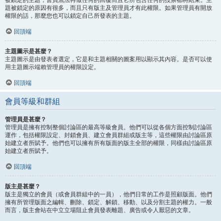
題被鎖定的原因有很多，而且只有版主及管理員才有此權限。如果管理員有開放
權限的話，那麼您也可以鎖定自己所發表的主題。
回頂端
主題圖示是甚麼？
主題圖示是由發表者選定，它是和主題相關的圖案用以顯示其內容。是否可以使
用主題圖示端賴管理員的權限設定。
回頂端
會員等級和群組
管理員是甚麼？
管理員是擁有控制整個討論區的最高等級會員。他們可以從各個方面控制討論區
運作，包括權限設定、封鎖會員、建立會員群組或版主等，這些權限由討論區原
始建立者所賦予。他們也可以擁有所有版面的版主全部的權限，同樣由討論區原
始建立者所賦予。
回頂端
版主是甚麼？
版主是獨立的會員（或會員群組中的一員），他們日常的工作是照顧版面。他們
擁有所管理版面之編輯、刪除、鎖定、解鎖、移動、以及分割主題的權力。一般
而言，版主會站在中立立場阻止會員發表離題、廣告或令人厭惡的文章。