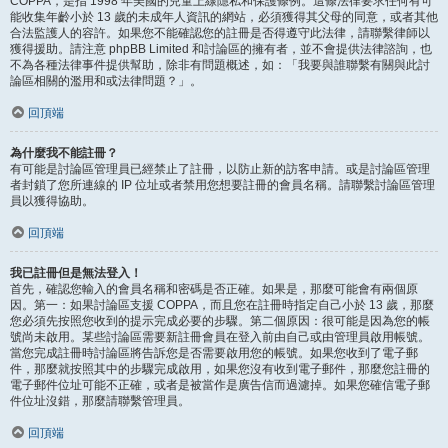
COPPA，是指 1998 年美國的兒童上線隱私和保護條例。這條法律要求任何有可
能收集年齡小於 13 歲的未成年人資訊的網站，必須獲得其父母的同意，或者其他
合法監護人的容許。如果您不能確認您的註冊是否得遵守此法律，請聯繫律師以
獲得援助。請注意 phpBB Limited 和討論區的擁有者，並不會提供法律諮詢，也
不為各種法律事件提供幫助，除非有問題概述，如：「我要與誰聯繫有關與此討
論區相關的濫用和或法律問題？」。
回頂端
為什麼我不能註冊？
有可能是討論區管理員已經禁止了註冊，以防止新的訪客申請。或是討論區管理
者封鎖了您所連線的 IP 位址或者禁用您想要註冊的會員名稱。請聯繫討論區管理
員以獲得協助。
回頂端
我已註冊但是無法登入！
首先，確認您輸入的會員名稱和密碼是否正確。如果是，那麼可能會有兩個原
因。第一：如果討論區支援 COPPA，而且您在註冊時指定自己小於 13 歲，那麼
您必須先按照您收到的提示完成必要的步驟。第二個原因：很可能是因為您的帳
號尚未啟用。某些討論區需要新註冊會員在登入前由自己或由管理員啟用帳號。
當您完成註冊時討論區將告訴您是否需要啟用您的帳號。如果您收到了電子郵
件，那麼就按照其中的步驟完成啟用，如果您沒有收到電子郵件，那麼您註冊的
電子郵件位址可能不正確，或者是被當作是廣告信而過濾掉。如果您確信電子郵
件位址沒錯，那麼請聯繫管理員。
回頂端