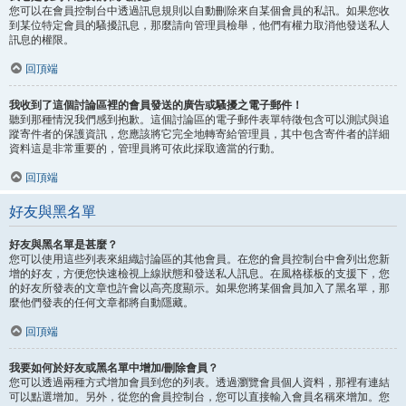
您可以在會員控制台中透過訊息規則以自動刪除來自某個會員的私訊。如果您收
到某位特定會員的騷擾訊息，那麼請向管理員檢舉，他們有權力取消他發送私人
訊息的權限。
回頂端
我收到了這個討論區裡的會員發送的廣告或騷擾之電子郵件！
聽到那種情況我們感到抱歉。這個討論區的電子郵件表單特徵包含可以測試與追
蹤寄件者的保護資訊，您應該將它完全地轉寄給管理員，其中包含寄件者的詳細
資料這是非常重要的，管理員將可依此採取適當的行動。
回頂端
好友與黑名單
好友與黑名單是甚麼？
您可以使用這些列表來組織討論區的其他會員。在您的會員控制台中會列出您新
增的好友，方便您快速檢視上線狀態和發送私人訊息。在風格樣板的支援下，您
的好友所發表的文章也許會以高亮度顯示。如果您將某個會員加入了黑名單，那
麼他們發表的任何文章都將自動隱藏。
回頂端
我要如何於好友或黑名單中增加/刪除會員？
您可以透過兩種方式增加會員到您的列表。透過瀏覽會員個人資料，那裡有連結
可以點選增加。另外，從您的會員控制台，您可以直接輸入會員名稱來增加。您