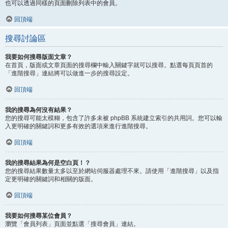
也可以透過同樣的頁面刪除列表中的會員。
回頂端
搜尋討論區
我要如何搜尋版面文章？
在首頁，版面或文章頁面的搜尋欄中輸入關鍵字就可以搜尋。點選每頁頁首的
「進階搜尋」連結將可以做進一步的搜尋設定。
回頂端
我的搜尋為何沒有結果？
您的搜尋可能太模糊，包含了許多未被 phpBB 系統建立索引的共用詞。您可以輸
入更明確的關鍵詞和更多有效的選項來進行進階搜尋。
回頂端
我的搜尋結果為何是空白頁！？
您的搜尋結果數量太多以至於網站伺服器處理不來。請使用「進階搜尋」以及指
定更明確的關鍵詞和相關的版面。
回頂端
我要如何搜尋某位會員？
瀏覽「會員列表」頁面並點選「搜尋會員」連結。