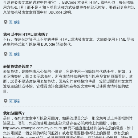
可以在發表文章的過程中停用它）。BBCode 本身和 HTML 風格相似，每個標籤
用方括弧 [ 和 ] 而不是 < 和 > 並且這種方式提供更多的顯示控制。要得到更多的訊
息請檢視發表文章頁面中的 BBCode 說明。
回頂端
我可以使用 HTML 語法嗎？
不行。在這個討論區上不能夠使用 HTML 語法發表文章。大部份使用 HTML 語法
產生的格式都可以使用 BBCode 語法替代。
回頂端
表情符號是甚麼？
表情符號，是能夠表示心情的小圖案，它是使用一個簡短的代碼產生，例如，:)
表示快樂的，而 :( 表示悲傷的。所有表情符號的列表可以在發文的頁面看到。然
而，試著不要過度使用表情符號，因為它們會很快地傳遞一篇難以閱讀的文章而
遭版主編輯或移除。管理員也許會設限您在每篇文章中可以使用表情符號的數
目。
回頂端
我能貼圖嗎？
是的，在您的文章中可以顯示圖片。如果管理員允許，那麼您可以上傳圖檔到討
論區上。否則，您必須使用連結去顯示儲存在公開網站上的圖檔，例如：
http://www.example.com/my-picture.gif 而不能直接連結到儲存在您的電腦（除非
您的電腦是一個公開的網站伺服器）或者是需要授權網站上的圖檔，例如您的
hotmail 或者 yahoo 信箱，或是受密碼保護的網站。要顯示連結的圖檔，請使用