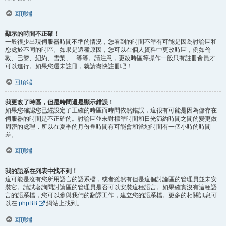
回頂端
顯示的時間不正確！
一般很少出現伺服器時間不準的情況，您看到的時間不準有可能是因為討論區和
您處於不同的時區。如果是這種原因，您可以在個人資料中更改時區，例如倫
敦、巴黎、紐約、雪梨、...等等。請注意，更改時區等操作一般只有註冊會員才
可以進行。如果您還未註冊，就請盡快註冊吧！
回頂端
我更改了時區，但是時間還是顯示錯誤！
如果您確認您已經設定了正確的時區而時間依然錯誤，這很有可能是因為儲存在
伺服器的時間是不正確的。討論區並未對標準時間和日光節約時間之間的變更做
周密的處理，所以在夏季的月份裡時間有可能會和當地時間有一個小時的時間
差。
回頂端
我的語系在列表中找不到！
這可能是沒有您所用語言的語系檔，或者雖然有但是這個討論區的管理員並未安
裝它。請試著詢問討論區的管理員是否可以安裝這種語言。如果確實沒有這種語
言的語系檔，您可以參與我們的翻譯工作，建立您的語系檔。更多的相關訊息可
以在
phpBB
網站上找到。
回頂端