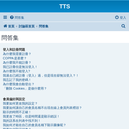
TTS
問答集
登入
搜
首頁
討論區首頁
問答集
尋
問答集
登入和註冊問題
為什麼我需要註冊？
COPPA 是甚麼？
為什麼我不能註冊？
我已註冊但是無法登入！
為什麼我不能登入?
我過去已經註冊（登入）過，但是現在卻無法登入？！
我忘記了我的密碼！
為什麼我會自動登出？
「刪除 Cookies」是做什麼用？
會員偏好與設定
我要如何更改我的設定？
我要如何讓自己的會員名稱不出現在線上會員列表裡頭？
顯示的時間不正確！
我更改了時區，但是時間還是顯示錯誤！
我的語系在列表中找不到！
我如何才能在自己的會員名稱下顯示圖像呢？