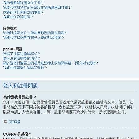
我的最愛與訂閱有何不同？
我要如何對特定的主題設定我的最愛或訂閱？
我要如何訂閱特定的版面？
我要如何取消訂閱？
附加檔案
這個討論區允許上傳甚麼類型的附加檔案？
我要如何找到所有我已上傳的附加檔案？
phpBB 問題
誰寫了這個討論區程式？
為何沒有我需要的功能？
關於這個討論區上的濫用或法律上的相關事務，我該向誰反映？
我要如何聯繫討論區管理員？
登入和註冊問題
為什麼我需要註冊？
您不一定要註冊，這要看管理員是否設定您需要註冊後才能發表文章。但是，註
冊將給您更多不同於訪客的權限，例如設定頭像、收發私人訊息、收發 電子郵件
以及申請加入會員群組、...等。註冊只需要花您少許時間，所以建議您註冊。
回頂端
COPPA 是甚麼？