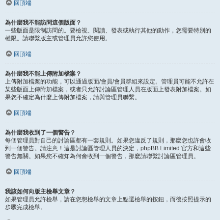
回頂端
為什麼我不能訪問這個版面？
一些版面是限制訪問的。要檢視、閱讀、發表或執行其他的動作，您需要特別的
權限。請聯繫版主或管理員允許您使用。
回頂端
為什麼我不能上傳附加檔案？
上傳附加檔案的功能，可以通過版面/會員/會員群組來設定。管理員可能不允許在
某些版面上傳附加檔案，或者只允許討論區管理人員在版面上發表附加檔案。如
果您不確定為什麼上傳附加檔案，請與管理員聯繫。
回頂端
為什麼我收到了一個警告？
每個管理員對自己的討論區都有一套規則。如果您違反了規則，那麼您也許會收
到一個警告。請注意！這是討論區管理人員的決定，phpBB Limited 官方和這些
警告無關。如果您不確知為何會收到一個警告，那麼請聯繫討論區管理員。
回頂端
我該如何向版主檢舉文章？
如果管理員允許檢舉，請在您想檢舉的文章上點選檢舉的按鈕，而後按照提示的
步驟完成檢舉。