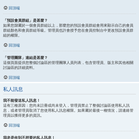
回頂端
「預設會員群組」是甚麼？
如果您隸屬於一個會員群組以上，那麼您的預設會員群組會用來顯示自己的會員
群組顏色和會員群組等級。管理員也許會授予您在會員控制台中更改預設會員群
組的權限。
回頂端
「管理團隊」連結是甚麼？
這個頁面提供您整個討論區的管理團隊人員列表，包含管理員、版主和其他相關
討論區的詳細資料。
回頂端
私人訊息
我不能發送私人訊息！
這有三種原因：您尚未註冊或尚未登入，管理員禁止了整個討論區使用私人訊
息，或者管理員取消了您使用私人訊息權限。如果屬於最後一種情況，請連絡管
理員以獲得更多的資訊。
回頂端
我老是收到不想要的私人訊息！