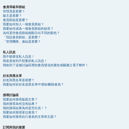
會員等級和群組
管理員是甚麼？
版主是甚麼？
會員群組是甚麼？
我要如何加入一個會員群組？
我要如何成為一個會員群組的組長？
為何某些會員群組能顯示出不同的顏色？
「預設會員群組」是甚麼？
「管理團隊」連結是甚麼？
私人訊息
我不能發送私人訊息！
我老是收到不想要的私人訊息！
我收到了這個討論區裡的會員發送的廣告或騷擾之電子郵件！
好友與黑名單
好友與黑名單是甚麼？
我要如何於好友或黑名單中增加/刪除會員？
搜尋討論區
我要如何搜尋版面文章？
我的搜尋為何沒有結果？
我的搜尋結果為何是空白頁！？
我要如何搜尋某位會員？
我要如何搜尋自己發表的文章和主題？
訂閱與我的最愛