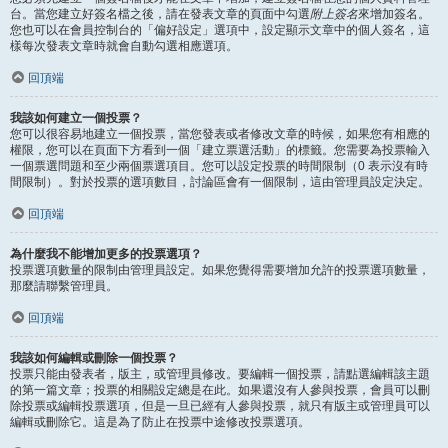
台。當您建立好簽名檔之後，請在發表文章的頁面中勾選
附上簽名
來增加簽名。
您也可以在會員控制台的「偏好設定」選項中，設定顯示文章中的個人簽名，這
樣每次發表文章時就會自動勾選相應選項。
回頂端
我該如何建立一個投票？
您可以很容易地建立一個投票，當您發表或者修改文章的時候，如果您有相應的
權限，您可以在頁面下方看到一個「建立票選活動」的標籤。您需要為投票輸入
一個票選問題和至少兩個票選項目。您可以設定投票的時間限制（0 表示沒有時
間限制）。對於投票的選項數目，討論區會有一個限制，這由管理員設定決定。
回頂端
為什麼我不能增加更多的投票選項？
投票選項數量的限制由管理員設定。如果您覺得需要增加允許的投票選項數量，
那麼請聯繫管理員。
回頂端
我該如何編輯或刪除一個投票？
投票只能由發表者，版主，或管理員修改。要編輯一個投票，請點選編輯該主題
的第一篇文章；投票的相關設定總是在此。如果還沒有人參與投票，會員可以刪
除投票或編輯投票選項，但是一旦已經有人參與投票，就只有版主或管理員可以
編輯或刪除它。這是為了防止在投票中途修改投票選項。