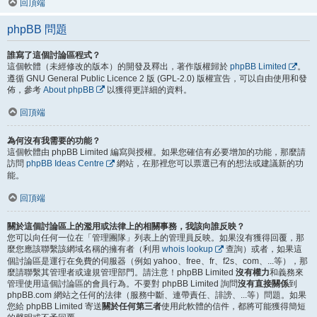
回頂端
phpBB 問題
誰寫了這個討論區程式？
這個軟體（未經修改的版本）的開發及釋出，著作版權歸於
phpBB Limited
。
遵循 GNU General Public Licence 2 版 (GPL-2.0) 版權宣告，可以自由使用和發
佈，參考
About phpBB
以獲得更詳細的資料。
回頂端
為何沒有我需要的功能？
這個軟體由 phpBB Limited 編寫與授權。如果您確信有必要增加的功能，那麼請
訪問
phpBB Ideas Centre
網站，在那裡您可以票選已有的想法或建議新的功
能。
回頂端
關於這個討論區上的濫用或法律上的相關事務，我該向誰反映？
您可以向任何一位在「管理團隊」列表上的管理員反映。如果沒有獲得回覆，那
麼您應該聯繫該網域名稱的擁有者（利用
whois lookup
查詢）或者，如果這
個討論區是運行在免費的伺服器（例如 yahoo、free、fr、f2s、com、...等），那
麼請聯繫其管理者或違規管理部門。請注意！phpBB Limited
沒有權力
和義務來
管理使用這個討論區的會員行為。不要對 phpBB Limited 詢問
沒有直接關係
到
phpBB.com 網站之任何的法律（服務中斷、連帶責任、誹謗、...等）問題。如果
您給 phpBB Limited 寄送
關於任何第三者
使用此軟體的信件，都將可能獲得簡短