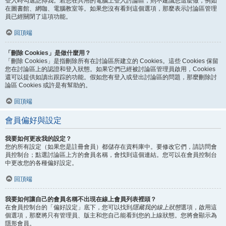
登入時勾選
記得我
。若您在共用的電腦上登入討論區，則不建議您這麼做，例如
在圖書館、網咖、電腦教室等。如果您沒有看到這個選項，那麼表示討論區管理
員已經關閉了這項功能。
回頂端
「刪除 Cookies」是做什麼用？
「刪除 Cookies」是指刪除所有在討論區所建立的 Cookies。這些 Cookies 保留
您在討論區上的認證和登入狀態。如果它們已經被討論區管理員啟用，Cookies
還可以提供如讀出跟踪的功能。假如您有登入或登出討論區的問題，那麼刪除討
論區 Cookies 或許是有幫助的。
回頂端
會員偏好與設定
我要如何更改我的設定？
您的所有設定（如果您是註冊會員）都儲存在資料庫中。要修改它們，請訪問會
員控制台；點選討論區上方的會員名稱，會找到這個連結。您可以在會員控制台
中更改您的各種偏好設定。
回頂端
我要如何讓自己的會員名稱不出現在線上會員列表裡頭？
在會員控制台的「偏好設定」底下，您可以找到
隱藏我的線上狀態
選項，啟用這
個選項，那麼將只有管理員、版主和您自己能看到您的上線狀態。您將會顯示為
隱形會員。