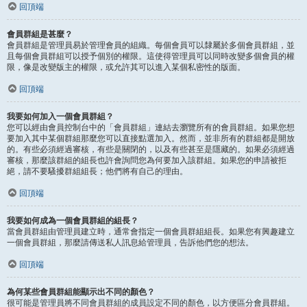
回頂端
會員群組是甚麼？
會員群組是管理員易於管理會員的組織。每個會員可以隸屬於多個會員群組，並
且每個會員群組可以授予個別的權限。這使得管理員可以同時改變多個會員的權
限，像是改變版主的權限，或允許其可以進入某個私密性的版面。
回頂端
我要如何加入一個會員群組？
您可以經由會員控制台中的「會員群組」連結去瀏覽所有的會員群組。如果您想
要加入其中某個群組那麼您可以直接點選加入。然而，並非所有的群組都是開放
的。有些必須經過審核，有些是關閉的，以及有些甚至是隱藏的。如果必須經過
審核，那麼該群組的組長也許會詢問您為何要加入該群組。如果您的申請被拒
絕，請不要騷擾群組組長；他們將有自己的理由。
回頂端
我要如何成為一個會員群組的組長？
當會員群組由管理員建立時，通常會指定一個會員群組組長。如果您有興趣建立
一個會員群組，那麼請傳送私人訊息給管理員，告訴他們您的想法。
回頂端
為何某些會員群組能顯示出不同的顏色？
很可能是管理員將不同會員群組的成員設定不同的顏色，以方便區分會員群組。