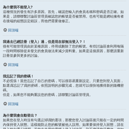
為什麼我不能登入?
這種情況的發生有許多原因。首先，確認您輸入的會員名稱和密碼是否正確。如
果是，請聯聯繫討論區管理員確認您的帳號是否被禁用。也有可能是網站擁有者
在後端的組態設定錯誤，而他們需要做修正。
回頂端
我過去已經註冊（登入）過，但是現在卻無法登入？！
很有可能管理員由於某種原因，停用或刪除了您的帳號。有些討論區會利用每隔
一段時間移除從未發文的會員做法來減少資料量。如果是這個原因，那麼請重新
註冊並參與更多的討論。
回頂端
我忘記了我的密碼！
不必慌張！當您忘記了自己的密碼，可以很容易重新設定。只要您到登入頁面，
點選
我忘記了我的密碼
，依照說明的步驟完成，您就可以很快地獲得新的隨機密
碼。
但是，如果您不能夠重設您的密碼，請聯繫討論區管理員。
回頂端
為什麼我會自動登出？
如果您在登入時沒有勾選
記得我
的選項，那麼您登入討論區後只能在一定的時間
內保持登入狀態。這樣能防止您的帳號被他人誤用。如果要保持登入狀態，請在