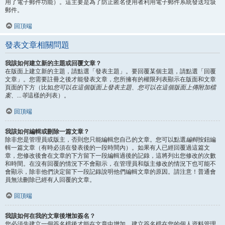
用了電子郵件功能）。這主要是為了防止匿名使用者利用電子郵件系統發送垃圾
郵件。
回頂端
發表文章相關問題
我該如何建立新的主題或回覆文章？
在版面上建立新的主題，請點選「發表主題」。要回覆某個主題，請點選「回覆
文章」。您需要註冊之後才能發表文章，您所擁有的權限列表顯示在版面和文章
頁面的下方（比如
您可以在這個版面上發表主題、您可以在這個版面上傳附加檔
案、...等
這樣的列表）。
回頂端
我該如何編輯或刪除一篇文章？
除非您是管理員或版主，否則您只能編輯您自己的文章。您可以點選
編輯
按鈕編
輯一篇文章（有時必須在發表後的一段時間內）。如果有人已經回覆過這篇文
章，您修改後會在文章的下方留下一段編輯過後的記錄，這將列出您修改的次數
和時間。在沒有回覆的情況下不會顯示，在管理員和版主修改的情況下也可能不
會顯示，除非他們決定留下一段記錄說明他們編輯文章的原因。請注意！普通會
員無法刪除已經有人回覆的文章。
回頂端
我該如何在我的文章後增加簽名？
您必須先建立一個簽名檔後才能在文章中增加，建立簽名檔在您的個人資料管理