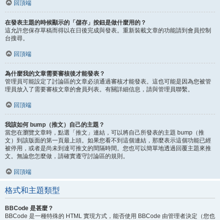
回頂端
在發表主題的時候顯示的「儲存」按鈕是做什麼用的？
這允許您保存草稿而得以在日後完成與發表。重新裝載文章的功能請到會員控制
台搜尋。
回頂端
為什麼我的文章需要審核後才能發表？
管理員可能設定了討論區的文章必須通過審核才能發表。這也可能是因為您被管
理員放入了需要審核文章的會員列表。有關詳細信息，請與管理員聯繫。
回頂端
我該如何 bump（推文）自己的主題？
當您在瀏覽文章時，點選「推文」連結，可以將自己所發表的主題 bump（推
文）到該版面的第一頁最上頭。如果您看不到這個連結，那麼表示這個功能已經
被停用，或者是尚未到達可推文的間隔時間。您也可以簡單地透過回覆主題來推
文。無論您怎麼做，請確實遵守討論區的規則。
回頂端
格式和主題類型
BBCode 是甚麼？
BBCode 是一種特殊的 HTML 實現方式，能否使用 BBCode 由管理者決定（您也