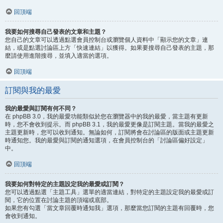
回頂端
我要如何搜尋自己發表的文章和主題？
您自己的文章可以透過點選會員控制台或瀏覽個人資料中「顯示您的文章」連
結，或是點選討論區上方「快速連結」以獲得。如果要搜尋自己發表的主題，那
麼請使用進階搜尋，並填入適當的選項。
回頂端
訂閱與我的最愛
我的最愛與訂閱有何不同？
在 phpBB 3.0，我的最愛功能類似於您在瀏覽器中的我的最愛，當主題有更新
時，您不會收到提示。而 phpBB 3.1，我的最愛更像是訂閱主題。當我的最愛之
主題更新時，您可以收到通知。無論如何，訂閱將會在討論區的版面或主題更新
時通知您。我的最愛與訂閱的通知選項，在會員控制台的「討論區偏好設定」
中。
回頂端
我要如何對特定的主題設定我的最愛或訂閱？
您可以透過點選「主題工具」選單的適當連結，對特定的主題設定我的最愛或訂
閱，它的位置在討論主題的頂端或底部。
如果您有勾選「當文章回覆時通知我」選項，那麼當您訂閱的主題有回覆時，您
會收到通知。