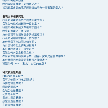
我要如何顯示頭像？
我的等級是甚麼？要如何更改？
當我點選會員的電子郵件連結時為什麼要讓我登入？
發表文章相關問題
我該如何建立新的主題或回覆文章？
我該如何編輯或刪除一篇文章？
我該如何在我的文章後增加簽名？
我該如何建立一個投票？
為什麼我不能增加更多的投票選項？
我該如何編輯或刪除一個投票？
為什麼我不能訪問這個版面？
為什麼我不能上傳附加檔案？
為什麼我收到了一個警告？
我該如何向版主檢舉文章？
在發表主題的時候顯示的「儲存」按鈕是做什麼用的？
為什麼我的文章需要審核後才能發表？
我該如何 bump（推文）自己的主題？
格式和主題類型
BBCode 是甚麼？
我可以使用 HTML 語法嗎？
表情符號是甚麼？
我能貼圖嗎？
全域公告是甚麼？
公告是甚麼？
置頂主題是甚麼？
鎖定主題是甚麼？
主題圖示是甚麼？