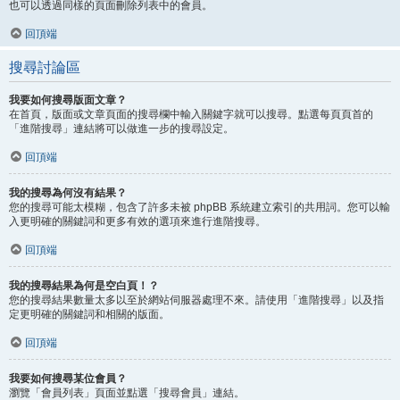
也可以透過同樣的頁面刪除列表中的會員。
回頂端
搜尋討論區
我要如何搜尋版面文章？
在首頁，版面或文章頁面的搜尋欄中輸入關鍵字就可以搜尋。點選每頁頁首的
「進階搜尋」連結將可以做進一步的搜尋設定。
回頂端
我的搜尋為何沒有結果？
您的搜尋可能太模糊，包含了許多未被 phpBB 系統建立索引的共用詞。您可以輸
入更明確的關鍵詞和更多有效的選項來進行進階搜尋。
回頂端
我的搜尋結果為何是空白頁！？
您的搜尋結果數量太多以至於網站伺服器處理不來。請使用「進階搜尋」以及指
定更明確的關鍵詞和相關的版面。
回頂端
我要如何搜尋某位會員？
瀏覽「會員列表」頁面並點選「搜尋會員」連結。