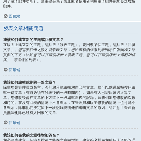
用了電子郵件功能）。這主要是為了防止匿名使用者利用電子郵件系統發送垃圾
郵件。
回頂端
發表文章相關問題
我該如何建立新的主題或回覆文章？
在版面上建立新的主題，請點選「發表主題」。要回覆某個主題，請點選「回覆
文章」。您需要註冊之後才能發表文章，您所擁有的權限列表顯示在版面和文章
頁面的下方（比如
您可以在這個版面上發表主題、您可以在這個版面上傳附加檔
案、...等
這樣的列表）。
回頂端
我該如何編輯或刪除一篇文章？
除非您是管理員或版主，否則您只能編輯您自己的文章。您可以點選
編輯
按鈕編
輯一篇文章（有時必須在發表後的一段時間內）。如果有人已經回覆過這篇文
章，您修改後會在文章的下方留下一段編輯過後的記錄，這將列出您修改的次數
和時間。在沒有回覆的情況下不會顯示，在管理員和版主修改的情況下也可能不
會顯示，除非他們決定留下一段記錄說明他們編輯文章的原因。請注意！普通會
員無法刪除已經有人回覆的文章。
回頂端
我該如何在我的文章後增加簽名？
您必須先建立一個簽名檔後才能在文章中增加，建立簽名檔在您的個人資料管理