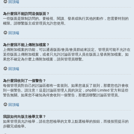
回頂端
為什麼我不能訪問這個版面？
一些版面是限制訪問的。要檢視、閱讀、發表或執行其他的動作，您需要特別的
權限。請聯繫版主或管理員允許您使用。
回頂端
為什麼我不能上傳附加檔案？
上傳附加檔案的功能，可以通過版面/會員/會員群組來設定。管理員可能不允許在
某些版面上傳附加檔案，或者只允許討論區管理人員在版面上發表附加檔案。如
果您不確定為什麼上傳附加檔案，請與管理員聯繫。
回頂端
為什麼我收到了一個警告？
每個管理員對自己的討論區都有一套規則。如果您違反了規則，那麼您也許會收
到一個警告。請注意！這是討論區管理人員的決定，phpBB Limited 官方和這些
警告無關。如果您不確知為何會收到一個警告，那麼請聯繫討論區管理員。
回頂端
我該如何向版主檢舉文章？
如果管理員允許檢舉，請在您想檢舉的文章上點選檢舉的按鈕，而後按照提示的
步驟完成檢舉。