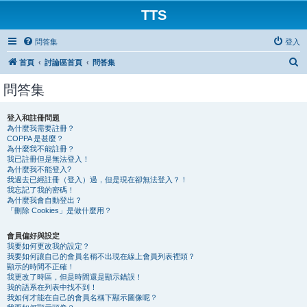
TTS
問答集
登入
搜
首頁
討論區首頁
問答集
尋
問答集
登入和註冊問題
為什麼我需要註冊？
COPPA 是甚麼？
為什麼我不能註冊？
我已註冊但是無法登入！
為什麼我不能登入?
我過去已經註冊（登入）過，但是現在卻無法登入？！
我忘記了我的密碼！
為什麼我會自動登出？
「刪除 Cookies」是做什麼用？
會員偏好與設定
我要如何更改我的設定？
我要如何讓自己的會員名稱不出現在線上會員列表裡頭？
顯示的時間不正確！
我更改了時區，但是時間還是顯示錯誤！
我的語系在列表中找不到！
我如何才能在自己的會員名稱下顯示圖像呢？