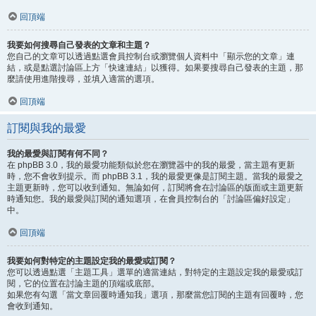
回頂端
我要如何搜尋自己發表的文章和主題？
您自己的文章可以透過點選會員控制台或瀏覽個人資料中「顯示您的文章」連
結，或是點選討論區上方「快速連結」以獲得。如果要搜尋自己發表的主題，那
麼請使用進階搜尋，並填入適當的選項。
回頂端
訂閱與我的最愛
我的最愛與訂閱有何不同？
在 phpBB 3.0，我的最愛功能類似於您在瀏覽器中的我的最愛，當主題有更新
時，您不會收到提示。而 phpBB 3.1，我的最愛更像是訂閱主題。當我的最愛之
主題更新時，您可以收到通知。無論如何，訂閱將會在討論區的版面或主題更新
時通知您。我的最愛與訂閱的通知選項，在會員控制台的「討論區偏好設定」
中。
回頂端
我要如何對特定的主題設定我的最愛或訂閱？
您可以透過點選「主題工具」選單的適當連結，對特定的主題設定我的最愛或訂
閱，它的位置在討論主題的頂端或底部。
如果您有勾選「當文章回覆時通知我」選項，那麼當您訂閱的主題有回覆時，您
會收到通知。