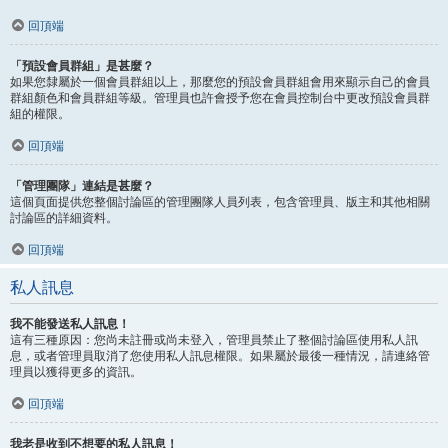
回頂端
「預設會員群組」是甚麼？
如果您隸屬於一個會員群組以上，那麼您的預設會員群組會用來顯示自己的會員
群組顏色和會員群組等級。管理員也許會授予您在會員控制台中更改預設會員群
組的權限。
回頂端
「管理團隊」連結是甚麼？
這個頁面提供您整個討論區的管理團隊人員列表，包含管理員、版主和其他相關
討論區的詳細資料。
回頂端
私人訊息
我不能發送私人訊息！
這有三種原因：您尚未註冊或尚未登入，管理員禁止了整個討論區使用私人訊
息，或者管理員取消了您使用私人訊息權限。如果屬於最後一種情況，請連絡管
理員以獲得更多的資訊。
回頂端
我老是收到不想要的私人訊息！