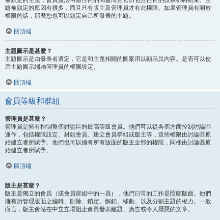
題被鎖定的原因有很多，而且只有版主及管理員才有此權限。如果管理員有開放
權限的話，那麼您也可以鎖定自己所發表的主題。
回頂端
主題圖示是甚麼？
主題圖示是由發表者選定，它是和主題相關的圖案用以顯示其內容。是否可以使
用主題圖示端賴管理員的權限設定。
回頂端
會員等級和群組
管理員是甚麼？
管理員是擁有控制整個討論區的最高等級會員。他們可以從各個方面控制討論區
運作，包括權限設定、封鎖會員、建立會員群組或版主等，這些權限由討論區原
始建立者所賦予。他們也可以擁有所有版面的版主全部的權限，同樣由討論區原
始建立者所賦予。
回頂端
版主是甚麼？
版主是獨立的會員（或會員群組中的一員），他們日常的工作是照顧版面。他們
擁有所管理版面之編輯、刪除、鎖定、解鎖、移動、以及分割主題的權力。一般
而言，版主會站在中立立場阻止會員發表離題、廣告或令人厭惡的文章。