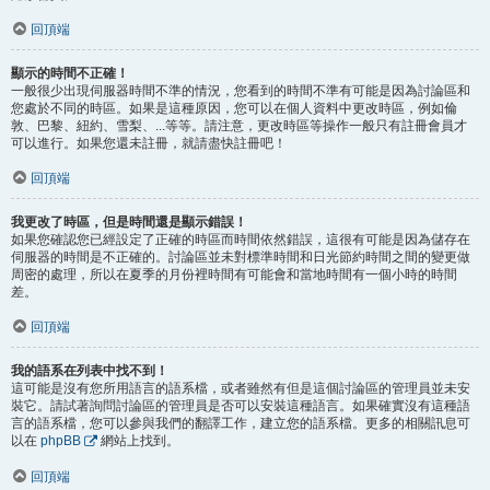
回頂端
顯示的時間不正確！
一般很少出現伺服器時間不準的情況，您看到的時間不準有可能是因為討論區和
您處於不同的時區。如果是這種原因，您可以在個人資料中更改時區，例如倫
敦、巴黎、紐約、雪梨、...等等。請注意，更改時區等操作一般只有註冊會員才
可以進行。如果您還未註冊，就請盡快註冊吧！
回頂端
我更改了時區，但是時間還是顯示錯誤！
如果您確認您已經設定了正確的時區而時間依然錯誤，這很有可能是因為儲存在
伺服器的時間是不正確的。討論區並未對標準時間和日光節約時間之間的變更做
周密的處理，所以在夏季的月份裡時間有可能會和當地時間有一個小時的時間
差。
回頂端
我的語系在列表中找不到！
這可能是沒有您所用語言的語系檔，或者雖然有但是這個討論區的管理員並未安
裝它。請試著詢問討論區的管理員是否可以安裝這種語言。如果確實沒有這種語
言的語系檔，您可以參與我們的翻譯工作，建立您的語系檔。更多的相關訊息可
以在
phpBB
網站上找到。
回頂端