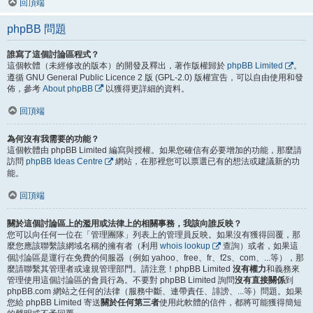
回頂端
phpBB 問題
誰寫了這個討論區程式？
這個軟體（未經修改的版本）的開發及釋出，著作版權歸於
phpBB Limited
。
遵循 GNU General Public Licence 2 版 (GPL-2.0) 版權宣告，可以自由使用和發
佈，參考
About phpBB
以獲得更詳細的資料。
回頂端
為何沒有我需要的功能？
這個軟體由 phpBB Limited 編寫與授權。如果您確信有必要增加的功能，那麼請
訪問
phpBB Ideas Centre
網站，在那裡您可以票選已有的想法或建議新的功
能。
回頂端
關於這個討論區上的濫用或法律上的相關事務，我該向誰反映？
您可以向任何一位在「管理團隊」列表上的管理員反映。如果沒有獲得回覆，那
麼您應該聯繫該網域名稱的擁有者（利用
whois lookup
查詢）或者，如果這
個討論區是運行在免費的伺服器（例如 yahoo、free、fr、f2s、com、...等），那
麼請聯繫其管理者或違規管理部門。請注意！phpBB Limited
沒有權力
和義務來
管理使用這個討論區的會員行為。不要對 phpBB Limited 詢問
沒有直接關係
到
phpBB.com 網站之任何的法律（服務中斷、連帶責任、誹謗、...等）問題。如果
您給 phpBB Limited 寄送
關於任何第三者
使用此軟體的信件，都將可能獲得簡短