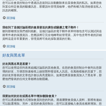
您可以在會員控制台中透過訊息規則以自動刪除來自某個會員的私訊。如果您收
到某位特定會員的騷擾訊息，那麼請向管理員檢舉，他們有權力取消他發送私人
訊息的權限。
回頂端
我收到了這個討論區裡的會員發送的廣告或騷擾之電子郵件！
聽到那種情況我們感到抱歉。這個討論區的電子郵件表單特徵包含可以測試與追
蹤寄件者的保護資訊，您應該將它完全地轉寄給管理員，其中包含寄件者的詳細
資料這是非常重要的，管理員將可依此採取適當的行動。
回頂端
好友與黑名單
好友與黑名單是甚麼？
您可以使用這些列表來組織討論區的其他會員。在您的會員控制台中會列出您新
增的好友，方便您快速檢視上線狀態和發送私人訊息。在風格樣板的支援下，您
的好友所發表的文章也許會以高亮度顯示。如果您將某個會員加入了黑名單，那
麼他們發表的任何文章都將自動隱藏。
回頂端
我要如何於好友或黑名單中增加/刪除會員？
您可以透過兩種方式增加會員到您的列表。透過瀏覽會員個人資料，那裡有連結
可以點選增加。另外，從您的會員控制台，您可以直接輸入會員名稱來增加。您