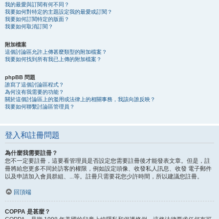
我的最愛與訂閱有何不同？
我要如何對特定的主題設定我的最愛或訂閱？
我要如何訂閱特定的版面？
我要如何取消訂閱？
附加檔案
這個討論區允許上傳甚麼類型的附加檔案？
我要如何找到所有我已上傳的附加檔案？
phpBB 問題
誰寫了這個討論區程式？
為何沒有我需要的功能？
關於這個討論區上的濫用或法律上的相關事務，我該向誰反映？
我要如何聯繫討論區管理員？
登入和註冊問題
為什麼我需要註冊？
您不一定要註冊，這要看管理員是否設定您需要註冊後才能發表文章。但是，註
冊將給您更多不同於訪客的權限，例如設定頭像、收發私人訊息、收發 電子郵件
以及申請加入會員群組、...等。註冊只需要花您少許時間，所以建議您註冊。
回頂端
COPPA 是甚麼？