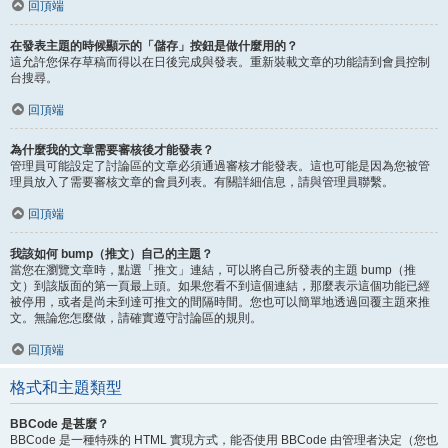
回頂端
在發表主題的時候顯示的「儲存」按鈕是做什麼用的？
這允許您保存草稿而得以在日後完成與發表。重新裝載文章的功能請到會員控制
台搜尋。
回頂端
為什麼我的文章需要審核後才能發表？
管理員可能設定了討論區的文章必須通過審核才能發表。這也可能是因為您被管
理員放入了需要審核文章的會員列表。有關詳細信息，請與管理員聯繫。
回頂端
我該如何 bump（推文）自己的主題？
當您在瀏覽文章時，點選「推文」連結，可以將自己所發表的主題 bump（推
文）到該版面的第一頁最上頭。如果您看不到這個連結，那麼表示這個功能已經
被停用，或者是尚未到達可推文的間隔時間。您也可以簡單地透過回覆主題來推
文。無論您怎麼做，請確實遵守討論區的規則。
回頂端
格式和主題類型
BBCode 是甚麼？
BBCode 是一種特殊的 HTML 實現方式，能否使用 BBCode 由管理者決定（您也