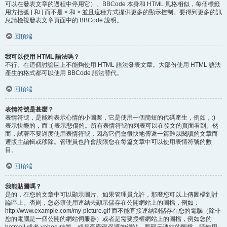
可以在發表文章的過程中停用它）。BBCode 本身和 HTML 風格相似，每個標籤
用方括弧 [ 和 ] 而不是 < 和 > 並且這種方式提供更多的顯示控制。要得到更多的訊
息請檢視發表文章頁面中的 BBCode 說明。
回頂端
我可以使用 HTML 語法嗎？
不行。在這個討論區上不能夠使用 HTML 語法發表文章。大部份使用 HTML 語法
產生的格式都可以使用 BBCode 語法替代。
回頂端
表情符號是甚麼？
表情符號，是能夠表示心情的小圖案，它是使用一個簡短的代碼產生，例如，:)
表示快樂的，而 :( 表示悲傷的。所有表情符號的列表可以在發文的頁面看到。然
而，試著不要過度使用表情符號，因為它們會很快地傳遞一篇難以閱讀的文章而
遭版主編輯或移除。管理員也許會設限您在每篇文章中可以使用表情符號的數
目。
回頂端
我能貼圖嗎？
是的，在您的文章中可以顯示圖片。如果管理員允許，那麼您可以上傳圖檔到討
論區上。否則，您必須使用連結去顯示儲存在公開網站上的圖檔，例如：
http://www.example.com/my-picture.gif 而不能直接連結到儲存在您的電腦（除非
您的電腦是一個公開的網站伺服器）或者是需要授權網站上的圖檔，例如您的
hotmail 或者 yahoo 信箱，或是受密碼保護的網站。要顯示連結的圖檔，請使用