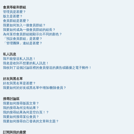
會員等級和群組
管理員是甚麼？
版主是甚麼？
會員群組是甚麼？
我要如何加入一個會員群組？
我要如何成為一個會員群組的組長？
為何某些會員群組能顯示出不同的顏色？
「預設會員群組」是甚麼？
「管理團隊」連結是甚麼？
私人訊息
我不能發送私人訊息！
我老是收到不想要的私人訊息！
我收到了這個討論區裡的會員發送的廣告或騷擾之電子郵件！
好友與黑名單
好友與黑名單是甚麼？
我要如何於好友或黑名單中增加/刪除會員？
搜尋討論區
我要如何搜尋版面文章？
我的搜尋為何沒有結果？
我的搜尋結果為何是空白頁！？
我要如何搜尋某位會員？
我要如何搜尋自己發表的文章和主題？
訂閱與我的最愛