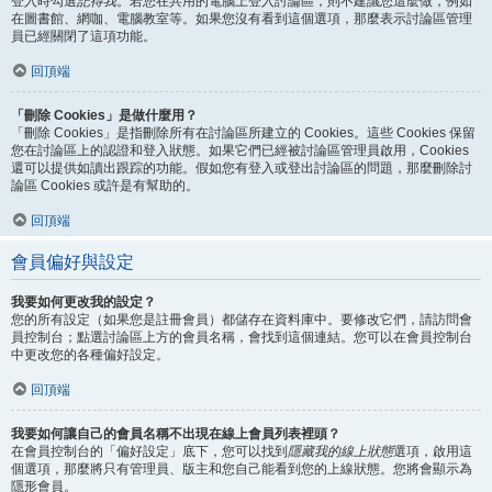
登入時勾選
記得我
。若您在共用的電腦上登入討論區，則不建議您這麼做，例如
在圖書館、網咖、電腦教室等。如果您沒有看到這個選項，那麼表示討論區管理
員已經關閉了這項功能。
回頂端
「刪除 Cookies」是做什麼用？
「刪除 Cookies」是指刪除所有在討論區所建立的 Cookies。這些 Cookies 保留
您在討論區上的認證和登入狀態。如果它們已經被討論區管理員啟用，Cookies
還可以提供如讀出跟踪的功能。假如您有登入或登出討論區的問題，那麼刪除討
論區 Cookies 或許是有幫助的。
回頂端
會員偏好與設定
我要如何更改我的設定？
您的所有設定（如果您是註冊會員）都儲存在資料庫中。要修改它們，請訪問會
員控制台；點選討論區上方的會員名稱，會找到這個連結。您可以在會員控制台
中更改您的各種偏好設定。
回頂端
我要如何讓自己的會員名稱不出現在線上會員列表裡頭？
在會員控制台的「偏好設定」底下，您可以找到
隱藏我的線上狀態
選項，啟用這
個選項，那麼將只有管理員、版主和您自己能看到您的上線狀態。您將會顯示為
隱形會員。