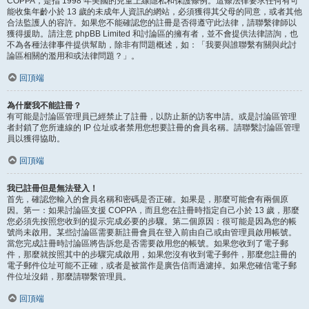
COPPA，是指 1998 年美國的兒童上線隱私和保護條例。這條法律要求任何有可
能收集年齡小於 13 歲的未成年人資訊的網站，必須獲得其父母的同意，或者其他
合法監護人的容許。如果您不能確認您的註冊是否得遵守此法律，請聯繫律師以
獲得援助。請注意 phpBB Limited 和討論區的擁有者，並不會提供法律諮詢，也
不為各種法律事件提供幫助，除非有問題概述，如：「我要與誰聯繫有關與此討
論區相關的濫用和或法律問題？」。
回頂端
為什麼我不能註冊？
有可能是討論區管理員已經禁止了註冊，以防止新的訪客申請。或是討論區管理
者封鎖了您所連線的 IP 位址或者禁用您想要註冊的會員名稱。請聯繫討論區管理
員以獲得協助。
回頂端
我已註冊但是無法登入！
首先，確認您輸入的會員名稱和密碼是否正確。如果是，那麼可能會有兩個原
因。第一：如果討論區支援 COPPA，而且您在註冊時指定自己小於 13 歲，那麼
您必須先按照您收到的提示完成必要的步驟。第二個原因：很可能是因為您的帳
號尚未啟用。某些討論區需要新註冊會員在登入前由自己或由管理員啟用帳號。
當您完成註冊時討論區將告訴您是否需要啟用您的帳號。如果您收到了電子郵
件，那麼就按照其中的步驟完成啟用，如果您沒有收到電子郵件，那麼您註冊的
電子郵件位址可能不正確，或者是被當作是廣告信而過濾掉。如果您確信電子郵
件位址沒錯，那麼請聯繫管理員。
回頂端