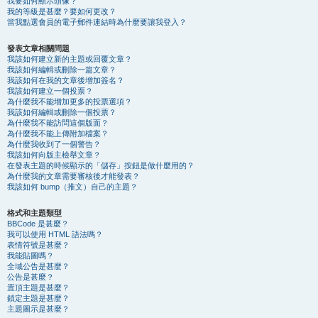
我要如何顯示頭像？
我的等級是甚麼？要如何更改？
當我點選會員的電子郵件連結時為什麼要讓我登入？
發表文章相關問題
我該如何建立新的主題或回覆文章？
我該如何編輯或刪除一篇文章？
我該如何在我的文章後增加簽名？
我該如何建立一個投票？
為什麼我不能增加更多的投票選項？
我該如何編輯或刪除一個投票？
為什麼我不能訪問這個版面？
為什麼我不能上傳附加檔案？
為什麼我收到了一個警告？
我該如何向版主檢舉文章？
在發表主題的時候顯示的「儲存」按鈕是做什麼用的？
為什麼我的文章需要審核後才能發表？
我該如何 bump（推文）自己的主題？
格式和主題類型
BBCode 是甚麼？
我可以使用 HTML 語法嗎？
表情符號是甚麼？
我能貼圖嗎？
全域公告是甚麼？
公告是甚麼？
置頂主題是甚麼？
鎖定主題是甚麼？
主題圖示是甚麼？