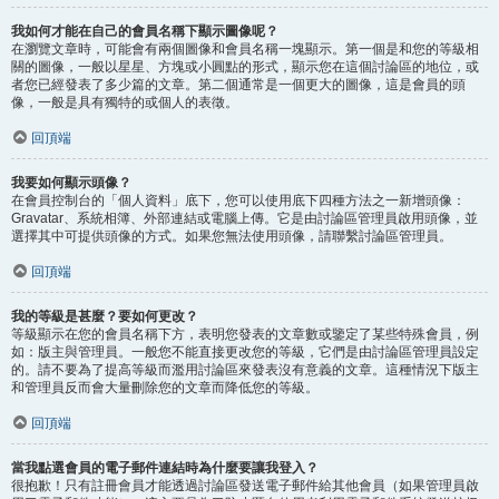
我如何才能在自己的會員名稱下顯示圖像呢？
在瀏覽文章時，可能會有兩個圖像和會員名稱一塊顯示。第一個是和您的等級相
關的圖像，一般以星星、方塊或小圓點的形式，顯示您在這個討論區的地位，或
者您已經發表了多少篇的文章。第二個通常是一個更大的圖像，這是會員的頭
像，一般是具有獨特的或個人的表徵。
回頂端
我要如何顯示頭像？
在會員控制台的「個人資料」底下，您可以使用底下四種方法之一新增頭像：
Gravatar、系統相簿、外部連結或電腦上傳。它是由討論區管理員啟用頭像，並
選擇其中可提供頭像的方式。如果您無法使用頭像，請聯繫討論區管理員。
回頂端
我的等級是甚麼？要如何更改？
等級顯示在您的會員名稱下方，表明您發表的文章數或鑒定了某些特殊會員，例
如：版主與管理員。一般您不能直接更改您的等級，它們是由討論區管理員設定
的。請不要為了提高等級而濫用討論區來發表沒有意義的文章。這種情況下版主
和管理員反而會大量刪除您的文章而降低您的等級。
回頂端
當我點選會員的電子郵件連結時為什麼要讓我登入？
很抱歉！只有註冊會員才能透過討論區發送電子郵件給其他會員（如果管理員啟