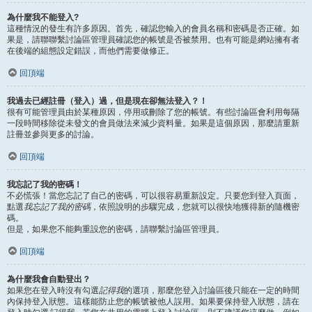
為什麼我不能登入?
這種情況的發生有許多原因。首先，確認您輸入的會員名稱和密碼是否正確。如
果是，請聯聯繫討論區管理員確認您的帳號是否被禁用。也有可能是網站擁有者
在後端的組態設定錯誤，而他們需要做修正。
回頂端
我過去已經註冊（登入）過，但是現在卻無法登入？！
很有可能管理員由於某種原因，停用或刪除了您的帳號。有些討論區會利用每隔
一段時間移除從未發文的會員做法來減少資料量。如果是這個原因，那麼請重新
註冊並參與更多的討論。
回頂端
我忘記了我的密碼！
不必慌張！當您忘記了自己的密碼，可以很容易重新設定。只要您到登入頁面，
點選
我忘記了我的密碼
，依照說明的步驟完成，您就可以很快地獲得新的隨機密
碼。
但是，如果您不能夠重設您的密碼，請聯繫討論區管理員。
回頂端
為什麼我會自動登出？
如果您在登入時沒有勾選
記得我
的選項，那麼您登入討論區後只能在一定的時間
內保持登入狀態。這樣能防止您的帳號被他人誤用。如果要保持登入狀態，請在