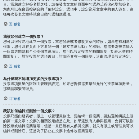
台。當您建立好簽名檔之後，請在發表文章的頁面中勾選
附上簽名
來增加簽名。
您也可以在會員控制台的「偏好設定」選項中，設定顯示文章中的個人簽名，這
樣每次發表文章時就會自動勾選相應選項。
回頂端
我該如何建立一個投票？
您可以很容易地建立一個投票，當您發表或者修改文章的時候，如果您有相應的
權限，您可以在頁面下方看到一個「建立票選活動」的標籤。您需要為投票輸入
一個票選問題和至少兩個票選項目。您可以設定投票的時間限制（0 表示沒有時
間限制）。對於投票的選項數目，討論區會有一個限制，這由管理員設定決定。
回頂端
為什麼我不能增加更多的投票選項？
投票選項數量的限制由管理員設定。如果您覺得需要增加允許的投票選項數量，
那麼請聯繫管理員。
回頂端
我該如何編輯或刪除一個投票？
投票只能由發表者，版主，或管理員修改。要編輯一個投票，請點選編輯該主題
的第一篇文章；投票的相關設定總是在此。如果還沒有人參與投票，會員可以刪
除投票或編輯投票選項，但是一旦已經有人參與投票，就只有版主或管理員可以
編輯或刪除它。這是為了防止在投票中途修改投票選項。