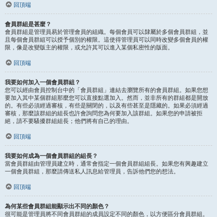
回頂端
會員群組是甚麼？
會員群組是管理員易於管理會員的組織。每個會員可以隸屬於多個會員群組，並
且每個會員群組可以授予個別的權限。這使得管理員可以同時改變多個會員的權
限，像是改變版主的權限，或允許其可以進入某個私密性的版面。
回頂端
我要如何加入一個會員群組？
您可以經由會員控制台中的「會員群組」連結去瀏覽所有的會員群組。如果您想
要加入其中某個群組那麼您可以直接點選加入。然而，並非所有的群組都是開放
的。有些必須經過審核，有些是關閉的，以及有些甚至是隱藏的。如果必須經過
審核，那麼該群組的組長也許會詢問您為何要加入該群組。如果您的申請被拒
絕，請不要騷擾群組組長；他們將有自己的理由。
回頂端
我要如何成為一個會員群組的組長？
當會員群組由管理員建立時，通常會指定一個會員群組組長。如果您有興趣建立
一個會員群組，那麼請傳送私人訊息給管理員，告訴他們您的想法。
回頂端
為何某些會員群組能顯示出不同的顏色？
很可能是管理員將不同會員群組的成員設定不同的顏色，以方便區分會員群組。