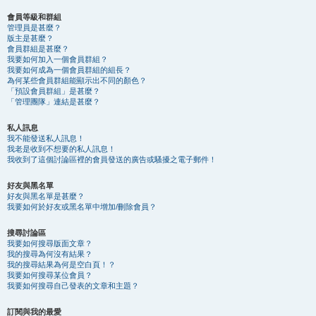
會員等級和群組
管理員是甚麼？
版主是甚麼？
會員群組是甚麼？
我要如何加入一個會員群組？
我要如何成為一個會員群組的組長？
為何某些會員群組能顯示出不同的顏色？
「預設會員群組」是甚麼？
「管理團隊」連結是甚麼？
私人訊息
我不能發送私人訊息！
我老是收到不想要的私人訊息！
我收到了這個討論區裡的會員發送的廣告或騷擾之電子郵件！
好友與黑名單
好友與黑名單是甚麼？
我要如何於好友或黑名單中增加/刪除會員？
搜尋討論區
我要如何搜尋版面文章？
我的搜尋為何沒有結果？
我的搜尋結果為何是空白頁！？
我要如何搜尋某位會員？
我要如何搜尋自己發表的文章和主題？
訂閱與我的最愛