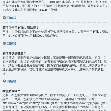
可以在發表文章的過程中停用它）。BBCode 本身和 HTML 風格相似，每個標籤
用方括弧 [ 和 ] 而不是 < 和 > 並且這種方式提供更多的顯示控制。要得到更多的訊
息請檢視發表文章頁面中的 BBCode 說明。
回頂端
我可以使用 HTML 語法嗎？
不行。在這個討論區上不能夠使用 HTML 語法發表文章。大部份使用 HTML 語法
產生的格式都可以使用 BBCode 語法替代。
回頂端
表情符號是甚麼？
表情符號，是能夠表示心情的小圖案，它是使用一個簡短的代碼產生，例如，:)
表示快樂的，而 :( 表示悲傷的。所有表情符號的列表可以在發文的頁面看到。然
而，試著不要過度使用表情符號，因為它們會很快地傳遞一篇難以閱讀的文章而
遭版主編輯或移除。管理員也許會設限您在每篇文章中可以使用表情符號的數
目。
回頂端
我能貼圖嗎？
是的，在您的文章中可以顯示圖片。如果管理員允許，那麼您可以上傳圖檔到討
論區上。否則，您必須使用連結去顯示儲存在公開網站上的圖檔，例如：
http://www.example.com/my-picture.gif 而不能直接連結到儲存在您的電腦（除非
您的電腦是一個公開的網站伺服器）或者是需要授權網站上的圖檔，例如您的
hotmail 或者 yahoo 信箱，或是受密碼保護的網站。要顯示連結的圖檔，請使用