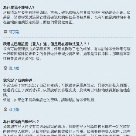
為什麼我不能登入?
這種情況的發生有許多原因。首先，確認您輸入的會員名稱和密碼是否正確。如
果是，請聯聯繫討論區管理員確認您的帳號是否被禁用。也有可能是網站擁有者
在後端的組態設定錯誤，而他們需要做修正。
回頂端
我過去已經註冊（登入）過，但是現在卻無法登入？！
很有可能管理員由於某種原因，停用或刪除了您的帳號。有些討論區會利用每隔
一段時間移除從未發文的會員做法來減少資料量。如果是這個原因，那麼請重新
註冊並參與更多的討論。
回頂端
我忘記了我的密碼！
不必慌張！當您忘記了自己的密碼，可以很容易重新設定。只要您到登入頁面，
點選
我忘記了我的密碼
，依照說明的步驟完成，您就可以很快地獲得新的隨機密
碼。
但是，如果您不能夠重設您的密碼，請聯繫討論區管理員。
回頂端
為什麼我會自動登出？
如果您在登入時沒有勾選
記得我
的選項，那麼您登入討論區後只能在一定的時間
內保持登入狀態。這樣能防止您的帳號被他人誤用。如果要保持登入狀態，請在