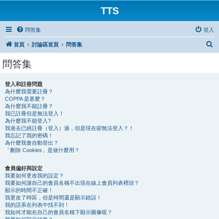
TTS
問答集
登入
搜
首頁
討論區首頁
問答集
尋
問答集
登入和註冊問題
為什麼我需要註冊？
COPPA 是甚麼？
為什麼我不能註冊？
我已註冊但是無法登入！
為什麼我不能登入?
我過去已經註冊（登入）過，但是現在卻無法登入？！
我忘記了我的密碼！
為什麼我會自動登出？
「刪除 Cookies」是做什麼用？
會員偏好與設定
我要如何更改我的設定？
我要如何讓自己的會員名稱不出現在線上會員列表裡頭？
顯示的時間不正確！
我更改了時區，但是時間還是顯示錯誤！
我的語系在列表中找不到！
我如何才能在自己的會員名稱下顯示圖像呢？