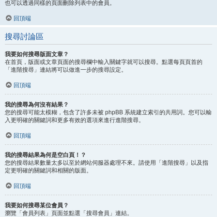
也可以透過同樣的頁面刪除列表中的會員。
回頂端
搜尋討論區
我要如何搜尋版面文章？
在首頁，版面或文章頁面的搜尋欄中輸入關鍵字就可以搜尋。點選每頁頁首的
「進階搜尋」連結將可以做進一步的搜尋設定。
回頂端
我的搜尋為何沒有結果？
您的搜尋可能太模糊，包含了許多未被 phpBB 系統建立索引的共用詞。您可以輸
入更明確的關鍵詞和更多有效的選項來進行進階搜尋。
回頂端
我的搜尋結果為何是空白頁！？
您的搜尋結果數量太多以至於網站伺服器處理不來。請使用「進階搜尋」以及指
定更明確的關鍵詞和相關的版面。
回頂端
我要如何搜尋某位會員？
瀏覽「會員列表」頁面並點選「搜尋會員」連結。