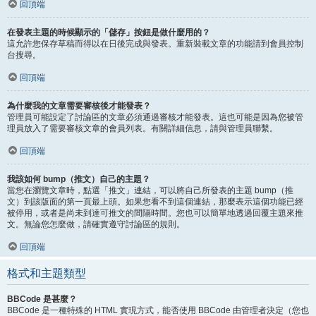
回頂端
在發表主題的時候顯示的「儲存」按鈕是做什麼用的？
這允許您保存草稿而得以在日後完成與發表。重新裝載文章的功能請到會員控制
台搜尋。
回頂端
為什麼我的文章需要審核後才能發表？
管理員可能設定了討論區的文章必須通過審核才能發表。這也可能是因為您被管
理員放入了需要審核文章的會員列表。有關詳細信息，請與管理員聯繫。
回頂端
我該如何 bump（推文）自己的主題？
當您在瀏覽文章時，點選「推文」連結，可以將自己所發表的主題 bump（推
文）到該版面的第一頁最上頭。如果您看不到這個連結，那麼表示這個功能已經
被停用，或者是尚未到達可推文的間隔時間。您也可以簡單地透過回覆主題來推
文。無論您怎麼做，請確實遵守討論區的規則。
回頂端
格式和主題類型
BBCode 是甚麼？
BBCode 是一種特殊的 HTML 實現方式，能否使用 BBCode 由管理者決定（您也