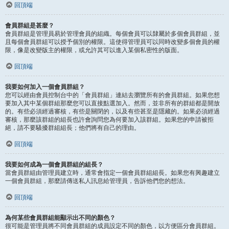
回頂端
會員群組是甚麼？
會員群組是管理員易於管理會員的組織。每個會員可以隸屬於多個會員群組，並
且每個會員群組可以授予個別的權限。這使得管理員可以同時改變多個會員的權
限，像是改變版主的權限，或允許其可以進入某個私密性的版面。
回頂端
我要如何加入一個會員群組？
您可以經由會員控制台中的「會員群組」連結去瀏覽所有的會員群組。如果您想
要加入其中某個群組那麼您可以直接點選加入。然而，並非所有的群組都是開放
的。有些必須經過審核，有些是關閉的，以及有些甚至是隱藏的。如果必須經過
審核，那麼該群組的組長也許會詢問您為何要加入該群組。如果您的申請被拒
絕，請不要騷擾群組組長；他們將有自己的理由。
回頂端
我要如何成為一個會員群組的組長？
當會員群組由管理員建立時，通常會指定一個會員群組組長。如果您有興趣建立
一個會員群組，那麼請傳送私人訊息給管理員，告訴他們您的想法。
回頂端
為何某些會員群組能顯示出不同的顏色？
很可能是管理員將不同會員群組的成員設定不同的顏色，以方便區分會員群組。