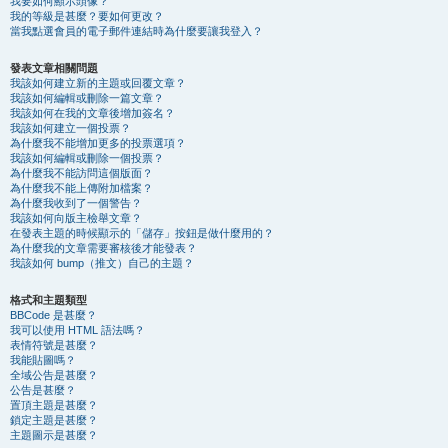
我要如何顯示頭像？
我的等級是甚麼？要如何更改？
當我點選會員的電子郵件連結時為什麼要讓我登入？
發表文章相關問題
我該如何建立新的主題或回覆文章？
我該如何編輯或刪除一篇文章？
我該如何在我的文章後增加簽名？
我該如何建立一個投票？
為什麼我不能增加更多的投票選項？
我該如何編輯或刪除一個投票？
為什麼我不能訪問這個版面？
為什麼我不能上傳附加檔案？
為什麼我收到了一個警告？
我該如何向版主檢舉文章？
在發表主題的時候顯示的「儲存」按鈕是做什麼用的？
為什麼我的文章需要審核後才能發表？
我該如何 bump（推文）自己的主題？
格式和主題類型
BBCode 是甚麼？
我可以使用 HTML 語法嗎？
表情符號是甚麼？
我能貼圖嗎？
全域公告是甚麼？
公告是甚麼？
置頂主題是甚麼？
鎖定主題是甚麼？
主題圖示是甚麼？