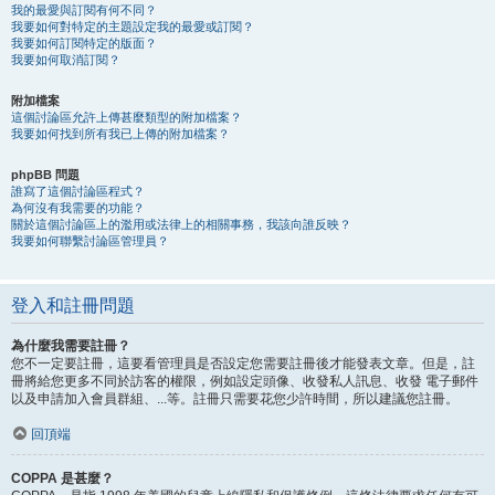
我的最愛與訂閱有何不同？
我要如何對特定的主題設定我的最愛或訂閱？
我要如何訂閱特定的版面？
我要如何取消訂閱？
附加檔案
這個討論區允許上傳甚麼類型的附加檔案？
我要如何找到所有我已上傳的附加檔案？
phpBB 問題
誰寫了這個討論區程式？
為何沒有我需要的功能？
關於這個討論區上的濫用或法律上的相關事務，我該向誰反映？
我要如何聯繫討論區管理員？
登入和註冊問題
為什麼我需要註冊？
您不一定要註冊，這要看管理員是否設定您需要註冊後才能發表文章。但是，註
冊將給您更多不同於訪客的權限，例如設定頭像、收發私人訊息、收發 電子郵件
以及申請加入會員群組、...等。註冊只需要花您少許時間，所以建議您註冊。
回頂端
COPPA 是甚麼？