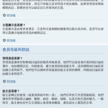
題被鎖定的原因有很多，而且只有版主及管理員才有此權限。如果管理員有開放
權限的話，那麼您也可以鎖定自己所發表的主題。
回頂端
主題圖示是甚麼？
主題圖示是由發表者選定，它是和主題相關的圖案用以顯示其內容。是否可以使
用主題圖示端賴管理員的權限設定。
回頂端
會員等級和群組
管理員是甚麼？
管理員是擁有控制整個討論區的最高等級會員。他們可以從各個方面控制討論區
運作，包括權限設定、封鎖會員、建立會員群組或版主等，這些權限由討論區原
始建立者所賦予。他們也可以擁有所有版面的版主全部的權限，同樣由討論區原
始建立者所賦予。
回頂端
版主是甚麼？
版主是獨立的會員（或會員群組中的一員），他們日常的工作是照顧版面。他們
擁有所管理版面之編輯、刪除、鎖定、解鎖、移動、以及分割主題的權力。一般
而言，版主會站在中立立場阻止會員發表離題、廣告或令人厭惡的文章。