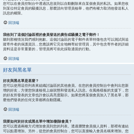
您可以在會員控制台中透過訊息規則以自動刪除來自某個會員的私訊。如果您收
到某位特定會員的騷擾訊息，那麼請向管理員檢舉，他們有權力取消他發送私人
訊息的權限。
回頂端
我收到了這個討論區裡的會員發送的廣告或騷擾之電子郵件！
聽到那種情況我們感到抱歉。這個討論區的電子郵件表單特徵包含可以測試與追
蹤寄件者的保護資訊，您應該將它完全地轉寄給管理員，其中包含寄件者的詳細
資料這是非常重要的，管理員將可依此採取適當的行動。
回頂端
好友與黑名單
好友與黑名單是甚麼？
您可以使用這些列表來組織討論區的其他會員。在您的會員控制台中會列出您新
增的好友，方便您快速檢視上線狀態和發送私人訊息。在風格樣板的支援下，您
的好友所發表的文章也許會以高亮度顯示。如果您將某個會員加入了黑名單，那
麼他們發表的任何文章都將自動隱藏。
回頂端
我要如何於好友或黑名單中增加/刪除會員？
您可以透過兩種方式增加會員到您的列表。透過瀏覽會員個人資料，那裡有連結
可以點選增加。另外，從您的會員控制台，您可以直接輸入會員名稱來增加。您