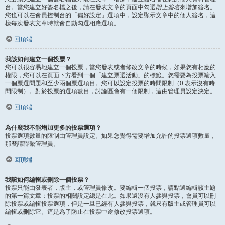
台。當您建立好簽名檔之後，請在發表文章的頁面中勾選
附上簽名
來增加簽名。
您也可以在會員控制台的「偏好設定」選項中，設定顯示文章中的個人簽名，這
樣每次發表文章時就會自動勾選相應選項。
回頂端
我該如何建立一個投票？
您可以很容易地建立一個投票，當您發表或者修改文章的時候，如果您有相應的
權限，您可以在頁面下方看到一個「建立票選活動」的標籤。您需要為投票輸入
一個票選問題和至少兩個票選項目。您可以設定投票的時間限制（0 表示沒有時
間限制）。對於投票的選項數目，討論區會有一個限制，這由管理員設定決定。
回頂端
為什麼我不能增加更多的投票選項？
投票選項數量的限制由管理員設定。如果您覺得需要增加允許的投票選項數量，
那麼請聯繫管理員。
回頂端
我該如何編輯或刪除一個投票？
投票只能由發表者，版主，或管理員修改。要編輯一個投票，請點選編輯該主題
的第一篇文章；投票的相關設定總是在此。如果還沒有人參與投票，會員可以刪
除投票或編輯投票選項，但是一旦已經有人參與投票，就只有版主或管理員可以
編輯或刪除它。這是為了防止在投票中途修改投票選項。