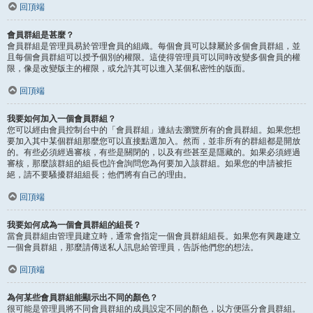
回頂端
會員群組是甚麼？
會員群組是管理員易於管理會員的組織。每個會員可以隸屬於多個會員群組，並
且每個會員群組可以授予個別的權限。這使得管理員可以同時改變多個會員的權
限，像是改變版主的權限，或允許其可以進入某個私密性的版面。
回頂端
我要如何加入一個會員群組？
您可以經由會員控制台中的「會員群組」連結去瀏覽所有的會員群組。如果您想
要加入其中某個群組那麼您可以直接點選加入。然而，並非所有的群組都是開放
的。有些必須經過審核，有些是關閉的，以及有些甚至是隱藏的。如果必須經過
審核，那麼該群組的組長也許會詢問您為何要加入該群組。如果您的申請被拒
絕，請不要騷擾群組組長；他們將有自己的理由。
回頂端
我要如何成為一個會員群組的組長？
當會員群組由管理員建立時，通常會指定一個會員群組組長。如果您有興趣建立
一個會員群組，那麼請傳送私人訊息給管理員，告訴他們您的想法。
回頂端
為何某些會員群組能顯示出不同的顏色？
很可能是管理員將不同會員群組的成員設定不同的顏色，以方便區分會員群組。