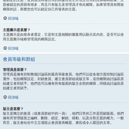
題被鎖定的原因有很多，而且只有版主及管理員才有此權限。如果管理員有開放
權限的話，那麼您也可以鎖定自己所發表的主題。
回頂端
主題圖示是甚麼？
主題圖示是由發表者選定，它是和主題相關的圖案用以顯示其內容。是否可以使
用主題圖示端賴管理員的權限設定。
回頂端
會員等級和群組
管理員是甚麼？
管理員是擁有控制整個討論區的最高等級會員。他們可以從各個方面控制討論區
運作，包括權限設定、封鎖會員、建立會員群組或版主等，這些權限由討論區原
始建立者所賦予。他們也可以擁有所有版面的版主全部的權限，同樣由討論區原
始建立者所賦予。
回頂端
版主是甚麼？
版主是獨立的會員（或會員群組中的一員），他們日常的工作是照顧版面。他們
擁有所管理版面之編輯、刪除、鎖定、解鎖、移動、以及分割主題的權力。一般
而言，版主會站在中立立場阻止會員發表離題、廣告或令人厭惡的文章。