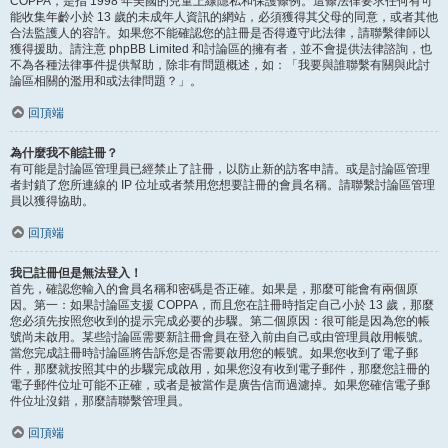
COPPA，是指 1998 年美國的兒童上線隱私和保護條例。這條法律要求任何有可
能收集年齡小於 13 歲的未成年人資訊的網站，必須獲得其父母的同意，或者其他
合法監護人的容許。如果您不能確認您的註冊是否得遵守此法律，請聯繫律師以
獲得援助。請注意 phpBB Limited 和討論區的擁有者，並不會提供法律諮詢，也
不為各種法律事件提供幫助，除非有問題概述，如：「我要與誰聯繫有關與此討
論區相關的濫用和或法律問題？」。
回頂端
為什麼我不能註冊？
有可能是討論區管理員已經禁止了註冊，以防止新的訪客申請。或是討論區管理
者封鎖了您所連線的 IP 位址或者禁用您想要註冊的會員名稱。請聯繫討論區管理
員以獲得協助。
回頂端
我已註冊但是無法登入！
首先，確認您輸入的會員名稱和密碼是否正確。如果是，那麼可能會有兩個原
因。第一：如果討論區支援 COPPA，而且您在註冊時指定自己小於 13 歲，那麼
您必須先按照您收到的提示完成必要的步驟。第二個原因：很可能是因為您的帳
號尚未啟用。某些討論區需要新註冊會員在登入前由自己或由管理員啟用帳號。
當您完成註冊時討論區將告訴您是否需要啟用您的帳號。如果您收到了電子郵
件，那麼就按照其中的步驟完成啟用，如果您沒有收到電子郵件，那麼您註冊的
電子郵件位址可能不正確，或者是被當作是廣告信而過濾掉。如果您確信電子郵
件位址沒錯，那麼請聯繫管理員。
回頂端