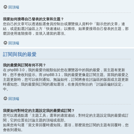
回頂端
我要如何搜尋自己發表的文章和主題？
您自己的文章可以透過點選會員控制台或瀏覽個人資料中「顯示您的文章」連
結，或是點選討論區上方「快速連結」以獲得。如果要搜尋自己發表的主題，那
麼請使用進階搜尋，並填入適當的選項。
回頂端
訂閱與我的最愛
我的最愛與訂閱有何不同？
在 phpBB 3.0，我的最愛功能類似於您在瀏覽器中的我的最愛，當主題有更新
時，您不會收到提示。而 phpBB 3.1，我的最愛更像是訂閱主題。當我的最愛之
主題更新時，您可以收到通知。無論如何，訂閱將會在討論區的版面或主題更新
時通知您。我的最愛與訂閱的通知選項，在會員控制台的「討論區偏好設定」
中。
回頂端
我要如何對特定的主題設定我的最愛或訂閱？
您可以透過點選「主題工具」選單的適當連結，對特定的主題設定我的最愛或訂
閱，它的位置在討論主題的頂端或底部。
如果您有勾選「當文章回覆時通知我」選項，那麼當您訂閱的主題有回覆時，您
會收到通知。