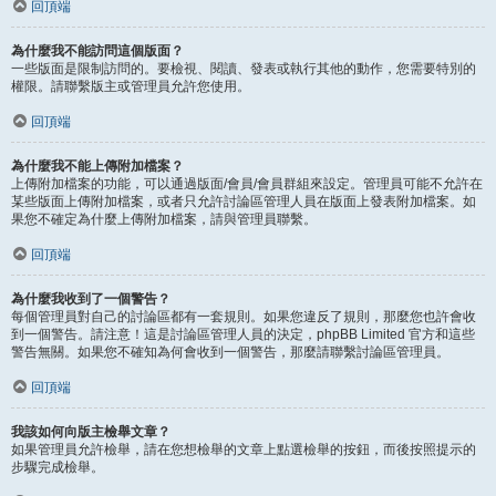
回頂端
為什麼我不能訪問這個版面？
一些版面是限制訪問的。要檢視、閱讀、發表或執行其他的動作，您需要特別的
權限。請聯繫版主或管理員允許您使用。
回頂端
為什麼我不能上傳附加檔案？
上傳附加檔案的功能，可以通過版面/會員/會員群組來設定。管理員可能不允許在
某些版面上傳附加檔案，或者只允許討論區管理人員在版面上發表附加檔案。如
果您不確定為什麼上傳附加檔案，請與管理員聯繫。
回頂端
為什麼我收到了一個警告？
每個管理員對自己的討論區都有一套規則。如果您違反了規則，那麼您也許會收
到一個警告。請注意！這是討論區管理人員的決定，phpBB Limited 官方和這些
警告無關。如果您不確知為何會收到一個警告，那麼請聯繫討論區管理員。
回頂端
我該如何向版主檢舉文章？
如果管理員允許檢舉，請在您想檢舉的文章上點選檢舉的按鈕，而後按照提示的
步驟完成檢舉。