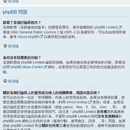
回頂端
phpBB 問題
誰寫了這個討論區程式？
這個軟體（未經修改的版本）的開發及釋出，著作版權歸於
phpBB Limited
。
遵循 GNU General Public Licence 2 版 (GPL-2.0) 版權宣告，可以自由使用和發
佈，參考
About phpBB
以獲得更詳細的資料。
回頂端
為何沒有我需要的功能？
這個軟體由 phpBB Limited 編寫與授權。如果您確信有必要增加的功能，那麼請
訪問
phpBB Ideas Centre
網站，在那裡您可以票選已有的想法或建議新的功
能。
回頂端
關於這個討論區上的濫用或法律上的相關事務，我該向誰反映？
您可以向任何一位在「管理團隊」列表上的管理員反映。如果沒有獲得回覆，那
麼您應該聯繫該網域名稱的擁有者（利用
whois lookup
查詢）或者，如果這
個討論區是運行在免費的伺服器（例如 yahoo、free、fr、f2s、com、...等），那
麼請聯繫其管理者或違規管理部門。請注意！phpBB Limited
沒有權力
和義務來
管理使用這個討論區的會員行為。不要對 phpBB Limited 詢問
沒有直接關係
到
phpBB.com 網站之任何的法律（服務中斷、連帶責任、誹謗、...等）問題。如果
您給 phpBB Limited 寄送
關於任何第三者
使用此軟體的信件，都將可能獲得簡短