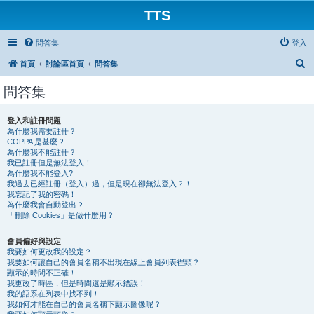
TTS
問答集
登入
搜
首頁
討論區首頁
問答集
尋
問答集
登入和註冊問題
為什麼我需要註冊？
COPPA 是甚麼？
為什麼我不能註冊？
我已註冊但是無法登入！
為什麼我不能登入?
我過去已經註冊（登入）過，但是現在卻無法登入？！
我忘記了我的密碼！
為什麼我會自動登出？
「刪除 Cookies」是做什麼用？
會員偏好與設定
我要如何更改我的設定？
我要如何讓自己的會員名稱不出現在線上會員列表裡頭？
顯示的時間不正確！
我更改了時區，但是時間還是顯示錯誤！
我的語系在列表中找不到！
我如何才能在自己的會員名稱下顯示圖像呢？