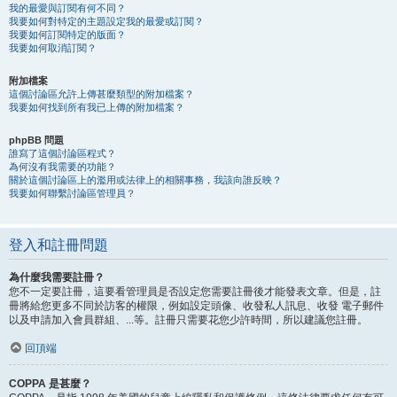
我的最愛與訂閱有何不同？
我要如何對特定的主題設定我的最愛或訂閱？
我要如何訂閱特定的版面？
我要如何取消訂閱？
附加檔案
這個討論區允許上傳甚麼類型的附加檔案？
我要如何找到所有我已上傳的附加檔案？
phpBB 問題
誰寫了這個討論區程式？
為何沒有我需要的功能？
關於這個討論區上的濫用或法律上的相關事務，我該向誰反映？
我要如何聯繫討論區管理員？
登入和註冊問題
為什麼我需要註冊？
您不一定要註冊，這要看管理員是否設定您需要註冊後才能發表文章。但是，註
冊將給您更多不同於訪客的權限，例如設定頭像、收發私人訊息、收發 電子郵件
以及申請加入會員群組、...等。註冊只需要花您少許時間，所以建議您註冊。
回頂端
COPPA 是甚麼？