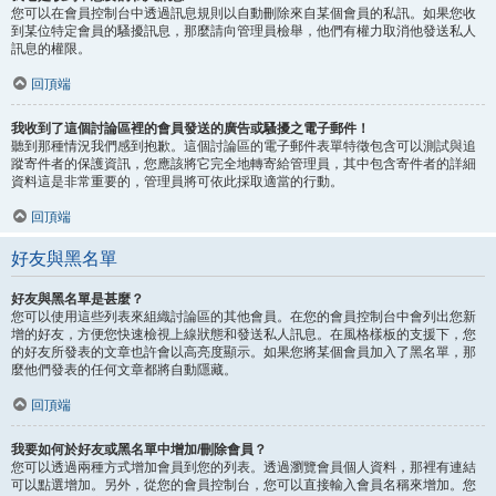
您可以在會員控制台中透過訊息規則以自動刪除來自某個會員的私訊。如果您收
到某位特定會員的騷擾訊息，那麼請向管理員檢舉，他們有權力取消他發送私人
訊息的權限。
回頂端
我收到了這個討論區裡的會員發送的廣告或騷擾之電子郵件！
聽到那種情況我們感到抱歉。這個討論區的電子郵件表單特徵包含可以測試與追
蹤寄件者的保護資訊，您應該將它完全地轉寄給管理員，其中包含寄件者的詳細
資料這是非常重要的，管理員將可依此採取適當的行動。
回頂端
好友與黑名單
好友與黑名單是甚麼？
您可以使用這些列表來組織討論區的其他會員。在您的會員控制台中會列出您新
增的好友，方便您快速檢視上線狀態和發送私人訊息。在風格樣板的支援下，您
的好友所發表的文章也許會以高亮度顯示。如果您將某個會員加入了黑名單，那
麼他們發表的任何文章都將自動隱藏。
回頂端
我要如何於好友或黑名單中增加/刪除會員？
您可以透過兩種方式增加會員到您的列表。透過瀏覽會員個人資料，那裡有連結
可以點選增加。另外，從您的會員控制台，您可以直接輸入會員名稱來增加。您