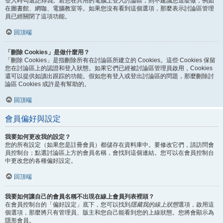
登入時勾選
記得我
。若您在共用的電腦上登入討論區，則不建議您這麼做，例如
在圖書館、網咖、電腦教室等。如果您沒有看到這個選項，那麼表示討論區管理
員已經關閉了這項功能。
回頂端
「刪除 Cookies」是做什麼用？
「刪除 Cookies」是指刪除所有在討論區所建立的 Cookies。這些 Cookies 保留
您在討論區上的認證和登入狀態。如果它們已經被討論區管理員啟用，Cookies
還可以提供如讀出跟踪的功能。假如您有登入或登出討論區的問題，那麼刪除討
論區 Cookies 或許是有幫助的。
回頂端
會員偏好與設定
我要如何更改我的設定？
您的所有設定（如果您是註冊會員）都儲存在資料庫中。要修改它們，請訪問會
員控制台；點選討論區上方的會員名稱，會找到這個連結。您可以在會員控制台
中更改您的各種偏好設定。
回頂端
我要如何讓自己的會員名稱不出現在線上會員列表裡頭？
在會員控制台的「偏好設定」底下，您可以找到
隱藏我的線上狀態
選項，啟用這
個選項，那麼將只有管理員、版主和您自己能看到您的上線狀態。您將會顯示為
隱形會員。