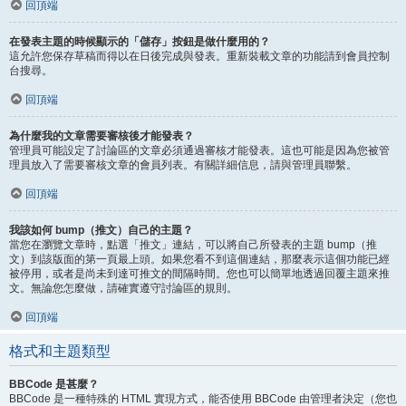
回頂端
在發表主題的時候顯示的「儲存」按鈕是做什麼用的？
這允許您保存草稿而得以在日後完成與發表。重新裝載文章的功能請到會員控制
台搜尋。
回頂端
為什麼我的文章需要審核後才能發表？
管理員可能設定了討論區的文章必須通過審核才能發表。這也可能是因為您被管
理員放入了需要審核文章的會員列表。有關詳細信息，請與管理員聯繫。
回頂端
我該如何 bump（推文）自己的主題？
當您在瀏覽文章時，點選「推文」連結，可以將自己所發表的主題 bump（推
文）到該版面的第一頁最上頭。如果您看不到這個連結，那麼表示這個功能已經
被停用，或者是尚未到達可推文的間隔時間。您也可以簡單地透過回覆主題來推
文。無論您怎麼做，請確實遵守討論區的規則。
回頂端
格式和主題類型
BBCode 是甚麼？
BBCode 是一種特殊的 HTML 實現方式，能否使用 BBCode 由管理者決定（您也