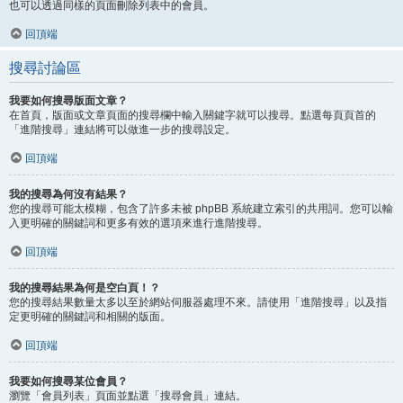
也可以透過同樣的頁面刪除列表中的會員。
回頂端
搜尋討論區
我要如何搜尋版面文章？
在首頁，版面或文章頁面的搜尋欄中輸入關鍵字就可以搜尋。點選每頁頁首的
「進階搜尋」連結將可以做進一步的搜尋設定。
回頂端
我的搜尋為何沒有結果？
您的搜尋可能太模糊，包含了許多未被 phpBB 系統建立索引的共用詞。您可以輸
入更明確的關鍵詞和更多有效的選項來進行進階搜尋。
回頂端
我的搜尋結果為何是空白頁！？
您的搜尋結果數量太多以至於網站伺服器處理不來。請使用「進階搜尋」以及指
定更明確的關鍵詞和相關的版面。
回頂端
我要如何搜尋某位會員？
瀏覽「會員列表」頁面並點選「搜尋會員」連結。