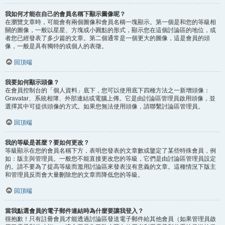
我如何才能在自己的會員名稱下顯示圖像呢？
在瀏覽文章時，可能會有兩個圖像和會員名稱一塊顯示。第一個是和您的等級相
關的圖像，一般以星星、方塊或小圓點的形式，顯示您在這個討論區的地位，或
者您已經發表了多少篇的文章。第二個通常是一個更大的圖像，這是會員的頭
像，一般是具有獨特的或個人的表徵。
回頂端
我要如何顯示頭像？
在會員控制台的「個人資料」底下，您可以使用底下四種方法之一新增頭像：
Gravatar、系統相簿、外部連結或電腦上傳。它是由討論區管理員啟用頭像，並
選擇其中可提供頭像的方式。如果您無法使用頭像，請聯繫討論區管理員。
回頂端
我的等級是甚麼？要如何更改？
等級顯示在您的會員名稱下方，表明您發表的文章數或鑒定了某些特殊會員，例
如：版主與管理員。一般您不能直接更改您的等級，它們是由討論區管理員設定
的。請不要為了提高等級而濫用討論區來發表沒有意義的文章。這種情況下版主
和管理員反而會大量刪除您的文章而降低您的等級。
回頂端
當我點選會員的電子郵件連結時為什麼要讓我登入？
很抱歉！只有註冊會員才能透過討論區發送電子郵件給其他會員（如果管理員啟