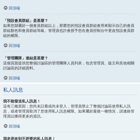
回頂端
「預設會員群組」是甚麼？
如果您隸屬於一個會員群組以上，那麼您的預設會員群組會用來顯示自己的會員
群組顏色和會員群組等級。管理員也許會授予您在會員控制台中更改預設會員群
組的權限。
回頂端
「管理團隊」連結是甚麼？
這個頁面提供您整個討論區的管理團隊人員列表，包含管理員、版主和其他相關
討論區的詳細資料。
回頂端
私人訊息
我不能發送私人訊息！
這有三種原因：您尚未註冊或尚未登入，管理員禁止了整個討論區使用私人訊
息，或者管理員取消了您使用私人訊息權限。如果屬於最後一種情況，請連絡管
理員以獲得更多的資訊。
回頂端
我老是收到不想要的私人訊息！