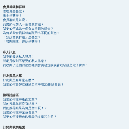
會員等級和群組
管理員是甚麼？
版主是甚麼？
會員群組是甚麼？
我要如何加入一個會員群組？
我要如何成為一個會員群組的組長？
為何某些會員群組能顯示出不同的顏色？
「預設會員群組」是甚麼？
「管理團隊」連結是甚麼？
私人訊息
我不能發送私人訊息！
我老是收到不想要的私人訊息！
我收到了這個討論區裡的會員發送的廣告或騷擾之電子郵件！
好友與黑名單
好友與黑名單是甚麼？
我要如何於好友或黑名單中增加/刪除會員？
搜尋討論區
我要如何搜尋版面文章？
我的搜尋為何沒有結果？
我的搜尋結果為何是空白頁！？
我要如何搜尋某位會員？
我要如何搜尋自己發表的文章和主題？
訂閱與我的最愛