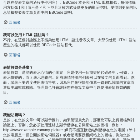
可以在發表文章的過程中停用它）。BBCode 本身和 HTML 風格相似，每個標籤
用方括弧 [ 和 ] 而不是 < 和 > 並且這種方式提供更多的顯示控制。要得到更多的訊
息請檢視發表文章頁面中的 BBCode 說明。
回頂端
我可以使用 HTML 語法嗎？
不行。在這個討論區上不能夠使用 HTML 語法發表文章。大部份使用 HTML 語法
產生的格式都可以使用 BBCode 語法替代。
回頂端
表情符號是甚麼？
表情符號，是能夠表示心情的小圖案，它是使用一個簡短的代碼產生，例如，:)
表示快樂的，而 :( 表示悲傷的。所有表情符號的列表可以在發文的頁面看到。然
而，試著不要過度使用表情符號，因為它們會很快地傳遞一篇難以閱讀的文章而
遭版主編輯或移除。管理員也許會設限您在每篇文章中可以使用表情符號的數
目。
回頂端
我能貼圖嗎？
是的，在您的文章中可以顯示圖片。如果管理員允許，那麼您可以上傳圖檔到討
論區上。否則，您必須使用連結去顯示儲存在公開網站上的圖檔，例如：
http://www.example.com/my-picture.gif 而不能直接連結到儲存在您的電腦（除非
您的電腦是一個公開的網站伺服器）或者是需要授權網站上的圖檔，例如您的
hotmail 或者 yahoo 信箱，或是受密碼保護的網站。要顯示連結的圖檔，請使用