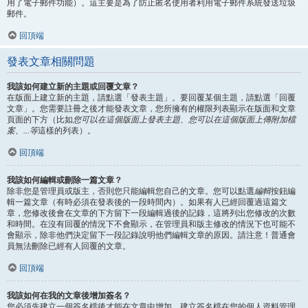
用了電子郵件功能）。這主要是為了防止匿名使用者利用電子郵件系統發送垃圾
郵件。
回頂端
發表文章相關問題
我該如何建立新的主題或回覆文章？
在版面上建立新的主題，請點選「發表主題」。要回覆某個主題，請點選「回覆
文章」。您需要註冊之後才能發表文章，您所擁有的權限列表顯示在版面和文章
頁面的下方（比如
您可以在這個版面上發表主題、您可以在這個版面上傳附加檔
案、...等
這樣的列表）。
回頂端
我該如何編輯或刪除一篇文章？
除非您是管理員或版主，否則您只能編輯您自己的文章。您可以點選
編輯
按鈕編
輯一篇文章（有時必須在發表後的一段時間內）。如果有人已經回覆過這篇文
章，您修改後會在文章的下方留下一段編輯過後的記錄，這將列出您修改的次數
和時間。在沒有回覆的情況下不會顯示，在管理員和版主修改的情況下也可能不
會顯示，除非他們決定留下一段記錄說明他們編輯文章的原因。請注意！普通會
員無法刪除已經有人回覆的文章。
回頂端
我該如何在我的文章後增加簽名？
您必須先建立一個簽名檔後才能在文章中增加，建立簽名檔在您的個人資料管理