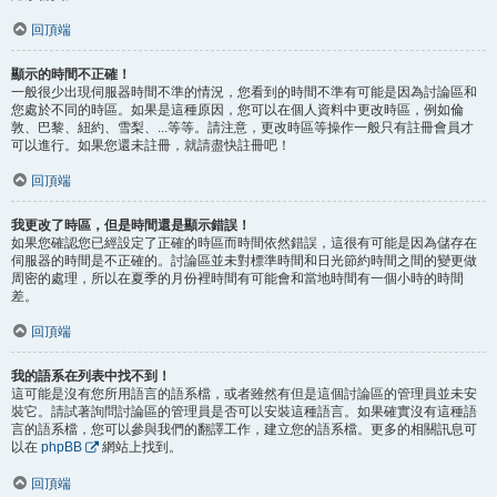
回頂端
顯示的時間不正確！
一般很少出現伺服器時間不準的情況，您看到的時間不準有可能是因為討論區和
您處於不同的時區。如果是這種原因，您可以在個人資料中更改時區，例如倫
敦、巴黎、紐約、雪梨、...等等。請注意，更改時區等操作一般只有註冊會員才
可以進行。如果您還未註冊，就請盡快註冊吧！
回頂端
我更改了時區，但是時間還是顯示錯誤！
如果您確認您已經設定了正確的時區而時間依然錯誤，這很有可能是因為儲存在
伺服器的時間是不正確的。討論區並未對標準時間和日光節約時間之間的變更做
周密的處理，所以在夏季的月份裡時間有可能會和當地時間有一個小時的時間
差。
回頂端
我的語系在列表中找不到！
這可能是沒有您所用語言的語系檔，或者雖然有但是這個討論區的管理員並未安
裝它。請試著詢問討論區的管理員是否可以安裝這種語言。如果確實沒有這種語
言的語系檔，您可以參與我們的翻譯工作，建立您的語系檔。更多的相關訊息可
以在
phpBB
網站上找到。
回頂端