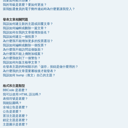
我要如何顯示頭像？
我的等級是甚麼？要如何更改？
當我點選會員的電子郵件連結時為什麼要讓我登入？
發表文章相關問題
我該如何建立新的主題或回覆文章？
我該如何編輯或刪除一篇文章？
我該如何在我的文章後增加簽名？
我該如何建立一個投票？
為什麼我不能增加更多的投票選項？
我該如何編輯或刪除一個投票？
為什麼我不能訪問這個版面？
為什麼我不能上傳附加檔案？
為什麼我收到了一個警告？
我該如何向版主檢舉文章？
在發表主題的時候顯示的「儲存」按鈕是做什麼用的？
為什麼我的文章需要審核後才能發表？
我該如何 bump（推文）自己的主題？
格式和主題類型
BBCode 是甚麼？
我可以使用 HTML 語法嗎？
表情符號是甚麼？
我能貼圖嗎？
全域公告是甚麼？
公告是甚麼？
置頂主題是甚麼？
鎖定主題是甚麼？
主題圖示是甚麼？