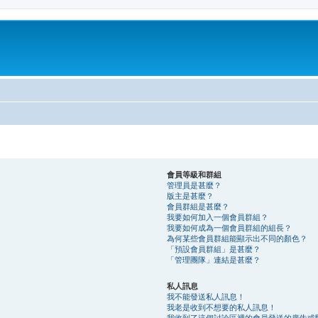
會員等級和群組
管理員是甚麼？
版主是甚麼？
會員群組是甚麼？
我要如何加入一個會員群組？
我要如何成為一個會員群組的組長？
為何某些會員群組能顯示出不同的顏色？
「預設會員群組」是甚麼？
「管理團隊」連結是甚麼？
私人訊息
我不能發送私人訊息！
我老是收到不想要的私人訊息！
我收到了這個討論區裡的會員發送的廣告或