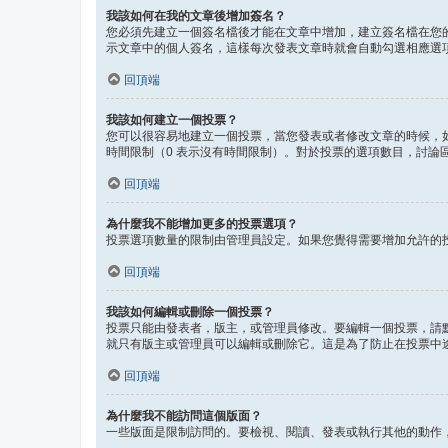
我該如何在我的文章後增加簽名？
您必須先建立一個簽名檔後才能在文章中增加，建立簽名檔在您
示文章中的個人簽名，這樣每次發表文章時就會自動勾選相應選
回頂端
我該如何建立一個投票？
您可以很容易地建立一個投票，當您發表或者修改文章的時候，
時間限制（0 表示沒有時間限制）。對於投票的選項數目，討論
回頂端
為什麼我不能增加更多的投票選項？
投票選項數量的限制由管理員設定。如果您覺得需要增加允許的
回頂端
我該如何編輯或刪除一個投票？
投票只能由發表者，版主，或管理員修改。要編輯一個投票，請
就只有版主或管理員可以編輯或刪除它。這是為了防止在投票中
回頂端
為什麼我不能訪問這個版面？
一些版面是限制訪問的。要檢視、閱讀、發表或執行其他的動作