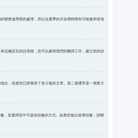
間的變更做周密的處理，所以在夏季的月份裡時間有可能會和當地
沒有這種語言的語系檔，您可以參與我們的翻譯工作，建立您的語
的地位，或者您已經發表了多少篇的文章。第二個通常是一個更大
用頭像，並選擇其中可提供頭像的方式。如果您無法使用頭像，請聯