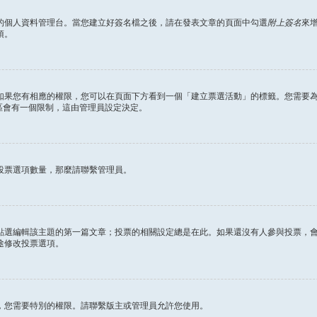
的個人資料管理台。當您建立好簽名檔之後，請在發表文章的頁面中勾選
附上簽名
來
項。
如果您有相應的權限，您可以在頁面下方看到一個「建立票選活動」的標籤。您需要
區會有一個限制，這由管理員設定決定。
投票選項數量，那麼請聯繫管理員。
點選編輯該主題的第一篇文章；投票的相關設定總是在此。如果還沒有人參與投票，
途修改投票選項。
，您需要特別的權限。請聯繫版主或管理員允許您使用。