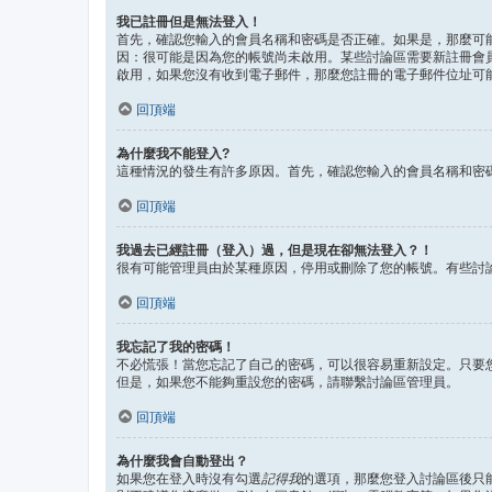
我已註冊但是無法登入！
首先，確認您輸入的會員名稱和密碼是否正確。如果是，那麼可能
因：很可能是因為您的帳號尚未啟用。某些討論區需要新註冊會
啟用，如果您沒有收到電子郵件，那麼您註冊的電子郵件位址可
回頂端
為什麼我不能登入?
這種情況的發生有許多原因。首先，確認您輸入的會員名稱和密
回頂端
我過去已經註冊（登入）過，但是現在卻無法登入？！
很有可能管理員由於某種原因，停用或刪除了您的帳號。有些討
回頂端
我忘記了我的密碼！
不必慌張！當您忘記了自己的密碼，可以很容易重新設定。只要
但是，如果您不能夠重設您的密碼，請聯繫討論區管理員。
回頂端
為什麼我會自動登出？
如果您在登入時沒有勾選
記得我
的選項，那麼您登入討論區後只