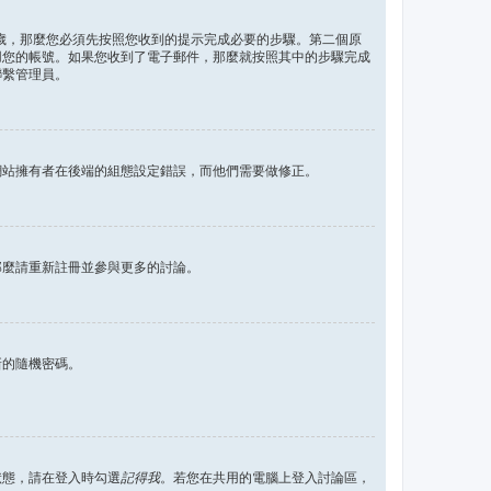
 歲，那麼您必須先按照您收到的提示完成必要的步驟。第二個原
用您的帳號。如果您收到了電子郵件，那麼就按照其中的步驟完成
聯繫管理員。
網站擁有者在後端的組態設定錯誤，而他們需要做修正。
那麼請重新註冊並參與更多的討論。
新的隨機密碼。
狀態，請在登入時勾選
記得我
。若您在共用的電腦上登入討論區，