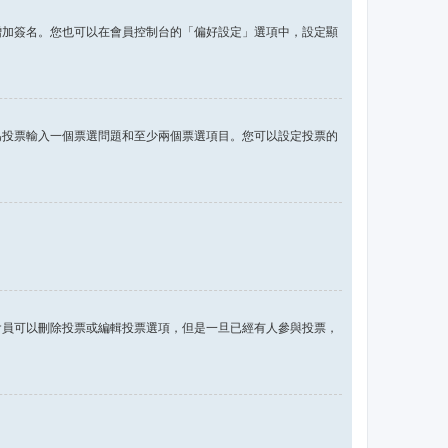
增加簽名。您也可以在會員控制台的「偏好設定」選項中，設定顯
為投票輸入一個票選問題和至少兩個票選項目。您可以設定投票的
會員可以刪除投票或編輯投票選項，但是一旦已經有人參與投票，