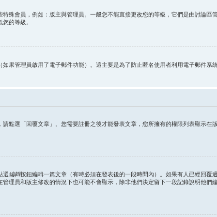
些特殊會員，例如：版主與管理員。一般您不能直接更改您的等級，它們是由討論區
低您的等級。
（如果管理員啟用了電子郵件功能）。這主要是為了防止匿名使用者利用電子郵件系
，請點選「回覆文章」。您需要註冊之後才能發表文章，您所擁有的權限列表顯示在
點選
編輯
按鈕編輯一篇文章（有時必須在發表後的一段時間內）。如果有人已經回覆
在管理員和版主修改的情況下也可能不會顯示，除非他們決定留下一段記錄說明他們