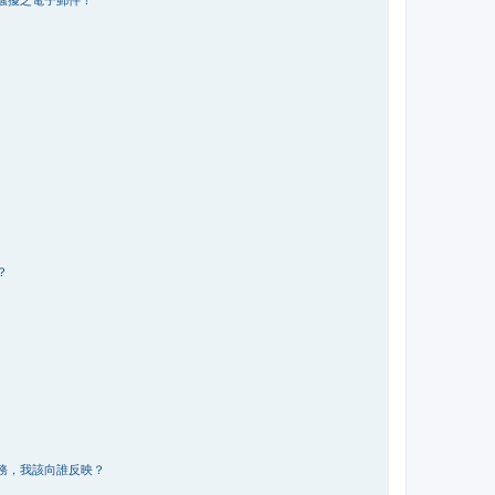
？
務，我該向誰反映？