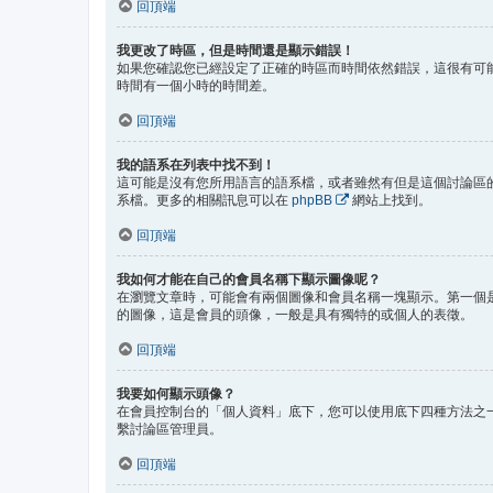
回頂端
我更改了時區，但是時間還是顯示錯誤！
如果您確認您已經設定了正確的時區而時間依然錯誤，這很有可
時間有一個小時的時間差。
回頂端
我的語系在列表中找不到！
這可能是沒有您所用語言的語系檔，或者雖然有但是這個討論區
系檔。更多的相關訊息可以在
phpBB
網站上找到。
回頂端
我如何才能在自己的會員名稱下顯示圖像呢？
在瀏覽文章時，可能會有兩個圖像和會員名稱一塊顯示。第一個
的圖像，這是會員的頭像，一般是具有獨特的或個人的表徵。
回頂端
我要如何顯示頭像？
在會員控制台的「個人資料」底下，您可以使用底下四種方法之一
繫討論區管理員。
回頂端