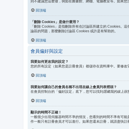
則不建議您這麼做，例如在圖書館、網咖、電腦教室等。如果您
回頂端
「刪除 Cookies」是做什麼用？
「刪除 Cookies」是指刪除所有在討論區所建立的 Cookie
論區的問題，那麼刪除討論區 Cookies 或許是有幫助的。
回頂端
會員偏好與設定
我要如何更改我的設定？
您的所有設定（如果您是註冊會員）都儲存在資料庫中。要修改
回頂端
我要如何讓自己的會員名稱不出現在線上會員列表裡頭？
在會員控制台的「偏好設定」底下，您可以找到
隱藏我的線上狀
回頂端
顯示的時間不正確！
一般很少出現伺服器時間不準的情況，您看到的時間不準有可能是
作一般只有註冊會員才可以進行。如果您還未註冊，就請盡快註