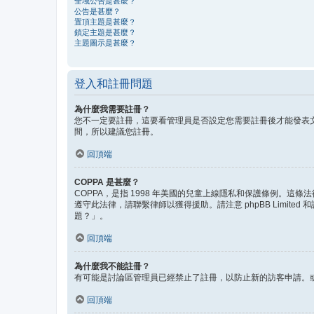
全域公告是甚麼？
公告是甚麼？
置頂主題是甚麼？
鎖定主題是甚麼？
主題圖示是甚麼？
登入和註冊問題
為什麼我需要註冊？
您不一定要註冊，這要看管理員是否設定您需要註冊後才能發表文
間，所以建議您註冊。
回頂端
COPPA 是甚麼？
COPPA，是指 1998 年美國的兒童上線隱私和保護條例。
遵守此法律，請聯繫律師以獲得援助。請注意 phpBB Lim
題？」。
回頂端
為什麼我不能註冊？
有可能是討論區管理員已經禁止了註冊，以防止新的訪客申請。或
回頂端