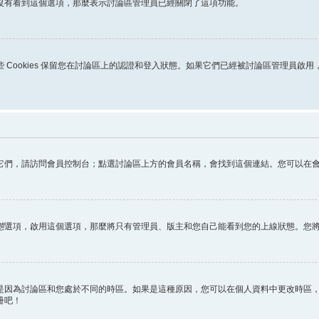
沒有看到這個選項，那麼表示討論區管理員已經關閉了這項功能。
s。這些 Cookies 保留您在討論區上的認證和登入狀態。如果它們已經被討論區管理員啟
它們，請訪問會員控制台；點選討論區上方的會員名稱，會找到這個連結。您可以在
態
選項，啟用這個選項，那麼將只有管理員、版主和您自己能看到您的上線狀態。您
因為討論區和您處於不同的時區。如果是這種原因，您可以在個人資料中更改時區，例
冊吧！