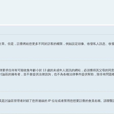
章。但是，註冊將給您更多不同於訪客的權限，例如設定頭像、收發私人訊息、收發 電
這條法律要求任何有可能收集年齡小於 13 歲的未成年人資訊的網站，必須獲得其父母
ited 和討論區的擁有者，並不會提供法律諮詢，也不為各種法律事件提供幫助，除非有
是討論區管理者封鎖了您所連線的 IP 位址或者禁用您想要註冊的會員名稱。請聯繫