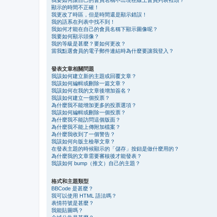
顯示的時間不正確！
我更改了時區，但是時間還是顯示錯誤！
我的語系在列表中找不到！
我如何才能在自己的會員名稱下顯示圖像呢？
我要如何顯示頭像？
我的等級是甚麼？要如何更改？
當我點選會員的電子郵件連結時為什麼要讓我登入？
發表文章相關問題
我該如何建立新的主題或回覆文章？
我該如何編輯或刪除一篇文章？
我該如何在我的文章後增加簽名？
我該如何建立一個投票？
為什麼我不能增加更多的投票選項？
我該如何編輯或刪除一個投票？
為什麼我不能訪問這個版面？
為什麼我不能上傳附加檔案？
為什麼我收到了一個警告？
我該如何向版主檢舉文章？
在發表主題的時候顯示的「儲存」按鈕是做什麼用的？
為什麼我的文章需要審核後才能發表？
我該如何 bump（推文）自己的主題？
格式和主題類型
BBCode 是甚麼？
我可以使用 HTML 語法嗎？
表情符號是甚麼？
我能貼圖嗎？