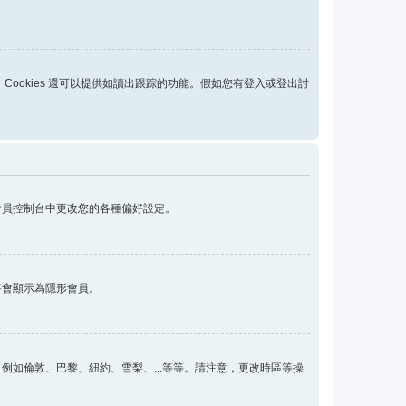
用，Cookies 還可以提供如讀出跟踪的功能。假如您有登入或登出討
會員控制台中更改您的各種偏好設定。
將會顯示為隱形會員。
如倫敦、巴黎、紐約、雪梨、...等等。請注意，更改時區等操