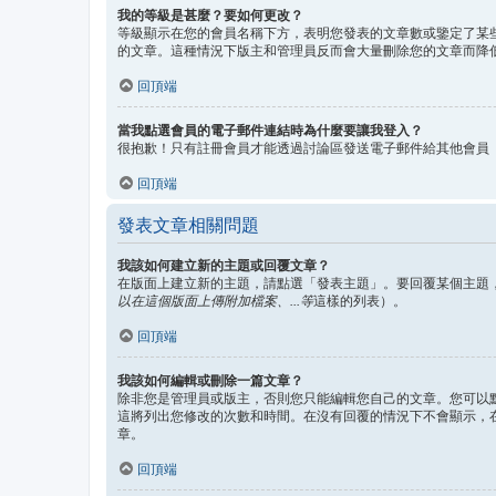
我的等級是甚麼？要如何更改？
等級顯示在您的會員名稱下方，表明您發表的文章數或鑒定了某
的文章。這種情況下版主和管理員反而會大量刪除您的文章而降
回頂端
當我點選會員的電子郵件連結時為什麼要讓我登入？
很抱歉！只有註冊會員才能透過討論區發送電子郵件給其他會員
回頂端
發表文章相關問題
我該如何建立新的主題或回覆文章？
在版面上建立新的主題，請點選「發表主題」。要回覆某個主題
以在這個版面上傳附加檔案、...等
這樣的列表）。
回頂端
我該如何編輯或刪除一篇文章？
除非您是管理員或版主，否則您只能編輯您自己的文章。您可以
這將列出您修改的次數和時間。在沒有回覆的情況下不會顯示，
章。
回頂端