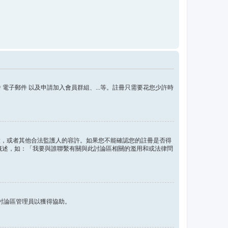
子郵件 以及申請加入會員群組、...等。註冊只需要花您少許時
的同意，或者其他合法監護人的容許。如果您不能確認您的註冊是否得
問題概述，如：「我要與誰聯繫有關與此討論區相關的濫用和或法律問
討論區管理員以獲得協助。