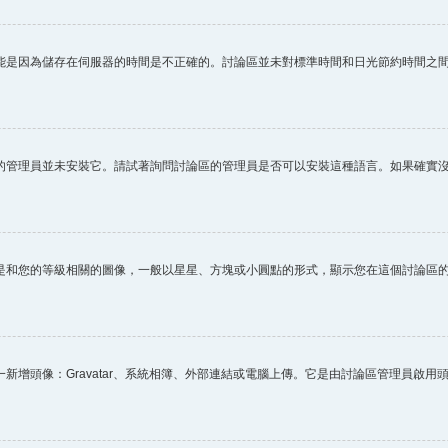
能是因為儲存在伺服器的時間是不正確的。討論區並未對標準時間和日光節約時間之
的管理員並未安裝它。請試著詢問討論區的管理員是否可以安裝這種語言。如果確實
是和您的等級相關的圖像，一般以星星、方塊或小圓點的形式，顯示您在這個討論區
新增頭像：Gravatar、系統相簿、外部連結或電腦上傳。它是由討論區管理員啟