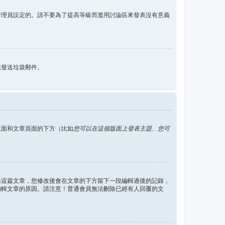
管理員設定的。請不要為了提高等級而濫用討論區來發表沒有意義
統發送垃圾郵件。
版面和文章頁面的下方（比如
您可以在這個版面上發表主題、您可
過這篇文章，您修改後會在文章的下方留下一段編輯過後的記錄，
編輯文章的原因。請注意！普通會員無法刪除已經有人回覆的文