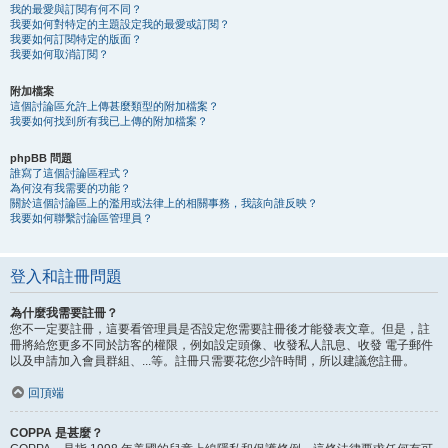
我的最愛與訂閱有何不同？
我要如何對特定的主題設定我的最愛或訂閱？
我要如何訂閱特定的版面？
我要如何取消訂閱？
附加檔案
這個討論區允許上傳甚麼類型的附加檔案？
我要如何找到所有我已上傳的附加檔案？
phpBB 問題
誰寫了這個討論區程式？
為何沒有我需要的功能？
關於這個討論區上的濫用或法律上的相關事務，我該向誰反映？
我要如何聯繫討論區管理員？
登入和註冊問題
為什麼我需要註冊？
您不一定要註冊，這要看管理員是否設定您需要註冊後才能發表文章。但是，註
冊將給您更多不同於訪客的權限，例如設定頭像、收發私人訊息、收發 電子郵件
以及申請加入會員群組、...等。註冊只需要花您少許時間，所以建議您註冊。
回頂端
COPPA 是甚麼？