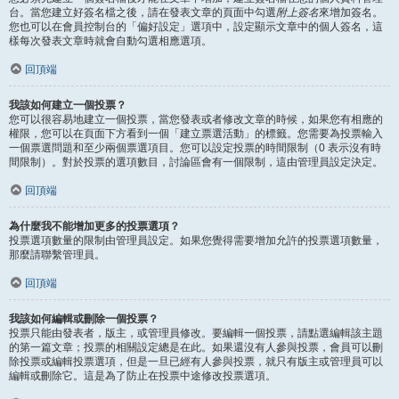
台。當您建立好簽名檔之後，請在發表文章的頁面中勾選
附上簽名
來增加簽名。
您也可以在會員控制台的「偏好設定」選項中，設定顯示文章中的個人簽名，這
樣每次發表文章時就會自動勾選相應選項。
回頂端
我該如何建立一個投票？
您可以很容易地建立一個投票，當您發表或者修改文章的時候，如果您有相應的
權限，您可以在頁面下方看到一個「建立票選活動」的標籤。您需要為投票輸入
一個票選問題和至少兩個票選項目。您可以設定投票的時間限制（0 表示沒有時
間限制）。對於投票的選項數目，討論區會有一個限制，這由管理員設定決定。
回頂端
為什麼我不能增加更多的投票選項？
投票選項數量的限制由管理員設定。如果您覺得需要增加允許的投票選項數量，
那麼請聯繫管理員。
回頂端
我該如何編輯或刪除一個投票？
投票只能由發表者，版主，或管理員修改。要編輯一個投票，請點選編輯該主題
的第一篇文章；投票的相關設定總是在此。如果還沒有人參與投票，會員可以刪
除投票或編輯投票選項，但是一旦已經有人參與投票，就只有版主或管理員可以
編輯或刪除它。這是為了防止在投票中途修改投票選項。