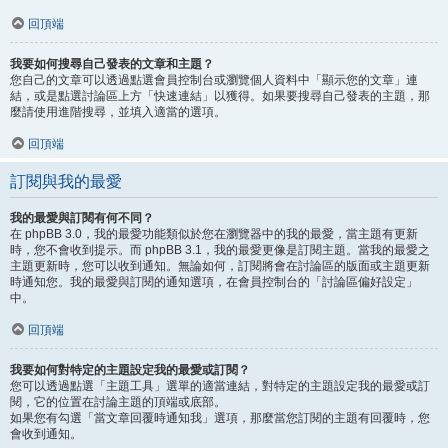
回頂端
我要如何搜尋自己發表的文章和主題？
您自己的文章可以透過點選會員控制台或瀏覽個人資料中「顯示您的文章」連
結，或是點選討論區上方「快速連結」以獲得。如果要搜尋自己發表的主題，那
麼請使用進階搜尋，並填入適當的選項。
回頂端
訂閱與我的最愛
我的最愛與訂閱有何不同？
在 phpBB 3.0，我的最愛功能類似於您在瀏覽器中的我的最愛，當主題有更新
時，您不會收到提示。而 phpBB 3.1，我的最愛更像是訂閱主題。當我的最愛之
主題更新時，您可以收到通知。無論如何，訂閱將會在討論區的版面或主題更新
時通知您。我的最愛與訂閱的通知選項，在會員控制台的「討論區偏好設定」
中。
回頂端
我要如何對特定的主題設定我的最愛或訂閱？
您可以透過點選「主題工具」選單的適當連結，對特定的主題設定我的最愛或訂
閱，它的位置在討論主題的頂端或底部。
如果您有勾選「當文章回覆時通知我」選項，那麼當您訂閱的主題有回覆時，您
會收到通知。