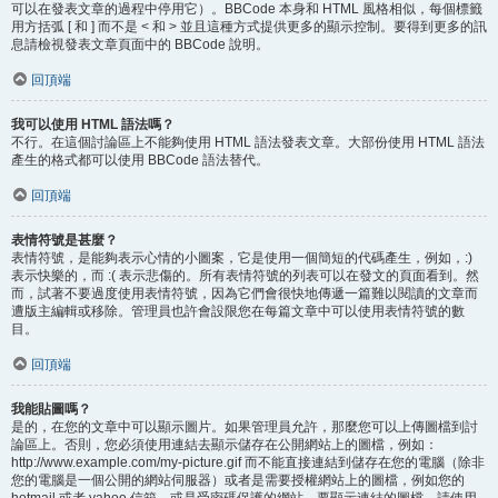
可以在發表文章的過程中停用它）。BBCode 本身和 HTML 風格相似，每個標籤
用方括弧 [ 和 ] 而不是 < 和 > 並且這種方式提供更多的顯示控制。要得到更多的訊
息請檢視發表文章頁面中的 BBCode 說明。
回頂端
我可以使用 HTML 語法嗎？
不行。在這個討論區上不能夠使用 HTML 語法發表文章。大部份使用 HTML 語法
產生的格式都可以使用 BBCode 語法替代。
回頂端
表情符號是甚麼？
表情符號，是能夠表示心情的小圖案，它是使用一個簡短的代碼產生，例如，:)
表示快樂的，而 :( 表示悲傷的。所有表情符號的列表可以在發文的頁面看到。然
而，試著不要過度使用表情符號，因為它們會很快地傳遞一篇難以閱讀的文章而
遭版主編輯或移除。管理員也許會設限您在每篇文章中可以使用表情符號的數
目。
回頂端
我能貼圖嗎？
是的，在您的文章中可以顯示圖片。如果管理員允許，那麼您可以上傳圖檔到討
論區上。否則，您必須使用連結去顯示儲存在公開網站上的圖檔，例如：
http://www.example.com/my-picture.gif 而不能直接連結到儲存在您的電腦（除非
您的電腦是一個公開的網站伺服器）或者是需要授權網站上的圖檔，例如您的
hotmail 或者 yahoo 信箱，或是受密碼保護的網站。要顯示連結的圖檔，請使用