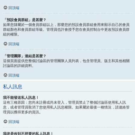
回頂端
「預設會員群組」是甚麼？
如果您隸屬於一個會員群組以上，那麼您的預設會員群組會用來顯示自己的會員
群組顏色和會員群組等級。管理員也許會授予您在會員控制台中更改預設會員群
組的權限。
回頂端
「管理團隊」連結是甚麼？
這個頁面提供您整個討論區的管理團隊人員列表，包含管理員、版主和其他相關
討論區的詳細資料。
回頂端
私人訊息
我不能發送私人訊息！
這有三種原因：您尚未註冊或尚未登入，管理員禁止了整個討論區使用私人訊
息，或者管理員取消了您使用私人訊息權限。如果屬於最後一種情況，請連絡管
理員以獲得更多的資訊。
回頂端
我老是收到不想要的私人訊息！