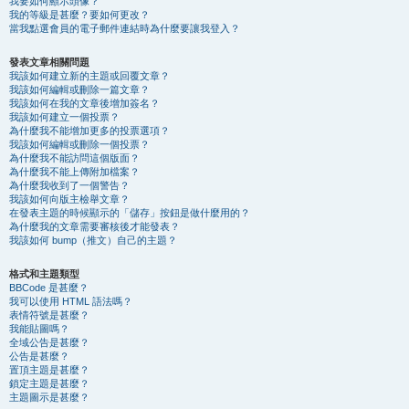
我要如何顯示頭像？
我的等級是甚麼？要如何更改？
當我點選會員的電子郵件連結時為什麼要讓我登入？
發表文章相關問題
我該如何建立新的主題或回覆文章？
我該如何編輯或刪除一篇文章？
我該如何在我的文章後增加簽名？
我該如何建立一個投票？
為什麼我不能增加更多的投票選項？
我該如何編輯或刪除一個投票？
為什麼我不能訪問這個版面？
為什麼我不能上傳附加檔案？
為什麼我收到了一個警告？
我該如何向版主檢舉文章？
在發表主題的時候顯示的「儲存」按鈕是做什麼用的？
為什麼我的文章需要審核後才能發表？
我該如何 bump（推文）自己的主題？
格式和主題類型
BBCode 是甚麼？
我可以使用 HTML 語法嗎？
表情符號是甚麼？
我能貼圖嗎？
全域公告是甚麼？
公告是甚麼？
置頂主題是甚麼？
鎖定主題是甚麼？
主題圖示是甚麼？