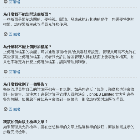
回頂端
為什麼我不能訪問這個版面？
一些版面是限制訪問的。要檢視、閱讀、發表或執行其他的動作，您需要特別的
權限。請聯繫版主或管理員允許您使用。
回頂端
為什麼我不能上傳附加檔案？
上傳附加檔案的功能，可以通過版面/會員/會員群組來設定。管理員可能不允許在
某些版面上傳附加檔案，或者只允許討論區管理人員在版面上發表附加檔案。如
果您不確定為什麼上傳附加檔案，請與管理員聯繫。
回頂端
為什麼我收到了一個警告？
每個管理員對自己的討論區都有一套規則。如果您違反了規則，那麼您也許會收
到一個警告。請注意！這是討論區管理人員的決定，phpBB Limited 官方和這些
警告無關。如果您不確知為何會收到一個警告，那麼請聯繫討論區管理員。
回頂端
我該如何向版主檢舉文章？
如果管理員允許檢舉，請在您想檢舉的文章上點選檢舉的按鈕，而後按照提示的
步驟完成檢舉。