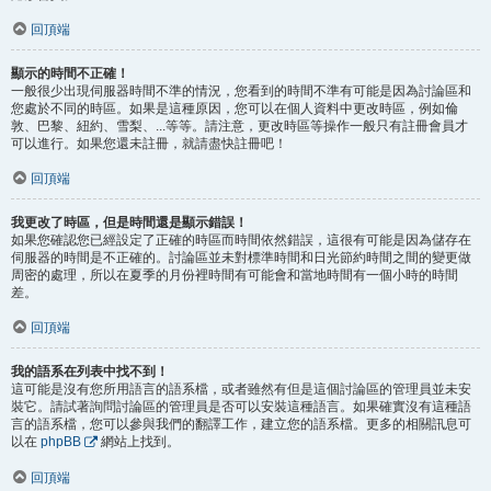
回頂端
顯示的時間不正確！
一般很少出現伺服器時間不準的情況，您看到的時間不準有可能是因為討論區和
您處於不同的時區。如果是這種原因，您可以在個人資料中更改時區，例如倫
敦、巴黎、紐約、雪梨、...等等。請注意，更改時區等操作一般只有註冊會員才
可以進行。如果您還未註冊，就請盡快註冊吧！
回頂端
我更改了時區，但是時間還是顯示錯誤！
如果您確認您已經設定了正確的時區而時間依然錯誤，這很有可能是因為儲存在
伺服器的時間是不正確的。討論區並未對標準時間和日光節約時間之間的變更做
周密的處理，所以在夏季的月份裡時間有可能會和當地時間有一個小時的時間
差。
回頂端
我的語系在列表中找不到！
這可能是沒有您所用語言的語系檔，或者雖然有但是這個討論區的管理員並未安
裝它。請試著詢問討論區的管理員是否可以安裝這種語言。如果確實沒有這種語
言的語系檔，您可以參與我們的翻譯工作，建立您的語系檔。更多的相關訊息可
以在
phpBB
網站上找到。
回頂端