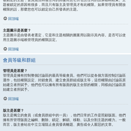
題被鎖定的原因有很多，而且只有版主及管理員才有此權限。如果管理員有開放
權限的話，那麼您也可以鎖定自己所發表的主題。
回頂端
主題圖示是甚麼？
主題圖示是由發表者選定，它是和主題相關的圖案用以顯示其內容。是否可以使
用主題圖示端賴管理員的權限設定。
回頂端
會員等級和群組
管理員是甚麼？
管理員是擁有控制整個討論區的最高等級會員。他們可以從各個方面控制討論區
運作，包括權限設定、封鎖會員、建立會員群組或版主等，這些權限由討論區原
始建立者所賦予。他們也可以擁有所有版面的版主全部的權限，同樣由討論區原
始建立者所賦予。
回頂端
版主是甚麼？
版主是獨立的會員（或會員群組中的一員），他們日常的工作是照顧版面。他們
擁有所管理版面之編輯、刪除、鎖定、解鎖、移動、以及分割主題的權力。一般
而言，版主會站在中立立場阻止會員發表離題、廣告或令人厭惡的文章。