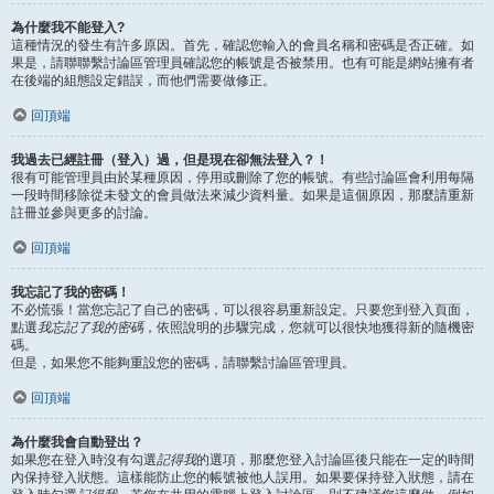
為什麼我不能登入?
這種情況的發生有許多原因。首先，確認您輸入的會員名稱和密碼是否正確。如
果是，請聯聯繫討論區管理員確認您的帳號是否被禁用。也有可能是網站擁有者
在後端的組態設定錯誤，而他們需要做修正。
回頂端
我過去已經註冊（登入）過，但是現在卻無法登入？！
很有可能管理員由於某種原因，停用或刪除了您的帳號。有些討論區會利用每隔
一段時間移除從未發文的會員做法來減少資料量。如果是這個原因，那麼請重新
註冊並參與更多的討論。
回頂端
我忘記了我的密碼！
不必慌張！當您忘記了自己的密碼，可以很容易重新設定。只要您到登入頁面，
點選
我忘記了我的密碼
，依照說明的步驟完成，您就可以很快地獲得新的隨機密
碼。
但是，如果您不能夠重設您的密碼，請聯繫討論區管理員。
回頂端
為什麼我會自動登出？
如果您在登入時沒有勾選
記得我
的選項，那麼您登入討論區後只能在一定的時間
內保持登入狀態。這樣能防止您的帳號被他人誤用。如果要保持登入狀態，請在