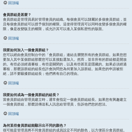
回頂端
會員群組是甚麼？
會員群組是管理員易於管理會員的組織。每個會員可以隸屬於多個會員群組，並
且每個會員群組可以授予個別的權限。這使得管理員可以同時改變多個會員的權
限，像是改變版主的權限，或允許其可以進入某個私密性的版面。
回頂端
我要如何加入一個會員群組？
您可以經由會員控制台中的「會員群組」連結去瀏覽所有的會員群組。如果您想
要加入其中某個群組那麼您可以直接點選加入。然而，並非所有的群組都是開放
的。有些必須經過審核，有些是關閉的，以及有些甚至是隱藏的。如果必須經過
審核，那麼該群組的組長也許會詢問您為何要加入該群組。如果您的申請被拒
絕，請不要騷擾群組組長；他們將有自己的理由。
回頂端
我要如何成為一個會員群組的組長？
當會員群組由管理員建立時，通常會指定一個會員群組組長。如果您有興趣建立
一個會員群組，那麼請傳送私人訊息給管理員，告訴他們您的想法。
回頂端
為何某些會員群組能顯示出不同的顏色？
很可能是管理員將不同會員群組的成員設定不同的顏色，以方便區分會員群組。