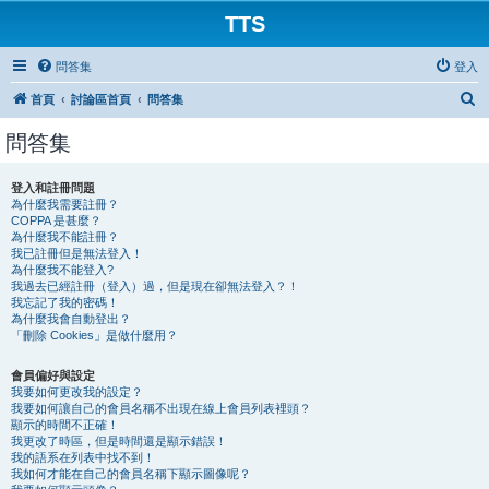
TTS
問答集
登入
搜
首頁
討論區首頁
問答集
尋
問答集
登入和註冊問題
為什麼我需要註冊？
COPPA 是甚麼？
為什麼我不能註冊？
我已註冊但是無法登入！
為什麼我不能登入?
我過去已經註冊（登入）過，但是現在卻無法登入？！
我忘記了我的密碼！
為什麼我會自動登出？
「刪除 Cookies」是做什麼用？
會員偏好與設定
我要如何更改我的設定？
我要如何讓自己的會員名稱不出現在線上會員列表裡頭？
顯示的時間不正確！
我更改了時區，但是時間還是顯示錯誤！
我的語系在列表中找不到！
我如何才能在自己的會員名稱下顯示圖像呢？