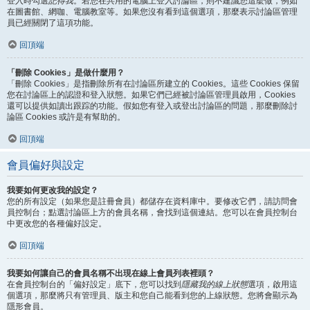
登入時勾選
記得我
。若您在共用的電腦上登入討論區，則不建議您這麼做，例如
在圖書館、網咖、電腦教室等。如果您沒有看到這個選項，那麼表示討論區管理
員已經關閉了這項功能。
回頂端
「刪除 Cookies」是做什麼用？
「刪除 Cookies」是指刪除所有在討論區所建立的 Cookies。這些 Cookies 保留
您在討論區上的認證和登入狀態。如果它們已經被討論區管理員啟用，Cookies
還可以提供如讀出跟踪的功能。假如您有登入或登出討論區的問題，那麼刪除討
論區 Cookies 或許是有幫助的。
回頂端
會員偏好與設定
我要如何更改我的設定？
您的所有設定（如果您是註冊會員）都儲存在資料庫中。要修改它們，請訪問會
員控制台；點選討論區上方的會員名稱，會找到這個連結。您可以在會員控制台
中更改您的各種偏好設定。
回頂端
我要如何讓自己的會員名稱不出現在線上會員列表裡頭？
在會員控制台的「偏好設定」底下，您可以找到
隱藏我的線上狀態
選項，啟用這
個選項，那麼將只有管理員、版主和您自己能看到您的上線狀態。您將會顯示為
隱形會員。