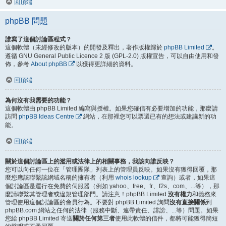
回頂端
phpBB 問題
誰寫了這個討論區程式？
這個軟體（未經修改的版本）的開發及釋出，著作版權歸於
phpBB Limited
。
遵循 GNU General Public Licence 2 版 (GPL-2.0) 版權宣告，可以自由使用和發
佈，參考
About phpBB
以獲得更詳細的資料。
回頂端
為何沒有我需要的功能？
這個軟體由 phpBB Limited 編寫與授權。如果您確信有必要增加的功能，那麼請
訪問
phpBB Ideas Centre
網站，在那裡您可以票選已有的想法或建議新的功
能。
回頂端
關於這個討論區上的濫用或法律上的相關事務，我該向誰反映？
您可以向任何一位在「管理團隊」列表上的管理員反映。如果沒有獲得回覆，那
麼您應該聯繫該網域名稱的擁有者（利用
whois lookup
查詢）或者，如果這
個討論區是運行在免費的伺服器（例如 yahoo、free、fr、f2s、com、...等），那
麼請聯繫其管理者或違規管理部門。請注意！phpBB Limited
沒有權力
和義務來
管理使用這個討論區的會員行為。不要對 phpBB Limited 詢問
沒有直接關係
到
phpBB.com 網站之任何的法律（服務中斷、連帶責任、誹謗、...等）問題。如果
您給 phpBB Limited 寄送
關於任何第三者
使用此軟體的信件，都將可能獲得簡短