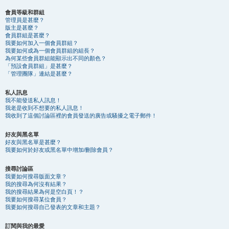
會員等級和群組
管理員是甚麼？
版主是甚麼？
會員群組是甚麼？
我要如何加入一個會員群組？
我要如何成為一個會員群組的組長？
為何某些會員群組能顯示出不同的顏色？
「預設會員群組」是甚麼？
「管理團隊」連結是甚麼？
私人訊息
我不能發送私人訊息！
我老是收到不想要的私人訊息！
我收到了這個討論區裡的會員發送的廣告或騷擾之電子郵件！
好友與黑名單
好友與黑名單是甚麼？
我要如何於好友或黑名單中增加/刪除會員？
搜尋討論區
我要如何搜尋版面文章？
我的搜尋為何沒有結果？
我的搜尋結果為何是空白頁！？
我要如何搜尋某位會員？
我要如何搜尋自己發表的文章和主題？
訂閱與我的最愛