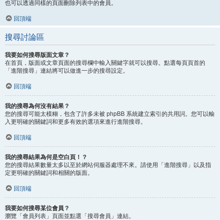
也可以透過同樣的頁面刪除列表中的會員。
回頂端
搜尋討論區
我要如何搜尋版面文章？
在首頁，版面或文章頁面的搜尋欄中輸入關鍵字就可以搜尋。點選每頁頁首的
「進階搜尋」連結將可以做進一步的搜尋設定。
回頂端
我的搜尋為何沒有結果？
您的搜尋可能太模糊，包含了許多未被 phpBB 系統建立索引的共用詞。您可以輸
入更明確的關鍵詞和更多有效的選項來進行進階搜尋。
回頂端
我的搜尋結果為何是空白頁！？
您的搜尋結果數量太多以至於網站伺服器處理不來。請使用「進階搜尋」以及指
定更明確的關鍵詞和相關的版面。
回頂端
我要如何搜尋某位會員？
瀏覽「會員列表」頁面並點選「搜尋會員」連結。