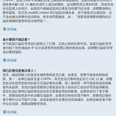
COPPA，是指 1998 年美國的兒童上線隱私和保護條例。這條法律要求任何有可
能收集年齡小於 13 歲的未成年人資訊的網站，必須獲得其父母的同意，或者其他
合法監護人的容許。如果您不能確認您的註冊是否得遵守此法律，請聯繫律師以
獲得援助。請注意 phpBB Limited 和討論區的擁有者，並不會提供法律諮詢，也
不為各種法律事件提供幫助，除非有問題概述，如：「我要與誰聯繫有關與此討
論區相關的濫用和或法律問題？」。
回頂端
為什麼我不能註冊？
有可能是討論區管理員已經禁止了註冊，以防止新的訪客申請。或是討論區管理
者封鎖了您所連線的 IP 位址或者禁用您想要註冊的會員名稱。請聯繫討論區管理
員以獲得協助。
回頂端
我已註冊但是無法登入！
首先，確認您輸入的會員名稱和密碼是否正確。如果是，那麼可能會有兩個原
因。第一：如果討論區支援 COPPA，而且您在註冊時指定自己小於 13 歲，那麼
您必須先按照您收到的提示完成必要的步驟。第二個原因：很可能是因為您的帳
號尚未啟用。某些討論區需要新註冊會員在登入前由自己或由管理員啟用帳號。
當您完成註冊時討論區將告訴您是否需要啟用您的帳號。如果您收到了電子郵
件，那麼就按照其中的步驟完成啟用，如果您沒有收到電子郵件，那麼您註冊的
電子郵件位址可能不正確，或者是被當作是廣告信而過濾掉。如果您確信電子郵
件位址沒錯，那麼請聯繫管理員。
回頂端