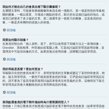
我如何才能在自己的會員名稱下顯示圖像呢？
在瀏覽文章時，可能會有兩個圖像和會員名稱一塊顯示。第一個是和您的等級相
關的圖像，一般以星星、方塊或小圓點的形式，顯示您在這個討論區的地位，或
者您已經發表了多少篇的文章。第二個通常是一個更大的圖像，這是會員的頭
像，一般是具有獨特的或個人的表徵。
回頂端
我要如何顯示頭像？
在會員控制台的「個人資料」底下，您可以使用底下四種方法之一新增頭像：
Gravatar、系統相簿、外部連結或電腦上傳。它是由討論區管理員啟用頭像，並
選擇其中可提供頭像的方式。如果您無法使用頭像，請聯繫討論區管理員。
回頂端
我的等級是甚麼？要如何更改？
等級顯示在您的會員名稱下方，表明您發表的文章數或鑒定了某些特殊會員，例
如：版主與管理員。一般您不能直接更改您的等級，它們是由討論區管理員設定
的。請不要為了提高等級而濫用討論區來發表沒有意義的文章。這種情況下版主
和管理員反而會大量刪除您的文章而降低您的等級。
回頂端
當我點選會員的電子郵件連結時為什麼要讓我登入？
很抱歉！只有註冊會員才能透過討論區發送電子郵件給其他會員（如果管理員啟