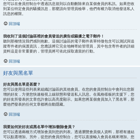
您可以在會員控制台中透過訊息規則以自動刪除來自某個會員的私訊。如果您收
到某位特定會員的騷擾訊息，那麼請向管理員檢舉，他們有權力取消他發送私人
訊息的權限。
回頂端
我收到了這個討論區裡的會員發送的廣告或騷擾之電子郵件！
聽到那種情況我們感到抱歉。這個討論區的電子郵件表單特徵包含可以測試與追
蹤寄件者的保護資訊，您應該將它完全地轉寄給管理員，其中包含寄件者的詳細
資料這是非常重要的，管理員將可依此採取適當的行動。
回頂端
好友與黑名單
好友與黑名單是甚麼？
您可以使用這些列表來組織討論區的其他會員。在您的會員控制台中會列出您新
增的好友，方便您快速檢視上線狀態和發送私人訊息。在風格樣板的支援下，您
的好友所發表的文章也許會以高亮度顯示。如果您將某個會員加入了黑名單，那
麼他們發表的任何文章都將自動隱藏。
回頂端
我要如何於好友或黑名單中增加/刪除會員？
您可以透過兩種方式增加會員到您的列表。透過瀏覽會員個人資料，那裡有連結
可以點選增加。另外，從您的會員控制台，您可以直接輸入會員名稱來增加。您