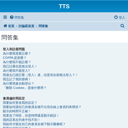
TTS
問答集
登入
搜
首頁
討論區首頁
問答集
尋
問答集
登入和註冊問題
為什麼我需要註冊？
COPPA 是甚麼？
為什麼我不能註冊？
我已註冊但是無法登入！
為什麼我不能登入?
我過去已經註冊（登入）過，但是現在卻無法登入？！
我忘記了我的密碼！
為什麼我會自動登出？
「刪除 Cookies」是做什麼用？
會員偏好與設定
我要如何更改我的設定？
我要如何讓自己的會員名稱不出現在線上會員列表裡頭？
顯示的時間不正確！
我更改了時區，但是時間還是顯示錯誤！
我的語系在列表中找不到！
我如何才能在自己的會員名稱下顯示圖像呢？