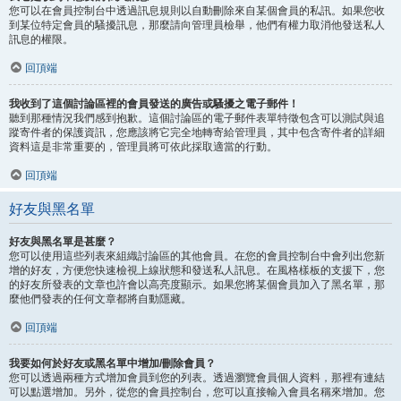
您可以在會員控制台中透過訊息規則以自動刪除來自某個會員的私訊。如果您收
到某位特定會員的騷擾訊息，那麼請向管理員檢舉，他們有權力取消他發送私人
訊息的權限。
回頂端
我收到了這個討論區裡的會員發送的廣告或騷擾之電子郵件！
聽到那種情況我們感到抱歉。這個討論區的電子郵件表單特徵包含可以測試與追
蹤寄件者的保護資訊，您應該將它完全地轉寄給管理員，其中包含寄件者的詳細
資料這是非常重要的，管理員將可依此採取適當的行動。
回頂端
好友與黑名單
好友與黑名單是甚麼？
您可以使用這些列表來組織討論區的其他會員。在您的會員控制台中會列出您新
增的好友，方便您快速檢視上線狀態和發送私人訊息。在風格樣板的支援下，您
的好友所發表的文章也許會以高亮度顯示。如果您將某個會員加入了黑名單，那
麼他們發表的任何文章都將自動隱藏。
回頂端
我要如何於好友或黑名單中增加/刪除會員？
您可以透過兩種方式增加會員到您的列表。透過瀏覽會員個人資料，那裡有連結
可以點選增加。另外，從您的會員控制台，您可以直接輸入會員名稱來增加。您