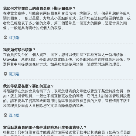
我如何才能在自己的會員名稱下顯示圖像呢？
在瀏覽文章時，可能會有兩個圖像和會員名稱一塊顯示。第一個是和您的等級相
關的圖像，一般以星星、方塊或小圓點的形式，顯示您在這個討論區的地位，或
者您已經發表了多少篇的文章。第二個通常是一個更大的圖像，這是會員的頭
像，一般是具有獨特的或個人的表徵。
回頂端
我要如何顯示頭像？
在會員控制台的「個人資料」底下，您可以使用底下四種方法之一新增頭像：
Gravatar、系統相簿、外部連結或電腦上傳。它是由討論區管理員啟用頭像，並
選擇其中可提供頭像的方式。如果您無法使用頭像，請聯繫討論區管理員。
回頂端
我的等級是甚麼？要如何更改？
等級顯示在您的會員名稱下方，表明您發表的文章數或鑒定了某些特殊會員，例
如：版主與管理員。一般您不能直接更改您的等級，它們是由討論區管理員設定
的。請不要為了提高等級而濫用討論區來發表沒有意義的文章。這種情況下版主
和管理員反而會大量刪除您的文章而降低您的等級。
回頂端
當我點選會員的電子郵件連結時為什麼要讓我登入？
很抱歉！只有註冊會員才能透過討論區發送電子郵件給其他會員（如果管理員啟