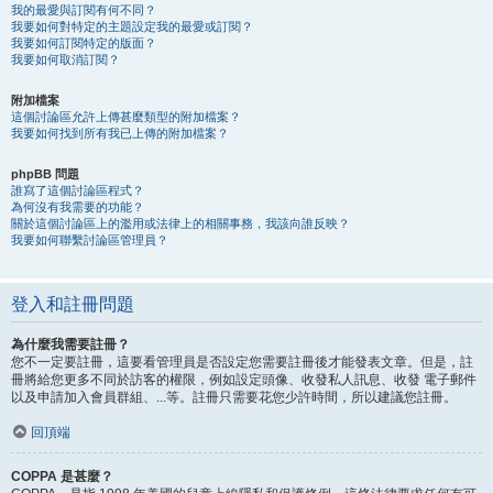
我的最愛與訂閱有何不同？
我要如何對特定的主題設定我的最愛或訂閱？
我要如何訂閱特定的版面？
我要如何取消訂閱？
附加檔案
這個討論區允許上傳甚麼類型的附加檔案？
我要如何找到所有我已上傳的附加檔案？
phpBB 問題
誰寫了這個討論區程式？
為何沒有我需要的功能？
關於這個討論區上的濫用或法律上的相關事務，我該向誰反映？
我要如何聯繫討論區管理員？
登入和註冊問題
為什麼我需要註冊？
您不一定要註冊，這要看管理員是否設定您需要註冊後才能發表文章。但是，註
冊將給您更多不同於訪客的權限，例如設定頭像、收發私人訊息、收發 電子郵件
以及申請加入會員群組、...等。註冊只需要花您少許時間，所以建議您註冊。
回頂端
COPPA 是甚麼？