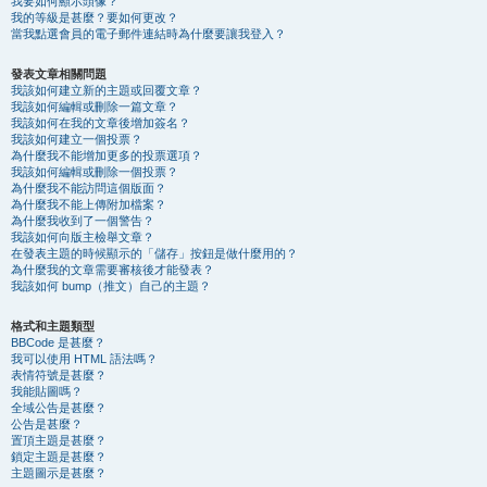
我要如何顯示頭像？
我的等級是甚麼？要如何更改？
當我點選會員的電子郵件連結時為什麼要讓我登入？
發表文章相關問題
我該如何建立新的主題或回覆文章？
我該如何編輯或刪除一篇文章？
我該如何在我的文章後增加簽名？
我該如何建立一個投票？
為什麼我不能增加更多的投票選項？
我該如何編輯或刪除一個投票？
為什麼我不能訪問這個版面？
為什麼我不能上傳附加檔案？
為什麼我收到了一個警告？
我該如何向版主檢舉文章？
在發表主題的時候顯示的「儲存」按鈕是做什麼用的？
為什麼我的文章需要審核後才能發表？
我該如何 bump（推文）自己的主題？
格式和主題類型
BBCode 是甚麼？
我可以使用 HTML 語法嗎？
表情符號是甚麼？
我能貼圖嗎？
全域公告是甚麼？
公告是甚麼？
置頂主題是甚麼？
鎖定主題是甚麼？
主題圖示是甚麼？