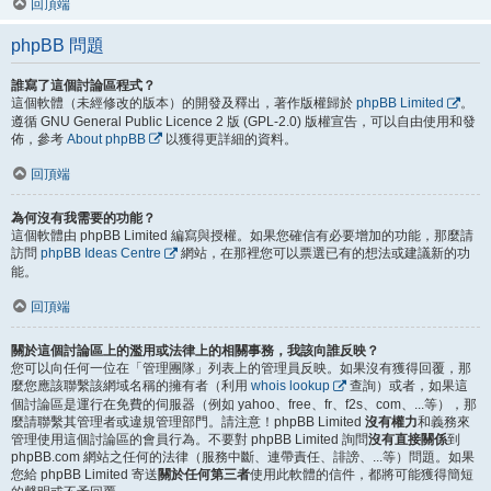
回頂端
phpBB 問題
誰寫了這個討論區程式？
這個軟體（未經修改的版本）的開發及釋出，著作版權歸於
phpBB Limited
。
遵循 GNU General Public Licence 2 版 (GPL-2.0) 版權宣告，可以自由使用和發
佈，參考
About phpBB
以獲得更詳細的資料。
回頂端
為何沒有我需要的功能？
這個軟體由 phpBB Limited 編寫與授權。如果您確信有必要增加的功能，那麼請
訪問
phpBB Ideas Centre
網站，在那裡您可以票選已有的想法或建議新的功
能。
回頂端
關於這個討論區上的濫用或法律上的相關事務，我該向誰反映？
您可以向任何一位在「管理團隊」列表上的管理員反映。如果沒有獲得回覆，那
麼您應該聯繫該網域名稱的擁有者（利用
whois lookup
查詢）或者，如果這
個討論區是運行在免費的伺服器（例如 yahoo、free、fr、f2s、com、...等），那
麼請聯繫其管理者或違規管理部門。請注意！phpBB Limited
沒有權力
和義務來
管理使用這個討論區的會員行為。不要對 phpBB Limited 詢問
沒有直接關係
到
phpBB.com 網站之任何的法律（服務中斷、連帶責任、誹謗、...等）問題。如果
您給 phpBB Limited 寄送
關於任何第三者
使用此軟體的信件，都將可能獲得簡短