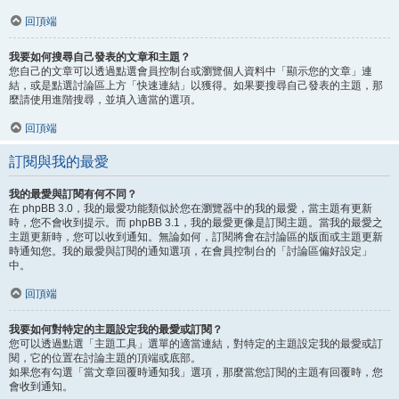
回頂端
我要如何搜尋自己發表的文章和主題？
您自己的文章可以透過點選會員控制台或瀏覽個人資料中「顯示您的文章」連
結，或是點選討論區上方「快速連結」以獲得。如果要搜尋自己發表的主題，那
麼請使用進階搜尋，並填入適當的選項。
回頂端
訂閱與我的最愛
我的最愛與訂閱有何不同？
在 phpBB 3.0，我的最愛功能類似於您在瀏覽器中的我的最愛，當主題有更新
時，您不會收到提示。而 phpBB 3.1，我的最愛更像是訂閱主題。當我的最愛之
主題更新時，您可以收到通知。無論如何，訂閱將會在討論區的版面或主題更新
時通知您。我的最愛與訂閱的通知選項，在會員控制台的「討論區偏好設定」
中。
回頂端
我要如何對特定的主題設定我的最愛或訂閱？
您可以透過點選「主題工具」選單的適當連結，對特定的主題設定我的最愛或訂
閱，它的位置在討論主題的頂端或底部。
如果您有勾選「當文章回覆時通知我」選項，那麼當您訂閱的主題有回覆時，您
會收到通知。