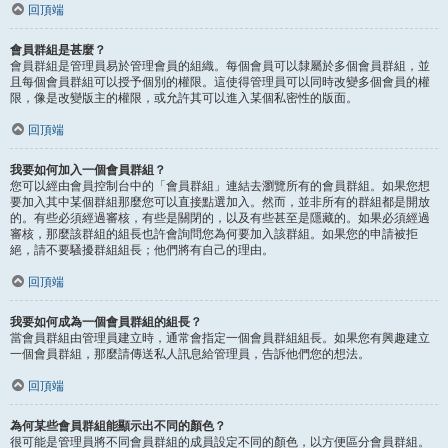
回頂端
會員群組是甚麼？
會員群組是管理員易於管理會員的組織。每個會員可以隸屬於多個會員群組，並
且每個會員群組可以授予個別的權限。這使得管理員可以同時改變多個會員的權
限，像是改變版主的權限，或允許其可以進入某個私密性的版面。
回頂端
我要如何加入一個會員群組？
您可以經由會員控制台中的「會員群組」連結去瀏覽所有的會員群組。如果您想
要加入其中某個群組那麼您可以直接點選加入。然而，並非所有的群組都是開放
的。有些必須經過審核，有些是關閉的，以及有些甚至是隱藏的。如果必須經過
審核，那麼該群組的組長也許會詢問您為何要加入該群組。如果您的申請被拒
絕，請不要騷擾群組組長；他們將有自己的理由。
回頂端
我要如何成為一個會員群組的組長？
當會員群組由管理員建立時，通常會指定一個會員群組組長。如果您有興趣建立
一個會員群組，那麼請傳送私人訊息給管理員，告訴他們您的想法。
回頂端
為何某些會員群組能顯示出不同的顏色？
很可能是管理員將不同會員群組的成員設定不同的顏色，以方便區分會員群組。