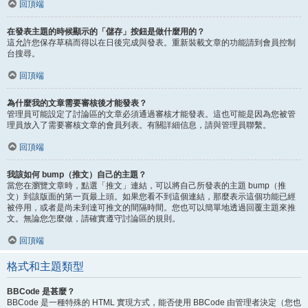
回頂端
在發表主題的時候顯示的「儲存」按鈕是做什麼用的？
這允許您保存草稿而得以在日後完成與發表。重新裝載文章的功能請到會員控制
台搜尋。
回頂端
為什麼我的文章需要審核後才能發表？
管理員可能設定了討論區的文章必須通過審核才能發表。這也可能是因為您被管
理員放入了需要審核文章的會員列表。有關詳細信息，請與管理員聯繫。
回頂端
我該如何 bump（推文）自己的主題？
當您在瀏覽文章時，點選「推文」連結，可以將自己所發表的主題 bump（推
文）到該版面的第一頁最上頭。如果您看不到這個連結，那麼表示這個功能已經
被停用，或者是尚未到達可推文的間隔時間。您也可以簡單地透過回覆主題來推
文。無論您怎麼做，請確實遵守討論區的規則。
回頂端
格式和主題類型
BBCode 是甚麼？
BBCode 是一種特殊的 HTML 實現方式，能否使用 BBCode 由管理者決定（您也