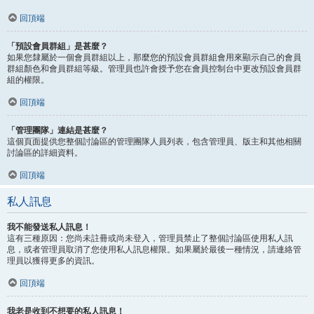
回頂端
「預設會員群組」是甚麼？
如果您隸屬於一個會員群組以上，那麼您的預設會員群組會用來顯示自己的會員
群組顏色和會員群組等級。管理員也許會授予您在會員控制台中更改預設會員群
組的權限。
回頂端
「管理團隊」連結是甚麼？
這個頁面提供您整個討論區的管理團隊人員列表，包含管理員、版主和其他相關
討論區的詳細資料。
回頂端
私人訊息
我不能發送私人訊息！
這有三種原因：您尚未註冊或尚未登入，管理員禁止了整個討論區使用私人訊
息，或者管理員取消了您使用私人訊息權限。如果屬於最後一種情況，請連絡管
理員以獲得更多的資訊。
回頂端
我老是收到不想要的私人訊息！