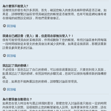
為什麼我不能登入?
這種情況的發生有許多原因。首先，確認您輸入的會員名稱和密碼是否正確。如
果是，請聯聯繫討論區管理員確認您的帳號是否被禁用。也有可能是網站擁有者
在後端的組態設定錯誤，而他們需要做修正。
回頂端
我過去已經註冊（登入）過，但是現在卻無法登入？！
很有可能管理員由於某種原因，停用或刪除了您的帳號。有些討論區會利用每隔
一段時間移除從未發文的會員做法來減少資料量。如果是這個原因，那麼請重新
註冊並參與更多的討論。
回頂端
我忘記了我的密碼！
不必慌張！當您忘記了自己的密碼，可以很容易重新設定。只要您到登入頁面，
點選
我忘記了我的密碼
，依照說明的步驟完成，您就可以很快地獲得新的隨機密
碼。
但是，如果您不能夠重設您的密碼，請聯繫討論區管理員。
回頂端
為什麼我會自動登出？
如果您在登入時沒有勾選
記得我
的選項，那麼您登入討論區後只能在一定的時間
內保持登入狀態。這樣能防止您的帳號被他人誤用。如果要保持登入狀態，請在