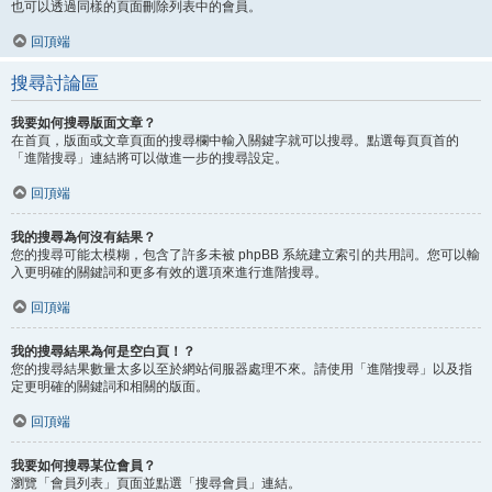
也可以透過同樣的頁面刪除列表中的會員。
回頂端
搜尋討論區
我要如何搜尋版面文章？
在首頁，版面或文章頁面的搜尋欄中輸入關鍵字就可以搜尋。點選每頁頁首的
「進階搜尋」連結將可以做進一步的搜尋設定。
回頂端
我的搜尋為何沒有結果？
您的搜尋可能太模糊，包含了許多未被 phpBB 系統建立索引的共用詞。您可以輸
入更明確的關鍵詞和更多有效的選項來進行進階搜尋。
回頂端
我的搜尋結果為何是空白頁！？
您的搜尋結果數量太多以至於網站伺服器處理不來。請使用「進階搜尋」以及指
定更明確的關鍵詞和相關的版面。
回頂端
我要如何搜尋某位會員？
瀏覽「會員列表」頁面並點選「搜尋會員」連結。