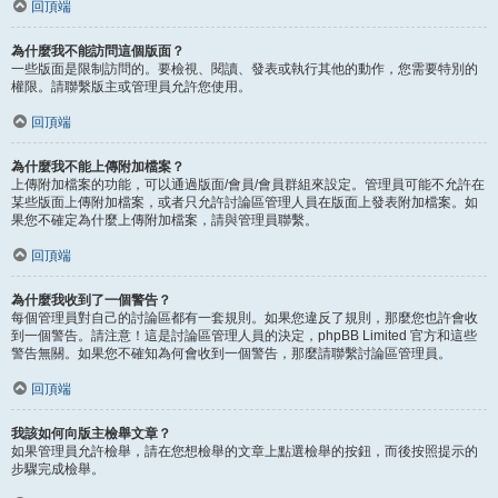
回頂端
為什麼我不能訪問這個版面？
一些版面是限制訪問的。要檢視、閱讀、發表或執行其他的動作，您需要特別的
權限。請聯繫版主或管理員允許您使用。
回頂端
為什麼我不能上傳附加檔案？
上傳附加檔案的功能，可以通過版面/會員/會員群組來設定。管理員可能不允許在
某些版面上傳附加檔案，或者只允許討論區管理人員在版面上發表附加檔案。如
果您不確定為什麼上傳附加檔案，請與管理員聯繫。
回頂端
為什麼我收到了一個警告？
每個管理員對自己的討論區都有一套規則。如果您違反了規則，那麼您也許會收
到一個警告。請注意！這是討論區管理人員的決定，phpBB Limited 官方和這些
警告無關。如果您不確知為何會收到一個警告，那麼請聯繫討論區管理員。
回頂端
我該如何向版主檢舉文章？
如果管理員允許檢舉，請在您想檢舉的文章上點選檢舉的按鈕，而後按照提示的
步驟完成檢舉。