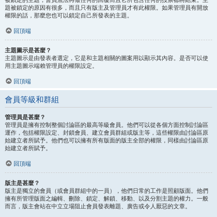
題被鎖定的原因有很多，而且只有版主及管理員才有此權限。如果管理員有開放
權限的話，那麼您也可以鎖定自己所發表的主題。
回頂端
主題圖示是甚麼？
主題圖示是由發表者選定，它是和主題相關的圖案用以顯示其內容。是否可以使
用主題圖示端賴管理員的權限設定。
回頂端
會員等級和群組
管理員是甚麼？
管理員是擁有控制整個討論區的最高等級會員。他們可以從各個方面控制討論區
運作，包括權限設定、封鎖會員、建立會員群組或版主等，這些權限由討論區原
始建立者所賦予。他們也可以擁有所有版面的版主全部的權限，同樣由討論區原
始建立者所賦予。
回頂端
版主是甚麼？
版主是獨立的會員（或會員群組中的一員），他們日常的工作是照顧版面。他們
擁有所管理版面之編輯、刪除、鎖定、解鎖、移動、以及分割主題的權力。一般
而言，版主會站在中立立場阻止會員發表離題、廣告或令人厭惡的文章。