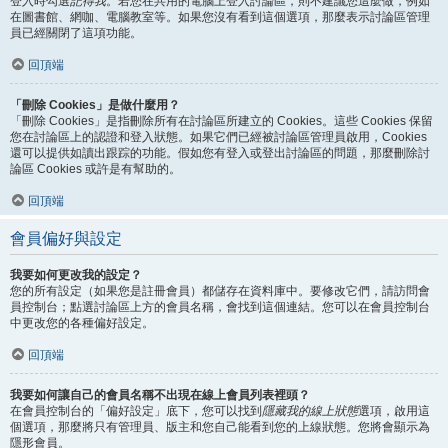
登入時勾選
記得我
。若您在共用的電腦上登入討論區，則不建議您這麼做，例如
在圖書館、網咖、電腦教室等。如果您沒有看到這個選項，那麼表示討論區管理
員已經關閉了這項功能。
回頂端
「刪除 Cookies」是做什麼用？
「刪除 Cookies」是指刪除所有在討論區所建立的 Cookies。這些 Cookies 保留
您在討論區上的認證和登入狀態。如果它們已經被討論區管理員啟用，Cookies
還可以提供如讀出跟踪的功能。假如您有登入或登出討論區的問題，那麼刪除討
論區 Cookies 或許是有幫助的。
回頂端
會員偏好與設定
我要如何更改我的設定？
您的所有設定（如果您是註冊會員）都儲存在資料庫中。要修改它們，請訪問會
員控制台；點選討論區上方的會員名稱，會找到這個連結。您可以在會員控制台
中更改您的各種偏好設定。
回頂端
我要如何讓自己的會員名稱不出現在線上會員列表裡頭？
在會員控制台的「偏好設定」底下，您可以找到
隱藏我的線上狀態
選項，啟用這
個選項，那麼將只有管理員、版主和您自己能看到您的上線狀態。您將會顯示為
隱形會員。