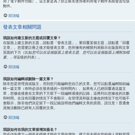
用了電子郵件功能）。這主要是為了防止匿名使用者利用電子郵件系統發送垃圾
郵件。
回頂端
發表文章相關問題
我該如何建立新的主題或回覆文章？
在版面上建立新的主題，請點選「發表主題」。要回覆某個主題，請點選「回覆
文章」。您需要註冊之後才能發表文章，您所擁有的權限列表顯示在版面和文章
頁面的下方（比如
您可以在這個版面上發表主題、您可以在這個版面上傳附加檔
案、...等
這樣的列表）。
回頂端
我該如何編輯或刪除一篇文章？
除非您是管理員或版主，否則您只能編輯您自己的文章。您可以點選
編輯
按鈕編
輯一篇文章（有時必須在發表後的一段時間內）。如果有人已經回覆過這篇文
章，您修改後會在文章的下方留下一段編輯過後的記錄，這將列出您修改的次數
和時間。在沒有回覆的情況下不會顯示，在管理員和版主修改的情況下也可能不
會顯示，除非他們決定留下一段記錄說明他們編輯文章的原因。請注意！普通會
員無法刪除已經有人回覆的文章。
回頂端
我該如何在我的文章後增加簽名？
您必須先建立一個簽名檔後才能在文章中增加，建立簽名檔在您的個人資料管理