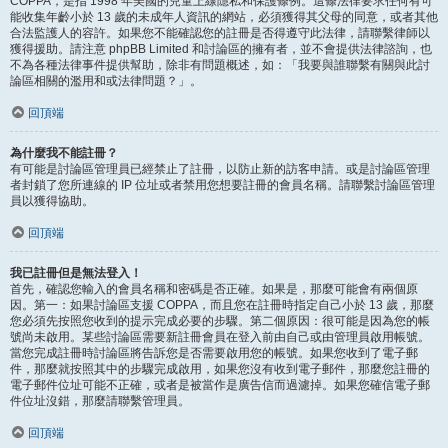
COPPA，是指 1998 年美國的兒童上線隱私和保護條例。這條法律要求任何有可
能收集年齡小於 13 歲的未成年人資訊的網站，必須獲得其父母的同意，或者其他
合法監護人的容許。如果您不能確認您的註冊是否得遵守此法律，請聯繫律師以
獲得援助。請注意 phpBB Limited 和討論區的擁有者，並不會提供法律諮詢，也
不為各種法律事件提供幫助，除非有問題概述，如：「我要與誰聯繫有關與此討
論區相關的濫用和或法律問題？」。
回頂端
為什麼我不能註冊？
有可能是討論區管理員已經禁止了註冊，以防止新的訪客申請。或是討論區管理
者封鎖了您所連線的 IP 位址或者禁用您想要註冊的會員名稱。請聯繫討論區管理
員以獲得協助。
回頂端
我已註冊但是無法登入！
首先，確認您輸入的會員名稱和密碼是否正確。如果是，那麼可能會有兩個原
因。第一：如果討論區支援 COPPA，而且您在註冊時指定自己小於 13 歲，那麼
您必須先按照您收到的提示完成必要的步驟。第二個原因：很可能是因為您的帳
號尚未啟用。某些討論區需要新註冊會員在登入前由自己或由管理員啟用帳號。
當您完成註冊時討論區將告訴您是否需要啟用您的帳號。如果您收到了電子郵
件，那麼就按照其中的步驟完成啟用，如果您沒有收到電子郵件，那麼您註冊的
電子郵件位址可能不正確，或者是被當作是廣告信而過濾掉。如果您確信電子郵
件位址沒錯，那麼請聯繫管理員。
回頂端