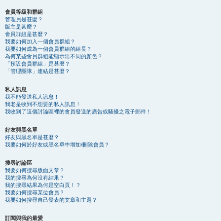
會員等級和群組
管理員是甚麼？
版主是甚麼？
會員群組是甚麼？
我要如何加入一個會員群組？
我要如何成為一個會員群組的組長？
為何某些會員群組能顯示出不同的顏色？
「預設會員群組」是甚麼？
「管理團隊」連結是甚麼？
私人訊息
我不能發送私人訊息！
我老是收到不想要的私人訊息！
我收到了這個討論區裡的會員發送的廣告或騷擾之電子郵件！
好友與黑名單
好友與黑名單是甚麼？
我要如何於好友或黑名單中增加/刪除會員？
搜尋討論區
我要如何搜尋版面文章？
我的搜尋為何沒有結果？
我的搜尋結果為何是空白頁！？
我要如何搜尋某位會員？
我要如何搜尋自己發表的文章和主題？
訂閱與我的最愛