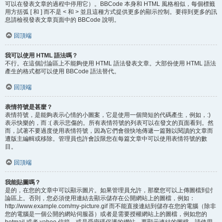
可以在發表文章的過程中停用它）。BBCode 本身和 HTML 風格相似，每個標籤
用方括弧 [ 和 ] 而不是 < 和 > 並且這種方式提供更多的顯示控制。要得到更多的訊
息請檢視發表文章頁面中的 BBCode 說明。
回頂端
我可以使用 HTML 語法嗎？
不行。在這個討論區上不能夠使用 HTML 語法發表文章。大部份使用 HTML 語法
產生的格式都可以使用 BBCode 語法替代。
回頂端
表情符號是甚麼？
表情符號，是能夠表示心情的小圖案，它是使用一個簡短的代碼產生，例如，:)
表示快樂的，而 :( 表示悲傷的。所有表情符號的列表可以在發文的頁面看到。然
而，試著不要過度使用表情符號，因為它們會很快地傳遞一篇難以閱讀的文章而
遭版主編輯或移除。管理員也許會設限您在每篇文章中可以使用表情符號的數
目。
回頂端
我能貼圖嗎？
是的，在您的文章中可以顯示圖片。如果管理員允許，那麼您可以上傳圖檔到討
論區上。否則，您必須使用連結去顯示儲存在公開網站上的圖檔，例如：
http://www.example.com/my-picture.gif 而不能直接連結到儲存在您的電腦（除非
您的電腦是一個公開的網站伺服器）或者是需要授權網站上的圖檔，例如您的
hotmail 或者 yahoo 信箱，或是受密碼保護的網站。要顯示連結的圖檔，請使用