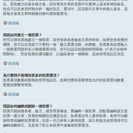
台。當您建立好簽名檔之後，請在發表文章的頁面中勾選
附上簽名
來增加簽名。
您也可以在會員控制台的「偏好設定」選項中，設定顯示文章中的個人簽名，這
樣每次發表文章時就會自動勾選相應選項。
回頂端
我該如何建立一個投票？
您可以很容易地建立一個投票，當您發表或者修改文章的時候，如果您有相應的
權限，您可以在頁面下方看到一個「建立票選活動」的標籤。您需要為投票輸入
一個票選問題和至少兩個票選項目。您可以設定投票的時間限制（0 表示沒有時
間限制）。對於投票的選項數目，討論區會有一個限制，這由管理員設定決定。
回頂端
為什麼我不能增加更多的投票選項？
投票選項數量的限制由管理員設定。如果您覺得需要增加允許的投票選項數量，
那麼請聯繫管理員。
回頂端
我該如何編輯或刪除一個投票？
投票只能由發表者，版主，或管理員修改。要編輯一個投票，請點選編輯該主題
的第一篇文章；投票的相關設定總是在此。如果還沒有人參與投票，會員可以刪
除投票或編輯投票選項，但是一旦已經有人參與投票，就只有版主或管理員可以
編輯或刪除它。這是為了防止在投票中途修改投票選項。