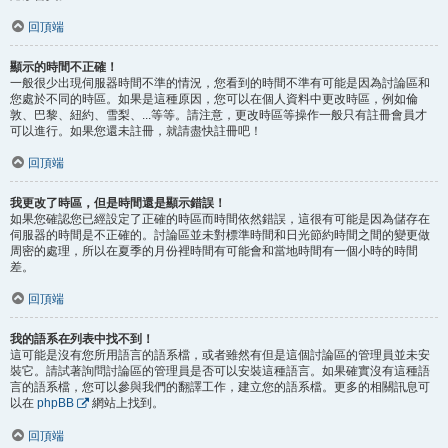
回頂端
顯示的時間不正確！
一般很少出現伺服器時間不準的情況，您看到的時間不準有可能是因為討論區和
您處於不同的時區。如果是這種原因，您可以在個人資料中更改時區，例如倫
敦、巴黎、紐約、雪梨、...等等。請注意，更改時區等操作一般只有註冊會員才
可以進行。如果您還未註冊，就請盡快註冊吧！
回頂端
我更改了時區，但是時間還是顯示錯誤！
如果您確認您已經設定了正確的時區而時間依然錯誤，這很有可能是因為儲存在
伺服器的時間是不正確的。討論區並未對標準時間和日光節約時間之間的變更做
周密的處理，所以在夏季的月份裡時間有可能會和當地時間有一個小時的時間
差。
回頂端
我的語系在列表中找不到！
這可能是沒有您所用語言的語系檔，或者雖然有但是這個討論區的管理員並未安
裝它。請試著詢問討論區的管理員是否可以安裝這種語言。如果確實沒有這種語
言的語系檔，您可以參與我們的翻譯工作，建立您的語系檔。更多的相關訊息可
以在
phpBB
網站上找到。
回頂端