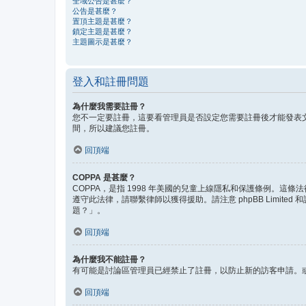
全域公告是甚麼？
公告是甚麼？
置頂主題是甚麼？
鎖定主題是甚麼？
主題圖示是甚麼？
登入和註冊問題
為什麼我需要註冊？
您不一定要註冊，這要看管理員是否設定您需要註冊後才能發表文
間，所以建議您註冊。
回頂端
COPPA 是甚麼？
COPPA，是指 1998 年美國的兒童上線隱私和保護條例。
遵守此法律，請聯繫律師以獲得援助。請注意 phpBB Lim
題？」。
回頂端
為什麼我不能註冊？
有可能是討論區管理員已經禁止了註冊，以防止新的訪客申請。或
回頂端