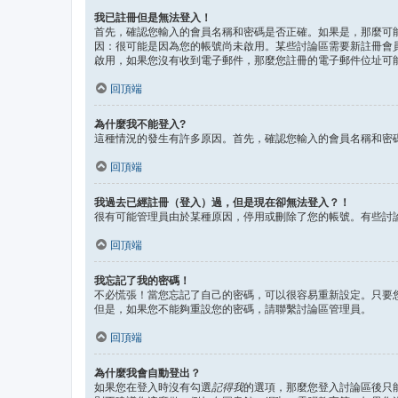
我已註冊但是無法登入！
首先，確認您輸入的會員名稱和密碼是否正確。如果是，那麼可能
因：很可能是因為您的帳號尚未啟用。某些討論區需要新註冊會
啟用，如果您沒有收到電子郵件，那麼您註冊的電子郵件位址可
回頂端
為什麼我不能登入?
這種情況的發生有許多原因。首先，確認您輸入的會員名稱和密
回頂端
我過去已經註冊（登入）過，但是現在卻無法登入？！
很有可能管理員由於某種原因，停用或刪除了您的帳號。有些討
回頂端
我忘記了我的密碼！
不必慌張！當您忘記了自己的密碼，可以很容易重新設定。只要
但是，如果您不能夠重設您的密碼，請聯繫討論區管理員。
回頂端
為什麼我會自動登出？
如果您在登入時沒有勾選
記得我
的選項，那麼您登入討論區後只