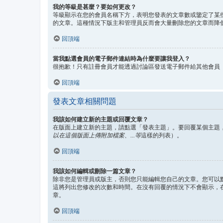
我的等級是甚麼？要如何更改？
等級顯示在您的會員名稱下方，表明您發表的文章數或鑒定了某
的文章。這種情況下版主和管理員反而會大量刪除您的文章而降
回頂端
當我點選會員的電子郵件連結時為什麼要讓我登入？
很抱歉！只有註冊會員才能透過討論區發送電子郵件給其他會員
回頂端
發表文章相關問題
我該如何建立新的主題或回覆文章？
在版面上建立新的主題，請點選「發表主題」。要回覆某個主題
以在這個版面上傳附加檔案、...等
這樣的列表）。
回頂端
我該如何編輯或刪除一篇文章？
除非您是管理員或版主，否則您只能編輯您自己的文章。您可以
這將列出您修改的次數和時間。在沒有回覆的情況下不會顯示，
章。
回頂端