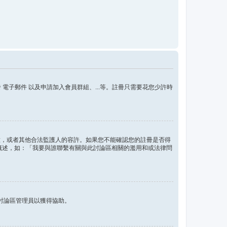
子郵件 以及申請加入會員群組、...等。註冊只需要花您少許時
的同意，或者其他合法監護人的容許。如果您不能確認您的註冊是否得
問題概述，如：「我要與誰聯繫有關與此討論區相關的濫用和或法律問
討論區管理員以獲得協助。