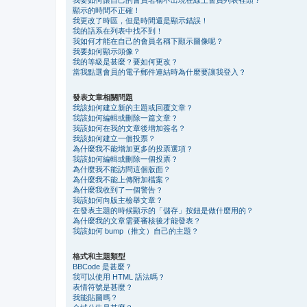
顯示的時間不正確！
我更改了時區，但是時間還是顯示錯誤！
我的語系在列表中找不到！
我如何才能在自己的會員名稱下顯示圖像呢？
我要如何顯示頭像？
我的等級是甚麼？要如何更改？
當我點選會員的電子郵件連結時為什麼要讓我登入？
發表文章相關問題
我該如何建立新的主題或回覆文章？
我該如何編輯或刪除一篇文章？
我該如何在我的文章後增加簽名？
我該如何建立一個投票？
為什麼我不能增加更多的投票選項？
我該如何編輯或刪除一個投票？
為什麼我不能訪問這個版面？
為什麼我不能上傳附加檔案？
為什麼我收到了一個警告？
我該如何向版主檢舉文章？
在發表主題的時候顯示的「儲存」按鈕是做什麼用的？
為什麼我的文章需要審核後才能發表？
我該如何 bump（推文）自己的主題？
格式和主題類型
BBCode 是甚麼？
我可以使用 HTML 語法嗎？
表情符號是甚麼？
我能貼圖嗎？