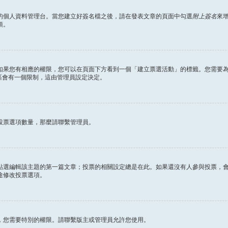
的個人資料管理台。當您建立好簽名檔之後，請在發表文章的頁面中勾選
附上簽名
來
項。
如果您有相應的權限，您可以在頁面下方看到一個「建立票選活動」的標籤。您需要
區會有一個限制，這由管理員設定決定。
投票選項數量，那麼請聯繫管理員。
點選編輯該主題的第一篇文章；投票的相關設定總是在此。如果還沒有人參與投票，
途修改投票選項。
，您需要特別的權限。請聯繫版主或管理員允許您使用。