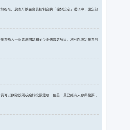
增加簽名。您也可以在會員控制台的「偏好設定」選項中，設定顯
為投票輸入一個票選問題和至少兩個票選項目。您可以設定投票的
會員可以刪除投票或編輯投票選項，但是一旦已經有人參與投票，