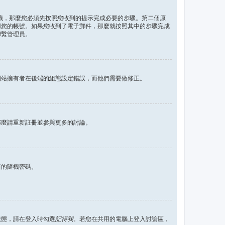
 歲，那麼您必須先按照您收到的提示完成必要的步驟。第二個原
用您的帳號。如果您收到了電子郵件，那麼就按照其中的步驟完成
聯繫管理員。
網站擁有者在後端的組態設定錯誤，而他們需要做修正。
那麼請重新註冊並參與更多的討論。
新的隨機密碼。
狀態，請在登入時勾選
記得我
。若您在共用的電腦上登入討論區，