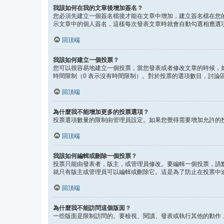
我該如何在我的文章後增加簽名？
您必須先建立一個簽名檔後才能在文章中增加，建立簽名檔在您
示文章中的個人簽名，這樣每次發表文章時就會自動勾選相應選
回頂端
我該如何建立一個投票？
您可以很容易地建立一個投票，當您發表或者修改文章的時候，
時間限制（0 表示沒有時間限制）。對於投票的選項數目，討論
回頂端
為什麼我不能增加更多的投票選項？
投票選項數量的限制由管理員設定。如果您覺得需要增加允許的
回頂端
我該如何編輯或刪除一個投票？
投票只能由發表者，版主，或管理員修改。要編輯一個投票，請
就只有版主或管理員可以編輯或刪除它。這是為了防止在投票中
回頂端
為什麼我不能訪問這個版面？
一些版面是限制訪問的。要檢視、閱讀、發表或執行其他的動作