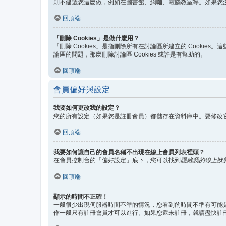
則不建議您這麼做，例如在圖書館、網咖、電腦教室等。如果您
回頂端
「刪除 Cookies」是做什麼用？
「刪除 Cookies」是指刪除所有在討論區所建立的 Cookie
論區的問題，那麼刪除討論區 Cookies 或許是有幫助的。
回頂端
會員偏好與設定
我要如何更改我的設定？
您的所有設定（如果您是註冊會員）都儲存在資料庫中。要修改
回頂端
我要如何讓自己的會員名稱不出現在線上會員列表裡頭？
在會員控制台的「偏好設定」底下，您可以找到
隱藏我的線上狀
回頂端
顯示的時間不正確！
一般很少出現伺服器時間不準的情況，您看到的時間不準有可能是
作一般只有註冊會員才可以進行。如果您還未註冊，就請盡快註