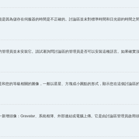
能是因為儲存在伺服器的時間是不正確的。討論區並未對標準時間和日光節約時間之
的管理員並未安裝它。請試著詢問討論區的管理員是否可以安裝這種語言。如果確實
是和您的等級相關的圖像，一般以星星、方塊或小圓點的形式，顯示您在這個討論區
新增頭像：Gravatar、系統相簿、外部連結或電腦上傳。它是由討論區管理員啟