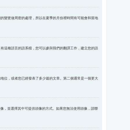
間的變更做周密的處理，所以在夏季的月份裡時間有可能會和當地
沒有這種語言的語系檔，您可以參與我們的翻譯工作，建立您的語
的地位，或者您已經發表了多少篇的文章。第二個通常是一個更大
用頭像，並選擇其中可提供頭像的方式。如果您無法使用頭像，請聯