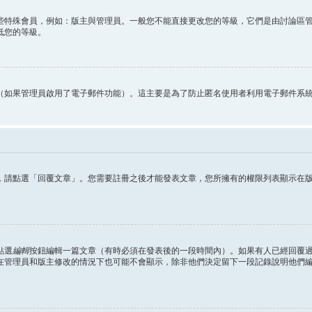
些特殊會員，例如：版主與管理員。一般您不能直接更改您的等級，它們是由討論區
低您的等級。
（如果管理員啟用了電子郵件功能）。這主要是為了防止匿名使用者利用電子郵件系
，請點選「回覆文章」。您需要註冊之後才能發表文章，您所擁有的權限列表顯示在
點選
編輯
按鈕編輯一篇文章（有時必須在發表後的一段時間內）。如果有人已經回覆
在管理員和版主修改的情況下也可能不會顯示，除非他們決定留下一段記錄說明他們