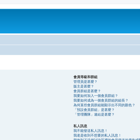
會員等級和群組
管理員是甚麼？
版主是甚麼？
會員群組是甚麼？
我要如何加入一個會員群組？
我要如何成為一個會員群組的組長？
為何某些會員群組能顯示出不同的顏色？
「預設會員群組」是甚麼？
「管理團隊」連結是甚麼？
私人訊息
我不能發送私人訊息！
我老是收到不想要的私人訊息！
我收到了這個討論區裡的會員發送的廣告或