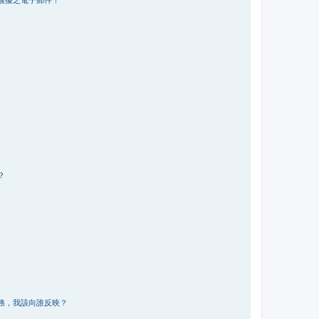
？
務，我該向誰反映？