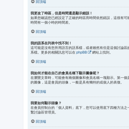
回頂端
我更改了時區，但是時間還是顯示錯誤！
如果您確認您已經設定了正確的時區而時間依然錯誤，這很有可
時間有一個小時的時間差。
回頂端
我的語系在列表中找不到！
這可能是沒有您所用語言的語系檔，或者雖然有但是這個討論區
系檔。更多的相關訊息可以在
phpBB
網站上找到。
回頂端
我如何才能在自己的會員名稱下顯示圖像呢？
在瀏覽文章時，可能會有兩個圖像和會員名稱一塊顯示。第一個
的圖像，這是會員的頭像，一般是具有獨特的或個人的表徵。
回頂端
我要如何顯示頭像？
在會員控制台的「個人資料」底下，您可以使用底下四種方法之一
繫討論區管理員。
回頂端