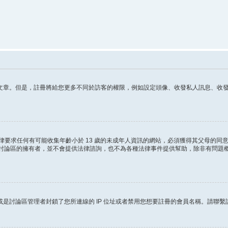
章。但是，註冊將給您更多不同於訪客的權限，例如設定頭像、收發私人訊息、收發 電
這條法律要求任何有可能收集年齡小於 13 歲的未成年人資訊的網站，必須獲得其父母
ited 和討論區的擁有者，並不會提供法律諮詢，也不為各種法律事件提供幫助，除非有
是討論區管理者封鎖了您所連線的 IP 位址或者禁用您想要註冊的會員名稱。請聯繫