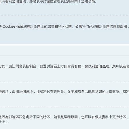
沒有看到這個選項，那麼表示討論區管理員已經關閉了這項功能。
s。這些 Cookies 保留您在討論區上的認證和登入狀態。如果它們已經被討論區管理員啟
它們，請訪問會員控制台；點選討論區上方的會員名稱，會找到這個連結。您可以在
態
選項，啟用這個選項，那麼將只有管理員、版主和您自己能看到您的上線狀態。您
因為討論區和您處於不同的時區。如果是這種原因，您可以在個人資料中更改時區，例
冊吧！