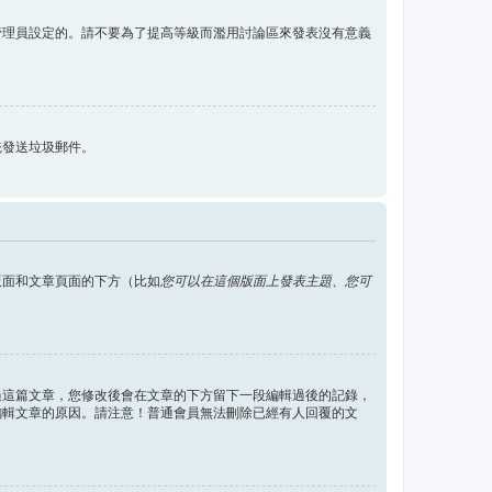
管理員設定的。請不要為了提高等級而濫用討論區來發表沒有意義
統發送垃圾郵件。
版面和文章頁面的下方（比如
您可以在這個版面上發表主題、您可
過這篇文章，您修改後會在文章的下方留下一段編輯過後的記錄，
編輯文章的原因。請注意！普通會員無法刪除已經有人回覆的文