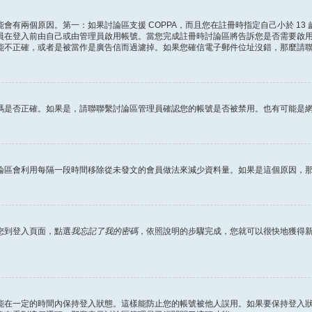
會有兩個原因。第一：如果討論區支援 COPPA，而且您在註冊時指定自己小於 13
員在登入前由自己或由管理員啟用帳號。當您完成註冊時討論區將告訴您是否需要啟
能不正確，或者是被當作是廣告信而過濾掉。如果您確信電子郵件位址沒錯，那麼請
碼是否正確。如果是，請聯聯繫討論區管理員確認您的帳號是否被禁用。也有可能是
論區會利用每隔一段時間移除從未發文的會員做法來減少資料量。如果是這個原因，
您到登入頁面，點選
我忘記了我的密碼
，依照說明的步驟完成，您就可以很快地獲得
能在一定的時間內保持登入狀態。這樣能防止您的帳號被他人誤用。如果要保持登入