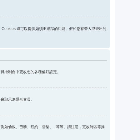
用，Cookies 還可以提供如讀出跟踪的功能。假如您有登入或登出討
會員控制台中更改您的各種偏好設定。
將會顯示為隱形會員。
如倫敦、巴黎、紐約、雪梨、...等等。請注意，更改時區等操