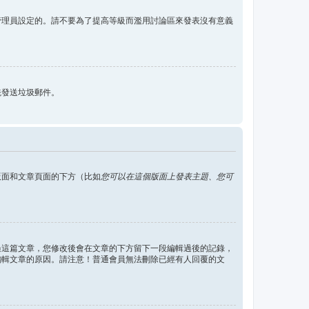
管理員設定的。請不要為了提高等級而濫用討論區來發表沒有意義
統發送垃圾郵件。
版面和文章頁面的下方（比如
您可以在這個版面上發表主題、您可
過這篇文章，您修改後會在文章的下方留下一段編輯過後的記錄，
編輯文章的原因。請注意！普通會員無法刪除已經有人回覆的文