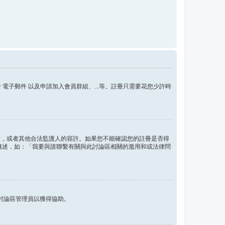
子郵件 以及申請加入會員群組、...等。註冊只需要花您少許時
的同意，或者其他合法監護人的容許。如果您不能確認您的註冊是否得
問題概述，如：「我要與誰聯繫有關與此討論區相關的濫用和或法律問
討論區管理員以獲得協助。