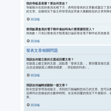
我的等級是甚麼？要如何更改？
等級顯示在您的會員名稱下方，表明您發表的文章數或鑒定了某
的文章。這種情況下版主和管理員反而會大量刪除您的文章而降
回頂端
當我點選會員的電子郵件連結時為什麼要讓我登入？
很抱歉！只有註冊會員才能透過討論區發送電子郵件給其他會員
回頂端
發表文章相關問題
我該如何建立新的主題或回覆文章？
在版面上建立新的主題，請點選「發表主題」。要回覆某個主題
以在這個版面上傳附加檔案、...等
這樣的列表）。
回頂端
我該如何編輯或刪除一篇文章？
除非您是管理員或版主，否則您只能編輯您自己的文章。您可以
這將列出您修改的次數和時間。在沒有回覆的情況下不會顯示，
章。
回頂端