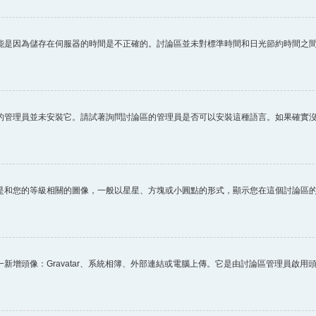
能是因為儲存在伺服器的時間是不正確的。討論區並未對標準時間和日光節約時間之
的管理員並未安裝它。請試著詢問討論區的管理員是否可以安裝這種語言。如果確實
是和您的等級相關的圖像，一般以星星、方塊或小圓點的形式，顯示您在這個討論區
新增頭像：Gravatar、系統相簿、外部連結或電腦上傳。它是由討論區管理員啟