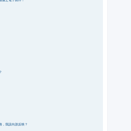
？
務，我該向誰反映？