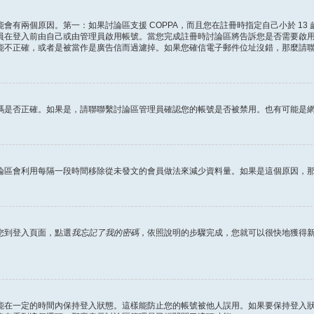
會有兩個原因。第一：如果討論區支援 COPPA，而且您在註冊時指定自己小於 13
員在登入前由自己或由管理員啟用帳號。當您完成註冊時討論區將告訴您是否需要啟
能不正確，或者是被當作是廣告信而過濾掉。如果您確信電子郵件位址沒錯，那麼請
碼是否正確。如果是，請聯聯繫討論區管理員確認您的帳號是否被禁用。也有可能是
論區會利用每隔一段時間移除從未發文的會員做法來減少資料量。如果是這個原因，
您到登入頁面，點選
我忘記了我的密碼
，依照說明的步驟完成，您就可以很快地獲得
能在一定的時間內保持登入狀態。這樣能防止您的帳號被他人誤用。如果要保持登入