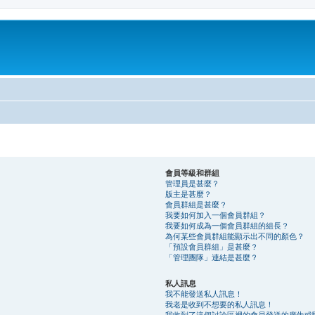
會員等級和群組
管理員是甚麼？
版主是甚麼？
會員群組是甚麼？
我要如何加入一個會員群組？
我要如何成為一個會員群組的組長？
為何某些會員群組能顯示出不同的顏色？
「預設會員群組」是甚麼？
「管理團隊」連結是甚麼？
私人訊息
我不能發送私人訊息！
我老是收到不想要的私人訊息！
我收到了這個討論區裡的會員發送的廣告或