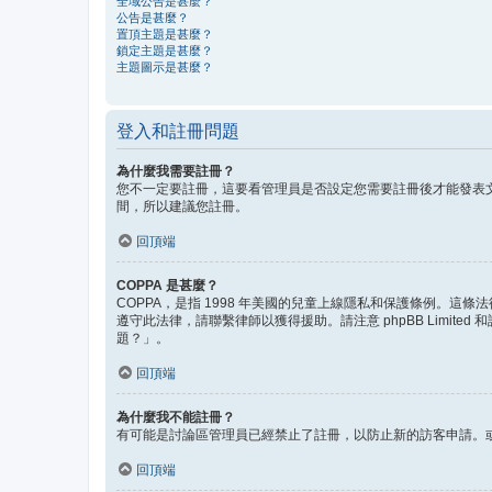
全域公告是甚麼？
公告是甚麼？
置頂主題是甚麼？
鎖定主題是甚麼？
主題圖示是甚麼？
登入和註冊問題
為什麼我需要註冊？
您不一定要註冊，這要看管理員是否設定您需要註冊後才能發表文
間，所以建議您註冊。
回頂端
COPPA 是甚麼？
COPPA，是指 1998 年美國的兒童上線隱私和保護條例。
遵守此法律，請聯繫律師以獲得援助。請注意 phpBB Lim
題？」。
回頂端
為什麼我不能註冊？
有可能是討論區管理員已經禁止了註冊，以防止新的訪客申請。或
回頂端