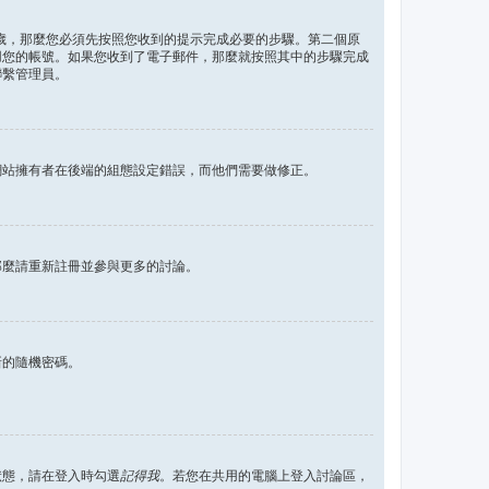
 歲，那麼您必須先按照您收到的提示完成必要的步驟。第二個原
用您的帳號。如果您收到了電子郵件，那麼就按照其中的步驟完成
聯繫管理員。
網站擁有者在後端的組態設定錯誤，而他們需要做修正。
那麼請重新註冊並參與更多的討論。
新的隨機密碼。
狀態，請在登入時勾選
記得我
。若您在共用的電腦上登入討論區，