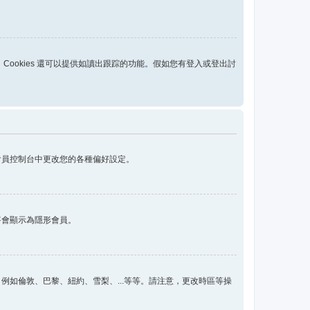
用，Cookies 還可以提供如讀出跟踪的功能。假如您有登入或登出討
會員控制台中更改您的各種偏好設定。
將會顯示為隱形會員。
如倫敦、巴黎、紐約、雪梨、...等等。請注意，更改時區等操