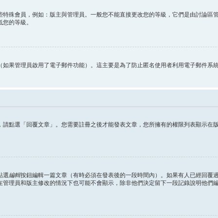
些特殊會員，例如：版主與管理員。一般您不能直接更改您的等級，它們是由討論區
低您的等級。
（如果管理員啟用了電子郵件功能）。這主要是為了防止匿名使用者利用電子郵件系
，請點選「回覆文章」。您需要註冊之後才能發表文章，您所擁有的權限列表顯示在
點選
編輯
按鈕編輯一篇文章（有時必須在發表後的一段時間內）。如果有人已經回覆
在管理員和版主修改的情況下也可能不會顯示，除非他們決定留下一段記錄說明他們