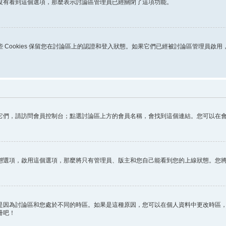
沒有看到這個選項，那麼表示討論區管理員已經關閉了這項功能。
s。這些 Cookies 保留您在討論區上的認證和登入狀態。如果它們已經被討論區管理員啟
它們，請訪問會員控制台；點選討論區上方的會員名稱，會找到這個連結。您可以在
態
選項，啟用這個選項，那麼將只有管理員、版主和您自己能看到您的上線狀態。您
因為討論區和您處於不同的時區。如果是這種原因，您可以在個人資料中更改時區，例
冊吧！