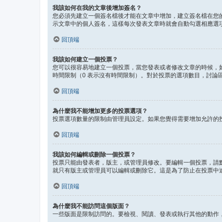
我該如何在我的文章後增加簽名？
您必須先建立一個簽名檔後才能在文章中增加，建立簽名檔在您
示文章中的個人簽名，這樣每次發表文章時就會自動勾選相應選
回頂端
我該如何建立一個投票？
您可以很容易地建立一個投票，當您發表或者修改文章的時候，
時間限制（0 表示沒有時間限制）。對於投票的選項數目，討論
回頂端
為什麼我不能增加更多的投票選項？
投票選項數量的限制由管理員設定。如果您覺得需要增加允許的
回頂端
我該如何編輯或刪除一個投票？
投票只能由發表者，版主，或管理員修改。要編輯一個投票，請
就只有版主或管理員可以編輯或刪除它。這是為了防止在投票中
回頂端
為什麼我不能訪問這個版面？
一些版面是限制訪問的。要檢視、閱讀、發表或執行其他的動作