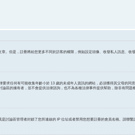
章。但是，註冊將給您更多不同於訪客的權限，例如設定頭像、收發私人訊息、收發 電
這條法律要求任何有可能收集年齡小於 13 歲的未成年人資訊的網站，必須獲得其父母
ited 和討論區的擁有者，並不會提供法律諮詢，也不為各種法律事件提供幫助，除非有
是討論區管理者封鎖了您所連線的 IP 位址或者禁用您想要註冊的會員名稱。請聯繫