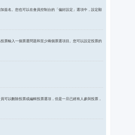
增加簽名。您也可以在會員控制台的「偏好設定」選項中，設定顯
為投票輸入一個票選問題和至少兩個票選項目。您可以設定投票的
會員可以刪除投票或編輯投票選項，但是一旦已經有人參與投票，