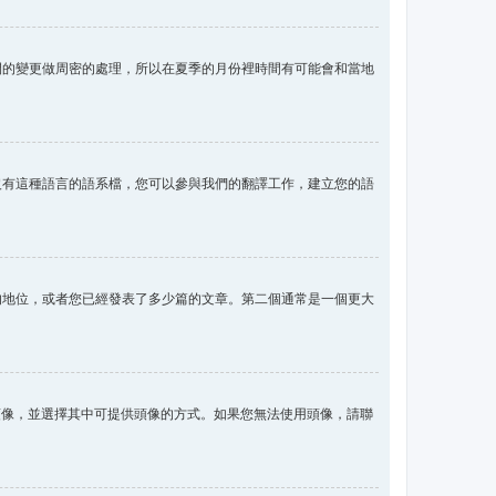
間的變更做周密的處理，所以在夏季的月份裡時間有可能會和當地
沒有這種語言的語系檔，您可以參與我們的翻譯工作，建立您的語
的地位，或者您已經發表了多少篇的文章。第二個通常是一個更大
用頭像，並選擇其中可提供頭像的方式。如果您無法使用頭像，請聯