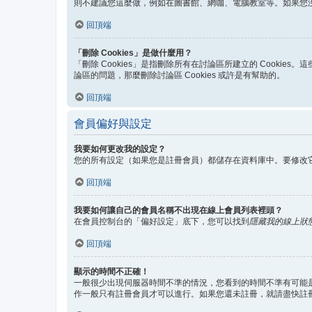
則不建議您這麼做，例如在圖書館、網咖、電腦教室等。如果您
回頂端
「刪除 Cookies」是做什麼用？
「刪除 Cookies」是指刪除所有在討論區所建立的 Cookie
論區的問題，那麼刪除討論區 Cookies 或許是有幫助的。
回頂端
會員偏好與設定
我要如何更改我的設定？
您的所有設定（如果您是註冊會員）都儲存在資料庫中。要修改
回頂端
我要如何讓自己的會員名稱不出現在線上會員列表裡頭？
在會員控制台的「偏好設定」底下，您可以找到
隱藏我的線上狀
回頂端
顯示的時間不正確！
一般很少出現伺服器時間不準的情況，您看到的時間不準有可能是
作一般只有註冊會員才可以進行。如果您還未註冊，就請盡快註