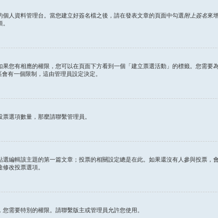
的個人資料管理台。當您建立好簽名檔之後，請在發表文章的頁面中勾選
附上簽名
來
項。
如果您有相應的權限，您可以在頁面下方看到一個「建立票選活動」的標籤。您需要
區會有一個限制，這由管理員設定決定。
投票選項數量，那麼請聯繫管理員。
點選編輯該主題的第一篇文章；投票的相關設定總是在此。如果還沒有人參與投票，
途修改投票選項。
，您需要特別的權限。請聯繫版主或管理員允許您使用。