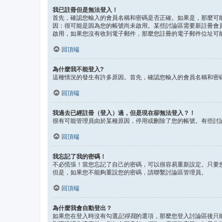
我已註冊但是無法登入！
首先，確認您輸入的會員名稱和密碼是否正確。如果是，那麼可能
因：很可能是因為您的帳號尚未啟用。某些討論區需要新註冊會
啟用，如果您沒有收到電子郵件，那麼您註冊的電子郵件位址可
回頂端
為什麼我不能登入?
這種情況的發生有許多原因。首先，確認您輸入的會員名稱和密
回頂端
我過去已經註冊（登入）過，但是現在卻無法登入？！
很有可能管理員由於某種原因，停用或刪除了您的帳號。有些討
回頂端
我忘記了我的密碼！
不必慌張！當您忘記了自己的密碼，可以很容易重新設定。只要
但是，如果您不能夠重設您的密碼，請聯繫討論區管理員。
回頂端
為什麼我會自動登出？
如果您在登入時沒有勾選
記得我
的選項，那麼您登入討論區後只