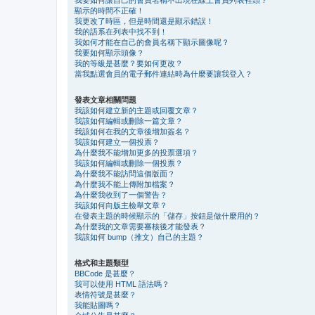
顯示的時間不正確！
我更改了時區，但是時間還是顯示錯誤！
我的語系在列表中找不到！
我如何才能在自己的會員名稱下顯示圖像呢？
我要如何顯示頭像？
我的等級是甚麼？要如何更改？
當我點選會員的電子郵件連結時為什麼要讓我登入？
發表文章相關問題
我該如何建立新的主題或回覆文章？
我該如何編輯或刪除一篇文章？
我該如何在我的文章後增加簽名？
我該如何建立一個投票？
為什麼我不能增加更多的投票選項？
我該如何編輯或刪除一個投票？
為什麼我不能訪問這個版面？
為什麼我不能上傳附加檔案？
為什麼我收到了一個警告？
我該如何向版主檢舉文章？
在發表主題的時候顯示的「儲存」按鈕是做什麼用的？
為什麼我的文章需要審核後才能發表？
我該如何 bump（推文）自己的主題？
格式和主題類型
BBCode 是甚麼？
我可以使用 HTML 語法嗎？
表情符號是甚麼？
我能貼圖嗎？