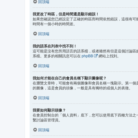
回頂端
我更改了時區，但是時間還是顯示錯誤！
如果您確認您已經設定了正確的時區而時間依然錯誤，這很有可
時間有一個小時的時間差。
回頂端
我的語系在列表中找不到！
這可能是沒有您所用語言的語系檔，或者雖然有但是這個討論區
系檔。更多的相關訊息可以在
phpBB
網站上找到。
回頂端
我如何才能在自己的會員名稱下顯示圖像呢？
在瀏覽文章時，可能會有兩個圖像和會員名稱一塊顯示。第一個
的圖像，這是會員的頭像，一般是具有獨特的或個人的表徵。
回頂端
我要如何顯示頭像？
在會員控制台的「個人資料」底下，您可以使用底下四種方法之一
繫討論區管理員。
回頂端