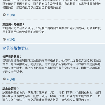
題被鎖定的原因有很多，而且只有版主及管理員才有此權限。如果管理員有開放
權限的話，那麼您也可以鎖定自己所發表的主題。
回頂端
主題圖示是甚麼？
主題圖示是由發表者選定，它是和主題相關的圖案用以顯示其內容。是否可以使
用主題圖示端賴管理員的權限設定。
回頂端
會員等級和群組
管理員是甚麼？
管理員是擁有控制整個討論區的最高等級會員。他們可以從各個方面控制討論區
運作，包括權限設定、封鎖會員、建立會員群組或版主等，這些權限由討論區原
始建立者所賦予。他們也可以擁有所有版面的版主全部的權限，同樣由討論區原
始建立者所賦予。
回頂端
版主是甚麼？
版主是獨立的會員（或會員群組中的一員），他們日常的工作是照顧版面。他們
擁有所管理版面之編輯、刪除、鎖定、解鎖、移動、以及分割主題的權力。一般
而言，版主會站在中立立場阻止會員發表離題、廣告或令人厭惡的文章。