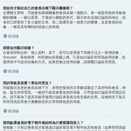
我如何才能在自己的會員名稱下顯示圖像呢？
在瀏覽文章時，可能會有兩個圖像和會員名稱一塊顯示。第一個是和您的等級相
關的圖像，一般以星星、方塊或小圓點的形式，顯示您在這個討論區的地位，或
者您已經發表了多少篇的文章。第二個通常是一個更大的圖像，這是會員的頭
像，一般是具有獨特的或個人的表徵。
回頂端
我要如何顯示頭像？
在會員控制台的「個人資料」底下，您可以使用底下四種方法之一新增頭像：
Gravatar、系統相簿、外部連結或電腦上傳。它是由討論區管理員啟用頭像，並
選擇其中可提供頭像的方式。如果您無法使用頭像，請聯繫討論區管理員。
回頂端
我的等級是甚麼？要如何更改？
等級顯示在您的會員名稱下方，表明您發表的文章數或鑒定了某些特殊會員，例
如：版主與管理員。一般您不能直接更改您的等級，它們是由討論區管理員設定
的。請不要為了提高等級而濫用討論區來發表沒有意義的文章。這種情況下版主
和管理員反而會大量刪除您的文章而降低您的等級。
回頂端
當我點選會員的電子郵件連結時為什麼要讓我登入？
很抱歉！只有註冊會員才能透過討論區發送電子郵件給其他會員（如果管理員啟