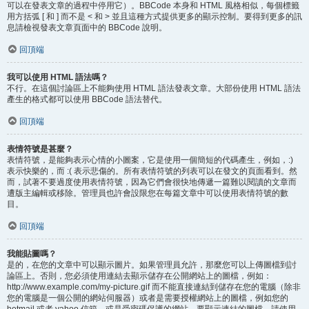
可以在發表文章的過程中停用它）。BBCode 本身和 HTML 風格相似，每個標籤
用方括弧 [ 和 ] 而不是 < 和 > 並且這種方式提供更多的顯示控制。要得到更多的訊
息請檢視發表文章頁面中的 BBCode 說明。
回頂端
我可以使用 HTML 語法嗎？
不行。在這個討論區上不能夠使用 HTML 語法發表文章。大部份使用 HTML 語法
產生的格式都可以使用 BBCode 語法替代。
回頂端
表情符號是甚麼？
表情符號，是能夠表示心情的小圖案，它是使用一個簡短的代碼產生，例如，:)
表示快樂的，而 :( 表示悲傷的。所有表情符號的列表可以在發文的頁面看到。然
而，試著不要過度使用表情符號，因為它們會很快地傳遞一篇難以閱讀的文章而
遭版主編輯或移除。管理員也許會設限您在每篇文章中可以使用表情符號的數
目。
回頂端
我能貼圖嗎？
是的，在您的文章中可以顯示圖片。如果管理員允許，那麼您可以上傳圖檔到討
論區上。否則，您必須使用連結去顯示儲存在公開網站上的圖檔，例如：
http://www.example.com/my-picture.gif 而不能直接連結到儲存在您的電腦（除非
您的電腦是一個公開的網站伺服器）或者是需要授權網站上的圖檔，例如您的
hotmail 或者 yahoo 信箱，或是受密碼保護的網站。要顯示連結的圖檔，請使用