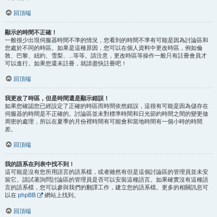
回頂端
顯示的時間不正確！
一般很少出現伺服器時間不準的情況，您看到的時間不準有可能是因為討論區和
您處於不同的時區。如果是這種原因，您可以在個人資料中更改時區，例如倫
敦、巴黎、紐約、雪梨、...等等。請注意，更改時區等操作一般只有註冊會員才
可以進行。如果您還未註冊，就請盡快註冊吧！
回頂端
我更改了時區，但是時間還是顯示錯誤！
如果您確認您已經設定了正確的時區而時間依然錯誤，這很有可能是因為儲存在
伺服器的時間是不正確的。討論區並未對標準時間和日光節約時間之間的變更做
周密的處理，所以在夏季的月份裡時間有可能會和當地時間有一個小時的時間
差。
回頂端
我的語系在列表中找不到！
這可能是沒有您所用語言的語系檔，或者雖然有但是這個討論區的管理員並未安
裝它。請試著詢問討論區的管理員是否可以安裝這種語言。如果確實沒有這種語
言的語系檔，您可以參與我們的翻譯工作，建立您的語系檔。更多的相關訊息可
以在
phpBB
網站上找到。
回頂端