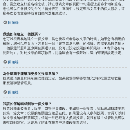
台。當您建立好簽名檔之後，請在發表文章的頁面中勾選
附上簽名
來增加簽名。
您也可以在會員控制台的「偏好設定」選項中，設定顯示文章中的個人簽名，這
樣每次發表文章時就會自動勾選相應選項。
回頂端
我該如何建立一個投票？
您可以很容易地建立一個投票，當您發表或者修改文章的時候，如果您有相應的
權限，您可以在頁面下方看到一個「建立票選活動」的標籤。您需要為投票輸入
一個票選問題和至少兩個票選項目。您可以設定投票的時間限制（0 表示沒有時
間限制）。對於投票的選項數目，討論區會有一個限制，這由管理員設定決定。
回頂端
為什麼我不能增加更多的投票選項？
投票選項數量的限制由管理員設定。如果您覺得需要增加允許的投票選項數量，
那麼請聯繫管理員。
回頂端
我該如何編輯或刪除一個投票？
投票只能由發表者，版主，或管理員修改。要編輯一個投票，請點選編輯該主題
的第一篇文章；投票的相關設定總是在此。如果還沒有人參與投票，會員可以刪
除投票或編輯投票選項，但是一旦已經有人參與投票，就只有版主或管理員可以
編輯或刪除它。這是為了防止在投票中途修改投票選項。