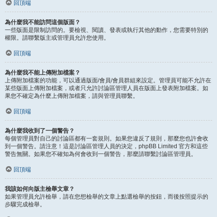
回頂端
為什麼我不能訪問這個版面？
一些版面是限制訪問的。要檢視、閱讀、發表或執行其他的動作，您需要特別的
權限。請聯繫版主或管理員允許您使用。
回頂端
為什麼我不能上傳附加檔案？
上傳附加檔案的功能，可以通過版面/會員/會員群組來設定。管理員可能不允許在
某些版面上傳附加檔案，或者只允許討論區管理人員在版面上發表附加檔案。如
果您不確定為什麼上傳附加檔案，請與管理員聯繫。
回頂端
為什麼我收到了一個警告？
每個管理員對自己的討論區都有一套規則。如果您違反了規則，那麼您也許會收
到一個警告。請注意！這是討論區管理人員的決定，phpBB Limited 官方和這些
警告無關。如果您不確知為何會收到一個警告，那麼請聯繫討論區管理員。
回頂端
我該如何向版主檢舉文章？
如果管理員允許檢舉，請在您想檢舉的文章上點選檢舉的按鈕，而後按照提示的
步驟完成檢舉。