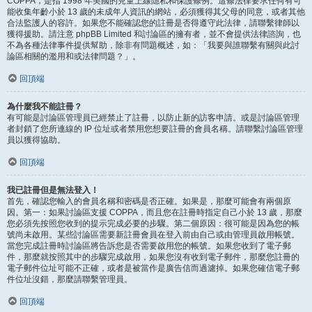
COPPA，是指 1998 年美國的兒童上線隱私和保護條例。這條法律要求任何有可
能收集年齡小於 13 歲的未成年人資訊的網站，必須獲得其父母的同意，或者其他
合法監護人的容許。如果您不能確認您的註冊是否得遵守此法律，請聯繫律師以
獲得援助。請注意 phpBB Limited 和討論區的擁有者，並不會提供法律諮詢，也
不為各種法律事件提供幫助，除非有問題概述，如：「我要與誰聯繫有關與此討
論區相關的濫用和或法律問題？」。
回頂端
為什麼我不能註冊？
有可能是討論區管理員已經禁止了註冊，以防止新的訪客申請。或是討論區管理
者封鎖了您所連線的 IP 位址或者禁用您想要註冊的會員名稱。請聯繫討論區管理
員以獲得協助。
回頂端
我已註冊但是無法登入！
首先，確認您輸入的會員名稱和密碼是否正確。如果是，那麼可能會有兩個原
因。第一：如果討論區支援 COPPA，而且您在註冊時指定自己小於 13 歲，那麼
您必須先按照您收到的提示完成必要的步驟。第二個原因：很可能是因為您的帳
號尚未啟用。某些討論區需要新註冊會員在登入前由自己或由管理員啟用帳號。
當您完成註冊時討論區將告訴您是否需要啟用您的帳號。如果您收到了電子郵
件，那麼就按照其中的步驟完成啟用，如果您沒有收到電子郵件，那麼您註冊的
電子郵件位址可能不正確，或者是被當作是廣告信而過濾掉。如果您確信電子郵
件位址沒錯，那麼請聯繫管理員。
回頂端