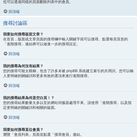
也可以透過同樣的頁面刪除列表中的會員。
回頂端
搜尋討論區
我要如何搜尋版面文章？
在首頁，版面或文章頁面的搜尋欄中輸入關鍵字就可以搜尋。點選每頁頁首的
「進階搜尋」連結將可以做進一步的搜尋設定。
回頂端
我的搜尋為何沒有結果？
您的搜尋可能太模糊，包含了許多未被 phpBB 系統建立索引的共用詞。您可以輸
入更明確的關鍵詞和更多有效的選項來進行進階搜尋。
回頂端
我的搜尋結果為何是空白頁！？
您的搜尋結果數量太多以至於網站伺服器處理不來。請使用「進階搜尋」以及指
定更明確的關鍵詞和相關的版面。
回頂端
我要如何搜尋某位會員？
瀏覽「會員列表」頁面並點選「搜尋會員」連結。