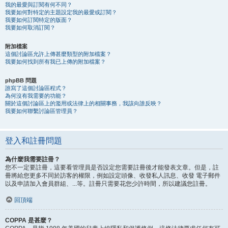
我的最愛與訂閱有何不同？
我要如何對特定的主題設定我的最愛或訂閱？
我要如何訂閱特定的版面？
我要如何取消訂閱？
附加檔案
這個討論區允許上傳甚麼類型的附加檔案？
我要如何找到所有我已上傳的附加檔案？
phpBB 問題
誰寫了這個討論區程式？
為何沒有我需要的功能？
關於這個討論區上的濫用或法律上的相關事務，我該向誰反映？
我要如何聯繫討論區管理員？
登入和註冊問題
為什麼我需要註冊？
您不一定要註冊，這要看管理員是否設定您需要註冊後才能發表文章。但是，註
冊將給您更多不同於訪客的權限，例如設定頭像、收發私人訊息、收發 電子郵件
以及申請加入會員群組、...等。註冊只需要花您少許時間，所以建議您註冊。
回頂端
COPPA 是甚麼？