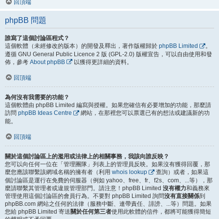
回頂端
phpBB 問題
誰寫了這個討論區程式？
這個軟體（未經修改的版本）的開發及釋出，著作版權歸於
phpBB Limited
。
遵循 GNU General Public Licence 2 版 (GPL-2.0) 版權宣告，可以自由使用和發
佈，參考
About phpBB
以獲得更詳細的資料。
回頂端
為何沒有我需要的功能？
這個軟體由 phpBB Limited 編寫與授權。如果您確信有必要增加的功能，那麼請
訪問
phpBB Ideas Centre
網站，在那裡您可以票選已有的想法或建議新的功
能。
回頂端
關於這個討論區上的濫用或法律上的相關事務，我該向誰反映？
您可以向任何一位在「管理團隊」列表上的管理員反映。如果沒有獲得回覆，那
麼您應該聯繫該網域名稱的擁有者（利用
whois lookup
查詢）或者，如果這
個討論區是運行在免費的伺服器（例如 yahoo、free、fr、f2s、com、...等），那
麼請聯繫其管理者或違規管理部門。請注意！phpBB Limited
沒有權力
和義務來
管理使用這個討論區的會員行為。不要對 phpBB Limited 詢問
沒有直接關係
到
phpBB.com 網站之任何的法律（服務中斷、連帶責任、誹謗、...等）問題。如果
您給 phpBB Limited 寄送
關於任何第三者
使用此軟體的信件，都將可能獲得簡短