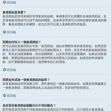
回頂端
會員群組是甚麼？
會員群組是管理員易於管理會員的組織。每個會員可以隸屬於多個會員群組，並
且每個會員群組可以授予個別的權限。這使得管理員可以同時改變多個會員的權
限，像是改變版主的權限，或允許其可以進入某個私密性的版面。
回頂端
我要如何加入一個會員群組？
您可以經由會員控制台中的「會員群組」連結去瀏覽所有的會員群組。如果您想
要加入其中某個群組那麼您可以直接點選加入。然而，並非所有的群組都是開放
的。有些必須經過審核，有些是關閉的，以及有些甚至是隱藏的。如果必須經過
審核，那麼該群組的組長也許會詢問您為何要加入該群組。如果您的申請被拒
絕，請不要騷擾群組組長；他們將有自己的理由。
回頂端
我要如何成為一個會員群組的組長？
當會員群組由管理員建立時，通常會指定一個會員群組組長。如果您有興趣建立
一個會員群組，那麼請傳送私人訊息給管理員，告訴他們您的想法。
回頂端
為何某些會員群組能顯示出不同的顏色？
很可能是管理員將不同會員群組的成員設定不同的顏色，以方便區分會員群組。