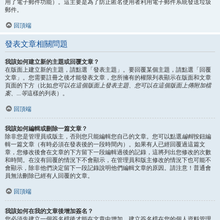
用了電子郵件功能）。這主要是為了防止匿名使用者利用電子郵件系統發送垃圾
郵件。
回頂端
發表文章相關問題
我該如何建立新的主題或回覆文章？
在版面上建立新的主題，請點選「發表主題」。要回覆某個主題，請點選「回覆
文章」。您需要註冊之後才能發表文章，您所擁有的權限列表顯示在版面和文章
頁面的下方（比如
您可以在這個版面上發表主題、您可以在這個版面上傳附加檔
案、...等
這樣的列表）。
回頂端
我該如何編輯或刪除一篇文章？
除非您是管理員或版主，否則您只能編輯您自己的文章。您可以點選
編輯
按鈕編
輯一篇文章（有時必須在發表後的一段時間內）。如果有人已經回覆過這篇文
章，您修改後會在文章的下方留下一段編輯過後的記錄，這將列出您修改的次數
和時間。在沒有回覆的情況下不會顯示，在管理員和版主修改的情況下也可能不
會顯示，除非他們決定留下一段記錄說明他們編輯文章的原因。請注意！普通會
員無法刪除已經有人回覆的文章。
回頂端
我該如何在我的文章後增加簽名？
您必須先建立一個簽名檔後才能在文章中增加，建立簽名檔在您的個人資料管理