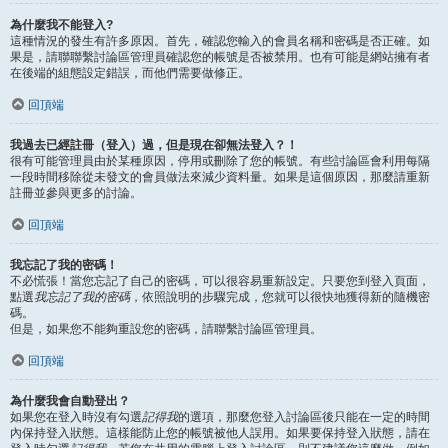
為什麼我不能登入?
這種情況的發生有許多原因。首先，確認您輸入的會員名稱和密碼是否正確。如
果是，請聯聯繫討論區管理員確認您的帳號是否被禁用。也有可能是網站擁有者
在後端的組態設定錯誤，而他們需要做修正。
回頂端
我過去已經註冊（登入）過，但是現在卻無法登入？！
很有可能管理員由於某種原因，停用或刪除了您的帳號。有些討論區會利用每隔
一段時間移除從未發文的會員做法來減少資料量。如果是這個原因，那麼請重新
註冊並參與更多的討論。
回頂端
我忘記了我的密碼！
不必慌張！當您忘記了自己的密碼，可以很容易重新設定。只要您到登入頁面，
點選
我忘記了我的密碼
，依照說明的步驟完成，您就可以很快地獲得新的隨機密
碼。
但是，如果您不能夠重設您的密碼，請聯繫討論區管理員。
回頂端
為什麼我會自動登出？
如果您在登入時沒有勾選
記得我
的選項，那麼您登入討論區後只能在一定的時間
內保持登入狀態。這樣能防止您的帳號被他人誤用。如果要保持登入狀態，請在