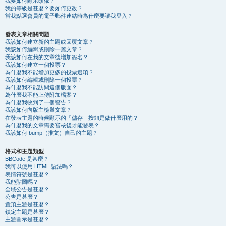
我要如何顯示頭像？
我的等級是甚麼？要如何更改？
當我點選會員的電子郵件連結時為什麼要讓我登入？
發表文章相關問題
我該如何建立新的主題或回覆文章？
我該如何編輯或刪除一篇文章？
我該如何在我的文章後增加簽名？
我該如何建立一個投票？
為什麼我不能增加更多的投票選項？
我該如何編輯或刪除一個投票？
為什麼我不能訪問這個版面？
為什麼我不能上傳附加檔案？
為什麼我收到了一個警告？
我該如何向版主檢舉文章？
在發表主題的時候顯示的「儲存」按鈕是做什麼用的？
為什麼我的文章需要審核後才能發表？
我該如何 bump（推文）自己的主題？
格式和主題類型
BBCode 是甚麼？
我可以使用 HTML 語法嗎？
表情符號是甚麼？
我能貼圖嗎？
全域公告是甚麼？
公告是甚麼？
置頂主題是甚麼？
鎖定主題是甚麼？
主題圖示是甚麼？