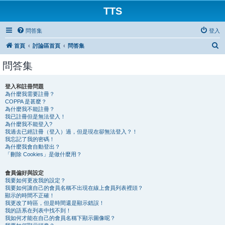
TTS
問答集
登入
搜
首頁
討論區首頁
問答集
尋
問答集
登入和註冊問題
為什麼我需要註冊？
COPPA 是甚麼？
為什麼我不能註冊？
我已註冊但是無法登入！
為什麼我不能登入?
我過去已經註冊（登入）過，但是現在卻無法登入？！
我忘記了我的密碼！
為什麼我會自動登出？
「刪除 Cookies」是做什麼用？
會員偏好與設定
我要如何更改我的設定？
我要如何讓自己的會員名稱不出現在線上會員列表裡頭？
顯示的時間不正確！
我更改了時區，但是時間還是顯示錯誤！
我的語系在列表中找不到！
我如何才能在自己的會員名稱下顯示圖像呢？