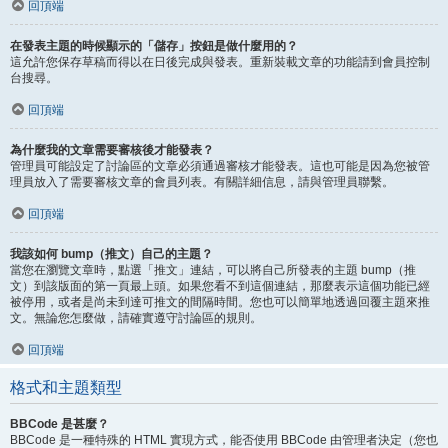
回頂端
在發表主題的時候顯示的「儲存」按鈕是做什麼用的？
這允許您保存草稿而得以在日後完成與發表。重新裝載文章的功能請到會員控制
台搜尋。
回頂端
為什麼我的文章需要審核後才能發表？
管理員可能設定了討論區的文章必須通過審核才能發表。這也可能是因為您被管
理員放入了需要審核文章的會員列表。有關詳細信息，請與管理員聯繫。
回頂端
我該如何 bump（推文）自己的主題？
當您在瀏覽文章時，點選「推文」連結，可以將自己所發表的主題 bump（推
文）到該版面的第一頁最上頭。如果您看不到這個連結，那麼表示這個功能已經
被停用，或者是尚未到達可推文的間隔時間。您也可以簡單地透過回覆主題來推
文。無論您怎麼做，請確實遵守討論區的規則。
回頂端
格式和主題類型
BBCode 是甚麼？
BBCode 是一種特殊的 HTML 實現方式，能否使用 BBCode 由管理者決定（您也