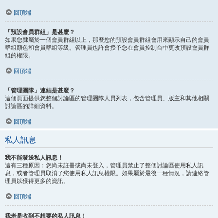
回頂端
「預設會員群組」是甚麼？
如果您隸屬於一個會員群組以上，那麼您的預設會員群組會用來顯示自己的會員
群組顏色和會員群組等級。管理員也許會授予您在會員控制台中更改預設會員群
組的權限。
回頂端
「管理團隊」連結是甚麼？
這個頁面提供您整個討論區的管理團隊人員列表，包含管理員、版主和其他相關
討論區的詳細資料。
回頂端
私人訊息
我不能發送私人訊息！
這有三種原因：您尚未註冊或尚未登入，管理員禁止了整個討論區使用私人訊
息，或者管理員取消了您使用私人訊息權限。如果屬於最後一種情況，請連絡管
理員以獲得更多的資訊。
回頂端
我老是收到不想要的私人訊息！