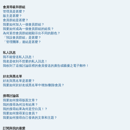
會員等級和群組
管理員是甚麼？
版主是甚麼？
會員群組是甚麼？
我要如何加入一個會員群組？
我要如何成為一個會員群組的組長？
為何某些會員群組能顯示出不同的顏色？
「預設會員群組」是甚麼？
「管理團隊」連結是甚麼？
私人訊息
我不能發送私人訊息！
我老是收到不想要的私人訊息！
我收到了這個討論區裡的會員發送的廣告或騷擾之電子郵件！
好友與黑名單
好友與黑名單是甚麼？
我要如何於好友或黑名單中增加/刪除會員？
搜尋討論區
我要如何搜尋版面文章？
我的搜尋為何沒有結果？
我的搜尋結果為何是空白頁！？
我要如何搜尋某位會員？
我要如何搜尋自己發表的文章和主題？
訂閱與我的最愛