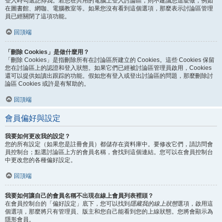
登入時勾選
記得我
。若您在共用的電腦上登入討論區，則不建議您這麼做，例如
在圖書館、網咖、電腦教室等。如果您沒有看到這個選項，那麼表示討論區管理
員已經關閉了這項功能。
回頂端
「刪除 Cookies」是做什麼用？
「刪除 Cookies」是指刪除所有在討論區所建立的 Cookies。這些 Cookies 保留
您在討論區上的認證和登入狀態。如果它們已經被討論區管理員啟用，Cookies
還可以提供如讀出跟踪的功能。假如您有登入或登出討論區的問題，那麼刪除討
論區 Cookies 或許是有幫助的。
回頂端
會員偏好與設定
我要如何更改我的設定？
您的所有設定（如果您是註冊會員）都儲存在資料庫中。要修改它們，請訪問會
員控制台；點選討論區上方的會員名稱，會找到這個連結。您可以在會員控制台
中更改您的各種偏好設定。
回頂端
我要如何讓自己的會員名稱不出現在線上會員列表裡頭？
在會員控制台的「偏好設定」底下，您可以找到
隱藏我的線上狀態
選項，啟用這
個選項，那麼將只有管理員、版主和您自己能看到您的上線狀態。您將會顯示為
隱形會員。