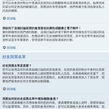
您可以在會員控制台中透過訊息規則以自動刪除來自某個會員的私訊。如果您收
到某位特定會員的騷擾訊息，那麼請向管理員檢舉，他們有權力取消他發送私人
訊息的權限。
回頂端
我收到了這個討論區裡的會員發送的廣告或騷擾之電子郵件！
聽到那種情況我們感到抱歉。這個討論區的電子郵件表單特徵包含可以測試與追
蹤寄件者的保護資訊，您應該將它完全地轉寄給管理員，其中包含寄件者的詳細
資料這是非常重要的，管理員將可依此採取適當的行動。
回頂端
好友與黑名單
好友與黑名單是甚麼？
您可以使用這些列表來組織討論區的其他會員。在您的會員控制台中會列出您新
增的好友，方便您快速檢視上線狀態和發送私人訊息。在風格樣板的支援下，您
的好友所發表的文章也許會以高亮度顯示。如果您將某個會員加入了黑名單，那
麼他們發表的任何文章都將自動隱藏。
回頂端
我要如何於好友或黑名單中增加/刪除會員？
您可以透過兩種方式增加會員到您的列表。透過瀏覽會員個人資料，那裡有連結
可以點選增加。另外，從您的會員控制台，您可以直接輸入會員名稱來增加。您