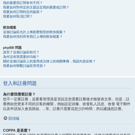
我的最愛與訂閱有何不同？
我要如何對特定的主題設定我的最愛或訂閱？
我要如何訂閱特定的版面？
我要如何取消訂閱？
附加檔案
這個討論區允許上傳甚麼類型的附加檔案？
我要如何找到所有我已上傳的附加檔案？
phpBB 問題
誰寫了這個討論區程式？
為何沒有我需要的功能？
關於這個討論區上的濫用或法律上的相關事務，我該向誰反映？
我要如何聯繫討論區管理員？
登入和註冊問題
為什麼我需要註冊？
您不一定要註冊，這要看管理員是否設定您需要註冊後才能發表文章。但是，註
冊將給您更多不同於訪客的權限，例如設定頭像、收發私人訊息、收發 電子郵件
以及申請加入會員群組、...等。註冊只需要花您少許時間，所以建議您註冊。
回頂端
COPPA 是甚麼？