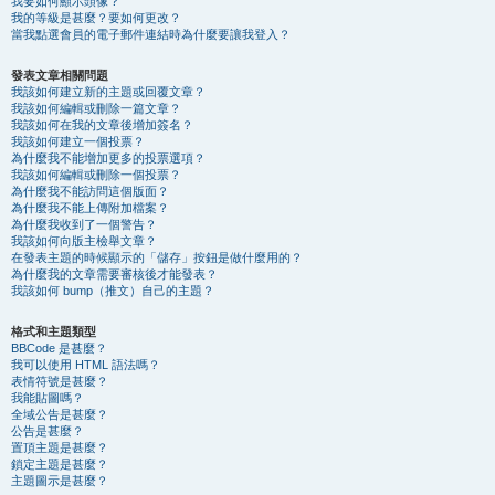
我要如何顯示頭像？
我的等級是甚麼？要如何更改？
當我點選會員的電子郵件連結時為什麼要讓我登入？
發表文章相關問題
我該如何建立新的主題或回覆文章？
我該如何編輯或刪除一篇文章？
我該如何在我的文章後增加簽名？
我該如何建立一個投票？
為什麼我不能增加更多的投票選項？
我該如何編輯或刪除一個投票？
為什麼我不能訪問這個版面？
為什麼我不能上傳附加檔案？
為什麼我收到了一個警告？
我該如何向版主檢舉文章？
在發表主題的時候顯示的「儲存」按鈕是做什麼用的？
為什麼我的文章需要審核後才能發表？
我該如何 bump（推文）自己的主題？
格式和主題類型
BBCode 是甚麼？
我可以使用 HTML 語法嗎？
表情符號是甚麼？
我能貼圖嗎？
全域公告是甚麼？
公告是甚麼？
置頂主題是甚麼？
鎖定主題是甚麼？
主題圖示是甚麼？