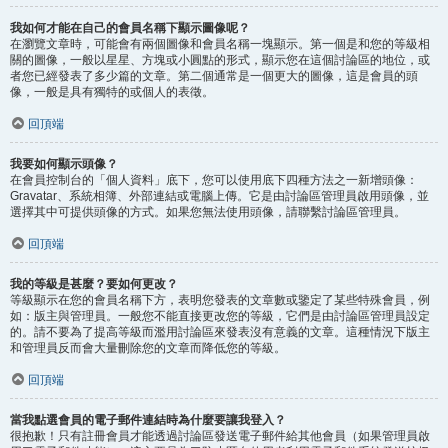
我如何才能在自己的會員名稱下顯示圖像呢？
在瀏覽文章時，可能會有兩個圖像和會員名稱一塊顯示。第一個是和您的等級相
關的圖像，一般以星星、方塊或小圓點的形式，顯示您在這個討論區的地位，或
者您已經發表了多少篇的文章。第二個通常是一個更大的圖像，這是會員的頭
像，一般是具有獨特的或個人的表徵。
回頂端
我要如何顯示頭像？
在會員控制台的「個人資料」底下，您可以使用底下四種方法之一新增頭像：
Gravatar、系統相簿、外部連結或電腦上傳。它是由討論區管理員啟用頭像，並
選擇其中可提供頭像的方式。如果您無法使用頭像，請聯繫討論區管理員。
回頂端
我的等級是甚麼？要如何更改？
等級顯示在您的會員名稱下方，表明您發表的文章數或鑒定了某些特殊會員，例
如：版主與管理員。一般您不能直接更改您的等級，它們是由討論區管理員設定
的。請不要為了提高等級而濫用討論區來發表沒有意義的文章。這種情況下版主
和管理員反而會大量刪除您的文章而降低您的等級。
回頂端
當我點選會員的電子郵件連結時為什麼要讓我登入？
很抱歉！只有註冊會員才能透過討論區發送電子郵件給其他會員（如果管理員啟