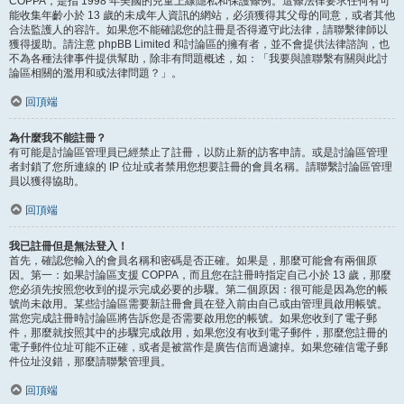
COPPA，是指 1998 年美國的兒童上線隱私和保護條例。這條法律要求任何有可
能收集年齡小於 13 歲的未成年人資訊的網站，必須獲得其父母的同意，或者其他
合法監護人的容許。如果您不能確認您的註冊是否得遵守此法律，請聯繫律師以
獲得援助。請注意 phpBB Limited 和討論區的擁有者，並不會提供法律諮詢，也
不為各種法律事件提供幫助，除非有問題概述，如：「我要與誰聯繫有關與此討
論區相關的濫用和或法律問題？」。
回頂端
為什麼我不能註冊？
有可能是討論區管理員已經禁止了註冊，以防止新的訪客申請。或是討論區管理
者封鎖了您所連線的 IP 位址或者禁用您想要註冊的會員名稱。請聯繫討論區管理
員以獲得協助。
回頂端
我已註冊但是無法登入！
首先，確認您輸入的會員名稱和密碼是否正確。如果是，那麼可能會有兩個原
因。第一：如果討論區支援 COPPA，而且您在註冊時指定自己小於 13 歲，那麼
您必須先按照您收到的提示完成必要的步驟。第二個原因：很可能是因為您的帳
號尚未啟用。某些討論區需要新註冊會員在登入前由自己或由管理員啟用帳號。
當您完成註冊時討論區將告訴您是否需要啟用您的帳號。如果您收到了電子郵
件，那麼就按照其中的步驟完成啟用，如果您沒有收到電子郵件，那麼您註冊的
電子郵件位址可能不正確，或者是被當作是廣告信而過濾掉。如果您確信電子郵
件位址沒錯，那麼請聯繫管理員。
回頂端