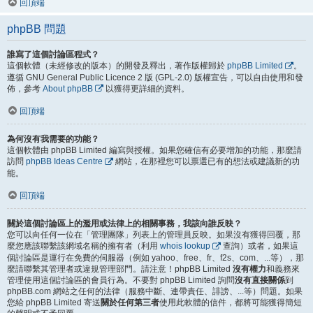
回頂端
phpBB 問題
誰寫了這個討論區程式？
這個軟體（未經修改的版本）的開發及釋出，著作版權歸於
phpBB Limited
。
遵循 GNU General Public Licence 2 版 (GPL-2.0) 版權宣告，可以自由使用和發
佈，參考
About phpBB
以獲得更詳細的資料。
回頂端
為何沒有我需要的功能？
這個軟體由 phpBB Limited 編寫與授權。如果您確信有必要增加的功能，那麼請
訪問
phpBB Ideas Centre
網站，在那裡您可以票選已有的想法或建議新的功
能。
回頂端
關於這個討論區上的濫用或法律上的相關事務，我該向誰反映？
您可以向任何一位在「管理團隊」列表上的管理員反映。如果沒有獲得回覆，那
麼您應該聯繫該網域名稱的擁有者（利用
whois lookup
查詢）或者，如果這
個討論區是運行在免費的伺服器（例如 yahoo、free、fr、f2s、com、...等），那
麼請聯繫其管理者或違規管理部門。請注意！phpBB Limited
沒有權力
和義務來
管理使用這個討論區的會員行為。不要對 phpBB Limited 詢問
沒有直接關係
到
phpBB.com 網站之任何的法律（服務中斷、連帶責任、誹謗、...等）問題。如果
您給 phpBB Limited 寄送
關於任何第三者
使用此軟體的信件，都將可能獲得簡短