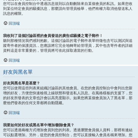
您可以在會員控制台中透過訊息規則以自動刪除來自某個會員的私訊。如果您收
到某位特定會員的騷擾訊息，那麼請向管理員檢舉，他們有權力取消他發送私人
訊息的權限。
回頂端
我收到了這個討論區裡的會員發送的廣告或騷擾之電子郵件！
聽到那種情況我們感到抱歉。這個討論區的電子郵件表單特徵包含可以測試與追
蹤寄件者的保護資訊，您應該將它完全地轉寄給管理員，其中包含寄件者的詳細
資料這是非常重要的，管理員將可依此採取適當的行動。
回頂端
好友與黑名單
好友與黑名單是甚麼？
您可以使用這些列表來組織討論區的其他會員。在您的會員控制台中會列出您新
增的好友，方便您快速檢視上線狀態和發送私人訊息。在風格樣板的支援下，您
的好友所發表的文章也許會以高亮度顯示。如果您將某個會員加入了黑名單，那
麼他們發表的任何文章都將自動隱藏。
回頂端
我要如何於好友或黑名單中增加/刪除會員？
您可以透過兩種方式增加會員到您的列表。透過瀏覽會員個人資料，那裡有連結
可以點選增加。另外，從您的會員控制台，您可以直接輸入會員名稱來增加。您