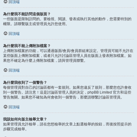
回頂端
為什麼我不能訪問這個版面？
一些版面是限制訪問的。要檢視、閱讀、發表或執行其他的動作，您需要特別的
權限。請聯繫版主或管理員允許您使用。
回頂端
為什麼我不能上傳附加檔案？
上傳附加檔案的功能，可以通過版面/會員/會員群組來設定。管理員可能不允許在
某些版面上傳附加檔案，或者只允許討論區管理人員在版面上發表附加檔案。如
果您不確定為什麼上傳附加檔案，請與管理員聯繫。
回頂端
為什麼我收到了一個警告？
每個管理員對自己的討論區都有一套規則。如果您違反了規則，那麼您也許會收
到一個警告。請注意！這是討論區管理人員的決定，phpBB Limited 官方和這些
警告無關。如果您不確知為何會收到一個警告，那麼請聯繫討論區管理員。
回頂端
我該如何向版主檢舉文章？
如果管理員允許檢舉，請在您想檢舉的文章上點選檢舉的按鈕，而後按照提示的
步驟完成檢舉。