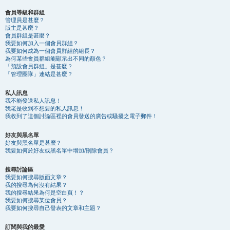
會員等級和群組
管理員是甚麼？
版主是甚麼？
會員群組是甚麼？
我要如何加入一個會員群組？
我要如何成為一個會員群組的組長？
為何某些會員群組能顯示出不同的顏色？
「預設會員群組」是甚麼？
「管理團隊」連結是甚麼？
私人訊息
我不能發送私人訊息！
我老是收到不想要的私人訊息！
我收到了這個討論區裡的會員發送的廣告或騷擾之電子郵件！
好友與黑名單
好友與黑名單是甚麼？
我要如何於好友或黑名單中增加/刪除會員？
搜尋討論區
我要如何搜尋版面文章？
我的搜尋為何沒有結果？
我的搜尋結果為何是空白頁！？
我要如何搜尋某位會員？
我要如何搜尋自己發表的文章和主題？
訂閱與我的最愛