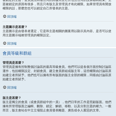
題被鎖定的原因有很多，而且只有版主及管理員才有此權限。如果管理員有開放
權限的話，那麼您也可以鎖定自己所發表的主題。
回頂端
主題圖示是甚麼？
主題圖示是由發表者選定，它是和主題相關的圖案用以顯示其內容。是否可以使
用主題圖示端賴管理員的權限設定。
回頂端
會員等級和群組
管理員是甚麼？
管理員是擁有控制整個討論區的最高等級會員。他們可以從各個方面控制討論區
運作，包括權限設定、封鎖會員、建立會員群組或版主等，這些權限由討論區原
始建立者所賦予。他們也可以擁有所有版面的版主全部的權限，同樣由討論區原
始建立者所賦予。
回頂端
版主是甚麼？
版主是獨立的會員（或會員群組中的一員），他們日常的工作是照顧版面。他們
擁有所管理版面之編輯、刪除、鎖定、解鎖、移動、以及分割主題的權力。一般
而言，版主會站在中立立場阻止會員發表離題、廣告或令人厭惡的文章。