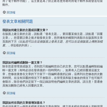
用了電子郵件功能）。這主要是為了防止匿名使用者利用電子郵件系統發送垃圾
郵件。
回頂端
發表文章相關問題
我該如何建立新的主題或回覆文章？
在版面上建立新的主題，請點選「發表主題」。要回覆某個主題，請點選「回覆
文章」。您需要註冊之後才能發表文章，您所擁有的權限列表顯示在版面和文章
頁面的下方（比如
您可以在這個版面上發表主題、您可以在這個版面上傳附加檔
案、...等
這樣的列表）。
回頂端
我該如何編輯或刪除一篇文章？
除非您是管理員或版主，否則您只能編輯您自己的文章。您可以點選
編輯
按鈕編
輯一篇文章（有時必須在發表後的一段時間內）。如果有人已經回覆過這篇文
章，您修改後會在文章的下方留下一段編輯過後的記錄，這將列出您修改的次數
和時間。在沒有回覆的情況下不會顯示，在管理員和版主修改的情況下也可能不
會顯示，除非他們決定留下一段記錄說明他們編輯文章的原因。請注意！普通會
員無法刪除已經有人回覆的文章。
回頂端
我該如何在我的文章後增加簽名？
您必須先建立一個簽名檔後才能在文章中增加，建立簽名檔在您的個人資料管理