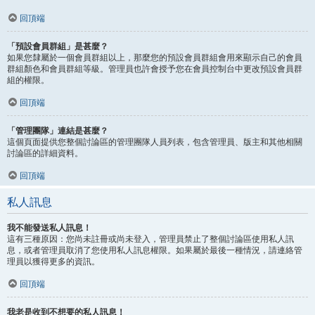
回頂端
「預設會員群組」是甚麼？
如果您隸屬於一個會員群組以上，那麼您的預設會員群組會用來顯示自己的會員
群組顏色和會員群組等級。管理員也許會授予您在會員控制台中更改預設會員群
組的權限。
回頂端
「管理團隊」連結是甚麼？
這個頁面提供您整個討論區的管理團隊人員列表，包含管理員、版主和其他相關
討論區的詳細資料。
回頂端
私人訊息
我不能發送私人訊息！
這有三種原因：您尚未註冊或尚未登入，管理員禁止了整個討論區使用私人訊
息，或者管理員取消了您使用私人訊息權限。如果屬於最後一種情況，請連絡管
理員以獲得更多的資訊。
回頂端
我老是收到不想要的私人訊息！