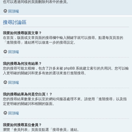
也可以透過同樣的頁面刪除列表中的會員。
回頂端
搜尋討論區
我要如何搜尋版面文章？
在首頁，版面或文章頁面的搜尋欄中輸入關鍵字就可以搜尋。點選每頁頁首的
「進階搜尋」連結將可以做進一步的搜尋設定。
回頂端
我的搜尋為何沒有結果？
您的搜尋可能太模糊，包含了許多未被 phpBB 系統建立索引的共用詞。您可以輸
入更明確的關鍵詞和更多有效的選項來進行進階搜尋。
回頂端
我的搜尋結果為何是空白頁！？
您的搜尋結果數量太多以至於網站伺服器處理不來。請使用「進階搜尋」以及指
定更明確的關鍵詞和相關的版面。
回頂端
我要如何搜尋某位會員？
瀏覽「會員列表」頁面並點選「搜尋會員」連結。