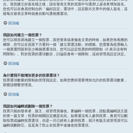
台。當您建立好簽名檔之後，請在發表文章的頁面中勾選
附上簽名
來增加簽名。
您也可以在會員控制台的「偏好設定」選項中，設定顯示文章中的個人簽名，這
樣每次發表文章時就會自動勾選相應選項。
回頂端
我該如何建立一個投票？
您可以很容易地建立一個投票，當您發表或者修改文章的時候，如果您有相應的
權限，您可以在頁面下方看到一個「建立票選活動」的標籤。您需要為投票輸入
一個票選問題和至少兩個票選項目。您可以設定投票的時間限制（0 表示沒有時
間限制）。對於投票的選項數目，討論區會有一個限制，這由管理員設定決定。
回頂端
為什麼我不能增加更多的投票選項？
投票選項數量的限制由管理員設定。如果您覺得需要增加允許的投票選項數量，
那麼請聯繫管理員。
回頂端
我該如何編輯或刪除一個投票？
投票只能由發表者，版主，或管理員修改。要編輯一個投票，請點選編輯該主題
的第一篇文章；投票的相關設定總是在此。如果還沒有人參與投票，會員可以刪
除投票或編輯投票選項，但是一旦已經有人參與投票，就只有版主或管理員可以
編輯或刪除它。這是為了防止在投票中途修改投票選項。