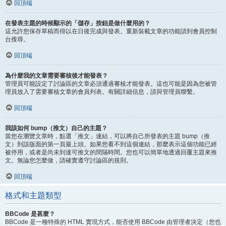
回頂端
在發表主題的時候顯示的「儲存」按鈕是做什麼用的？
這允許您保存草稿而得以在日後完成與發表。重新裝載文章的功能請到會員控制
台搜尋。
回頂端
為什麼我的文章需要審核後才能發表？
管理員可能設定了討論區的文章必須通過審核才能發表。這也可能是因為您被管
理員放入了需要審核文章的會員列表。有關詳細信息，請與管理員聯繫。
回頂端
我該如何 bump（推文）自己的主題？
當您在瀏覽文章時，點選「推文」連結，可以將自己所發表的主題 bump（推
文）到該版面的第一頁最上頭。如果您看不到這個連結，那麼表示這個功能已經
被停用，或者是尚未到達可推文的間隔時間。您也可以簡單地透過回覆主題來推
文。無論您怎麼做，請確實遵守討論區的規則。
回頂端
格式和主題類型
BBCode 是甚麼？
BBCode 是一種特殊的 HTML 實現方式，能否使用 BBCode 由管理者決定（您也