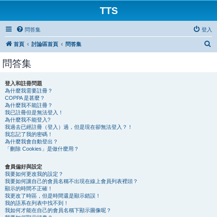
TTS
問答集
登入
搜
首頁
討論區首頁
問答集
尋
問答集
登入和註冊問題
為什麼我需要註冊？
COPPA 是甚麼？
為什麼我不能註冊？
我已註冊但是無法登入！
為什麼我不能登入?
我過去已經註冊（登入）過，但是現在卻無法登入？！
我忘記了我的密碼！
為什麼我會自動登出？
「刪除 Cookies」是做什麼用？
會員偏好與設定
我要如何更改我的設定？
我要如何讓自己的會員名稱不出現在線上會員列表裡頭？
顯示的時間不正確！
我更改了時區，但是時間還是顯示錯誤！
我的語系在列表中找不到！
我如何才能在自己的會員名稱下顯示圖像呢？