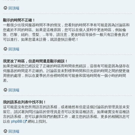
回頂端
顯示的時間不正確！
一般很少出現伺服器時間不準的情況，您看到的時間不準有可能是因為討論區和
您處於不同的時區。如果是這種原因，您可以在個人資料中更改時區，例如倫
敦、巴黎、紐約、雪梨、...等等。請注意，更改時區等操作一般只有註冊會員才
可以進行。如果您還未註冊，就請盡快註冊吧！
回頂端
我更改了時區，但是時間還是顯示錯誤！
如果您確認您已經設定了正確的時區而時間依然錯誤，這很有可能是因為儲存在
伺服器的時間是不正確的。討論區並未對標準時間和日光節約時間之間的變更做
周密的處理，所以在夏季的月份裡時間有可能會和當地時間有一個小時的時間
差。
回頂端
我的語系在列表中找不到！
這可能是沒有您所用語言的語系檔，或者雖然有但是這個討論區的管理員並未安
裝它。請試著詢問討論區的管理員是否可以安裝這種語言。如果確實沒有這種語
言的語系檔，您可以參與我們的翻譯工作，建立您的語系檔。更多的相關訊息可
以在
phpBB
網站上找到。
回頂端