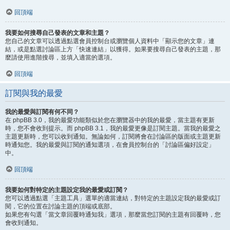
回頂端
我要如何搜尋自己發表的文章和主題？
您自己的文章可以透過點選會員控制台或瀏覽個人資料中「顯示您的文章」連
結，或是點選討論區上方「快速連結」以獲得。如果要搜尋自己發表的主題，那
麼請使用進階搜尋，並填入適當的選項。
回頂端
訂閱與我的最愛
我的最愛與訂閱有何不同？
在 phpBB 3.0，我的最愛功能類似於您在瀏覽器中的我的最愛，當主題有更新
時，您不會收到提示。而 phpBB 3.1，我的最愛更像是訂閱主題。當我的最愛之
主題更新時，您可以收到通知。無論如何，訂閱將會在討論區的版面或主題更新
時通知您。我的最愛與訂閱的通知選項，在會員控制台的「討論區偏好設定」
中。
回頂端
我要如何對特定的主題設定我的最愛或訂閱？
您可以透過點選「主題工具」選單的適當連結，對特定的主題設定我的最愛或訂
閱，它的位置在討論主題的頂端或底部。
如果您有勾選「當文章回覆時通知我」選項，那麼當您訂閱的主題有回覆時，您
會收到通知。