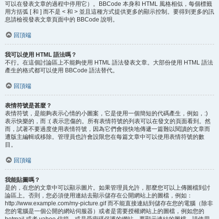
可以在發表文章的過程中停用它）。BBCode 本身和 HTML 風格相似，每個標籤
用方括弧 [ 和 ] 而不是 < 和 > 並且這種方式提供更多的顯示控制。要得到更多的訊
息請檢視發表文章頁面中的 BBCode 說明。
回頂端
我可以使用 HTML 語法嗎？
不行。在這個討論區上不能夠使用 HTML 語法發表文章。大部份使用 HTML 語法
產生的格式都可以使用 BBCode 語法替代。
回頂端
表情符號是甚麼？
表情符號，是能夠表示心情的小圖案，它是使用一個簡短的代碼產生，例如，:)
表示快樂的，而 :( 表示悲傷的。所有表情符號的列表可以在發文的頁面看到。然
而，試著不要過度使用表情符號，因為它們會很快地傳遞一篇難以閱讀的文章而
遭版主編輯或移除。管理員也許會設限您在每篇文章中可以使用表情符號的數
目。
回頂端
我能貼圖嗎？
是的，在您的文章中可以顯示圖片。如果管理員允許，那麼您可以上傳圖檔到討
論區上。否則，您必須使用連結去顯示儲存在公開網站上的圖檔，例如：
http://www.example.com/my-picture.gif 而不能直接連結到儲存在您的電腦（除非
您的電腦是一個公開的網站伺服器）或者是需要授權網站上的圖檔，例如您的
hotmail 或者 yahoo 信箱，或是受密碼保護的網站。要顯示連結的圖檔，請使用