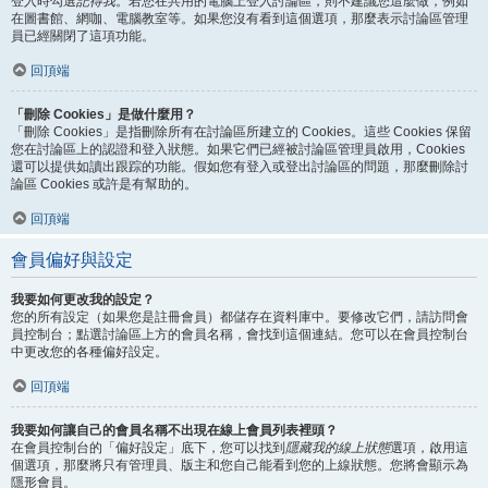
登入時勾選
記得我
。若您在共用的電腦上登入討論區，則不建議您這麼做，例如
在圖書館、網咖、電腦教室等。如果您沒有看到這個選項，那麼表示討論區管理
員已經關閉了這項功能。
回頂端
「刪除 Cookies」是做什麼用？
「刪除 Cookies」是指刪除所有在討論區所建立的 Cookies。這些 Cookies 保留
您在討論區上的認證和登入狀態。如果它們已經被討論區管理員啟用，Cookies
還可以提供如讀出跟踪的功能。假如您有登入或登出討論區的問題，那麼刪除討
論區 Cookies 或許是有幫助的。
回頂端
會員偏好與設定
我要如何更改我的設定？
您的所有設定（如果您是註冊會員）都儲存在資料庫中。要修改它們，請訪問會
員控制台；點選討論區上方的會員名稱，會找到這個連結。您可以在會員控制台
中更改您的各種偏好設定。
回頂端
我要如何讓自己的會員名稱不出現在線上會員列表裡頭？
在會員控制台的「偏好設定」底下，您可以找到
隱藏我的線上狀態
選項，啟用這
個選項，那麼將只有管理員、版主和您自己能看到您的上線狀態。您將會顯示為
隱形會員。