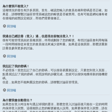
為什麼我不能登入?
這種情況的發生有許多原因。首先，確認您輸入的會員名稱和密碼是否正確。如
果是，請聯聯繫討論區管理員確認您的帳號是否被禁用。也有可能是網站擁有者
在後端的組態設定錯誤，而他們需要做修正。
回頂端
我過去已經註冊（登入）過，但是現在卻無法登入？！
很有可能管理員由於某種原因，停用或刪除了您的帳號。有些討論區會利用每隔
一段時間移除從未發文的會員做法來減少資料量。如果是這個原因，那麼請重新
註冊並參與更多的討論。
回頂端
我忘記了我的密碼！
不必慌張！當您忘記了自己的密碼，可以很容易重新設定。只要您到登入頁面，
點選
我忘記了我的密碼
，依照說明的步驟完成，您就可以很快地獲得新的隨機密
碼。
但是，如果您不能夠重設您的密碼，請聯繫討論區管理員。
回頂端
為什麼我會自動登出？
如果您在登入時沒有勾選
記得我
的選項，那麼您登入討論區後只能在一定的時間
內保持登入狀態。這樣能防止您的帳號被他人誤用。如果要保持登入狀態，請在