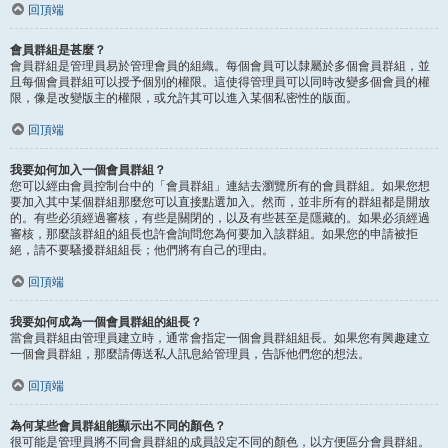
回頂端
會員群組是甚麼？
會員群組是管理員易於管理會員的組織。每個會員可以隸屬於多個會員群組，並
且每個會員群組可以授予個別的權限。這使得管理員可以同時改變多個會員的權
限，像是改變版主的權限，或允許其可以進入某個私密性的版面。
回頂端
我要如何加入一個會員群組？
您可以經由會員控制台中的「會員群組」連結去瀏覽所有的會員群組。如果您想
要加入其中某個群組那麼您可以直接點選加入。然而，並非所有的群組都是開放
的。有些必須經過審核，有些是關閉的，以及有些甚至是隱藏的。如果必須經過
審核，那麼該群組的組長也許會詢問您為何要加入該群組。如果您的申請被拒
絕，請不要騷擾群組組長；他們將有自己的理由。
回頂端
我要如何成為一個會員群組的組長？
當會員群組由管理員建立時，通常會指定一個會員群組組長。如果您有興趣建立
一個會員群組，那麼請傳送私人訊息給管理員，告訴他們您的想法。
回頂端
為何某些會員群組能顯示出不同的顏色？
很可能是管理員將不同會員群組的成員設定不同的顏色，以方便區分會員群組。