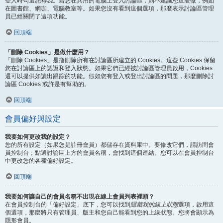
登入時勾選
記得我
。若您在共用的電腦上登入討論區，則不建議您這麼做，例如
在圖書館、網咖、電腦教室等。如果您沒有看到這個選項，那麼表示討論區管理
員已經關閉了這項功能。
回頂端
「刪除 Cookies」是做什麼用？
「刪除 Cookies」是指刪除所有在討論區所建立的 Cookies。這些 Cookies 保留
您在討論區上的認證和登入狀態。如果它們已經被討論區管理員啟用，Cookies
還可以提供如讀出跟踪的功能。假如您有登入或登出討論區的問題，那麼刪除討
論區 Cookies 或許是有幫助的。
回頂端
會員偏好與設定
我要如何更改我的設定？
您的所有設定（如果您是註冊會員）都儲存在資料庫中。要修改它們，請訪問會
員控制台；點選討論區上方的會員名稱，會找到這個連結。您可以在會員控制台
中更改您的各種偏好設定。
回頂端
我要如何讓自己的會員名稱不出現在線上會員列表裡頭？
在會員控制台的「偏好設定」底下，您可以找到
隱藏我的線上狀態
選項，啟用這
個選項，那麼將只有管理員、版主和您自己能看到您的上線狀態。您將會顯示為
隱形會員。