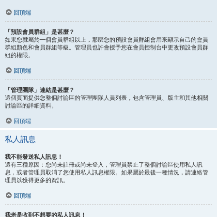
回頂端
「預設會員群組」是甚麼？
如果您隸屬於一個會員群組以上，那麼您的預設會員群組會用來顯示自己的會員
群組顏色和會員群組等級。管理員也許會授予您在會員控制台中更改預設會員群
組的權限。
回頂端
「管理團隊」連結是甚麼？
這個頁面提供您整個討論區的管理團隊人員列表，包含管理員、版主和其他相關
討論區的詳細資料。
回頂端
私人訊息
我不能發送私人訊息！
這有三種原因：您尚未註冊或尚未登入，管理員禁止了整個討論區使用私人訊
息，或者管理員取消了您使用私人訊息權限。如果屬於最後一種情況，請連絡管
理員以獲得更多的資訊。
回頂端
我老是收到不想要的私人訊息！