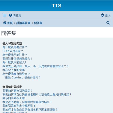
TTS
問答集
登入
搜
首頁
討論區首頁
問答集
尋
問答集
登入和註冊問題
為什麼我需要註冊？
COPPA 是甚麼？
為什麼我不能註冊？
我已註冊但是無法登入！
為什麼我不能登入?
我過去已經註冊（登入）過，但是現在卻無法登入？！
我忘記了我的密碼！
為什麼我會自動登出？
「刪除 Cookies」是做什麼用？
會員偏好與設定
我要如何更改我的設定？
我要如何讓自己的會員名稱不出現在線上會員列表裡頭？
顯示的時間不正確！
我更改了時區，但是時間還是顯示錯誤！
我的語系在列表中找不到！
我如何才能在自己的會員名稱下顯示圖像呢？