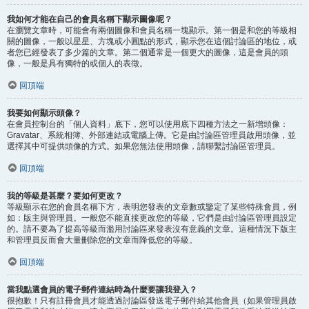
我如何才能在自己的會員名稱下顯示圖像呢？
在瀏覽文章時，可能會有兩個圖像和會員名稱一塊顯示。第一個是和您的等級相
關的圖像，一般以星星、方塊或小圓點的形式，顯示您在這個討論區的地位，或
者您已經發表了多少篇的文章。第二個通常是一個更大的圖像，這是會員的頭
像，一般是具有獨特的或個人的表徵。
回頂端
我要如何顯示頭像？
在會員控制台的「個人資料」底下，您可以使用底下四種方法之一新增頭像：
Gravatar、系統相簿、外部連結或電腦上傳。它是由討論區管理員啟用頭像，並
選擇其中可提供頭像的方式。如果您無法使用頭像，請聯繫討論區管理員。
回頂端
我的等級是甚麼？要如何更改？
等級顯示在您的會員名稱下方，表明您發表的文章數或鑒定了某些特殊會員，例
如：版主與管理員。一般您不能直接更改您的等級，它們是由討論區管理員設定
的。請不要為了提高等級而濫用討論區來發表沒有意義的文章。這種情況下版主
和管理員反而會大量刪除您的文章而降低您的等級。
回頂端
當我點選會員的電子郵件連結時為什麼要讓我登入？
很抱歉！只有註冊會員才能透過討論區發送電子郵件給其他會員（如果管理員啟