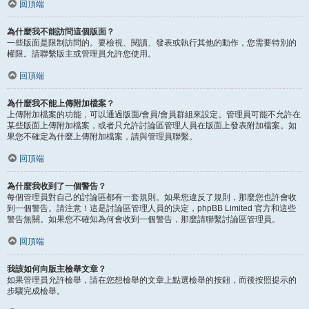
回頂端
為什麼我不能訪問這個版面？
一些版面是限制訪問的。要檢視、閱讀、發表或執行其他的動作，您需要特別的
權限。請聯繫版主或管理員允許您使用。
回頂端
為什麼我不能上傳附加檔案？
上傳附加檔案的功能，可以通過版面/會員/會員群組來設定。管理員可能不允許在
某些版面上傳附加檔案，或者只允許討論區管理人員在版面上發表附加檔案。如
果您不確定為什麼上傳附加檔案，請與管理員聯繫。
回頂端
為什麼我收到了一個警告？
每個管理員對自己的討論區都有一套規則。如果您違反了規則，那麼您也許會收
到一個警告。請注意！這是討論區管理人員的決定，phpBB Limited 官方和這些
警告無關。如果您不確知為何會收到一個警告，那麼請聯繫討論區管理員。
回頂端
我該如何向版主檢舉文章？
如果管理員允許檢舉，請在您想檢舉的文章上點選檢舉的按鈕，而後按照提示的
步驟完成檢舉。