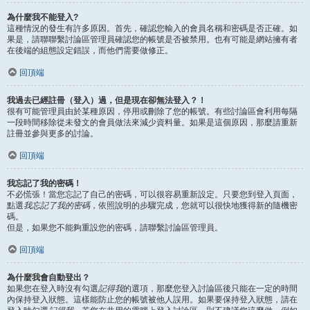
為什麼我不能登入?
這種情況的發生有許多原因。首先，確認您輸入的會員名稱和密碼是否正確。如
果是，請聯聯繫討論區管理員確認您的帳號是否被禁用。也有可能是網站擁有者
在後端的組態設定錯誤，而他們需要做修正。
回頂端
我過去已經註冊（登入）過，但是現在卻無法登入？！
很有可能管理員由於某種原因，停用或刪除了您的帳號。有些討論區會利用每隔
一段時間移除從未發文的會員做法來減少資料量。如果是這個原因，那麼請重新
註冊並參與更多的討論。
回頂端
我忘記了我的密碼！
不必慌張！當您忘記了自己的密碼，可以很容易重新設定。只要您到登入頁面，
點選
我忘記了我的密碼
，依照說明的步驟完成，您就可以很快地獲得新的隨機密
碼。
但是，如果您不能夠重設您的密碼，請聯繫討論區管理員。
回頂端
為什麼我會自動登出？
如果您在登入時沒有勾選
記得我
的選項，那麼您登入討論區後只能在一定的時間
內保持登入狀態。這樣能防止您的帳號被他人誤用。如果要保持登入狀態，請在