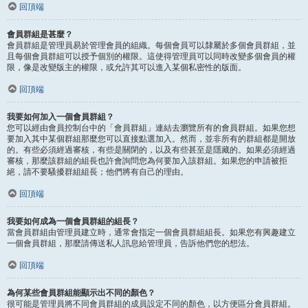
回頂端
會員群組是甚麼？
會員群組是管理員易於管理會員的組織。每個會員可以隸屬於多個會員群組，並
且每個會員群組可以授予個別的權限。這使得管理員可以同時改變多個會員的權
限，像是改變版主的權限，或允許其可以進入某個私密性的版面。
回頂端
我要如何加入一個會員群組？
您可以經由會員控制台中的「會員群組」連結去瀏覽所有的會員群組。如果您想
要加入其中某個群組那麼您可以直接點選加入。然而，並非所有的群組都是開放
的。有些必須經過審核，有些是關閉的，以及有些甚至是隱藏的。如果必須經過
審核，那麼該群組的組長也許會詢問您為何要加入該群組。如果您的申請被拒
絕，請不要騷擾群組組長；他們將有自己的理由。
回頂端
我要如何成為一個會員群組的組長？
當會員群組由管理員建立時，通常會指定一個會員群組組長。如果您有興趣建立
一個會員群組，那麼請傳送私人訊息給管理員，告訴他們您的想法。
回頂端
為何某些會員群組能顯示出不同的顏色？
很可能是管理員將不同會員群組的成員設定不同的顏色，以方便區分會員群組。