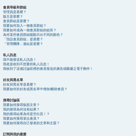
會員等級和群組
管理員是甚麼？
版主是甚麼？
會員群組是甚麼？
我要如何加入一個會員群組？
我要如何成為一個會員群組的組長？
為何某些會員群組能顯示出不同的顏色？
「預設會員群組」是甚麼？
「管理團隊」連結是甚麼？
私人訊息
我不能發送私人訊息！
我老是收到不想要的私人訊息！
我收到了這個討論區裡的會員發送的廣告或騷擾之電子郵件！
好友與黑名單
好友與黑名單是甚麼？
我要如何於好友或黑名單中增加/刪除會員？
搜尋討論區
我要如何搜尋版面文章？
我的搜尋為何沒有結果？
我的搜尋結果為何是空白頁！？
我要如何搜尋某位會員？
我要如何搜尋自己發表的文章和主題？
訂閱與我的最愛