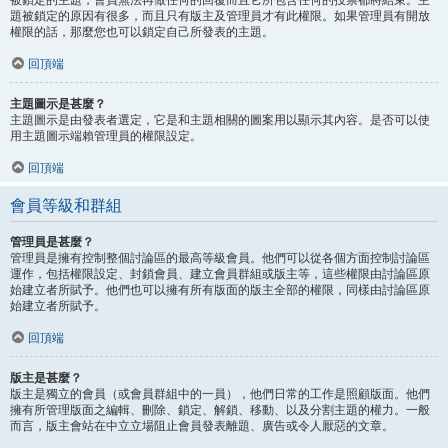
題被鎖定的原因有很多，而且只有版主及管理員才有此權限。如果管理員有開放
權限的話，那麼您也可以鎖定自己所發表的主題。
回頂端
主題圖示是甚麼？
主題圖示是由發表者選定，它是和主題相關的圖案用以顯示其內容。是否可以使
用主題圖示端賴管理員的權限設定。
回頂端
會員等級和群組
管理員是甚麼？
管理員是擁有控制整個討論區的最高等級會員。他們可以從各個方面控制討論區
運作，包括權限設定、封鎖會員、建立會員群組或版主等，這些權限由討論區原
始建立者所賦予。他們也可以擁有所有版面的版主全部的權限，同樣由討論區原
始建立者所賦予。
回頂端
版主是甚麼？
版主是獨立的會員（或會員群組中的一員），他們日常的工作是照顧版面。他們
擁有所管理版面之編輯、刪除、鎖定、解鎖、移動、以及分割主題的權力。一般
而言，版主會站在中立立場阻止會員發表離題、廣告或令人厭惡的文章。