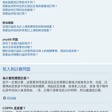
我的最愛與訂閱有何不同？
我要如何對特定的主題設定我的最愛或訂閱？
我要如何訂閱特定的版面？
我要如何取消訂閱？
附加檔案
這個討論區允許上傳甚麼類型的附加檔案？
我要如何找到所有我已上傳的附加檔案？
phpBB 問題
誰寫了這個討論區程式？
為何沒有我需要的功能？
關於這個討論區上的濫用或法律上的相關事務，我該向誰反映？
我要如何聯繫討論區管理員？
登入和註冊問題
為什麼我需要註冊？
您不一定要註冊，這要看管理員是否設定您需要註冊後才能發表文章。但是，註
冊將給您更多不同於訪客的權限，例如設定頭像、收發私人訊息、收發 電子郵件
以及申請加入會員群組、...等。註冊只需要花您少許時間，所以建議您註冊。
回頂端
COPPA 是甚麼？