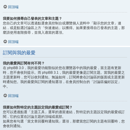
回頂端
我要如何搜尋自己發表的文章和主題？
您自己的文章可以透過點選會員控制台或瀏覽個人資料中「顯示您的文章」連
結，或是點選討論區上方「快速連結」以獲得。如果要搜尋自己發表的主題，那
麼請使用進階搜尋，並填入適當的選項。
回頂端
訂閱與我的最愛
我的最愛與訂閱有何不同？
在 phpBB 3.0，我的最愛功能類似於您在瀏覽器中的我的最愛，當主題有更新
時，您不會收到提示。而 phpBB 3.1，我的最愛更像是訂閱主題。當我的最愛之
主題更新時，您可以收到通知。無論如何，訂閱將會在討論區的版面或主題更新
時通知您。我的最愛與訂閱的通知選項，在會員控制台的「討論區偏好設定」
中。
回頂端
我要如何對特定的主題設定我的最愛或訂閱？
您可以透過點選「主題工具」選單的適當連結，對特定的主題設定我的最愛或訂
閱，它的位置在討論主題的頂端或底部。
如果您有勾選「當文章回覆時通知我」選項，那麼當您訂閱的主題有回覆時，您
會收到通知。