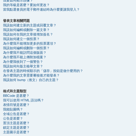
我要如何顯示頭像？
我的等級是甚麼？要如何更改？
當我點選會員的電子郵件連結時為什麼要讓我登入？
發表文章相關問題
我該如何建立新的主題或回覆文章？
我該如何編輯或刪除一篇文章？
我該如何在我的文章後增加簽名？
我該如何建立一個投票？
為什麼我不能增加更多的投票選項？
我該如何編輯或刪除一個投票？
為什麼我不能訪問這個版面？
為什麼我不能上傳附加檔案？
為什麼我收到了一個警告？
我該如何向版主檢舉文章？
在發表主題的時候顯示的「儲存」按鈕是做什麼用的？
為什麼我的文章需要審核後才能發表？
我該如何 bump（推文）自己的主題？
格式和主題類型
BBCode 是甚麼？
我可以使用 HTML 語法嗎？
表情符號是甚麼？
我能貼圖嗎？
全域公告是甚麼？
公告是甚麼？
置頂主題是甚麼？
鎖定主題是甚麼？
主題圖示是甚麼？