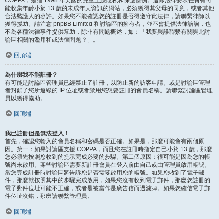
COPPA，是指 1998 年美國的兒童上線隱私和保護條例。這條法律要求任何有可
能收集年齡小於 13 歲的未成年人資訊的網站，必須獲得其父母的同意，或者其他
合法監護人的容許。如果您不能確認您的註冊是否得遵守此法律，請聯繫律師以
獲得援助。請注意 phpBB Limited 和討論區的擁有者，並不會提供法律諮詢，也
不為各種法律事件提供幫助，除非有問題概述，如：「我要與誰聯繫有關與此討
論區相關的濫用和或法律問題？」。
回頂端
為什麼我不能註冊？
有可能是討論區管理員已經禁止了註冊，以防止新的訪客申請。或是討論區管理
者封鎖了您所連線的 IP 位址或者禁用您想要註冊的會員名稱。請聯繫討論區管理
員以獲得協助。
回頂端
我已註冊但是無法登入！
首先，確認您輸入的會員名稱和密碼是否正確。如果是，那麼可能會有兩個原
因。第一：如果討論區支援 COPPA，而且您在註冊時指定自己小於 13 歲，那麼
您必須先按照您收到的提示完成必要的步驟。第二個原因：很可能是因為您的帳
號尚未啟用。某些討論區需要新註冊會員在登入前由自己或由管理員啟用帳號。
當您完成註冊時討論區將告訴您是否需要啟用您的帳號。如果您收到了電子郵
件，那麼就按照其中的步驟完成啟用，如果您沒有收到電子郵件，那麼您註冊的
電子郵件位址可能不正確，或者是被當作是廣告信而過濾掉。如果您確信電子郵
件位址沒錯，那麼請聯繫管理員。
回頂端