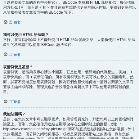
可以在發表文章的過程中停用它）。BBCode 本身和 HTML 風格相似，每個標籤
用方括弧 [ 和 ] 而不是 < 和 > 並且這種方式提供更多的顯示控制。要得到更多的訊
息請檢視發表文章頁面中的 BBCode 說明。
回頂端
我可以使用 HTML 語法嗎？
不行。在這個討論區上不能夠使用 HTML 語法發表文章。大部份使用 HTML 語法
產生的格式都可以使用 BBCode 語法替代。
回頂端
表情符號是甚麼？
表情符號，是能夠表示心情的小圖案，它是使用一個簡短的代碼產生，例如，:)
表示快樂的，而 :( 表示悲傷的。所有表情符號的列表可以在發文的頁面看到。然
而，試著不要過度使用表情符號，因為它們會很快地傳遞一篇難以閱讀的文章而
遭版主編輯或移除。管理員也許會設限您在每篇文章中可以使用表情符號的數
目。
回頂端
我能貼圖嗎？
是的，在您的文章中可以顯示圖片。如果管理員允許，那麼您可以上傳圖檔到討
論區上。否則，您必須使用連結去顯示儲存在公開網站上的圖檔，例如：
http://www.example.com/my-picture.gif 而不能直接連結到儲存在您的電腦（除非
您的電腦是一個公開的網站伺服器）或者是需要授權網站上的圖檔，例如您的
hotmail 或者 yahoo 信箱，或是受密碼保護的網站。要顯示連結的圖檔，請使用