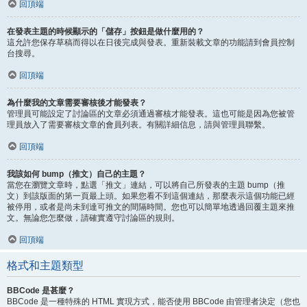
回頂端
在發表主題的時候顯示的「儲存」按鈕是做什麼用的？
這允許您保存草稿而得以在日後完成與發表。重新裝載文章的功能請到會員控制
台搜尋。
回頂端
為什麼我的文章需要審核後才能發表？
管理員可能設定了討論區的文章必須通過審核才能發表。這也可能是因為您被管
理員放入了需要審核文章的會員列表。有關詳細信息，請與管理員聯繫。
回頂端
我該如何 bump（推文）自己的主題？
當您在瀏覽文章時，點選「推文」連結，可以將自己所發表的主題 bump（推
文）到該版面的第一頁最上頭。如果您看不到這個連結，那麼表示這個功能已經
被停用，或者是尚未到達可推文的間隔時間。您也可以簡單地透過回覆主題來推
文。無論您怎麼做，請確實遵守討論區的規則。
回頂端
格式和主題類型
BBCode 是甚麼？
BBCode 是一種特殊的 HTML 實現方式，能否使用 BBCode 由管理者決定（您也