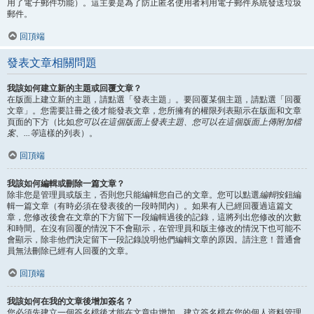
用了電子郵件功能）。這主要是為了防止匿名使用者利用電子郵件系統發送垃圾
郵件。
回頂端
發表文章相關問題
我該如何建立新的主題或回覆文章？
在版面上建立新的主題，請點選「發表主題」。要回覆某個主題，請點選「回覆
文章」。您需要註冊之後才能發表文章，您所擁有的權限列表顯示在版面和文章
頁面的下方（比如
您可以在這個版面上發表主題、您可以在這個版面上傳附加檔
案、...等
這樣的列表）。
回頂端
我該如何編輯或刪除一篇文章？
除非您是管理員或版主，否則您只能編輯您自己的文章。您可以點選
編輯
按鈕編
輯一篇文章（有時必須在發表後的一段時間內）。如果有人已經回覆過這篇文
章，您修改後會在文章的下方留下一段編輯過後的記錄，這將列出您修改的次數
和時間。在沒有回覆的情況下不會顯示，在管理員和版主修改的情況下也可能不
會顯示，除非他們決定留下一段記錄說明他們編輯文章的原因。請注意！普通會
員無法刪除已經有人回覆的文章。
回頂端
我該如何在我的文章後增加簽名？
您必須先建立一個簽名檔後才能在文章中增加，建立簽名檔在您的個人資料管理