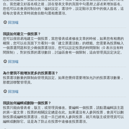
台。當您建立好簽名檔之後，請在發表文章的頁面中勾選
附上簽名
來增加簽名。
您也可以在會員控制台的「偏好設定」選項中，設定顯示文章中的個人簽名，這
樣每次發表文章時就會自動勾選相應選項。
回頂端
我該如何建立一個投票？
您可以很容易地建立一個投票，當您發表或者修改文章的時候，如果您有相應的
權限，您可以在頁面下方看到一個「建立票選活動」的標籤。您需要為投票輸入
一個票選問題和至少兩個票選項目。您可以設定投票的時間限制（0 表示沒有時
間限制）。對於投票的選項數目，討論區會有一個限制，這由管理員設定決定。
回頂端
為什麼我不能增加更多的投票選項？
投票選項數量的限制由管理員設定。如果您覺得需要增加允許的投票選項數量，
那麼請聯繫管理員。
回頂端
我該如何編輯或刪除一個投票？
投票只能由發表者，版主，或管理員修改。要編輯一個投票，請點選編輯該主題
的第一篇文章；投票的相關設定總是在此。如果還沒有人參與投票，會員可以刪
除投票或編輯投票選項，但是一旦已經有人參與投票，就只有版主或管理員可以
編輯或刪除它。這是為了防止在投票中途修改投票選項。