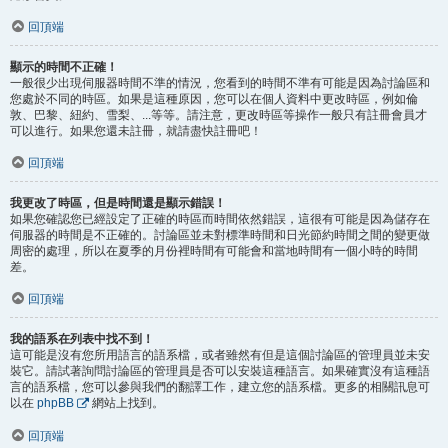
回頂端
顯示的時間不正確！
一般很少出現伺服器時間不準的情況，您看到的時間不準有可能是因為討論區和
您處於不同的時區。如果是這種原因，您可以在個人資料中更改時區，例如倫
敦、巴黎、紐約、雪梨、...等等。請注意，更改時區等操作一般只有註冊會員才
可以進行。如果您還未註冊，就請盡快註冊吧！
回頂端
我更改了時區，但是時間還是顯示錯誤！
如果您確認您已經設定了正確的時區而時間依然錯誤，這很有可能是因為儲存在
伺服器的時間是不正確的。討論區並未對標準時間和日光節約時間之間的變更做
周密的處理，所以在夏季的月份裡時間有可能會和當地時間有一個小時的時間
差。
回頂端
我的語系在列表中找不到！
這可能是沒有您所用語言的語系檔，或者雖然有但是這個討論區的管理員並未安
裝它。請試著詢問討論區的管理員是否可以安裝這種語言。如果確實沒有這種語
言的語系檔，您可以參與我們的翻譯工作，建立您的語系檔。更多的相關訊息可
以在
phpBB
網站上找到。
回頂端