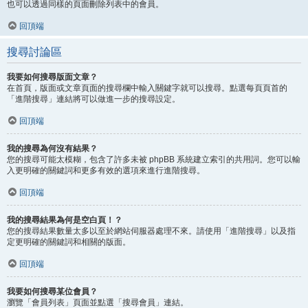
也可以透過同樣的頁面刪除列表中的會員。
回頂端
搜尋討論區
我要如何搜尋版面文章？
在首頁，版面或文章頁面的搜尋欄中輸入關鍵字就可以搜尋。點選每頁頁首的
「進階搜尋」連結將可以做進一步的搜尋設定。
回頂端
我的搜尋為何沒有結果？
您的搜尋可能太模糊，包含了許多未被 phpBB 系統建立索引的共用詞。您可以輸
入更明確的關鍵詞和更多有效的選項來進行進階搜尋。
回頂端
我的搜尋結果為何是空白頁！？
您的搜尋結果數量太多以至於網站伺服器處理不來。請使用「進階搜尋」以及指
定更明確的關鍵詞和相關的版面。
回頂端
我要如何搜尋某位會員？
瀏覽「會員列表」頁面並點選「搜尋會員」連結。