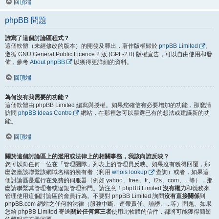
回頂端
phpBB 問題
誰寫了這個討論區程式？
這個軟體（未經修改的版本）的開發及釋出，著作版權歸於
phpBB Limited
。
遵循 GNU General Public Licence 2 版 (GPL-2.0) 版權宣告，可以自由使用和發
佈，參考
About phpBB
以獲得更詳細的資料。
回頂端
為何沒有我需要的功能？
這個軟體由 phpBB Limited 編寫與授權。如果您確信有必要增加的功能，那麼請
訪問
phpBB Ideas Centre
網站，在那裡您可以票選已有的想法或建議新的功
能。
回頂端
關於這個討論區上的濫用或法律上的相關事務，我該向誰反映？
您可以向任何一位在「管理團隊」列表上的管理員反映。如果沒有獲得回覆，那
麼您應該聯繫該網域名稱的擁有者（利用
whois lookup
查詢）或者，如果這
個討論區是運行在免費的伺服器（例如 yahoo、free、fr、f2s、com、...等），那
麼請聯繫其管理者或違規管理部門。請注意！phpBB Limited
沒有權力
和義務來
管理使用這個討論區的會員行為。不要對 phpBB Limited 詢問
沒有直接關係
到
phpBB.com 網站之任何的法律（服務中斷、連帶責任、誹謗、...等）問題。如果
您給 phpBB Limited 寄送
關於任何第三者
使用此軟體的信件，都將可能獲得簡短