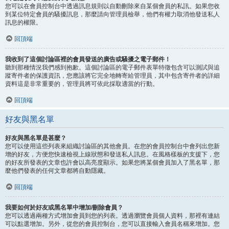
您可以在會員控制台中透過訊息規則以自動刪除來自某個會員的私訊。如果您收
到某位特定會員的騷擾訊息，那麼請向管理員檢舉，他們有權力取消他發送私人
訊息的權限。
回頂端
我收到了這個討論區裡的會員發送的廣告或騷擾之電子郵件！
聽到那種情況我們感到抱歉。這個討論區的電子郵件表單特徵包含可以測試與追
蹤寄件者的保護資訊，您應該將它完全地轉寄給管理員，其中包含寄件者的詳細
資料這是非常重要的，管理員將可依此採取適當的行動。
回頂端
好友與黑名單
好友與黑名單是甚麼？
您可以使用這些列表來組織討論區的其他會員。在您的會員控制台中會列出您新
增的好友，方便您快速檢視上線狀態和發送私人訊息。在風格樣板的支援下，您
的好友所發表的文章也許會以高亮度顯示。如果您將某個會員加入了黑名單，那
麼他們發表的任何文章都將自動隱藏。
回頂端
我要如何於好友或黑名單中增加/刪除會員？
您可以透過兩種方式增加會員到您的列表。透過瀏覽會員個人資料，那裡有連結
可以點選增加。另外，從您的會員控制台，您可以直接輸入會員名稱來增加。您